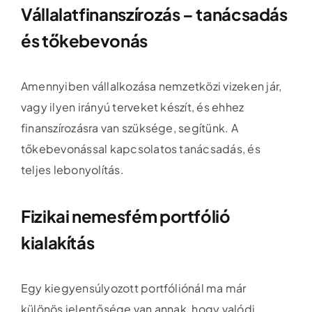
Vállalatfinanszírozás – tanácsadás
és tőkebevonás
Amennyiben vállalkozása nemzetközi vizeken jár,
vagy ilyen irányú terveket készít, és ehhez
finanszírozásra van szüksége, segítünk. A
tőkebevonással kapcsolatos tanácsadás, és
teljes lebonyolítás.
Fizikai nemesfém portfólió
kialakítás
Egy kiegyensúlyozott portfóliónál ma már
különös jelentősége van annak, hogy valódi