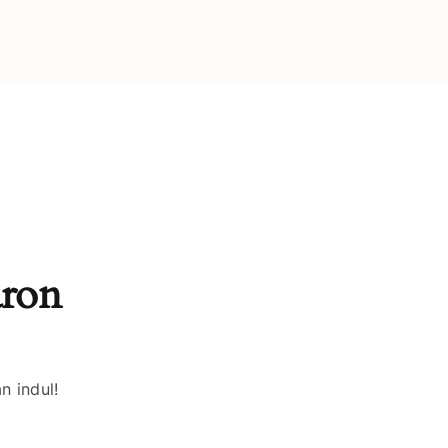
áron
n indul!