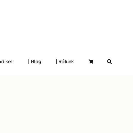
d kell
| Blog
| Rólunk