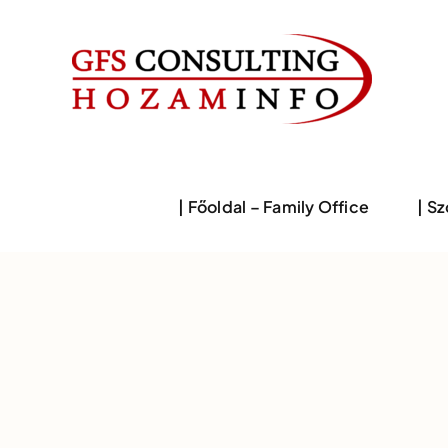
Skip
to
content
| Főoldal – Family Office
| S