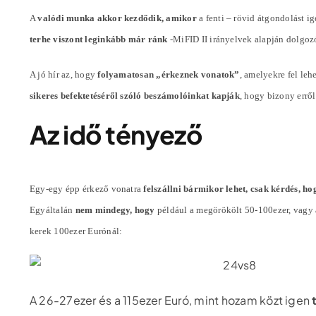
A
valódi munka akkor kezdődik, amikor
a fenti – rövid átgondolást i
terhe viszont leginkább már ránk
-MiFID II irányelvek alapján dolgoz
A jó hír az, hogy
folyamatosan „érkeznek vonatok”
, amelyekre fel lehe
sikeres befektetéséről szóló beszámolóinkat kapják
, hogy bizony errő
Az idő tényező
Egy-egy épp érkező vonatra
felszállni bármikor lehet, csak kérdés, ho
Egyáltalán
nem mindegy, hogy
például a megörökölt 50-100ezer, vagy
kerek 100ezer Eurónál:
A 26-27ezer és a 115ezer Euró, mint hozam közt igen