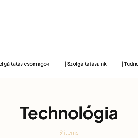
zolgáltatás csomagok
| Szolgáltatásaink
| Tudno
Technológia
9 items