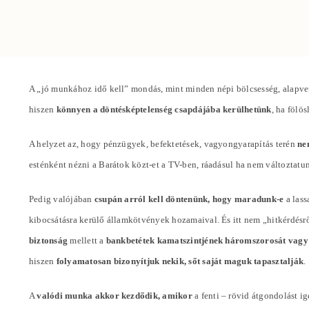
A „jó munkához idő kell” mondás, mint minden népi bölcsesség, alapvet
hiszen
könnyen a döntésképtelenség csapdájába kerülhetünk
, ha fölö
A helyzet az, hogy pénzügyek, befektetések, vagyongyarapítás terén
ne
esténként nézni a Barátok közt-et a TV-ben, ráadásul ha nem változta
Pedig valójában
csupán arról kell döntenünk, hogy maradunk-e
a lass
kibocsátásra kerülő államkötvények hozamaival. És itt nem „hitkérdésr
biztonság
mellett a
bankbetétek kamatszintjének háromszorosát vagy
hiszen
folyamatosan bizonyítjuk nekik, sőt saját maguk tapasztalják
.
A
valódi munka akkor kezdődik, amikor
a fenti – rövid átgondolást i