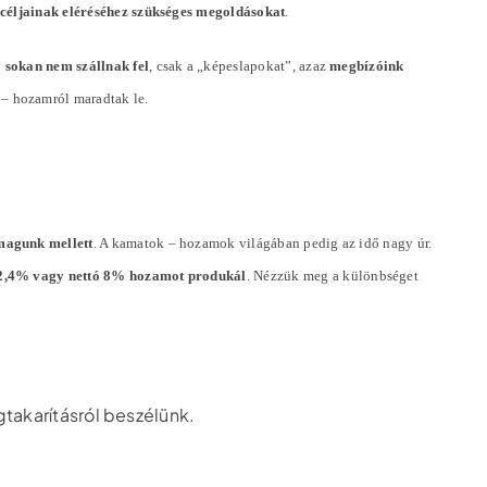
ó céljainak eléréséhez szükséges megoldásokat
.
y
sokan nem szállnak fel
, csak a „képeslapokat”, azaz
megbízóink
 – hozamról maradtak le.
magunk mellett
. A kamatok – hozamok világában pedig az idő nagy úr.
ó 2,4% vagy nettó 8% hozamot produkál
. Nézzük meg a különbséget
gtakarításról beszélünk.