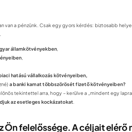
an van a pénzünk. Csak egy gyors kérdés: biztosabb hely
…
gyar államkötvényekben
,
vényeiben
,
iaci hatású vállalkozás kötvényeiben,
ezné)
a banki kamat többszörösét fizető kötvényeiben?
ülönös tekintettel arra, hogy – kerülve a „mindent egy lap
udjuk az esetleges kockázatokat
.
 Ön felelőssége. A céljait elérő