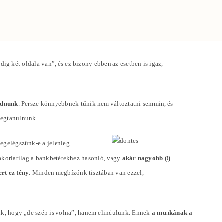
g két oldala van”, és ez bizony ebben az esetben is igaz,
odnunk
. Persze könnyebbnek tűnik nem változtatni semmin, és
megtanulnunk.
megelégszünk-e a jelenleg
yakorlatilag a bankbetétekhez hasonló, vagy
akár nagyobb (!)
rt ez tény
. Minden megbízónk tisztában van ezzel,
k, hogy „de szép is volna”, hanem elindulunk. Ennek
a munkának a