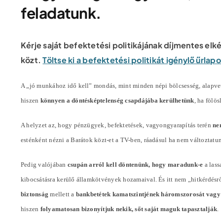
feladatunk.
Kérje saját befektetési politikájának díjmentes elk
közt.
Töltse ki a befektetési politikát igénylő űrla
A „jó munkához idő kell” mondás, mint minden népi bölcsesség, alapvet
hiszen
könnyen a döntésképtelenség csapdájába kerülhetünk
, ha fölö
A helyzet az, hogy pénzügyek, befektetések, vagyongyarapítás terén
ne
esténként nézni a Barátok közt-et a TV-ben, ráadásul ha nem változta
Pedig valójában
csupán arról kell döntenünk, hogy maradunk-e
a lass
kibocsátásra kerülő államkötvények hozamaival. És itt nem „hitkérdésr
biztonság
mellett a
bankbetétek kamatszintjének háromszorosát vagy
hiszen
folyamatosan bizonyítjuk nekik, sőt saját maguk tapasztalják
.