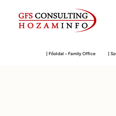
Skip
to
content
| Főoldal – Family Office
| S