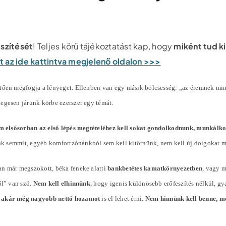
észítését
! Teljes körű tájékoztatást kap, hogy
miként tud k
pot az ide kattintva megjelenő oldalon >>>
ően megfogja a lényeget. Ellenben van egy másik bölcsesség: „az éremnek mindi
slegesen járunk körbe ezerszer egy témát.
m elsősorban az első lépés megtételéhez kell sokat gondolkodnunk, munkálk
tunk semmit, egyéb komfortzónánkból sem kell kitörnünk, nem kell új dolgokat 
an már megszokott, béka feneke alatti
bankbetétes kamatkörnyezetben
, vagy 
ől” van szó.
Nem kell elhinnünk
, hogy igenis különösebb erőfeszítés nélkül, g
 akár még nagyobb nettó hozamot
is el lehet érni.
Nem hinnünk kell benne, me