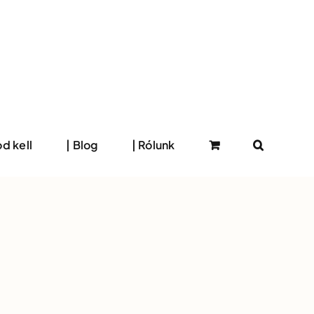
d kell
| Blog
| Rólunk