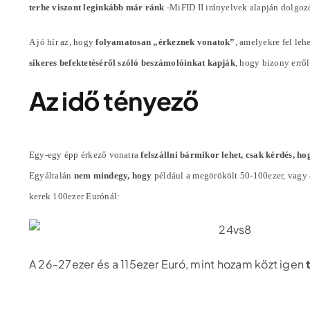
terhe viszont leginkább már ránk
-MiFID II irányelvek alapján dolgoz
A jó hír az, hogy
folyamatosan „érkeznek vonatok”
, amelyekre fel lehe
sikeres befektetéséről szóló beszámolóinkat kapják
, hogy bizony errő
Az idő tényező
Egy-egy épp érkező vonatra
felszállni bármikor lehet, csak kérdés, ho
Egyáltalán
nem mindegy, hogy
például a megörökölt 50-100ezer, vagy
kerek 100ezer Eurónál:
A 26-27ezer és a 115ezer Euró, mint hozam közt igen