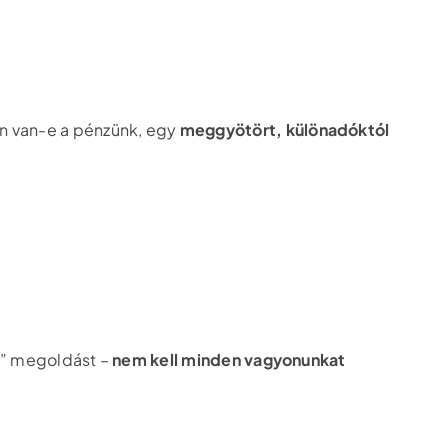
en van-e a pénzünk, egy
meggyötört, különadóktól
ra” megoldást –
nem kell minden vagyonunkat