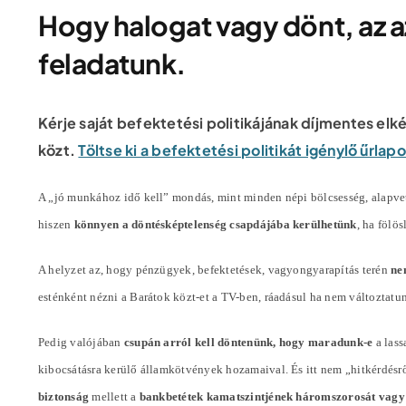
Hogy halogat vagy dönt, az az
feladatunk.
Kérje saját befektetési politikájának díjmentes elk
közt.
Töltse ki a befektetési politikát igénylő űrla
A „jó munkához idő kell” mondás, mint minden népi bölcsesség, alapvet
hiszen
könnyen a döntésképtelenség csapdájába kerülhetünk
, ha fölö
A helyzet az, hogy pénzügyek, befektetések, vagyongyarapítás terén
ne
esténként nézni a Barátok közt-et a TV-ben, ráadásul ha nem változta
Pedig valójában
csupán arról kell döntenünk, hogy maradunk-e
a lass
kibocsátásra kerülő államkötvények hozamaival. És itt nem „hitkérdésr
biztonság
mellett a
bankbetétek kamatszintjének háromszorosát vagy