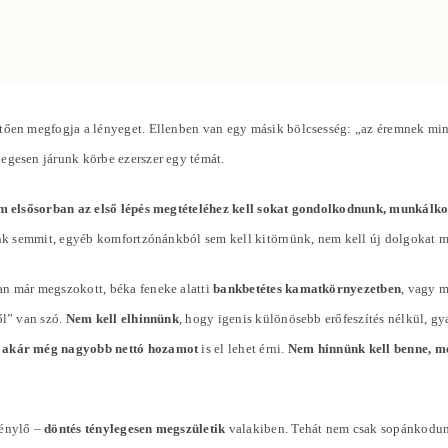
ően megfogja a lényeget. Ellenben van egy másik bölcsesség: „az éremnek mindi
slegesen járunk körbe ezerszer egy témát.
m elsősorban az első lépés megtételéhez kell sokat gondolkodnunk, munkálk
tunk semmit, egyéb komfortzónánkból sem kell kitörnünk, nem kell új dolgokat 
an már megszokott, béka feneke alatti
bankbetétes kamatkörnyezetben
, vagy 
ől” van szó.
Nem kell elhinnünk
, hogy igenis különösebb erőfeszítés nélkül, g
 akár még nagyobb nettó hozamot
is el lehet érni.
Nem hinnünk kell benne, me
génylő –
döntés ténylegesen megszületik
valakiben. Tehát nem csak sopánkodun