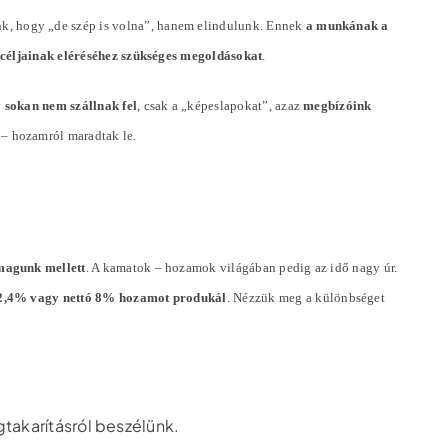
k, hogy „de szép is volna”, hanem elindulunk. Ennek
a munkának a
ó céljainak eléréséhez szükséges megoldásokat
.
y
sokan nem szállnak fel
, csak a „képeslapokat”, azaz
megbízóink
 – hozamról maradtak le.
magunk mellett
. A kamatok – hozamok világában pedig az idő nagy úr.
ó 2,4% vagy nettó 8% hozamot produkál
. Nézzük meg a különbséget
gtakarításról beszélünk.