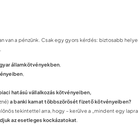
an van a pénzünk. Csak egy gyors kérdés: biztosabb hely
…
gyar államkötvényekben
,
vényeiben
,
iaci hatású vállalkozás kötvényeiben,
ezné)
a banki kamat többszörösét fizető kötvényeiben?
ülönös tekintettel arra, hogy – kerülve a „mindent egy lap
udjuk az esetleges kockázatokat
.