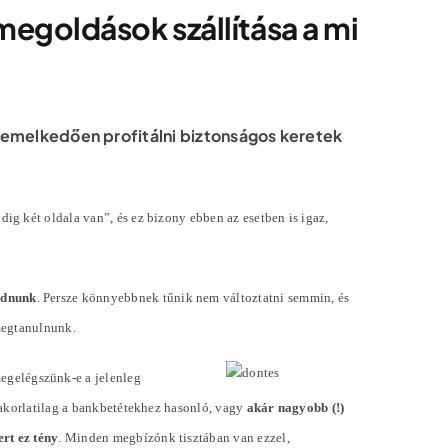
 megoldások szállítása a mi
iemelkedően profitálni biztonságos keretek
g két oldala van”, és ez bizony ebben az esetben is igaz,
odnunk
. Persze könnyebbnek tűnik nem változtatni semmin, és
megtanulnunk.
megelégszünk-e a jelenleg
yakorlatilag a bankbetétekhez hasonló, vagy
akár nagyobb (!)
rt ez tény
. Minden megbízónk tisztában van ezzel,