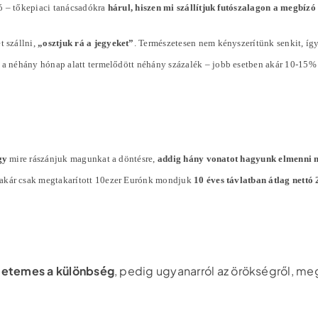
ó – tőkepiaci tanácsadókra
hárul, hiszen mi szállítjuk futószalagon a megbíz
t szállni,
„osztjuk rá a jegyeket”
. Természetesen nem kényszerítünk senkit, íg
l a néhány hónap alatt termelődött néhány
százalék
– jobb esetben akár 10-15%
gy
mire rászánjuk magunkat a döntésre,
addig hány vonatot hagyunk elmenni 
 akár csak megtakarított 10ezer Eurónk mondjuk
10 éves távlatban átlag nett
tetemes a különbség
, pedig ugyanarról az örökségről, me