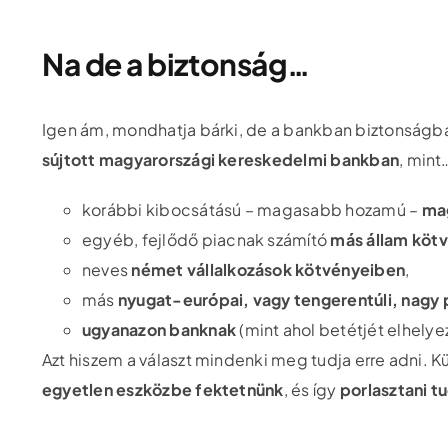
Na de a biztonság…
Igen ám, mondhatja bárki, de a bankban biztonságb
sújtott magyarországi kereskedelmi bankban
, mint
korábbi kibocsátású – magasabb hozamú –
ma
egyéb, fejlődő piacnak számító
más állam köt
neves
német vállalkozások kötvényeiben
,
más
nyugat-európai, vagy tengerentúli, nagy p
ugyanazon banknak
(mint ahol betétjét elhely
Azt hiszem a választ mindenki meg tudja erre adni. K
egyetlen eszközbe fektetnünk
, és így
porlasztani t