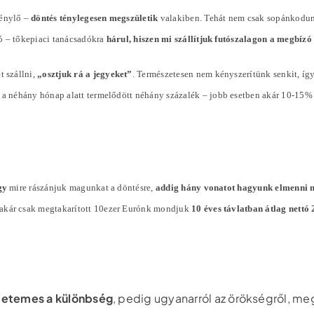
génylő –
döntés ténylegesen megszületik
valakiben. Tehát nem csak sopánkodun
ó – tőkepiaci tanácsadókra
hárul, hiszen mi szállítjuk futószalagon a megbíz
t szállni,
„osztjuk rá a jegyeket”
. Természetesen nem kényszerítünk senkit, íg
l a néhány hónap alatt termelődött néhány
százalék
– jobb esetben akár 10-15%
gy
mire rászánjuk magunkat a döntésre,
addig hány vonatot hagyunk elmenni 
 akár csak megtakarított 10ezer Eurónk mondjuk
10 éves távlatban átlag nett
tetemes a különbség
, pedig ugyanarról az örökségről, me