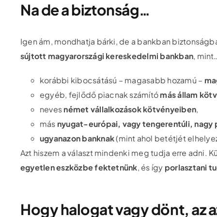
Na de a biztonság…
Igen ám, mondhatja bárki, de a bankban biztonságb
sújtott magyarországi kereskedelmi bankban
, mint
korábbi kibocsátású – magasabb hozamú –
ma
egyéb, fejlődő piacnak számító
más állam köt
neves
német vállalkozások kötvényeiben
,
más
nyugat-európai, vagy tengerentúli, nagy p
ugyanazon banknak
(mint ahol betétjét elhely
Azt hiszem a választ mindenki meg tudja erre adni. K
egyetlen eszközbe fektetnünk
, és így
porlasztani t
Hogy halogat vagy dönt, az az