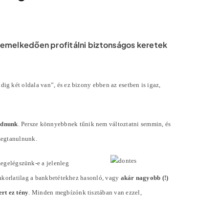
iemelkedően profitálni biztonságos keretek
g két oldala van”, és ez bizony ebben az esetben is igaz,
odnunk
. Persze könnyebbnek tűnik nem változtatni semmin, és
megtanulnunk.
megelégszünk-e a jelenleg
yakorlatilag a bankbetétekhez hasonló, vagy
akár nagyobb (!)
rt ez tény
. Minden megbízónk tisztában van ezzel,