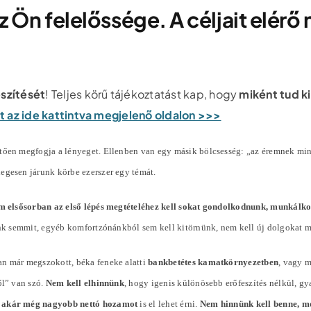
 Ön felelőssége. A céljait elérő
észítését
! Teljes körű tájékoztatást kap, hogy
miként tud k
pot az ide kattintva megjelenő oldalon >>>
ően megfogja a lényeget. Ellenben van egy másik bölcsesség: „az éremnek mindi
slegesen járunk körbe ezerszer egy témát.
m elsősorban az első lépés megtételéhez kell sokat gondolkodnunk, munkálk
tunk semmit, egyéb komfortzónánkból sem kell kitörnünk, nem kell új dolgokat 
an már megszokott, béka feneke alatti
bankbetétes kamatkörnyezetben
, vagy 
ől” van szó.
Nem kell elhinnünk
, hogy igenis különösebb erőfeszítés nélkül, g
 akár még nagyobb nettó hozamot
is el lehet érni.
Nem hinnünk kell benne, me