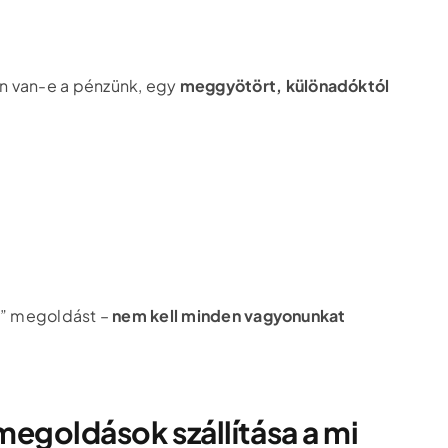
en van-e a pénzünk, egy
meggyötört, különadóktól
ra” megoldást –
nem kell minden vagyonunkat
 megoldások szállítása a mi