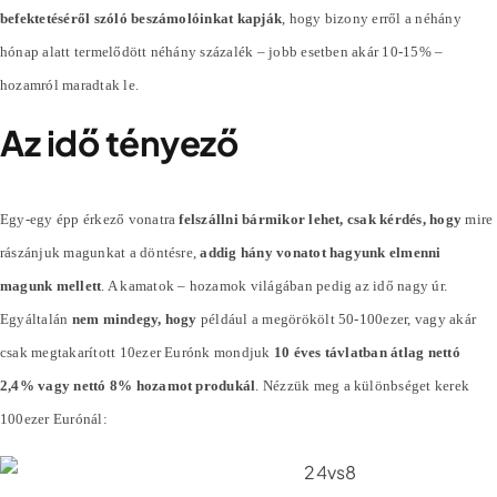
befektetéséről szóló beszámolóinkat kapják
, hogy bizony erről a néhány
hónap alatt termelődött néhány
százalék
– jobb esetben akár 10-15% –
hozamról maradtak le.
Az idő tényező
Egy-egy épp érkező vonatra
felszállni bármikor lehet, csak kérdés, hogy
mire
rászánjuk magunkat a döntésre,
addig hány vonatot hagyunk elmenni
magunk mellett
. A kamatok – hozamok világában pedig az idő nagy úr.
Egyáltalán
nem mindegy, hogy
például a megörökölt 50-100ezer, vagy akár
csak megtakarított 10ezer Eurónk mondjuk
10 éves távlatban átlag nettó
2,4% vagy nettó 8% hozamot produkál
. Nézzük meg a különbséget kerek
100ezer Eurónál: