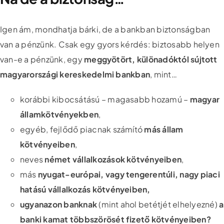
Igen ám, mondhatja bárki, de a bankban biztonságban
van a pénzünk. Csak egy gyors kérdés: biztosabb helyen
van-e a pénzünk, egy
meggyötört, különadóktól sújtott
magyarországi kereskedelmi bankban
, mint…
korábbi kibocsátású – magasabb hozamú –
magyar
államkötvényekben
,
egyéb, fejlődő piacnak számító
más állam
kötvényeiben
,
neves
német vállalkozások kötvényeiben
,
más
nyugat-európai, vagy tengerentúli, nagy piaci
hatású vállalkozás kötvényeiben,
ugyanazon banknak
(mint ahol betétjét elhelyezné)
a
banki kamat többszörösét fizető kötvényeiben?