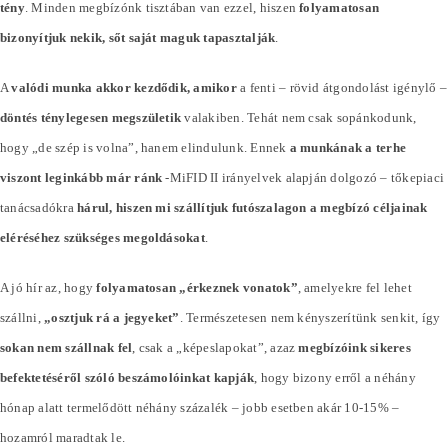
tény
. Minden megbízónk tisztában van ezzel, hiszen
folyamatosan
bizonyítjuk nekik, sőt saját maguk tapasztalják
.
A
valódi munka akkor kezdődik, amikor
a fenti – rövid átgondolást igénylő –
döntés ténylegesen megszületik
valakiben. Tehát nem csak sopánkodunk,
hogy „de szép is volna”, hanem elindulunk. Ennek
a munkának a terhe
viszont leginkább már ránk
-MiFID II irányelvek alapján dolgozó – tőkepiaci
tanácsadókra
hárul, hiszen mi szállítjuk futószalagon a megbízó céljainak
eléréséhez szükséges megoldásokat
.
A jó hír az, hogy
folyamatosan „érkeznek vonatok”
, amelyekre fel lehet
szállni,
„osztjuk rá a jegyeket”
. Természetesen nem kényszerítünk senkit, így
sokan nem szállnak fel
, csak a „képeslapokat”, azaz
megbízóink sikeres
befektetéséről szóló beszámolóinkat kapják
, hogy bizony erről a néhány
hónap alatt termelődött néhány
százalék
– jobb esetben akár 10-15% –
hozamról maradtak le.