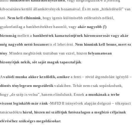
alatti
bankbetétes kamatkörnyezetben
, vagy megelégszünk-e a jelenleg
kibocsátásra kerülő államkötvények hozamaival. És itt nem „hitkérdésről” van
szó.
Nem kell elhinnünk
, hogy igenis különösebb erőfeszítés nélkül,
gyakorlatilag a bankbetétekhez hasonló, vagy
akár nagyobb (!)
biztonság
mellett a
bankbetétek kamatszintjének háromszorosát vagy akár
még nagyobb nettó hozamot
is el lehet érni.
Nem hinnünk kell benne, mert ez
tény
. Minden megbízónk tisztában van ezzel, hiszen
folyamatosan
bizonyítjuk nekik, sőt saját maguk tapasztalják
.
A
valódi munka akkor kezdődik, amikor
a fenti – rövid átgondolást igénylő –
döntés ténylegesen megszületik
valakiben. Tehát nem csak sopánkodunk,
hogy „de szép is volna”, hanem elindulunk. Ennek
a munkának a terhe
viszont leginkább már ránk
-MiFID II irányelvek alapján dolgozó – tőkepiaci
tanácsadókra
hárul, hiszen mi szállítjuk futószalagon a megbízó céljainak
eléréséhez szükséges megoldásokat
.