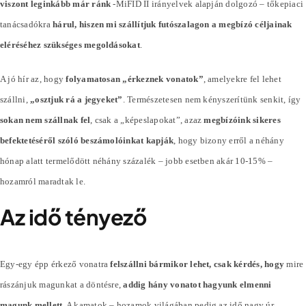
viszont leginkább már ránk
-MiFID II irányelvek alapján dolgozó – tőkepiaci
tanácsadókra
hárul, hiszen mi szállítjuk futószalagon a megbízó céljainak
eléréséhez szükséges megoldásokat
.
A jó hír az, hogy
folyamatosan „érkeznek vonatok”
, amelyekre fel lehet
szállni,
„osztjuk rá a jegyeket”
. Természetesen nem kényszerítünk senkit, így
sokan nem szállnak fel
, csak a „képeslapokat”, azaz
megbízóink sikeres
befektetéséről szóló beszámolóinkat kapják
, hogy bizony erről a néhány
hónap alatt termelődött néhány
százalék
– jobb esetben akár 10-15% –
hozamról maradtak le.
Az idő tényező
Egy-egy épp érkező vonatra
felszállni bármikor lehet, csak kérdés, hogy
mire
rászánjuk magunkat a döntésre,
addig hány vonatot hagyunk elmenni
magunk mellett
. A kamatok – hozamok világában pedig az idő nagy úr.