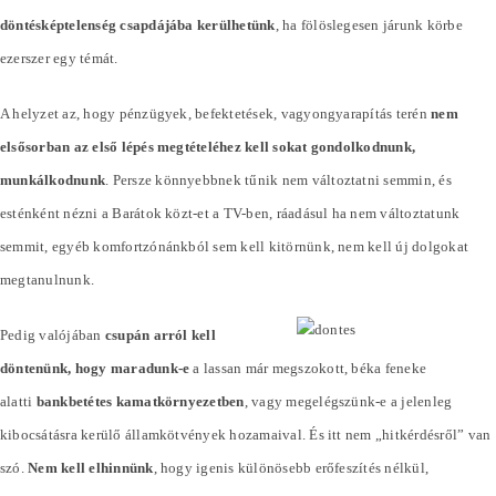
döntésképtelenség csapdájába kerülhetünk
, ha fölöslegesen járunk körbe
ezerszer egy témát.
A helyzet az, hogy pénzügyek, befektetések, vagyongyarapítás terén
nem
elsősorban az első lépés megtételéhez kell sokat gondolkodnunk,
munkálkodnunk
. Persze könnyebbnek tűnik nem változtatni semmin, és
esténként nézni a Barátok közt-et a TV-ben, ráadásul ha nem változtatunk
semmit, egyéb komfortzónánkból sem kell kitörnünk, nem kell új dolgokat
megtanulnunk.
Pedig valójában
csupán arról kell
döntenünk, hogy maradunk-e
a lassan már megszokott, béka feneke
alatti
bankbetétes kamatkörnyezetben
, vagy megelégszünk-e a jelenleg
kibocsátásra kerülő államkötvények hozamaival. És itt nem „hitkérdésről” van
szó.
Nem kell elhinnünk
, hogy igenis különösebb erőfeszítés nélkül,