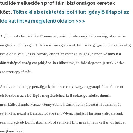
tud kiemelkedően profitálni biztonságos keretek
közt.
Töltse ki a befektetési politikát igénylő űrlapot az
ide kattintva megjelenő oldalon >>>
A „jó munkához idő kell” mondás, mint minden népi bölcsesség, alapvetően
megfogja a lényeget. Ellenben van egy másik bölcsesség: „az éremnek mindig
két oldala van”, és ez bizony ebben az esetben is igaz, hiszen
könnyen a
döntésképtelenség csapdájába kerülhetünk
, ha fölöslegesen járunk körbe
ezerszer egy témát.
A helyzet az, hogy pénzügyek, befektetések, vagyongyarapítás terén
nem
elsősorban az első lépés megtételéhez kell sokat gondolkodnunk,
munkálkodnunk
. Persze könnyebbnek tűnik nem változtatni semmin, és
esténként nézni a Barátok közt-et a TV-ben, ráadásul ha nem változtatunk
semmit, egyéb komfortzónánkból sem kell kitörnünk, nem kell új dolgokat
megtanulnunk.