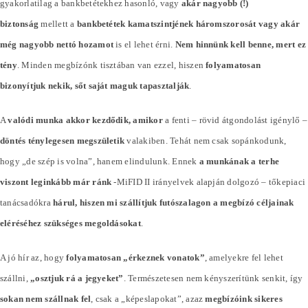
gyakorlatilag a bankbetétekhez hasonló, vagy
akár nagyobb (!)
biztonság
mellett a
bankbetétek kamatszintjének háromszorosát vagy akár
még nagyobb nettó hozamot
is el lehet érni.
Nem hinnünk kell benne, mert ez
tény
. Minden megbízónk tisztában van ezzel, hiszen
folyamatosan
bizonyítjuk nekik, sőt saját maguk tapasztalják
.
A
valódi munka akkor kezdődik, amikor
a fenti – rövid átgondolást igénylő –
döntés ténylegesen megszületik
valakiben. Tehát nem csak sopánkodunk,
hogy „de szép is volna”, hanem elindulunk. Ennek
a munkának a terhe
viszont leginkább már ránk
-MiFID II irányelvek alapján dolgozó – tőkepiaci
tanácsadókra
hárul, hiszen mi szállítjuk futószalagon a megbízó céljainak
eléréséhez szükséges megoldásokat
.
A jó hír az, hogy
folyamatosan „érkeznek vonatok”
, amelyekre fel lehet
szállni,
„osztjuk rá a jegyeket”
. Természetesen nem kényszerítünk senkit, így
sokan nem szállnak fel
, csak a „képeslapokat”, azaz
megbízóink sikeres