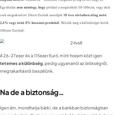
Egyáltalán
nem mindegy, hogy
például a megörökölt 50-100ezer, vagy akár
csak megtakarított 10ezer Eurónk mondjuk
10 éves távlatban átlag nettó
2,4% vagy nettó 8% hozamot produkál
. Nézzük meg a különbséget kerek
100ezer Eurónál:
A 26-27ezer és a 115ezer Euró, mint hozam közt igen
tetemes a különbség
, pedig ugyanarról az örökségről,
megtakarításról beszélünk.
Na de a biztonság…
Igen ám, mondhatja bárki, de a bankban biztonságban