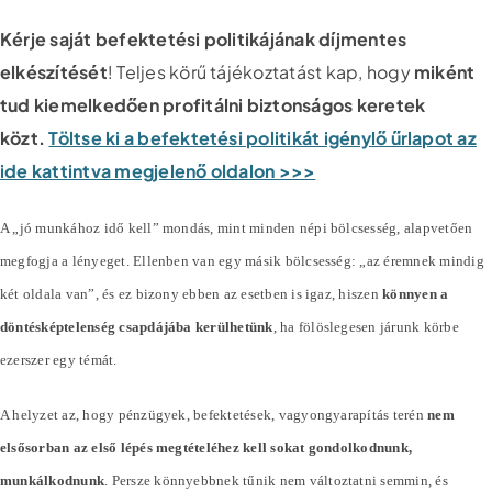
Kérje saját befektetési politikájának díjmentes
elkészítését
! Teljes körű tájékoztatást kap, hogy
miként
tud kiemelkedően profitálni biztonságos keretek
közt.
Töltse ki a befektetési politikát igénylő űrlapot az
ide kattintva megjelenő oldalon >>>
A „jó munkához idő kell” mondás, mint minden népi bölcsesség, alapvetően
megfogja a lényeget. Ellenben van egy másik bölcsesség: „az éremnek mindig
két oldala van”, és ez bizony ebben az esetben is igaz, hiszen
könnyen a
döntésképtelenség csapdájába kerülhetünk
, ha fölöslegesen járunk körbe
ezerszer egy témát.
A helyzet az, hogy pénzügyek, befektetések, vagyongyarapítás terén
nem
elsősorban az első lépés megtételéhez kell sokat gondolkodnunk,
munkálkodnunk
. Persze könnyebbnek tűnik nem változtatni semmin, és