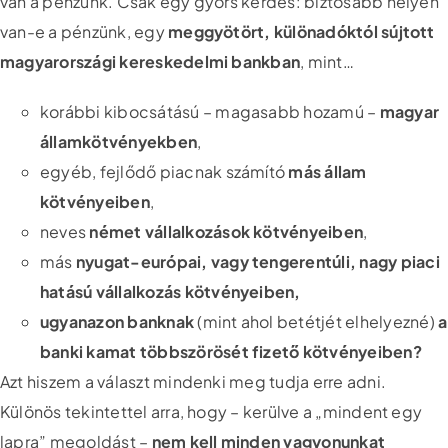
van a pénzünk. Csak egy gyors kérdés: biztosabb helyen
van-e a pénzünk, egy
meggyötört, különadóktól sújtott
magyarországi kereskedelmi bankban
, mint…
korábbi kibocsátású – magasabb hozamú –
magyar
államkötvényekben
,
egyéb, fejlődő piacnak számító
más állam
kötvényeiben
,
neves
német vállalkozások kötvényeiben
,
más
nyugat-európai, vagy tengerentúli, nagy piaci
hatású vállalkozás kötvényeiben,
ugyanazon banknak
(mint ahol betétjét elhelyezné)
a
banki kamat többszörösét fizető kötvényeiben?
Azt hiszem a választ mindenki meg tudja erre adni.
Különös tekintettel arra, hogy – kerülve a „mindent egy
lapra” megoldást –
nem kell minden vagyonunkat