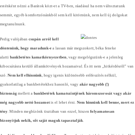
esténként nézni a Barátok közt-et a TV-ben, ráadásul ha nem változtatunk
semmit, egyéb komfortzónánkból sem kell kitörnünk, nem kell új dolgokat
megtanulnunk.
Pedig valójában
csupán arról kell
döntenünk, hogy maradunk-e
a lassan már megszokott, béka feneke
alatti
bankbetétes kamatkörnyezetben
, vagy megelégszünk-e a jelenleg
kibocsátásra kerülő államkötvények hozamaival. És itt nem „hitkérdésről” van
szó.
Nem kell elhinnünk
, hogy igenis különösebb erőfeszítés nélkül,
gyakorlatilag a bankbetétekhez hasonló, vagy
akár nagyobb (!)
biztonság
mellett a
bankbetétek kamatszintjének háromszorosát vagy akár
még nagyobb nettó hozamot
is el lehet érni.
Nem hinnünk kell benne, mert ez
tény
. Minden megbízónk tisztában van ezzel, hiszen
folyamatosan
bizonyítjuk nekik, sőt saját maguk tapasztalják
.