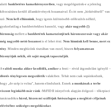
alatti
bankbetétes kamatkörnyezetben
, vagy megelégszünk-e a jelenleg
kibocsátásra kerülő államkötvények hozamaival. És itt nem „hitkérdésről” van
szó.
Nem kell elhinnünk
, hogy igenis különösebb erőfeszítés nélkül,
gyakorlatilag a bankbetétekhez hasonló, vagy
akár nagyobb (!)
biztonság
mellett a
bankbetétek kamatszintjének háromszorosát vagy akár
még nagyobb nettó hozamot
is el lehet érni.
Nem hinnünk kell benne, mert ez
tény
. Minden megbízónk tisztában van ezzel, hiszen
folyamatosan
bizonyítjuk nekik, sőt saját maguk tapasztalják
.
A
valódi munka akkor kezdődik, amikor
a fenti – rövid átgondolást igénylő –
döntés ténylegesen megszületik
valakiben. Tehát nem csak sopánkodunk,
hogy „de szép is volna”, hanem elindulunk. Ennek
a munkának a terhe
viszont leginkább már ránk
-MiFID II irányelvek alapján dolgozó – tőkepiaci
tanácsadókra
hárul, hiszen mi szállítjuk futószalagon a megbízó céljainak
eléréséhez szükséges megoldásokat
.