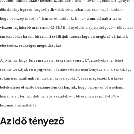
A
valódi munka akkor kezdődik, amikor
a fenti – rövid átgondolást igénylő –
döntés ténylegesen megszületik
valakiben. Tehát nem csak sopánkodunk,
hogy „de szép is volna”, hanem elindulunk. Ennek
a munkának a terhe
viszont leginkább már ránk
-MiFID II irányelvek alapján dolgozó – tőkepiaci
tanácsadókra
hárul, hiszen mi szállítjuk futószalagon a megbízó céljainak
eléréséhez szükséges megoldásokat
.
A jó hír az, hogy
folyamatosan „érkeznek vonatok”
, amelyekre fel lehet
szállni,
„osztjuk rá a jegyeket”
. Természetesen nem kényszerítünk senkit, így
sokan nem szállnak fel
, csak a „képeslapokat”, azaz
megbízóink sikeres
befektetéséről szóló beszámolóinkat kapják
, hogy bizony erről a néhány
hónap alatt termelődött néhány
százalék
– jobb esetben akár 10-15% –
hozamról maradtak le.
Az idő tényező