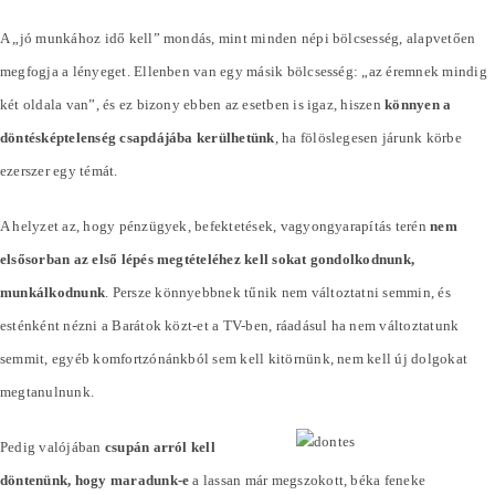
A „jó munkához idő kell” mondás, mint minden népi bölcsesség, alapvetően
megfogja a lényeget. Ellenben van egy másik bölcsesség: „az éremnek mindig
két oldala van”, és ez bizony ebben az esetben is igaz, hiszen
könnyen a
döntésképtelenség csapdájába kerülhetünk
, ha fölöslegesen járunk körbe
ezerszer egy témát.
A helyzet az, hogy pénzügyek, befektetések, vagyongyarapítás terén
nem
elsősorban az első lépés megtételéhez kell sokat gondolkodnunk,
munkálkodnunk
. Persze könnyebbnek tűnik nem változtatni semmin, és
esténként nézni a Barátok közt-et a TV-ben, ráadásul ha nem változtatunk
semmit, egyéb komfortzónánkból sem kell kitörnünk, nem kell új dolgokat
megtanulnunk.
Pedig valójában
csupán arról kell
döntenünk, hogy maradunk-e
a lassan már megszokott, béka feneke