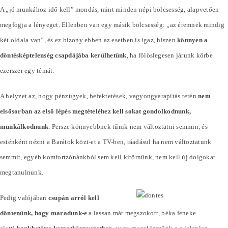
A „jó munkához idő kell” mondás, mint minden népi bölcsesség, alapvetően
megfogja a lényeget. Ellenben van egy másik bölcsesség: „az éremnek mindig
két oldala van”, és ez bizony ebben az esetben is igaz, hiszen
könnyen a
döntésképtelenség csapdájába kerülhetünk
, ha fölöslegesen járunk körbe
ezerszer egy témát.
A helyzet az, hogy pénzügyek, befektetések, vagyongyarapítás terén
nem
elsősorban az első lépés megtételéhez kell sokat gondolkodnunk,
munkálkodnunk
. Persze könnyebbnek tűnik nem változtatni semmin, és
esténként nézni a Barátok közt-et a TV-ben, ráadásul ha nem változtatunk
semmit, egyéb komfortzónánkból sem kell kitörnünk, nem kell új dolgokat
megtanulnunk.
Pedig valójában
csupán arról kell
döntenünk, hogy maradunk-e
a lassan már megszokott, béka feneke