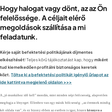
Hogy halogat vagy dönt, az az Ön
felelőssége. A céljait elérő
megoldások szállítása a mi
feladatunk.
Kérje saját befektetési politikájának díjmentes
elkészítését
! Teljes körű tájékoztatást kap, hogy
miként
tud kiemelkedően profitálni biztonságos keretek
közt.
Töltse ki a befektetési politikát igénylő űrlapot az
ide kattintva megjelenő oldalon >>>
A „jó munkához idő kell” mondás, mint minden népi bölcsesség, alapvetően
megfogja a lényeget. Ellenben van egy másik bölcsesség: „az éremnek mindig
két oldala van”, és ez bizony ebben az esetben is igaz, hiszen
könnyen a