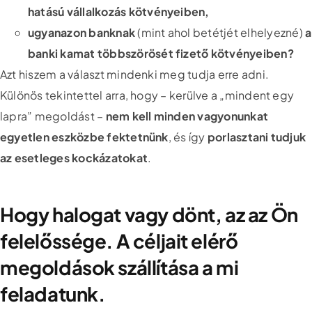
hatású vállalkozás kötvényeiben,
ugyanazon banknak
(mint ahol betétjét elhelyezné)
a
banki kamat többszörösét fizető kötvényeiben?
Azt hiszem a választ mindenki meg tudja erre adni.
Különös tekintettel arra, hogy – kerülve a „mindent egy
lapra” megoldást –
nem kell minden vagyonunkat
egyetlen eszközbe fektetnünk
, és így
porlasztani tudjuk
az esetleges kockázatokat
.
Hogy halogat vagy dönt, az az Ön
felelőssége. A céljait elérő
megoldások szállítása a mi
feladatunk.