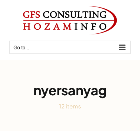
Skip
to
content
Go to...
nyersanyag
12 items