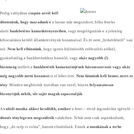
Pedig valójában
csupán arról kell
döntenünk, hogy maradunk-e
a lassan már megszokott, béka feneke
alatti
bankbetétes kamatkörnyezetben
, vagy megelégszünk-e a jelenleg
kibocsátásra kerülő államkötvények hozamaival. És itt nem „hitkérdésről” van
szó.
Nem kell elhinnünk
, hogy igenis különösebb erőfeszítés nélkül,
gyakorlatilag a bankbetétekhez hasonló, vagy
akár nagyobb (!)
biztonság
mellett a
bankbetétek kamatszintjének háromszorosát vagy akár
még nagyobb nettó hozamot
is el lehet érni.
Nem hinnünk kell benne, mert ez
tény
. Minden megbízónk tisztában van ezzel, hiszen
folyamatosan
bizonyítjuk nekik, sőt saját maguk tapasztalják
.
A
valódi munka akkor kezdődik, amikor
a fenti – rövid átgondolást igénylő –
döntés ténylegesen megszületik
valakiben. Tehát nem csak sopánkodunk,
hogy „de szép is volna”, hanem elindulunk. Ennek
a munkának a terhe