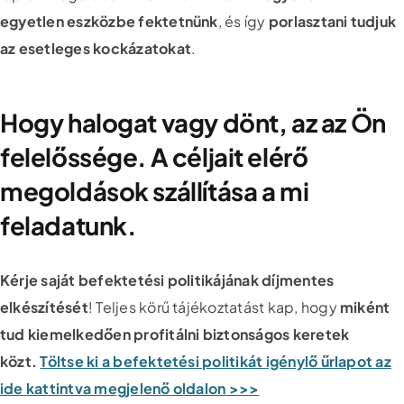
egyetlen eszközbe fektetnünk
, és így
porlasztani tudjuk
az esetleges kockázatokat
.
Hogy halogat vagy dönt, az az Ön
felelőssége. A céljait elérő
megoldások szállítása a mi
feladatunk.
Kérje saját befektetési politikájának díjmentes
elkészítését
! Teljes körű tájékoztatást kap, hogy
miként
tud kiemelkedően profitálni biztonságos keretek
közt.
Töltse ki a befektetési politikát igénylő űrlapot az
ide kattintva megjelenő oldalon >>>