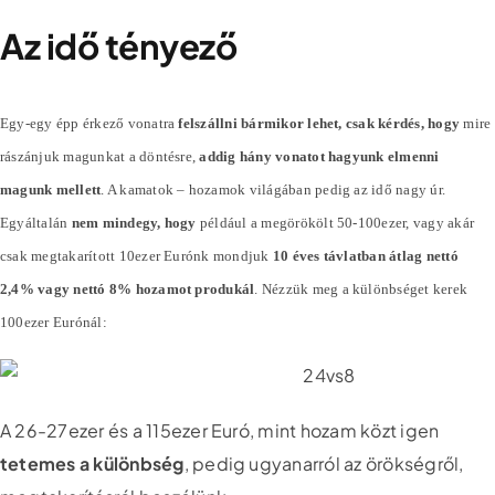
Az idő tényező
Egy-egy épp érkező vonatra
felszállni bármikor lehet, csak kérdés, hogy
mire
rászánjuk magunkat a döntésre,
addig hány vonatot hagyunk elmenni
magunk mellett
. A kamatok – hozamok világában pedig az idő nagy úr.
Egyáltalán
nem mindegy, hogy
például a megörökölt 50-100ezer, vagy akár
csak megtakarított 10ezer Eurónk mondjuk
10 éves távlatban átlag nettó
2,4% vagy nettó 8% hozamot produkál
. Nézzük meg a különbséget kerek
100ezer Eurónál:
A 26-27ezer és a 115ezer Euró, mint hozam közt igen
tetemes a különbség
, pedig ugyanarról az örökségről,