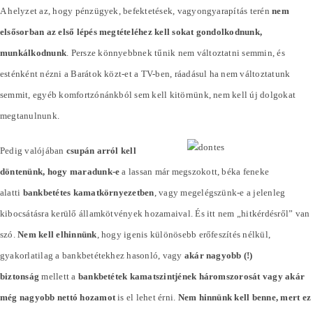
A helyzet az, hogy pénzügyek, befektetések, vagyongyarapítás terén
nem
elsősorban az első lépés megtételéhez kell sokat gondolkodnunk,
munkálkodnunk
. Persze könnyebbnek tűnik nem változtatni semmin, és
esténként nézni a Barátok közt-et a TV-ben, ráadásul ha nem változtatunk
semmit, egyéb komfortzónánkból sem kell kitörnünk, nem kell új dolgokat
megtanulnunk.
Pedig valójában
csupán arról kell
döntenünk, hogy maradunk-e
a lassan már megszokott, béka feneke
alatti
bankbetétes kamatkörnyezetben
, vagy megelégszünk-e a jelenleg
kibocsátásra kerülő államkötvények hozamaival. És itt nem „hitkérdésről” van
szó.
Nem kell elhinnünk
, hogy igenis különösebb erőfeszítés nélkül,
gyakorlatilag a bankbetétekhez hasonló, vagy
akár nagyobb (!)
biztonság
mellett a
bankbetétek kamatszintjének háromszorosát vagy akár
még nagyobb nettó hozamot
is el lehet érni.
Nem hinnünk kell benne, mert ez