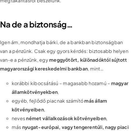
megtakarításról beszélünk.
Na de a biztonság…
Igen ám, mondhatja bárki, de a bankban biztonságban
van a pénzünk. Csak egy gyors kérdés: biztosabb helyen
van-e a pénzünk, egy
meggyötört, különadóktól sújtott
magyarországi kereskedelmi bankban
, mint…
korábbi kibocsátású – magasabb hozamú –
magyar
államkötvényekben
,
egyéb, fejlődő piacnak számító
más állam
kötvényeiben
,
neves
német vállalkozások kötvényeiben
,
más
nyugat-európai, vagy tengerentúli, nagy piaci