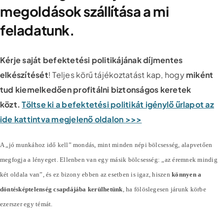
megoldások szállítása a mi
feladatunk.
Kérje saját befektetési politikájának díjmentes
elkészítését
! Teljes körű tájékoztatást kap, hogy
miként
tud kiemelkedően profitálni biztonságos keretek
közt.
Töltse ki a befektetési politikát igénylő űrlapot az
ide kattintva megjelenő oldalon >>>
A „jó munkához idő kell” mondás, mint minden népi bölcsesség, alapvetően
megfogja a lényeget. Ellenben van egy másik bölcsesség: „az éremnek mindig
két oldala van”, és ez bizony ebben az esetben is igaz, hiszen
könnyen a
döntésképtelenség csapdájába kerülhetünk
, ha fölöslegesen járunk körbe
ezerszer egy témát.