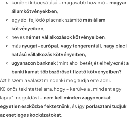
korábbi kibocsátású – magasabb hozamú –
magyar
államkötvényekben
,
egyéb, fejlődő piacnak számító
más állam
kötvényeiben
,
neves
német vállalkozások kötvényeiben
,
más
nyugat-európai, vagy tengerentúli, nagy piaci
hatású vállalkozás kötvényeiben,
ugyanazon banknak
(mint ahol betétjét elhelyezné)
a
banki kamat többszörösét fizető kötvényeiben?
Azt hiszem a választ mindenki meg tudja erre adni.
Különös tekintettel arra, hogy – kerülve a „mindent egy
lapra” megoldást –
nem kell minden vagyonunkat
egyetlen eszközbe fektetnünk
, és így
porlasztani tudjuk
az esetleges kockázatokat
.