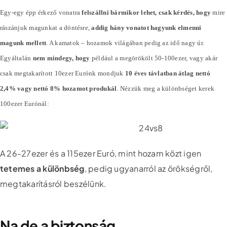
Egy-egy épp érkező vonatra
felszállni bármikor lehet, csak kérdés, hogy
mire
rászánjuk magunkat a döntésre,
addig hány vonatot hagyunk elmenni
magunk mellett
. A kamatok – hozamok világában pedig az idő nagy úr.
Egyáltalán
nem mindegy, hogy
például a megörökölt 50-100ezer, vagy akár
csak megtakarított 10ezer Eurónk mondjuk
10 éves távlatban átlag nettó
2,4% vagy nettó 8% hozamot produkál
. Nézzük meg a különbséget kerek
100ezer Eurónál:
A 26-27ezer és a 115ezer Euró, mint hozam közt igen
tetemes a különbség
, pedig ugyanarról az örökségről,
megtakarításról beszélünk.
Na de a biztonság…