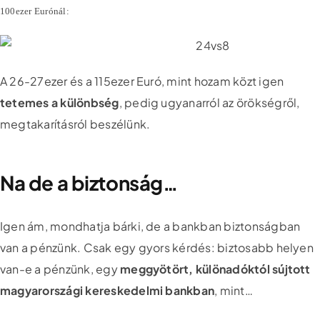
100ezer Eurónál:
A 26-27ezer és a 115ezer Euró, mint hozam közt igen
tetemes a különbség
, pedig ugyanarról az örökségről,
megtakarításról beszélünk.
Na de a biztonság…
Igen ám, mondhatja bárki, de a bankban biztonságban
van a pénzünk. Csak egy gyors kérdés: biztosabb helyen
van-e a pénzünk, egy
meggyötört, különadóktól sújtott
magyarországi kereskedelmi bankban
, mint…