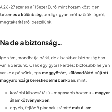
A 26-27ezer és a 115ezer Euró, mint hozam közt igen
tetemes a különbség
, pedig ugyanarról az örökségről,
megtakarításról beszélünk.
Na de a biztonság…
Igen ám, mondhatja bárki, de a bankban biztonságban
van a pénzünk. Csak egy gyors kérdés: biztosabb helyen
van-e a pénzünk, egy
meggyötört, különadóktól sújtott
magyarországi kereskedelmi bankban
, mint…
korábbi kibocsátású – magasabb hozamú –
magyar
államkötvényekben
,
egyéb, fejlődő piacnak számító
más állam