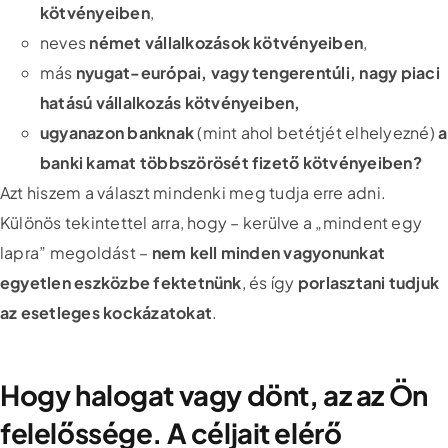
kötvényeiben
,
neves
német vállalkozások kötvényeiben
,
más
nyugat-európai, vagy tengerentúli, nagy piaci
hatású vállalkozás kötvényeiben,
ugyanazon banknak
(mint ahol betétjét elhelyezné)
a
banki kamat többszörösét fizető kötvényeiben?
Azt hiszem a választ mindenki meg tudja erre adni.
Különös tekintettel arra, hogy – kerülve a „mindent egy
lapra” megoldást –
nem kell minden vagyonunkat
egyetlen eszközbe fektetnünk
, és így
porlasztani tudjuk
az esetleges kockázatokat
.
Hogy halogat vagy dönt, az az Ön
felelőssége. A céljait elérő