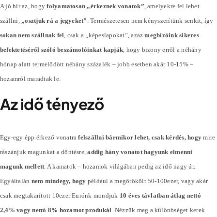
A jó hír az, hogy
folyamatosan „érkeznek vonatok”
, amelyekre fel lehet
szállni,
„osztjuk rá a jegyeket”
. Természetesen nem kényszerítünk senkit, így
sokan nem szállnak fel
, csak a „képeslapokat”, azaz
megbízóink sikeres
befektetéséről szóló beszámolóinkat kapják
, hogy bizony erről a néhány
hónap alatt termelődött néhány
százalék
– jobb esetben akár 10-15% –
hozamról maradtak le.
Az idő tényező
Egy-egy épp érkező vonatra
felszállni bármikor lehet, csak kérdés, hogy
mire
rászánjuk magunkat a döntésre,
addig hány vonatot hagyunk elmenni
magunk mellett
. A kamatok – hozamok világában pedig az idő nagy úr.
Egyáltalán
nem mindegy, hogy
például a megörökölt 50-100ezer, vagy akár
csak megtakarított 10ezer Eurónk mondjuk
10 éves távlatban átlag nettó
2,4% vagy nettó 8% hozamot produkál
. Nézzük meg a különbséget kerek