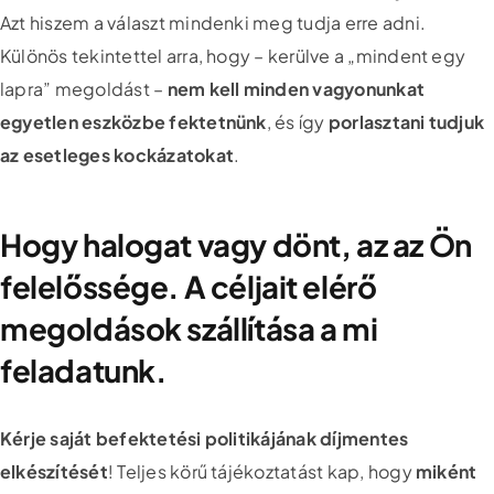
Azt hiszem a választ mindenki meg tudja erre adni.
Különös tekintettel arra, hogy – kerülve a „mindent egy
lapra” megoldást –
nem kell minden vagyonunkat
egyetlen eszközbe fektetnünk
, és így
porlasztani tudjuk
az esetleges kockázatokat
.
Hogy halogat vagy dönt, az az Ön
felelőssége. A céljait elérő
megoldások szállítása a mi
feladatunk.
Kérje saját befektetési politikájának díjmentes
elkészítését
! Teljes körű tájékoztatást kap, hogy
miként