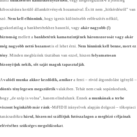
alatti
bankbetétes kamatkörnyezetben
, vagy megelégszünk-e a jelenleg
kibocsátásra kerülő államkötvények hozamaival. És itt nem „hitkérdésről” van
szó.
Nem kell elhinnünk
, hogy igenis különösebb erőfeszítés nélkül,
gyakorlatilag a bankbetétekhez hasonló, vagy
akár nagyobb (!)
biztonság
mellett a
bankbetétek kamatszintjének háromszorosát vagy akár
még nagyobb nettó hozamot
is el lehet érni.
Nem hinnünk kell benne, mert ez
tény
. Minden megbízónk tisztában van ezzel, hiszen
folyamatosan
bizonyítjuk nekik, sőt saját maguk tapasztalják
.
A
valódi munka akkor kezdődik, amikor
a fenti – rövid átgondolást igénylő –
döntés ténylegesen megszületik
valakiben. Tehát nem csak sopánkodunk,
hogy „de szép is volna”, hanem elindulunk. Ennek
a munkának a terhe
viszont leginkább már ránk
-MiFID II irányelvek alapján dolgozó – tőkepiaci
tanácsadókra
hárul, hiszen mi szállítjuk futószalagon a megbízó céljainak
eléréséhez szükséges megoldásokat
.