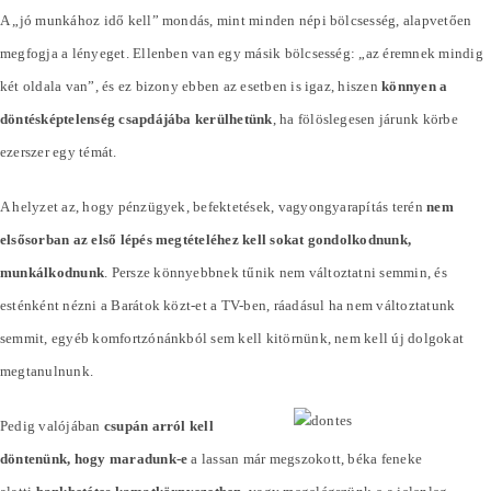
A „jó munkához idő kell” mondás, mint minden népi bölcsesség, alapvetően
megfogja a lényeget. Ellenben van egy másik bölcsesség: „az éremnek mindig
két oldala van”, és ez bizony ebben az esetben is igaz, hiszen
könnyen a
döntésképtelenség csapdájába kerülhetünk
, ha fölöslegesen járunk körbe
ezerszer egy témát.
A helyzet az, hogy pénzügyek, befektetések, vagyongyarapítás terén
nem
elsősorban az első lépés megtételéhez kell sokat gondolkodnunk,
munkálkodnunk
. Persze könnyebbnek tűnik nem változtatni semmin, és
esténként nézni a Barátok közt-et a TV-ben, ráadásul ha nem változtatunk
semmit, egyéb komfortzónánkból sem kell kitörnünk, nem kell új dolgokat
megtanulnunk.
Pedig valójában
csupán arról kell
döntenünk, hogy maradunk-e
a lassan már megszokott, béka feneke