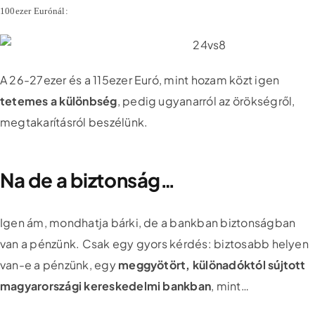
100ezer Eurónál:
A 26-27ezer és a 115ezer Euró, mint hozam közt igen
tetemes a különbség
, pedig ugyanarról az örökségről,
megtakarításról beszélünk.
Na de a biztonság…
Igen ám, mondhatja bárki, de a bankban biztonságban
van a pénzünk. Csak egy gyors kérdés: biztosabb helyen
van-e a pénzünk, egy
meggyötört, különadóktól sújtott
magyarországi kereskedelmi bankban
, mint…