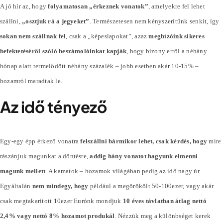
A jó hír az, hogy
folyamatosan „érkeznek vonatok”
, amelyekre fel lehet
szállni,
„osztjuk rá a jegyeket”
. Természetesen nem kényszerítünk senkit, így
sokan nem szállnak fel
, csak a „képeslapokat”, azaz
megbízóink sikeres
befektetéséről szóló beszámolóinkat kapják
, hogy bizony erről a néhány
hónap alatt termelődött néhány
százalék
– jobb esetben akár 10-15% –
hozamról maradtak le.
Az idő tényező
Egy-egy épp érkező vonatra
felszállni bármikor lehet, csak kérdés, hogy
mire
rászánjuk magunkat a döntésre,
addig hány vonatot hagyunk elmenni
magunk mellett
. A kamatok – hozamok világában pedig az idő nagy úr.
Egyáltalán
nem mindegy, hogy
például a megörökölt 50-100ezer, vagy akár
csak megtakarított 10ezer Eurónk mondjuk
10 éves távlatban átlag nettó
2,4% vagy nettó 8% hozamot produkál
. Nézzük meg a különbséget kerek