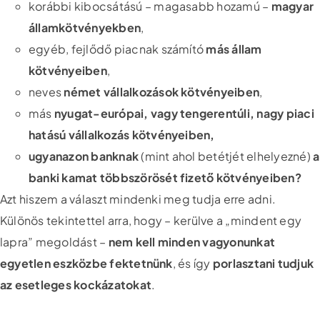
korábbi kibocsátású – magasabb hozamú –
magyar
államkötvényekben
,
egyéb, fejlődő piacnak számító
más állam
kötvényeiben
,
neves
német vállalkozások kötvényeiben
,
más
nyugat-európai, vagy tengerentúli, nagy piaci
hatású vállalkozás kötvényeiben,
ugyanazon banknak
(mint ahol betétjét elhelyezné)
a
banki kamat többszörösét fizető kötvényeiben?
Azt hiszem a választ mindenki meg tudja erre adni.
Különös tekintettel arra, hogy – kerülve a „mindent egy
lapra” megoldást –
nem kell minden vagyonunkat
egyetlen eszközbe fektetnünk
, és így
porlasztani tudjuk
az esetleges kockázatokat
.