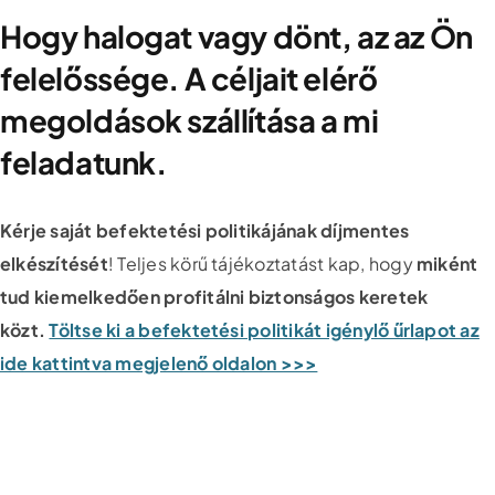
Hogy halogat vagy dönt, az az Ön
felelőssége. A céljait elérő
megoldások szállítása a mi
feladatunk.
Kérje saját befektetési politikájának díjmentes
elkészítését
! Teljes körű tájékoztatást kap, hogy
miként
tud kiemelkedően profitálni biztonságos keretek
közt.
Töltse ki a befektetési politikát igénylő űrlapot az
ide kattintva megjelenő oldalon >>>