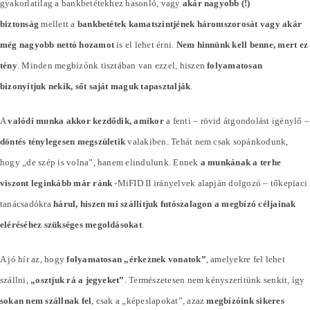
gyakorlatilag a bankbetétekhez hasonló, vagy
akár nagyobb (!)
biztonság
mellett a
bankbetétek kamatszintjének háromszorosát vagy akár
még nagyobb nettó hozamot
is el lehet érni.
Nem hinnünk kell benne, mert ez
tény
. Minden megbízónk tisztában van ezzel, hiszen
folyamatosan
bizonyítjuk nekik, sőt saját maguk tapasztalják
.
A
valódi munka akkor kezdődik, amikor
a fenti – rövid átgondolást igénylő –
döntés ténylegesen megszületik
valakiben. Tehát nem csak sopánkodunk,
hogy „de szép is volna”, hanem elindulunk. Ennek
a munkának a terhe
viszont leginkább már ránk
-MiFID II irányelvek alapján dolgozó – tőkepiaci
tanácsadókra
hárul, hiszen mi szállítjuk futószalagon a megbízó céljainak
eléréséhez szükséges megoldásokat
.
A jó hír az, hogy
folyamatosan „érkeznek vonatok”
, amelyekre fel lehet
szállni,
„osztjuk rá a jegyeket”
. Természetesen nem kényszerítünk senkit, így
sokan nem szállnak fel
, csak a „képeslapokat”, azaz
megbízóink sikeres