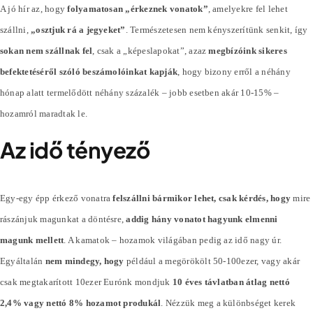
A jó hír az, hogy
folyamatosan „érkeznek vonatok”
, amelyekre fel lehet
szállni,
„osztjuk rá a jegyeket”
. Természetesen nem kényszerítünk senkit, így
sokan nem szállnak fel
, csak a „képeslapokat”, azaz
megbízóink sikeres
befektetéséről szóló beszámolóinkat kapják
, hogy bizony erről a néhány
hónap alatt termelődött néhány
százalék
– jobb esetben akár 10-15% –
hozamról maradtak le.
Az idő tényező
Egy-egy épp érkező vonatra
felszállni bármikor lehet, csak kérdés, hogy
mire
rászánjuk magunkat a döntésre,
addig hány vonatot hagyunk elmenni
magunk mellett
. A kamatok – hozamok világában pedig az idő nagy úr.
Egyáltalán
nem mindegy, hogy
például a megörökölt 50-100ezer, vagy akár
csak megtakarított 10ezer Eurónk mondjuk
10 éves távlatban átlag nettó
2,4% vagy nettó 8% hozamot produkál
. Nézzük meg a különbséget kerek