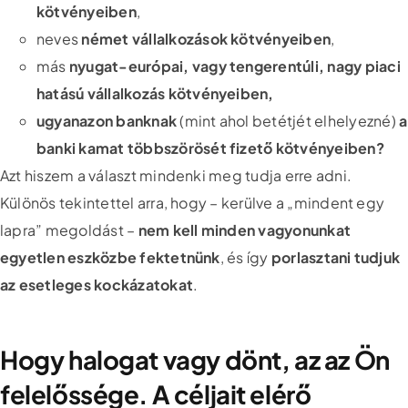
kötvényeiben
,
neves
német vállalkozások kötvényeiben
,
más
nyugat-európai, vagy tengerentúli, nagy piaci
hatású vállalkozás kötvényeiben,
ugyanazon banknak
(mint ahol betétjét elhelyezné)
a
banki kamat többszörösét fizető kötvényeiben?
Azt hiszem a választ mindenki meg tudja erre adni.
Különös tekintettel arra, hogy – kerülve a „mindent egy
lapra” megoldást –
nem kell minden vagyonunkat
egyetlen eszközbe fektetnünk
, és így
porlasztani tudjuk
az esetleges kockázatokat
.
Hogy halogat vagy dönt, az az Ön
felelőssége. A céljait elérő