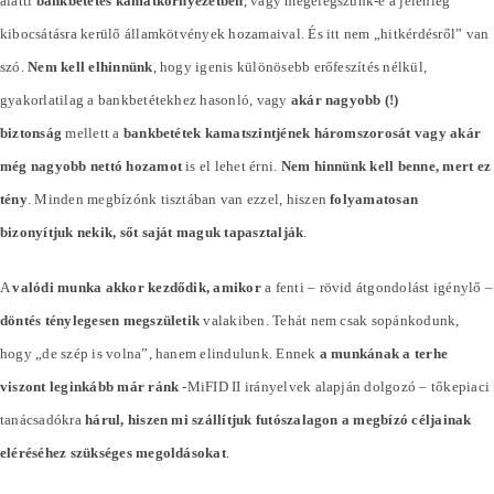
alatti
bankbetétes kamatkörnyezetben
, vagy megelégszünk-e a jelenleg
kibocsátásra kerülő államkötvények hozamaival. És itt nem „hitkérdésről” van
szó.
Nem kell elhinnünk
, hogy igenis különösebb erőfeszítés nélkül,
gyakorlatilag a bankbetétekhez hasonló, vagy
akár nagyobb (!)
biztonság
mellett a
bankbetétek kamatszintjének háromszorosát vagy akár
még nagyobb nettó hozamot
is el lehet érni.
Nem hinnünk kell benne, mert ez
tény
. Minden megbízónk tisztában van ezzel, hiszen
folyamatosan
bizonyítjuk nekik, sőt saját maguk tapasztalják
.
A
valódi munka akkor kezdődik, amikor
a fenti – rövid átgondolást igénylő –
döntés ténylegesen megszületik
valakiben. Tehát nem csak sopánkodunk,
hogy „de szép is volna”, hanem elindulunk. Ennek
a munkának a terhe
viszont leginkább már ránk
-MiFID II irányelvek alapján dolgozó – tőkepiaci
tanácsadókra
hárul, hiszen mi szállítjuk futószalagon a megbízó céljainak
eléréséhez szükséges megoldásokat
.