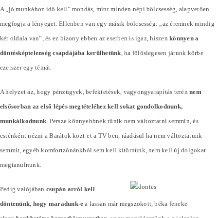
A „jó munkához idő kell” mondás, mint minden népi bölcsesség, alapvetően
megfogja a lényeget. Ellenben van egy másik bölcsesség: „az éremnek mindig
két oldala van”, és ez bizony ebben az esetben is igaz, hiszen
könnyen a
döntésképtelenség csapdájába kerülhetünk
, ha fölöslegesen járunk körbe
ezerszer egy témát.
A helyzet az, hogy pénzügyek, befektetések, vagyongyarapítás terén
nem
elsősorban az első lépés megtételéhez kell sokat gondolkodnunk,
munkálkodnunk
. Persze könnyebbnek tűnik nem változtatni semmin, és
esténként nézni a Barátok közt-et a TV-ben, ráadásul ha nem változtatunk
semmit, egyéb komfortzónánkból sem kell kitörnünk, nem kell új dolgokat
megtanulnunk.
Pedig valójában
csupán arról kell
döntenünk, hogy maradunk-e
a lassan már megszokott, béka feneke