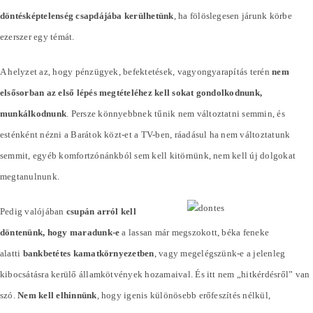
döntésképtelenség csapdájába kerülhetünk
, ha fölöslegesen járunk körbe
ezerszer egy témát.
A helyzet az, hogy pénzügyek, befektetések, vagyongyarapítás terén
nem
elsősorban az első lépés megtételéhez kell sokat gondolkodnunk,
munkálkodnunk
. Persze könnyebbnek tűnik nem változtatni semmin, és
esténként nézni a Barátok közt-et a TV-ben, ráadásul ha nem változtatunk
semmit, egyéb komfortzónánkból sem kell kitörnünk, nem kell új dolgokat
megtanulnunk.
Pedig valójában
csupán arról kell
döntenünk, hogy maradunk-e
a lassan már megszokott, béka feneke
alatti
bankbetétes kamatkörnyezetben
, vagy megelégszünk-e a jelenleg
kibocsátásra kerülő államkötvények hozamaival. És itt nem „hitkérdésről” van
szó.
Nem kell elhinnünk
, hogy igenis különösebb erőfeszítés nélkül,