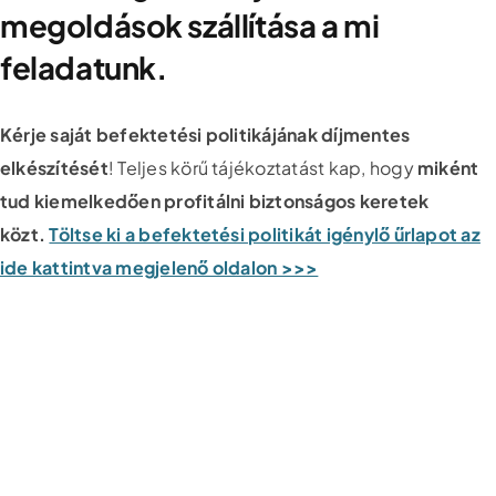
megoldások szállítása a mi
feladatunk.
Kérje saját befektetési politikájának díjmentes
elkészítését
! Teljes körű tájékoztatást kap, hogy
miként
tud kiemelkedően profitálni biztonságos keretek
közt.
Töltse ki a befektetési politikát igénylő űrlapot az
ide kattintva megjelenő oldalon >>>