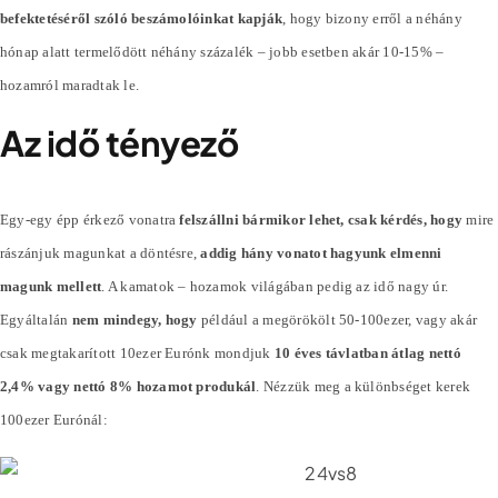
befektetéséről szóló beszámolóinkat kapják
, hogy bizony erről a néhány
hónap alatt termelődött néhány
százalék
– jobb esetben akár 10-15% –
hozamról maradtak le.
Az idő tényező
Egy-egy épp érkező vonatra
felszállni bármikor lehet, csak kérdés, hogy
mire
rászánjuk magunkat a döntésre,
addig hány vonatot hagyunk elmenni
magunk mellett
. A kamatok – hozamok világában pedig az idő nagy úr.
Egyáltalán
nem mindegy, hogy
például a megörökölt 50-100ezer, vagy akár
csak megtakarított 10ezer Eurónk mondjuk
10 éves távlatban átlag nettó
2,4% vagy nettó 8% hozamot produkál
. Nézzük meg a különbséget kerek
100ezer Eurónál: