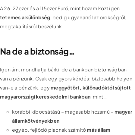
A 26-27ezer és a 115ezer Euró, mint hozam közt igen
tetemes a különbség
, pedig ugyanarról az örökségről,
megtakarításról beszélünk.
Na de a biztonság…
Igen ám, mondhatja bárki, de a bankban biztonságban
van a pénzünk. Csak egy gyors kérdés: biztosabb helyen
van-e a pénzünk, egy
meggyötört, különadóktól sújtott
magyarországi kereskedelmi bankban
, mint…
korábbi kibocsátású – magasabb hozamú –
magyar
államkötvényekben
,
egyéb, fejlődő piacnak számító
más állam