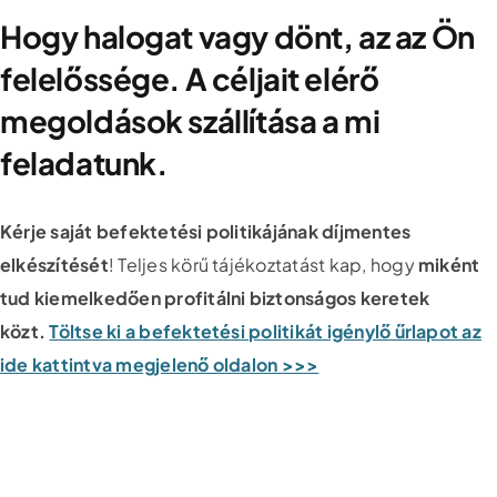
Hogy halogat vagy dönt, az az Ön
felelőssége. A céljait elérő
megoldások szállítása a mi
feladatunk.
Kérje saját befektetési politikájának díjmentes
elkészítését
! Teljes körű tájékoztatást kap, hogy
miként
tud kiemelkedően profitálni biztonságos keretek
közt.
Töltse ki a befektetési politikát igénylő űrlapot az
ide kattintva megjelenő oldalon >>>