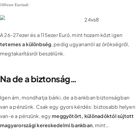
100ezer Eurónál:
A 26-27ezer és a 115ezer Euró, mint hozam közt igen
tetemes a különbség
, pedig ugyanarról az örökségről,
megtakarításról beszélünk.
Na de a biztonság…
Igen ám, mondhatja bárki, de a bankban biztonságban
van a pénzünk. Csak egy gyors kérdés: biztosabb helyen
van-e a pénzünk, egy
meggyötört, különadóktól sújtott
magyarországi kereskedelmi bankban
, mint…