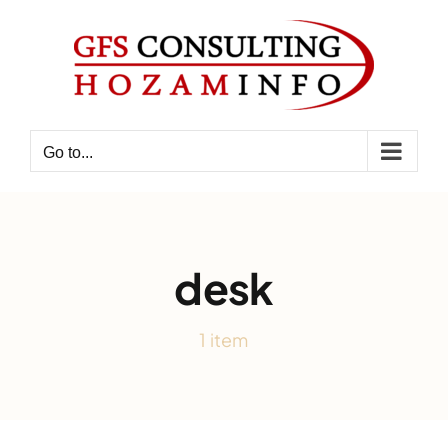
Skip
to
content
Go to...
desk
1 item