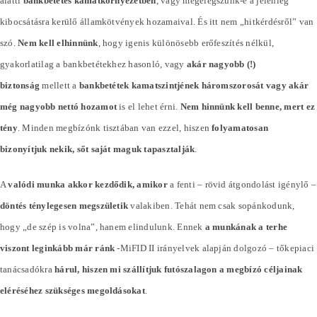
alatti
bankbetétes kamatkörnyezetben
, vagy megelégszünk-e a jelenleg
kibocsátásra kerülő államkötvények hozamaival. És itt nem „hitkérdésről” van
szó.
Nem kell elhinnünk
, hogy igenis különösebb erőfeszítés nélkül,
gyakorlatilag a bankbetétekhez hasonló, vagy
akár nagyobb (!)
biztonság
mellett a
bankbetétek kamatszintjének háromszorosát vagy akár
még nagyobb nettó hozamot
is el lehet érni.
Nem hinnünk kell benne, mert ez
tény
. Minden megbízónk tisztában van ezzel, hiszen
folyamatosan
bizonyítjuk nekik, sőt saját maguk tapasztalják
.
A
valódi munka akkor kezdődik, amikor
a fenti – rövid átgondolást igénylő –
döntés ténylegesen megszületik
valakiben. Tehát nem csak sopánkodunk,
hogy „de szép is volna”, hanem elindulunk. Ennek
a munkának a terhe
viszont leginkább már ránk
-MiFID II irányelvek alapján dolgozó – tőkepiaci
tanácsadókra
hárul, hiszen mi szállítjuk futószalagon a megbízó céljainak
eléréséhez szükséges megoldásokat
.