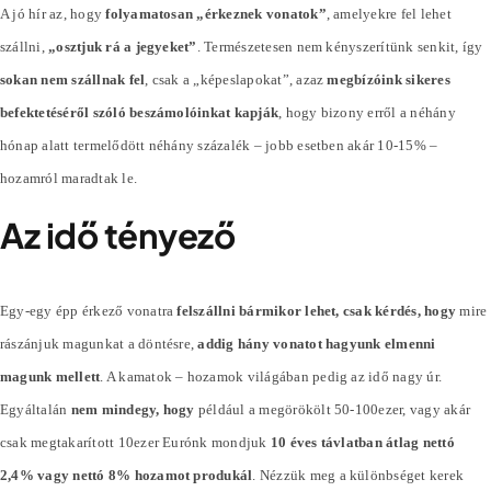
A jó hír az, hogy
folyamatosan „érkeznek vonatok”
, amelyekre fel lehet
szállni,
„osztjuk rá a jegyeket”
. Természetesen nem kényszerítünk senkit, így
sokan nem szállnak fel
, csak a „képeslapokat”, azaz
megbízóink sikeres
befektetéséről szóló beszámolóinkat kapják
, hogy bizony erről a néhány
hónap alatt termelődött néhány
százalék
– jobb esetben akár 10-15% –
hozamról maradtak le.
Az idő tényező
Egy-egy épp érkező vonatra
felszállni bármikor lehet, csak kérdés, hogy
mire
rászánjuk magunkat a döntésre,
addig hány vonatot hagyunk elmenni
magunk mellett
. A kamatok – hozamok világában pedig az idő nagy úr.
Egyáltalán
nem mindegy, hogy
például a megörökölt 50-100ezer, vagy akár
csak megtakarított 10ezer Eurónk mondjuk
10 éves távlatban átlag nettó
2,4% vagy nettó 8% hozamot produkál
. Nézzük meg a különbséget kerek