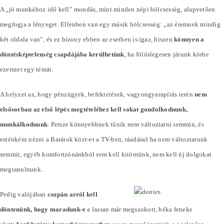
A „jó munkához idő kell” mondás, mint minden népi bölcsesség, alapvetően
megfogja a lényeget. Ellenben van egy másik bölcsesség: „az éremnek mindig
két oldala van”, és ez bizony ebben az esetben is igaz, hiszen
könnyen a
döntésképtelenség csapdájába kerülhetünk
, ha fölöslegesen járunk körbe
ezerszer egy témát.
A helyzet az, hogy pénzügyek, befektetések, vagyongyarapítás terén
nem
elsősorban az első lépés megtételéhez kell sokat gondolkodnunk,
munkálkodnunk
. Persze könnyebbnek tűnik nem változtatni semmin, és
esténként nézni a Barátok közt-et a TV-ben, ráadásul ha nem változtatunk
semmit, egyéb komfortzónánkból sem kell kitörnünk, nem kell új dolgokat
megtanulnunk.
Pedig valójában
csupán arról kell
döntenünk, hogy maradunk-e
a lassan már megszokott, béka feneke