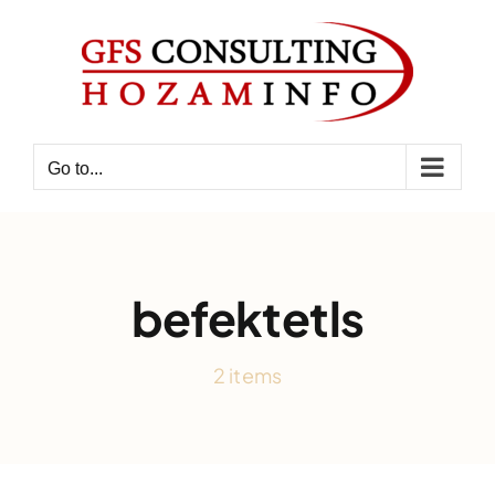
Skip
to
content
Go to...
befektetls
2 items