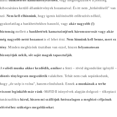
alatti
bankbetétes kamatkörnyezetben
, vagy megelégszünk-e a jelenleg
kibocsátásra kerülő államkötvények hozamaival. És itt nem „hitkérdésről” van
szó.
Nem kell elhinnünk
, hogy igenis különösebb erőfeszítés nélkül,
gyakorlatilag a bankbetétekhez hasonló, vagy
akár nagyobb (!)
biztonság
mellett a
bankbetétek kamatszintjének háromszorosát vagy akár
még nagyobb nettó hozamot
is el lehet érni.
Nem hinnünk kell benne, mert ez
tény
. Minden megbízónk tisztában van ezzel, hiszen
folyamatosan
bizonyítjuk nekik, sőt saját maguk tapasztalják
.
A
valódi munka akkor kezdődik, amikor
a fenti – rövid átgondolást igénylő –
döntés ténylegesen megszületik
valakiben. Tehát nem csak sopánkodunk,
hogy „de szép is volna”, hanem elindulunk. Ennek
a munkának a terhe
viszont leginkább már ránk
-MiFID II irányelvek alapján dolgozó – tőkepiaci
tanácsadókra
hárul, hiszen mi szállítjuk futószalagon a megbízó céljainak
eléréséhez szükséges megoldásokat
.