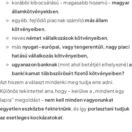
korábbi kibocsátású – magasabb hozamú –
magyar
államkötvényekben
,
egyéb, fejlődő piacnak számító
más állam
kötvényeiben
,
neves
német vállalkozások kötvényeiben
,
más
nyugat-európai, vagy tengerentúli, nagy piaci
hatású vállalkozás kötvényeiben,
ugyanazon banknak
(mint ahol betétjét elhelyezné)
a
banki kamat többszörösét fizető kötvényeiben?
Azt hiszem a választ mindenki meg tudja erre adni.
Különös tekintettel arra, hogy – kerülve a „mindent egy
lapra” megoldást –
nem kell minden vagyonunkat
egyetlen eszközbe fektetnünk
, és így
porlasztani tudjuk
az esetleges kockázatokat
.