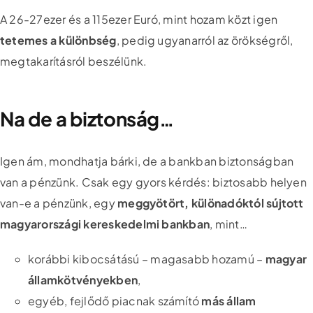
A 26-27ezer és a 115ezer Euró, mint hozam közt igen
tetemes a különbség
, pedig ugyanarról az örökségről,
megtakarításról beszélünk.
Na de a biztonság…
Igen ám, mondhatja bárki, de a bankban biztonságban
van a pénzünk. Csak egy gyors kérdés: biztosabb helyen
van-e a pénzünk, egy
meggyötört, különadóktól sújtott
magyarországi kereskedelmi bankban
, mint…
korábbi kibocsátású – magasabb hozamú –
magyar
államkötvényekben
,
egyéb, fejlődő piacnak számító
más állam