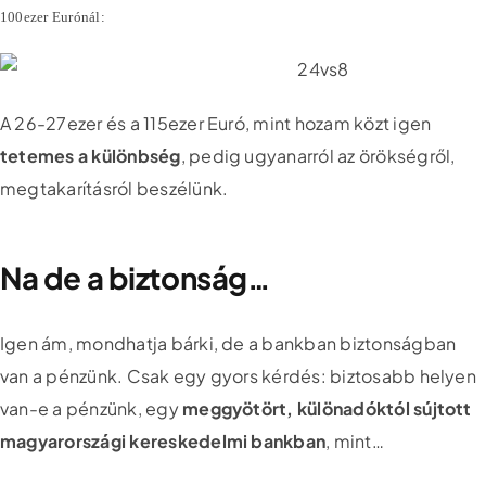
100ezer Eurónál:
A 26-27ezer és a 115ezer Euró, mint hozam közt igen
tetemes a különbség
, pedig ugyanarról az örökségről,
megtakarításról beszélünk.
Na de a biztonság…
Igen ám, mondhatja bárki, de a bankban biztonságban
van a pénzünk. Csak egy gyors kérdés: biztosabb helyen
van-e a pénzünk, egy
meggyötört, különadóktól sújtott
magyarországi kereskedelmi bankban
, mint…