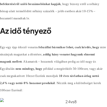
befektetéséről szóló beszámolóinkat kapják
, hogy bizony erről a néhány
hónap alatt termelődött néhány
százalék
– jobb esetben akár 10-15% –
hozamról maradtak le.
Az idő tényező
Egy-egy épp érkező vonatra
felszállni bármikor lehet, csak kérdés, hogy
mire
rászánjuk magunkat a döntésre,
addig hány vonatot hagyunk elmenni
magunk mellett
. A kamatok – hozamok világában pedig az idő nagy úr.
Egyáltalán
nem mindegy, hogy
például a megörökölt 50-100ezer, vagy akár
csak megtakarított 10ezer Eurónk mondjuk
10 éves távlatban átlag nettó
2,4% vagy nettó 8% hozamot produkál
. Nézzük meg a különbséget kerek
100ezer Eurónál: