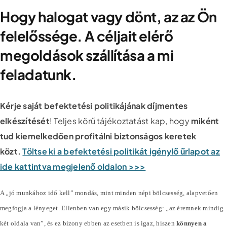
Hogy halogat vagy dönt, az az Ön
felelőssége. A céljait elérő
megoldások szállítása a mi
feladatunk.
Kérje saját befektetési politikájának díjmentes
elkészítését
! Teljes körű tájékoztatást kap, hogy
miként
tud kiemelkedően profitálni biztonságos keretek
közt.
Töltse ki a befektetési politikát igénylő űrlapot az
ide kattintva megjelenő oldalon >>>
A „jó munkához idő kell” mondás, mint minden népi bölcsesség, alapvetően
megfogja a lényeget. Ellenben van egy másik bölcsesség: „az éremnek mindig
két oldala van”, és ez bizony ebben az esetben is igaz, hiszen
könnyen a