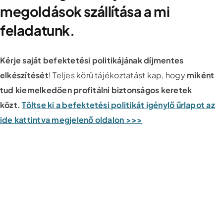
megoldások szállítása a mi
feladatunk.
Kérje saját befektetési politikájának díjmentes
elkészítését
! Teljes körű tájékoztatást kap, hogy
miként
tud kiemelkedően profitálni biztonságos keretek
közt.
Töltse ki a befektetési politikát igénylő űrlapot az
ide kattintva megjelenő oldalon >>>