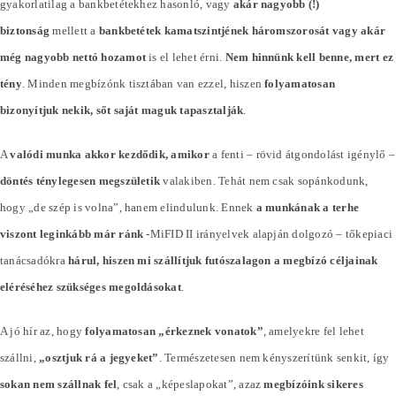
gyakorlatilag a bankbetétekhez hasonló, vagy
akár nagyobb (!)
biztonság
mellett a
bankbetétek kamatszintjének háromszorosát vagy akár
még nagyobb nettó hozamot
is el lehet érni.
Nem hinnünk kell benne, mert ez
tény
. Minden megbízónk tisztában van ezzel, hiszen
folyamatosan
bizonyítjuk nekik, sőt saját maguk tapasztalják
.
A
valódi munka akkor kezdődik, amikor
a fenti – rövid átgondolást igénylő –
döntés ténylegesen megszületik
valakiben. Tehát nem csak sopánkodunk,
hogy „de szép is volna”, hanem elindulunk. Ennek
a munkának a terhe
viszont leginkább már ránk
-MiFID II irányelvek alapján dolgozó – tőkepiaci
tanácsadókra
hárul, hiszen mi szállítjuk futószalagon a megbízó céljainak
eléréséhez szükséges megoldásokat
.
A jó hír az, hogy
folyamatosan „érkeznek vonatok”
, amelyekre fel lehet
szállni,
„osztjuk rá a jegyeket”
. Természetesen nem kényszerítünk senkit, így
sokan nem szállnak fel
, csak a „képeslapokat”, azaz
megbízóink sikeres