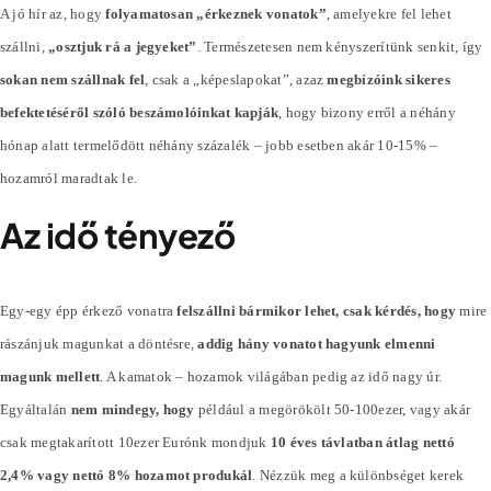
A jó hír az, hogy
folyamatosan „érkeznek vonatok”
, amelyekre fel lehet
szállni,
„osztjuk rá a jegyeket”
. Természetesen nem kényszerítünk senkit, így
sokan nem szállnak fel
, csak a „képeslapokat”, azaz
megbízóink sikeres
befektetéséről szóló beszámolóinkat kapják
, hogy bizony erről a néhány
hónap alatt termelődött néhány
százalék
– jobb esetben akár 10-15% –
hozamról maradtak le.
Az idő tényező
Egy-egy épp érkező vonatra
felszállni bármikor lehet, csak kérdés, hogy
mire
rászánjuk magunkat a döntésre,
addig hány vonatot hagyunk elmenni
magunk mellett
. A kamatok – hozamok világában pedig az idő nagy úr.
Egyáltalán
nem mindegy, hogy
például a megörökölt 50-100ezer, vagy akár
csak megtakarított 10ezer Eurónk mondjuk
10 éves távlatban átlag nettó
2,4% vagy nettó 8% hozamot produkál
. Nézzük meg a különbséget kerek