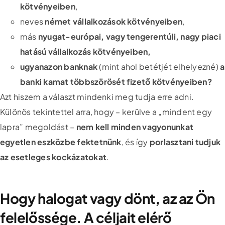
kötvényeiben
,
neves
német vállalkozások kötvényeiben
,
más
nyugat-európai, vagy tengerentúli, nagy piaci
hatású vállalkozás kötvényeiben,
ugyanazon banknak
(mint ahol betétjét elhelyezné)
a
banki kamat többszörösét fizető kötvényeiben?
Azt hiszem a választ mindenki meg tudja erre adni.
Különös tekintettel arra, hogy – kerülve a „mindent egy
lapra” megoldást –
nem kell minden vagyonunkat
egyetlen eszközbe fektetnünk
, és így
porlasztani tudjuk
az esetleges kockázatokat
.
Hogy halogat vagy dönt, az az Ön
felelőssége. A céljait elérő