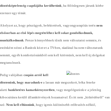
döntésképtelenség csapdájába kerülhetünk
, ha fölöslegesen járunk körbe
ezerszer egy témát.
A helyzet az, hogy pénzügyek, befektetések, vagyongyarapítás terén
nem
elsősorban az első lépés megtételéhez kell sokat gondolkodnunk,
munkálkodnunk
. Persze könnyebbnek tűnik nem változtatni semmin, és
esténként nézni a Barátok közt-et a TV-ben, ráadásul ha nem változtatunk
semmit, egyéb komfortzónánkból sem kell kitörnünk, nem kell új dolgokat
megtanulnunk.
Pedig valójában
csupán arról kell
döntenünk, hogy maradunk-e
a lassan már megszokott, béka feneke
alatti
bankbetétes kamatkörnyezetben
, vagy megelégszünk-e a jelenleg
kibocsátásra kerülő államkötvények hozamaival. És itt nem „hitkérdésről” van
szó.
Nem kell elhinnünk
, hogy igenis különösebb erőfeszítés nélkül,