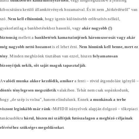
alatti
bankbetétes kamatkörnyezetben
, vagy megelégszünk-e a jelenleg
kibocsátásra kerülő államkötvények hozamaival. És itt nem „hitkérdésről” van
szó.
Nem kell elhinnünk
, hogy igenis különösebb erőfeszítés nélkül,
gyakorlatilag a bankbetétekhez hasonló, vagy
akár nagyobb (!)
biztonság
mellett a
bankbetétek kamatszintjének háromszorosát vagy akár
még nagyobb nettó hozamot
is el lehet érni.
Nem hinnünk kell benne, mert ez
tény
. Minden megbízónk tisztában van ezzel, hiszen
folyamatosan
bizonyítjuk nekik, sőt saját maguk tapasztalják
.
A
valódi munka akkor kezdődik, amikor
a fenti – rövid átgondolást igénylő –
döntés ténylegesen megszületik
valakiben. Tehát nem csak sopánkodunk,
hogy „de szép is volna”, hanem elindulunk. Ennek
a munkának a terhe
viszont leginkább már ránk
-MiFID II irányelvek alapján dolgozó – tőkepiaci
tanácsadókra
hárul, hiszen mi szállítjuk futószalagon a megbízó céljainak
eléréséhez szükséges megoldásokat
.