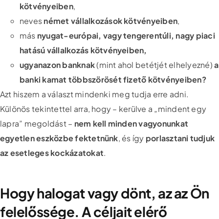
kötvényeiben
,
neves
német vállalkozások kötvényeiben
,
más
nyugat-európai, vagy tengerentúli, nagy piaci
hatású vállalkozás kötvényeiben,
ugyanazon banknak
(mint ahol betétjét elhelyezné)
a
banki kamat többszörösét fizető kötvényeiben?
Azt hiszem a választ mindenki meg tudja erre adni.
Különös tekintettel arra, hogy – kerülve a „mindent egy
lapra” megoldást –
nem kell minden vagyonunkat
egyetlen eszközbe fektetnünk
, és így
porlasztani tudjuk
az esetleges kockázatokat
.
Hogy halogat vagy dönt, az az Ön
felelőssége. A céljait elérő