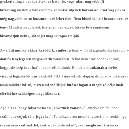
gyakorlatilag a bankbetétekhez hasonló, vagy
akár nagyobb (!)
biztonság
mellett a
bankbetétek kamatszintjének háromszorosát vagy akár
még nagyobb nettó hozamot
is el lehet érni.
Nem hinnünk kell benne, mert ez
tény
. Minden megbízónk tisztában van ezzel, hiszen
folyamatosan
bizonyítjuk nekik, sőt saját maguk tapasztalják
.
A
valódi munka akkor kezdődik, amikor
a fenti – rövid átgondolást igénylő –
döntés ténylegesen megszületik
valakiben. Tehát nem csak sopánkodunk,
hogy „de szép is volna”, hanem elindulunk. Ennek
a munkának a terhe
viszont leginkább már ránk
-MiFID II irányelvek alapján dolgozó – tőkepiaci
tanácsadókra
hárul, hiszen mi szállítjuk futószalagon a megbízó céljainak
eléréséhez szükséges megoldásokat
.
A jó hír az, hogy
folyamatosan „érkeznek vonatok”
, amelyekre fel lehet
szállni,
„osztjuk rá a jegyeket”
. Természetesen nem kényszerítünk senkit, így
sokan nem szállnak fel
, csak a „képeslapokat”, azaz
megbízóink sikeres