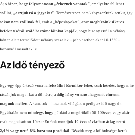
A jó hír az, hogy
folyamatosan „érkeznek vonatok”
, amelyekre fel lehet
szállni,
„osztjuk rá a jegyeket”
. Természetesen nem kényszerítünk senkit, így
sokan nem szállnak fel
, csak a „képeslapokat”, azaz
megbízóink sikeres
befektetéséről szóló beszámolóinkat kapják
, hogy bizony erről a néhány
hónap alatt termelődött néhány
százalék
– jobb esetben akár 10-15% –
hozamról maradtak le.
Az idő tényező
Egy-egy épp érkező vonatra
felszállni bármikor lehet, csak kérdés, hogy
mire
rászánjuk magunkat a döntésre,
addig hány vonatot hagyunk elmenni
magunk mellett
. A kamatok – hozamok világában pedig az idő nagy úr.
Egyáltalán
nem mindegy, hogy
például a megörökölt 50-100ezer, vagy akár
csak megtakarított 10ezer Eurónk mondjuk
10 éves távlatban átlag nettó
2,4% vagy nettó 8% hozamot produkál
. Nézzük meg a különbséget kerek