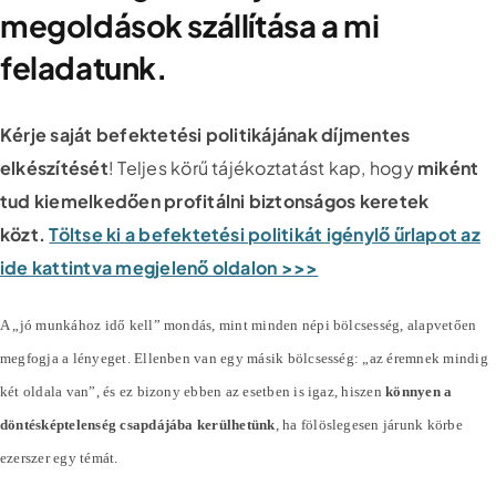
megoldások szállítása a mi
feladatunk.
Kérje saját befektetési politikájának díjmentes
elkészítését
! Teljes körű tájékoztatást kap, hogy
miként
tud kiemelkedően profitálni biztonságos keretek
közt.
Töltse ki a befektetési politikát igénylő űrlapot az
ide kattintva megjelenő oldalon >>>
A „jó munkához idő kell” mondás, mint minden népi bölcsesség, alapvetően
megfogja a lényeget. Ellenben van egy másik bölcsesség: „az éremnek mindig
két oldala van”, és ez bizony ebben az esetben is igaz, hiszen
könnyen a
döntésképtelenség csapdájába kerülhetünk
, ha fölöslegesen járunk körbe
ezerszer egy témát.