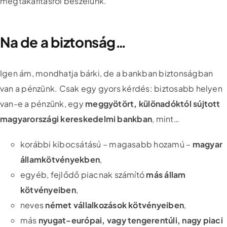
megtakarításról beszélünk.
Na de a biztonság…
Igen ám, mondhatja bárki, de a bankban biztonságban
van a pénzünk. Csak egy gyors kérdés: biztosabb helyen
van-e a pénzünk, egy
meggyötört, különadóktól sújtott
magyarországi kereskedelmi bankban
, mint…
korábbi kibocsátású – magasabb hozamú –
magyar
államkötvényekben
,
egyéb, fejlődő piacnak számító
más állam
kötvényeiben
,
neves
német vállalkozások kötvényeiben
,
más
nyugat-európai, vagy tengerentúli, nagy piaci