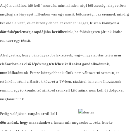
A „jó munkához idő kell” mondás, mint minden népi bölcsesség, alapvetően
megfogja a lényeget. Ellenben van egy másik bölcsesség: „az éremnek mindig
két oldala van”, és ez bizony ebben az esetben is igaz, hiszen
könnyen a
döntésképtelenség csapdájába kerülhetünk
, ha fölöslegesen járunk körbe
ezerszer egy témát.
A helyzet az, hogy pénzügyek, befektetések, vagyongyarapítás terén
nem
elsősorban az első lépés megtételéhez kell sokat gondolkodnunk,
munkálkodnunk
. Persze könnyebbnek tűnik nem változtatni semmin, és
esténként nézni a Barátok közt-et a TV-ben, ráadásul ha nem változtatunk
semmit, egyéb komfortzónánkból sem kell kitörnünk, nem kell új dolgokat
megtanulnunk.
Pedig valójában
csupán arról kell
döntenünk, hogy maradunk-e
a lassan már megszokott, béka feneke