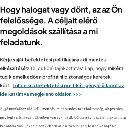
Hogy halogat vagy dönt, az az Ön
felelőssége. A céljait elérő
megoldások szállítása a mi
feladatunk.
Kérje saját befektetési politikájának díjmentes
elkészítését
! Teljes körű tájékoztatást kap, hogy
miként
tud kiemelkedően profitálni biztonságos keretek
közt.
Töltse ki a befektetési politikát igénylő űrlapot az
ide kattintva megjelenő oldalon >>>
A „jó munkához idő kell” mondás, mint minden népi bölcsesség, alapvetően
megfogja a lényeget. Ellenben van egy másik bölcsesség: „az éremnek mindig
két oldala van”, és ez bizony ebben az esetben is igaz, hiszen
könnyen a