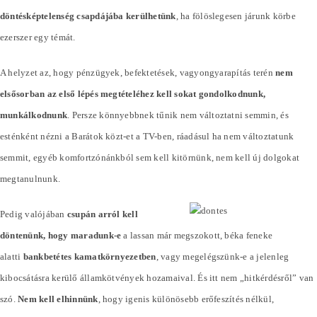
döntésképtelenség csapdájába kerülhetünk
, ha fölöslegesen járunk körbe
ezerszer egy témát.
A helyzet az, hogy pénzügyek, befektetések, vagyongyarapítás terén
nem
elsősorban az első lépés megtételéhez kell sokat gondolkodnunk,
munkálkodnunk
. Persze könnyebbnek tűnik nem változtatni semmin, és
esténként nézni a Barátok közt-et a TV-ben, ráadásul ha nem változtatunk
semmit, egyéb komfortzónánkból sem kell kitörnünk, nem kell új dolgokat
megtanulnunk.
Pedig valójában
csupán arról kell
döntenünk, hogy maradunk-e
a lassan már megszokott, béka feneke
alatti
bankbetétes kamatkörnyezetben
, vagy megelégszünk-e a jelenleg
kibocsátásra kerülő államkötvények hozamaival. És itt nem „hitkérdésről” van
szó.
Nem kell elhinnünk
, hogy igenis különösebb erőfeszítés nélkül,