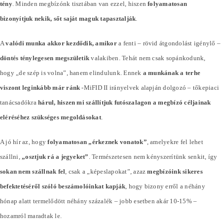
tény
. Minden megbízónk tisztában van ezzel, hiszen
folyamatosan
bizonyítjuk nekik, sőt saját maguk tapasztalják
.
A
valódi munka akkor kezdődik, amikor
a fenti – rövid átgondolást igénylő –
döntés ténylegesen megszületik
valakiben. Tehát nem csak sopánkodunk,
hogy „de szép is volna”, hanem elindulunk. Ennek
a munkának a terhe
viszont leginkább már ránk
-MiFID II irányelvek alapján dolgozó – tőkepiaci
tanácsadókra
hárul, hiszen mi szállítjuk futószalagon a megbízó céljainak
eléréséhez szükséges megoldásokat
.
A jó hír az, hogy
folyamatosan „érkeznek vonatok”
, amelyekre fel lehet
szállni,
„osztjuk rá a jegyeket”
. Természetesen nem kényszerítünk senkit, így
sokan nem szállnak fel
, csak a „képeslapokat”, azaz
megbízóink sikeres
befektetéséről szóló beszámolóinkat kapják
, hogy bizony erről a néhány
hónap alatt termelődött néhány
százalék
– jobb esetben akár 10-15% –
hozamról maradtak le.