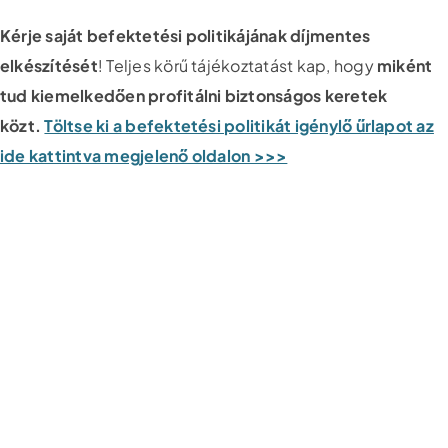
Kérje saját befektetési politikájának díjmentes
elkészítését
! Teljes körű tájékoztatást kap, hogy
miként
tud kiemelkedően profitálni biztonságos keretek
közt.
Töltse ki a befektetési politikát igénylő űrlapot az
ide kattintva megjelenő oldalon >>>