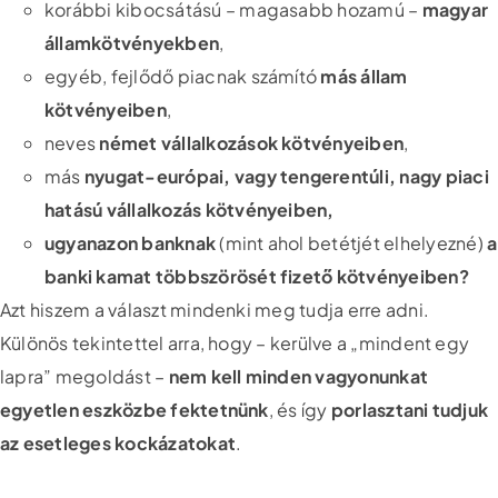
korábbi kibocsátású – magasabb hozamú –
magyar
államkötvényekben
,
egyéb, fejlődő piacnak számító
más állam
kötvényeiben
,
neves
német vállalkozások kötvényeiben
,
más
nyugat-európai, vagy tengerentúli, nagy piaci
hatású vállalkozás kötvényeiben,
ugyanazon banknak
(mint ahol betétjét elhelyezné)
a
banki kamat többszörösét fizető kötvényeiben?
Azt hiszem a választ mindenki meg tudja erre adni.
Különös tekintettel arra, hogy – kerülve a „mindent egy
lapra” megoldást –
nem kell minden vagyonunkat
egyetlen eszközbe fektetnünk
, és így
porlasztani tudjuk
az esetleges kockázatokat
.