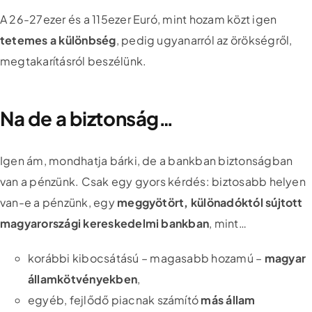
A 26-27ezer és a 115ezer Euró, mint hozam közt igen
tetemes a különbség
, pedig ugyanarról az örökségről,
megtakarításról beszélünk.
Na de a biztonság…
Igen ám, mondhatja bárki, de a bankban biztonságban
van a pénzünk. Csak egy gyors kérdés: biztosabb helyen
van-e a pénzünk, egy
meggyötört, különadóktól sújtott
magyarországi kereskedelmi bankban
, mint…
korábbi kibocsátású – magasabb hozamú –
magyar
államkötvényekben
,
egyéb, fejlődő piacnak számító
más állam