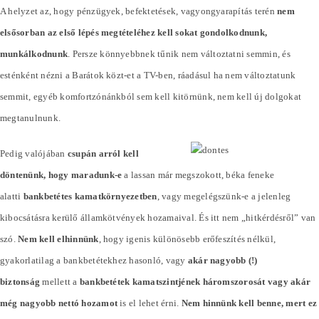
A helyzet az, hogy pénzügyek, befektetések, vagyongyarapítás terén
nem
elsősorban az első lépés megtételéhez kell sokat gondolkodnunk,
munkálkodnunk
. Persze könnyebbnek tűnik nem változtatni semmin, és
esténként nézni a Barátok közt-et a TV-ben, ráadásul ha nem változtatunk
semmit, egyéb komfortzónánkból sem kell kitörnünk, nem kell új dolgokat
megtanulnunk.
Pedig valójában
csupán arról kell
döntenünk, hogy maradunk-e
a lassan már megszokott, béka feneke
alatti
bankbetétes kamatkörnyezetben
, vagy megelégszünk-e a jelenleg
kibocsátásra kerülő államkötvények hozamaival. És itt nem „hitkérdésről” van
szó.
Nem kell elhinnünk
, hogy igenis különösebb erőfeszítés nélkül,
gyakorlatilag a bankbetétekhez hasonló, vagy
akár nagyobb (!)
biztonság
mellett a
bankbetétek kamatszintjének háromszorosát vagy akár
még nagyobb nettó hozamot
is el lehet érni.
Nem hinnünk kell benne, mert ez