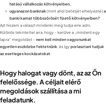
hatású vállalkozás kötvényeiben,
ugyanazon banknak
(mint ahol betétjét elhelyezné)
a
banki kamat többszörösét fizető kötvényeiben?
Azt hiszem a választ mindenki meg tudja erre adni.
Különös tekintettel arra, hogy – kerülve a „mindent egy
lapra” megoldást –
nem kell minden vagyonunkat
egyetlen eszközbe fektetnünk
, és így
porlasztani tudjuk
az esetleges kockázatokat
.
Hogy halogat vagy dönt, az az Ön
felelőssége. A céljait elérő
megoldások szállítása a mi
feladatunk.