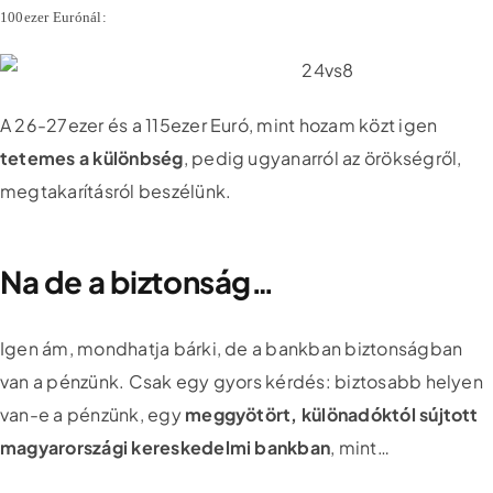
100ezer Eurónál:
A 26-27ezer és a 115ezer Euró, mint hozam közt igen
tetemes a különbség
, pedig ugyanarról az örökségről,
megtakarításról beszélünk.
Na de a biztonság…
Igen ám, mondhatja bárki, de a bankban biztonságban
van a pénzünk. Csak egy gyors kérdés: biztosabb helyen
van-e a pénzünk, egy
meggyötört, különadóktól sújtott
magyarországi kereskedelmi bankban
, mint…