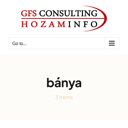
Skip
to
content
Go to...
bánya
3 items