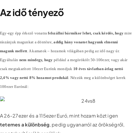
Az idő tényező
Egy-egy épp érkező vonatra
felszállni bármikor lehet, csak kérdés, hogy
mire
rászánjuk magunkat a döntésre,
addig hány vonatot hagyunk elmenni
magunk mellett
. A kamatok – hozamok világában pedig az idő nagy úr.
Egyáltalán
nem mindegy, hogy
például a megörökölt 50-100ezer, vagy akár
csak megtakarított 10ezer Eurónk mondjuk
10 éves távlatban átlag nettó
2,4% vagy nettó 8% hozamot produkál
. Nézzük meg a különbséget kerek
100ezer Eurónál:
A 26-27ezer és a 115ezer Euró, mint hozam közt igen
tetemes a különbség
, pedig ugyanarról az örökségről,