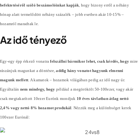
befektetéséről szóló beszámolóinkat kapják
, hogy bizony erről a néhány
hónap alatt termelődött néhány
százalék
– jobb esetben akár 10-15% –
hozamról maradtak le.
Az idő tényező
Egy-egy épp érkező vonatra
felszállni bármikor lehet, csak kérdés, hogy
mire
rászánjuk magunkat a döntésre,
addig hány vonatot hagyunk elmenni
magunk mellett
. A kamatok – hozamok világában pedig az idő nagy úr.
Egyáltalán
nem mindegy, hogy
például a megörökölt 50-100ezer, vagy akár
csak megtakarított 10ezer Eurónk mondjuk
10 éves távlatban átlag nettó
2,4% vagy nettó 8% hozamot produkál
. Nézzük meg a különbséget kerek
100ezer Eurónál: