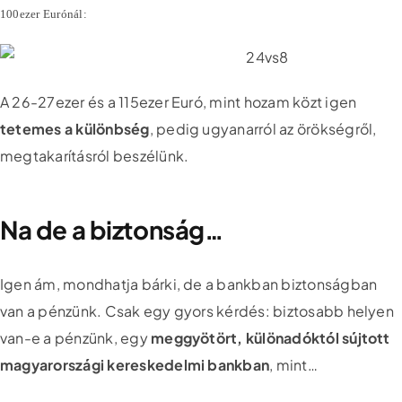
100ezer Eurónál:
A 26-27ezer és a 115ezer Euró, mint hozam közt igen
tetemes a különbség
, pedig ugyanarról az örökségről,
megtakarításról beszélünk.
Na de a biztonság…
Igen ám, mondhatja bárki, de a bankban biztonságban
van a pénzünk. Csak egy gyors kérdés: biztosabb helyen
van-e a pénzünk, egy
meggyötört, különadóktól sújtott
magyarországi kereskedelmi bankban
, mint…