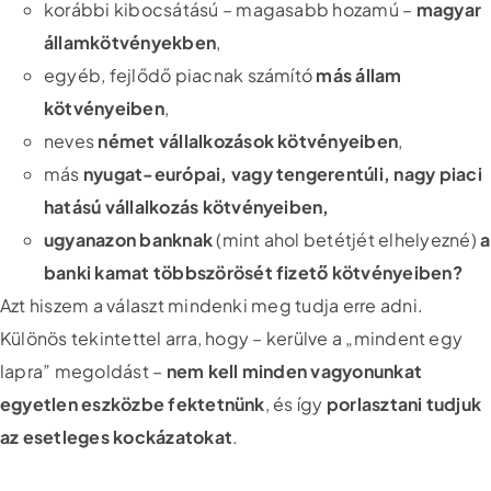
korábbi kibocsátású – magasabb hozamú –
magyar
államkötvényekben
,
egyéb, fejlődő piacnak számító
más állam
kötvényeiben
,
neves
német vállalkozások kötvényeiben
,
más
nyugat-európai, vagy tengerentúli, nagy piaci
hatású vállalkozás kötvényeiben,
ugyanazon banknak
(mint ahol betétjét elhelyezné)
a
banki kamat többszörösét fizető kötvényeiben?
Azt hiszem a választ mindenki meg tudja erre adni.
Különös tekintettel arra, hogy – kerülve a „mindent egy
lapra” megoldást –
nem kell minden vagyonunkat
egyetlen eszközbe fektetnünk
, és így
porlasztani tudjuk
az esetleges kockázatokat
.