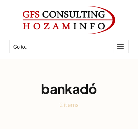
Skip
to
content
Go to...
bankadó
2 items