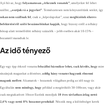
A jó hír az, hogy
folyamatosan „érkeznek vonatok”
, amelyekre fel lehet
szállni,
„osztjuk rá a jegyeket”
. Természetesen nem kényszerítünk senkit, így
sokan nem szállnak fel
, csak a „képeslapokat”, azaz
megbízóink sikeres
befektetéséről szóló beszámolóinkat kapják
, hogy bizony erről a néhány
hónap alatt termelődött néhány
százalék
– jobb esetben akár 10-15% –
hozamról maradtak le.
Az idő tényező
Egy-egy épp érkező vonatra
felszállni bármikor lehet, csak kérdés, hogy
mire
rászánjuk magunkat a döntésre,
addig hány vonatot hagyunk elmenni
magunk mellett
. A kamatok – hozamok világában pedig az idő nagy úr.
Egyáltalán
nem mindegy, hogy
például a megörökölt 50-100ezer, vagy akár
csak megtakarított 10ezer Eurónk mondjuk
10 éves távlatban átlag nettó
2,4% vagy nettó 8% hozamot produkál
. Nézzük meg a különbséget kerek