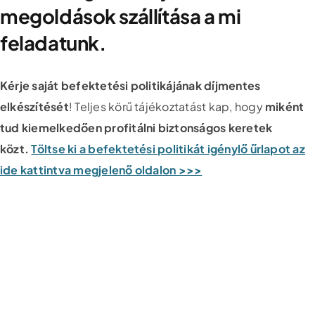
megoldások szállítása a mi
feladatunk.
Kérje saját befektetési politikájának díjmentes
elkészítését
! Teljes körű tájékoztatást kap, hogy
miként
tud kiemelkedően profitálni biztonságos keretek
közt.
Töltse ki a befektetési politikát igénylő űrlapot az
ide kattintva megjelenő oldalon >>>