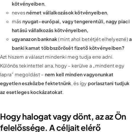
kötvényeiben
,
neves
német vállalkozások kötvényeiben
,
más
nyugat-európai, vagy tengerentúli, nagy piaci
hatású vállalkozás kötvényeiben,
ugyanazon banknak
(mint ahol betétjét elhelyezné)
a
banki kamat többszörösét fizető kötvényeiben?
Azt hiszem a választ mindenki meg tudja erre adni.
Különös tekintettel arra, hogy – kerülve a „mindent egy
lapra” megoldást –
nem kell minden vagyonunkat
egyetlen eszközbe fektetnünk
, és így
porlasztani tudjuk
az esetleges kockázatokat
.
Hogy halogat vagy dönt, az az Ön
felelőssége. A céljait elérő