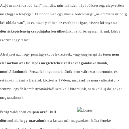
A „jó munkához idő kell” mondás, mint minden népi bölcsesség, alapvetően
megfogja a lényeget. Ellenben van egy másik bölcsesség: „az éremnek mindig
két oldala van”, és ez bizony ebben az esetben is igaz, hiszen
könnyen a
döntésképtelenség csapdájába kerülhetünk
, ha fölöslegesen járunk körbe
ezerszer egy témát.
A helyzet az, hogy pénzügyek, befektetések, vagyongyarapítás terén
nem
elsősorban az első lépés megtételéhez kell sokat gondolkodnunk,
munkálkodnunk
. Persze könnyebbnek tűnik nem változtatni semmin, és
esténként nézni a Barátok közt-et a TV-ben, ráadásul ha nem változtatunk
semmit, egyéb komfortzónánkból sem kell kitörnünk, nem kell új dolgokat
megtanulnunk.
Pedig valójában
csupán arról kell
döntenünk, hogy maradunk-e
a lassan már megszokott, béka feneke