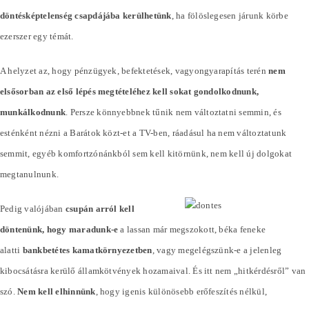
döntésképtelenség csapdájába kerülhetünk
, ha fölöslegesen járunk körbe
ezerszer egy témát.
A helyzet az, hogy pénzügyek, befektetések, vagyongyarapítás terén
nem
elsősorban az első lépés megtételéhez kell sokat gondolkodnunk,
munkálkodnunk
. Persze könnyebbnek tűnik nem változtatni semmin, és
esténként nézni a Barátok közt-et a TV-ben, ráadásul ha nem változtatunk
semmit, egyéb komfortzónánkból sem kell kitörnünk, nem kell új dolgokat
megtanulnunk.
Pedig valójában
csupán arról kell
döntenünk, hogy maradunk-e
a lassan már megszokott, béka feneke
alatti
bankbetétes kamatkörnyezetben
, vagy megelégszünk-e a jelenleg
kibocsátásra kerülő államkötvények hozamaival. És itt nem „hitkérdésről” van
szó.
Nem kell elhinnünk
, hogy igenis különösebb erőfeszítés nélkül,