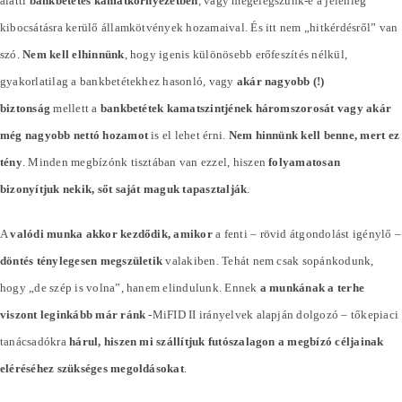
alatti
bankbetétes kamatkörnyezetben
, vagy megelégszünk-e a jelenleg
kibocsátásra kerülő államkötvények hozamaival. És itt nem „hitkérdésről” van
szó.
Nem kell elhinnünk
, hogy igenis különösebb erőfeszítés nélkül,
gyakorlatilag a bankbetétekhez hasonló, vagy
akár nagyobb (!)
biztonság
mellett a
bankbetétek kamatszintjének háromszorosát vagy akár
még nagyobb nettó hozamot
is el lehet érni.
Nem hinnünk kell benne, mert ez
tény
. Minden megbízónk tisztában van ezzel, hiszen
folyamatosan
bizonyítjuk nekik, sőt saját maguk tapasztalják
.
A
valódi munka akkor kezdődik, amikor
a fenti – rövid átgondolást igénylő –
döntés ténylegesen megszületik
valakiben. Tehát nem csak sopánkodunk,
hogy „de szép is volna”, hanem elindulunk. Ennek
a munkának a terhe
viszont leginkább már ránk
-MiFID II irányelvek alapján dolgozó – tőkepiaci
tanácsadókra
hárul, hiszen mi szállítjuk futószalagon a megbízó céljainak
eléréséhez szükséges megoldásokat
.