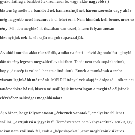
gyakorlatilag a bankbetétekhez hasonló, vagy
akár nagyobb (!)
biztonság
mellett a
bankbetétek kamatszintjének háromszorosát vagy akár
még nagyobb nettó hozamot
is el lehet érni.
Nem hinnünk kell benne, mert ez
tény
. Minden megbízónk tisztában van ezzel, hiszen
folyamatosan
bizonyítjuk nekik, sőt saját maguk tapasztalják
.
A
valódi munka akkor kezdődik, amikor
a fenti – rövid átgondolást igénylő –
döntés ténylegesen megszületik
valakiben. Tehát nem csak sopánkodunk,
hogy „de szép is volna”, hanem elindulunk. Ennek
a munkának a terhe
viszont leginkább már ránk
-MiFID II irányelvek alapján dolgozó – tőkepiaci
tanácsadókra
hárul, hiszen mi szállítjuk futószalagon a megbízó céljainak
eléréséhez szükséges megoldásokat
.
A jó hír az, hogy
folyamatosan „érkeznek vonatok”
, amelyekre fel lehet
szállni,
„osztjuk rá a jegyeket”
. Természetesen nem kényszerítünk senkit, így
sokan nem szállnak fel
, csak a „képeslapokat”, azaz
megbízóink sikeres