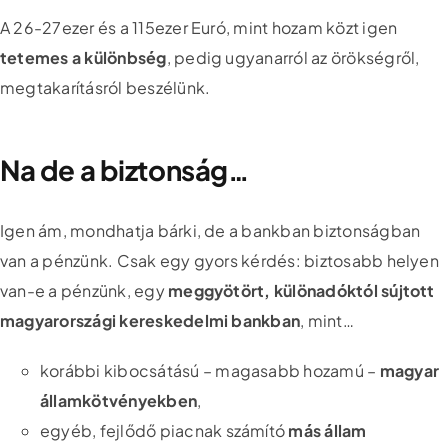
A 26-27ezer és a 115ezer Euró, mint hozam közt igen
tetemes a különbség
, pedig ugyanarról az örökségről,
megtakarításról beszélünk.
Na de a biztonság…
Igen ám, mondhatja bárki, de a bankban biztonságban
van a pénzünk. Csak egy gyors kérdés: biztosabb helyen
van-e a pénzünk, egy
meggyötört, különadóktól sújtott
magyarországi kereskedelmi bankban
, mint…
korábbi kibocsátású – magasabb hozamú –
magyar
államkötvényekben
,
egyéb, fejlődő piacnak számító
más állam