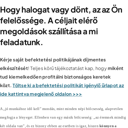
Hogy halogat vagy dönt, az az Ön
felelőssége. A céljait elérő
megoldások szállítása a mi
feladatunk.
Kérje saját befektetési politikájának díjmentes
elkészítését
! Teljes körű tájékoztatást kap, hogy
miként
tud kiemelkedően profitálni biztonságos keretek
közt.
Töltse ki a befektetési politikát igénylő űrlapot az
ide kattintva megjelenő oldalon >>>
A „jó munkához idő kell” mondás, mint minden népi bölcsesség, alapvetően
megfogja a lényeget. Ellenben van egy másik bölcsesség: „az éremnek mindig
két oldala van”, és ez bizony ebben az esetben is igaz, hiszen
könnyen a