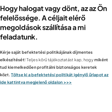
Hogy halogat vagy dönt, az az Ön
felelőssége. A céljait elérő
megoldások szállítása a mi
feladatunk.
Kérje saját befektetési politikájának díjmentes
elkészítését
! Teljes körű tájékoztatást kap, hogy
miként
tud kiemelkedően profitálni biztonságos keretek
közt.
Töltse ki a befektetési politikát igénylő űrlapot az
ide kattintva megjelenő oldalon >>>