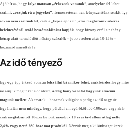
A jó hír az, hogy
folyamatosan „érkeznek vonatok”
, amelyekre fel lehet
szállni,
„osztjuk rá a jegyeket”
. Természetesen nem kényszerítünk senkit, így
sokan nem szállnak fel
, csak a „képeslapokat”, azaz
megbízóink sikeres
befektetéséről szóló beszámolóinkat kapják
, hogy bizony erről a néhány
hónap alatt termelődött néhány
százalék
– jobb esetben akár 10-15% –
hozamról maradtak le.
Az idő tényező
Egy-egy épp érkező vonatra
felszállni bármikor lehet, csak kérdés, hogy
mire
rászánjuk magunkat a döntésre,
addig hány vonatot hagyunk elmenni
magunk mellett
. A kamatok – hozamok világában pedig az idő nagy úr.
Egyáltalán
nem mindegy, hogy
például a megörökölt 50-100ezer, vagy akár
csak megtakarított 10ezer Eurónk mondjuk
10 éves távlatban átlag nettó
2,4% vagy nettó 8% hozamot produkál
. Nézzük meg a különbséget kerek