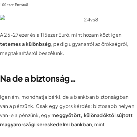
100ezer Eurónál:
A 26-27ezer és a 115ezer Euró, mint hozam közt igen
tetemes a különbség
, pedig ugyanarról az örökségről,
megtakarításról beszélünk.
Na de a biztonság…
Igen ám, mondhatja bárki, de a bankban biztonságban
van a pénzünk. Csak egy gyors kérdés: biztosabb helyen
van-e a pénzünk, egy
meggyötört, különadóktól sújtott
magyarországi kereskedelmi bankban
, mint…