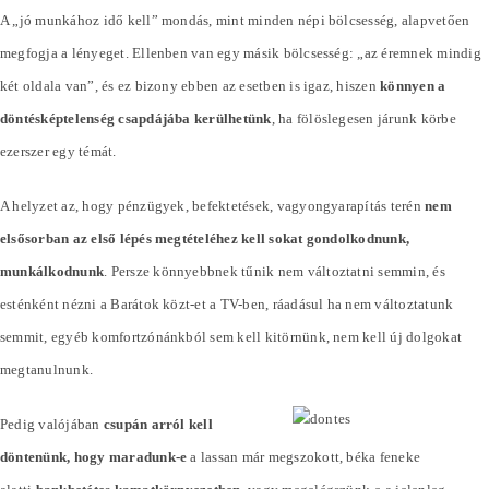
A „jó munkához idő kell” mondás, mint minden népi bölcsesség, alapvetően
megfogja a lényeget. Ellenben van egy másik bölcsesség: „az éremnek mindig
két oldala van”, és ez bizony ebben az esetben is igaz, hiszen
könnyen a
döntésképtelenség csapdájába kerülhetünk
, ha fölöslegesen járunk körbe
ezerszer egy témát.
A helyzet az, hogy pénzügyek, befektetések, vagyongyarapítás terén
nem
elsősorban az első lépés megtételéhez kell sokat gondolkodnunk,
munkálkodnunk
. Persze könnyebbnek tűnik nem változtatni semmin, és
esténként nézni a Barátok közt-et a TV-ben, ráadásul ha nem változtatunk
semmit, egyéb komfortzónánkból sem kell kitörnünk, nem kell új dolgokat
megtanulnunk.
Pedig valójában
csupán arról kell
döntenünk, hogy maradunk-e
a lassan már megszokott, béka feneke