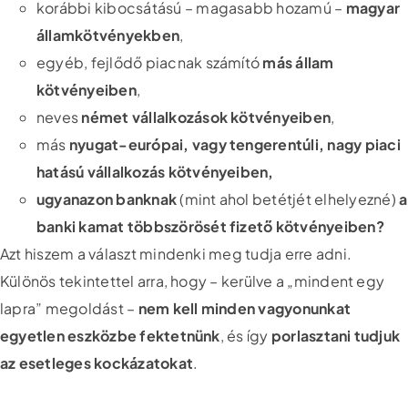
korábbi kibocsátású – magasabb hozamú –
magyar
államkötvényekben
,
egyéb, fejlődő piacnak számító
más állam
kötvényeiben
,
neves
német vállalkozások kötvényeiben
,
más
nyugat-európai, vagy tengerentúli, nagy piaci
hatású vállalkozás kötvényeiben,
ugyanazon banknak
(mint ahol betétjét elhelyezné)
a
banki kamat többszörösét fizető kötvényeiben?
Azt hiszem a választ mindenki meg tudja erre adni.
Különös tekintettel arra, hogy – kerülve a „mindent egy
lapra” megoldást –
nem kell minden vagyonunkat
egyetlen eszközbe fektetnünk
, és így
porlasztani tudjuk
az esetleges kockázatokat
.