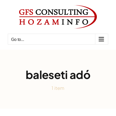
Skip
to
content
Go to...
baleseti adó
1 item