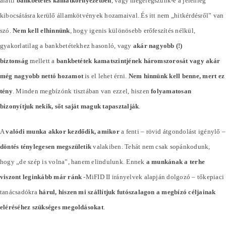
alatti
bankbetétes kamatkörnyezetben
, vagy megelégszünk-e a jelenleg
kibocsátásra kerülő államkötvények hozamaival. És itt nem „hitkérdésről” van
szó.
Nem kell elhinnünk
, hogy igenis különösebb erőfeszítés nélkül,
gyakorlatilag a bankbetétekhez hasonló, vagy
akár nagyobb (!)
biztonság
mellett a
bankbetétek kamatszintjének háromszorosát vagy akár
még nagyobb nettó hozamot
is el lehet érni.
Nem hinnünk kell benne, mert ez
tény
. Minden megbízónk tisztában van ezzel, hiszen
folyamatosan
bizonyítjuk nekik, sőt saját maguk tapasztalják
.
A
valódi munka akkor kezdődik, amikor
a fenti – rövid átgondolást igénylő –
döntés ténylegesen megszületik
valakiben. Tehát nem csak sopánkodunk,
hogy „de szép is volna”, hanem elindulunk. Ennek
a munkának a terhe
viszont leginkább már ránk
-MiFID II irányelvek alapján dolgozó – tőkepiaci
tanácsadókra
hárul, hiszen mi szállítjuk futószalagon a megbízó céljainak
eléréséhez szükséges megoldásokat
.