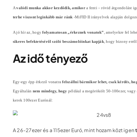
A
valódi munka akkor kezdődik, amikor
a fenti – rövid átgondolást i
terhe viszont leginkább már ránk
-MiFID II irányelvek alapján dolgoz
A jó hír az, hogy
folyamatosan „érkeznek vonatok”
, amelyekre fel lehe
sikeres befektetéséről szóló beszámolóinkat kapják
, hogy bizony errő
Az idő tényező
Egy-egy épp érkező vonatra
felszállni bármikor lehet, csak kérdés, ho
Egyáltalán
nem mindegy, hogy
például a megörökölt 50-100ezer, vagy
kerek 100ezer Eurónál:
A 26-27ezer és a 115ezer Euró, mint hozam közt igen