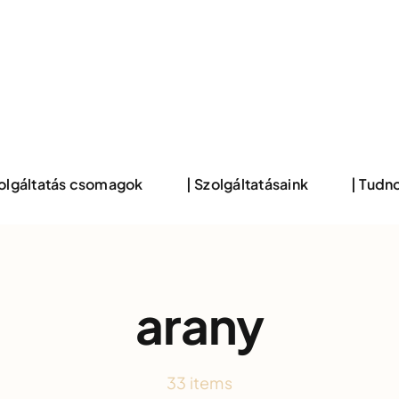
zolgáltatás csomagok
| Szolgáltatásaink
| Tudno
arany
33 items