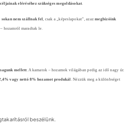
ó céljainak eléréséhez szükséges megoldásokat
.
y
sokan nem szállnak fel
, csak a „képeslapokat”, azaz
megbízóink
 – hozamról maradtak le.
magunk mellett
. A kamatok – hozamok világában pedig az idő nagy úr.
ó 2,4% vagy nettó 8% hozamot produkál
. Nézzük meg a különbséget
gtakarításról beszélünk.