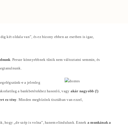
g két oldala van”, és ez bizony ebben az esetben is igaz,
odnunk
. Persze könnyebbnek tűnik nem változtatni semmin, és
megtanulnunk.
megelégszünk-e a jelenleg
yakorlatilag a bankbetétekhez hasonló, vagy
akár nagyobb (!)
rt ez tény
. Minden megbízónk tisztában van ezzel,
k, hogy „de szép is volna”, hanem elindulunk. Ennek
a munkának a