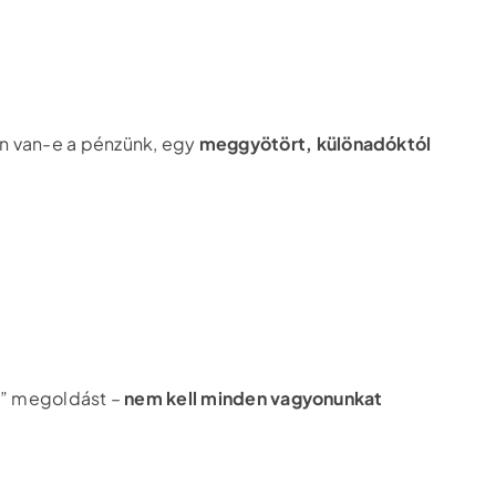
en van-e a pénzünk, egy
meggyötört, különadóktól
ra” megoldást –
nem kell minden vagyonunkat