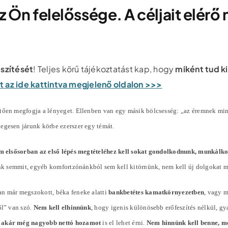
 Ön felelőssége. A céljait elérő
észítését
! Teljes körű tájékoztatást kap, hogy
miként tud k
pot az ide kattintva megjelenő oldalon >>>
ően megfogja a lényeget. Ellenben van egy másik bölcsesség: „az éremnek mindi
slegesen járunk körbe ezerszer egy témát.
m elsősorban az első lépés megtételéhez kell sokat gondolkodnunk, munkálk
tunk semmit, egyéb komfortzónánkból sem kell kitörnünk, nem kell új dolgokat 
an már megszokott, béka feneke alatti
bankbetétes kamatkörnyezetben
, vagy 
ől” van szó.
Nem kell elhinnünk
, hogy igenis különösebb erőfeszítés nélkül, g
 akár még nagyobb nettó hozamot
is el lehet érni.
Nem hinnünk kell benne, me