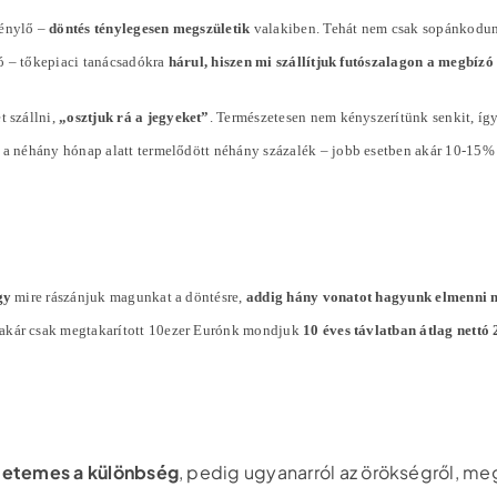
génylő –
döntés ténylegesen megszületik
valakiben. Tehát nem csak sopánkodun
ó – tőkepiaci tanácsadókra
hárul, hiszen mi szállítjuk futószalagon a megbíz
t szállni,
„osztjuk rá a jegyeket”
. Természetesen nem kényszerítünk senkit, íg
l a néhány hónap alatt termelődött néhány
százalék
– jobb esetben akár 10-15%
gy
mire rászánjuk magunkat a döntésre,
addig hány vonatot hagyunk elmenni 
 akár csak megtakarított 10ezer Eurónk mondjuk
10 éves távlatban átlag nett
tetemes a különbség
, pedig ugyanarról az örökségről, me