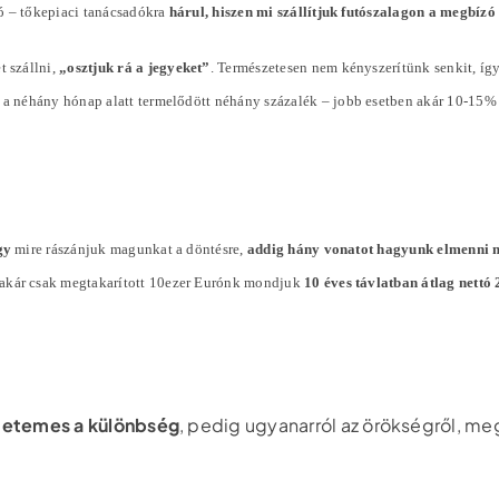
ó – tőkepiaci tanácsadókra
hárul, hiszen mi szállítjuk futószalagon a megbíz
t szállni,
„osztjuk rá a jegyeket”
. Természetesen nem kényszerítünk senkit, íg
l a néhány hónap alatt termelődött néhány
százalék
– jobb esetben akár 10-15%
gy
mire rászánjuk magunkat a döntésre,
addig hány vonatot hagyunk elmenni 
 akár csak megtakarított 10ezer Eurónk mondjuk
10 éves távlatban átlag nett
tetemes a különbség
, pedig ugyanarról az örökségről, me