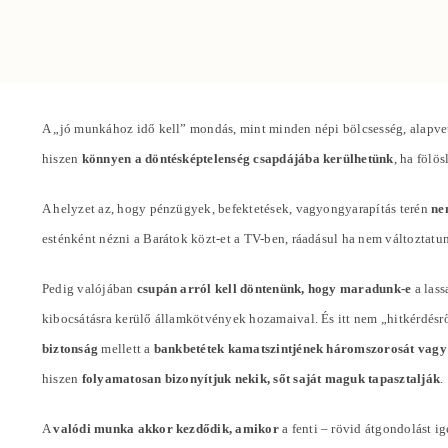
A „jó munkához idő kell” mondás, mint minden népi bölcsesség, alapvet
hiszen
könnyen a döntésképtelenség csapdájába kerülhetünk
, ha fölö
A helyzet az, hogy pénzügyek, befektetések, vagyongyarapítás terén
ne
esténként nézni a Barátok közt-et a TV-ben, ráadásul ha nem változta
Pedig valójában
csupán arról kell döntenünk, hogy maradunk-e
a lass
kibocsátásra kerülő államkötvények hozamaival. És itt nem „hitkérdésr
biztonság
mellett a
bankbetétek kamatszintjének háromszorosát vagy
hiszen
folyamatosan bizonyítjuk nekik, sőt saját maguk tapasztalják
.
A
valódi munka akkor kezdődik, amikor
a fenti – rövid átgondolást i