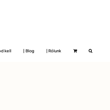
d kell
| Blog
| Rólunk