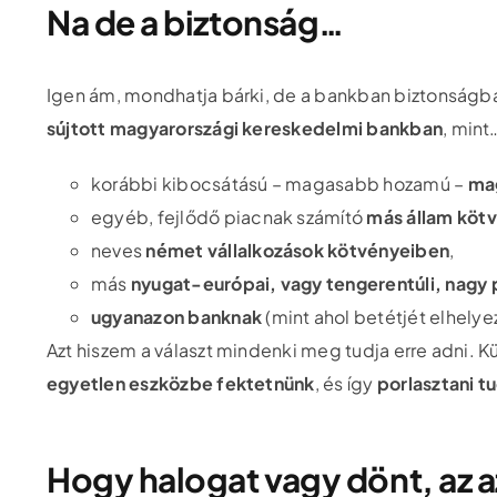
Na de a biztonság…
Igen ám, mondhatja bárki, de a bankban biztonságb
sújtott magyarországi kereskedelmi bankban
, mint
korábbi kibocsátású – magasabb hozamú –
ma
egyéb, fejlődő piacnak számító
más állam köt
neves
német vállalkozások kötvényeiben
,
más
nyugat-európai, vagy tengerentúli, nagy p
ugyanazon banknak
(mint ahol betétjét elhely
Azt hiszem a választ mindenki meg tudja erre adni. K
egyetlen eszközbe fektetnünk
, és így
porlasztani t
Hogy halogat vagy dönt, az az