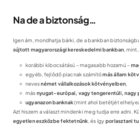
Na de a biztonság…
Igen ám, mondhatja bárki, de a bankban biztonságb
sújtott magyarországi kereskedelmi bankban
, mint
korábbi kibocsátású – magasabb hozamú –
ma
egyéb, fejlődő piacnak számító
más állam köt
neves
német vállalkozások kötvényeiben
,
más
nyugat-európai, vagy tengerentúli, nagy p
ugyanazon banknak
(mint ahol betétjét elhely
Azt hiszem a választ mindenki meg tudja erre adni. K
egyetlen eszközbe fektetnünk
, és így
porlasztani t