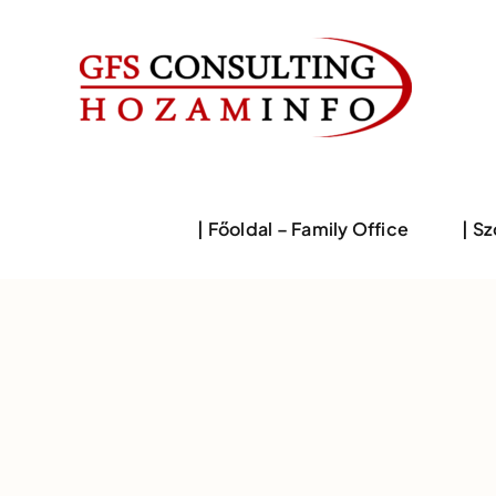
Skip
to
content
| Főoldal – Family Office
| S