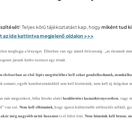
észítését
! Teljes körű tájékoztatást kap, hogy
miként tud k
pot az ide kattintva megjelenő oldalon >>>
ően megfogja a lényeget. Ellenben van egy másik bölcsesség: „az éremnek mindi
slegesen járunk körbe ezerszer egy témát.
m elsősorban az első lépés megtételéhez kell sokat gondolkodnunk, munkálk
tunk semmit, egyéb komfortzónánkból sem kell kitörnünk, nem kell új dolgokat 
an már megszokott, béka feneke alatti
bankbetétes kamatkörnyezetben
, vagy 
ől” van szó.
Nem kell elhinnünk
, hogy igenis különösebb erőfeszítés nélkül, g
 akár még nagyobb nettó hozamot
is el lehet érni.
Nem hinnünk kell benne, me