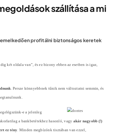
 megoldások szállítása a mi
iemelkedően profitálni biztonságos keretek
g két oldala van”, és ez bizony ebben az esetben is igaz,
odnunk
. Persze könnyebbnek tűnik nem változtatni semmin, és
megtanulnunk.
megelégszünk-e a jelenleg
yakorlatilag a bankbetétekhez hasonló, vagy
akár nagyobb (!)
rt ez tény
. Minden megbízónk tisztában van ezzel,