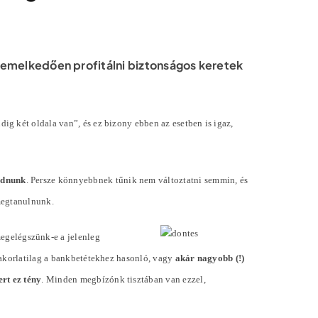
iemelkedően profitálni biztonságos keretek
g két oldala van”, és ez bizony ebben az esetben is igaz,
odnunk
. Persze könnyebbnek tűnik nem változtatni semmin, és
megtanulnunk.
megelégszünk-e a jelenleg
yakorlatilag a bankbetétekhez hasonló, vagy
akár nagyobb (!)
rt ez tény
. Minden megbízónk tisztában van ezzel,