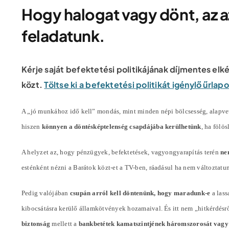
Hogy halogat vagy dönt, az az
feladatunk.
Kérje saját befektetési politikájának díjmentes elk
közt.
Töltse ki a befektetési politikát igénylő űrla
A „jó munkához idő kell” mondás, mint minden népi bölcsesség, alapvet
hiszen
könnyen a döntésképtelenség csapdájába kerülhetünk
, ha fölö
A helyzet az, hogy pénzügyek, befektetések, vagyongyarapítás terén
ne
esténként nézni a Barátok közt-et a TV-ben, ráadásul ha nem változta
Pedig valójában
csupán arról kell döntenünk, hogy maradunk-e
a lass
kibocsátásra kerülő államkötvények hozamaival. És itt nem „hitkérdésr
biztonság
mellett a
bankbetétek kamatszintjének háromszorosát vagy