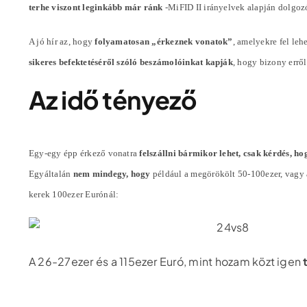
terhe viszont leginkább már ránk
-MiFID II irányelvek alapján dolgoz
A jó hír az, hogy
folyamatosan „érkeznek vonatok”
, amelyekre fel lehe
sikeres befektetéséről szóló beszámolóinkat kapják
, hogy bizony errő
Az idő tényező
Egy-egy épp érkező vonatra
felszállni bármikor lehet, csak kérdés, ho
Egyáltalán
nem mindegy, hogy
például a megörökölt 50-100ezer, vagy
kerek 100ezer Eurónál:
A 26-27ezer és a 115ezer Euró, mint hozam közt igen