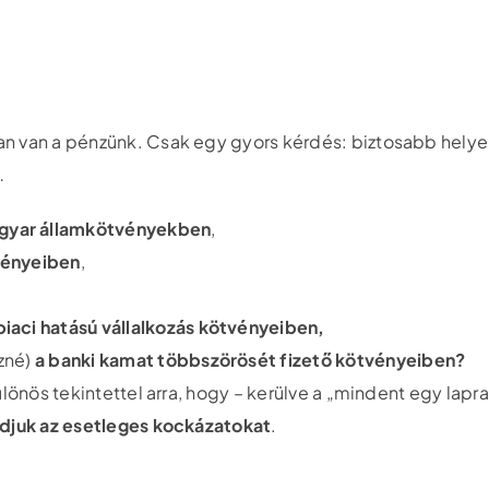
an van a pénzünk. Csak egy gyors kérdés: biztosabb hely
…
gyar államkötvényekben
,
vényeiben
,
iaci hatású vállalkozás kötvényeiben,
ezné)
a banki kamat többszörösét fizető kötvényeiben?
ülönös tekintettel arra, hogy – kerülve a „mindent egy lap
udjuk az esetleges kockázatokat
.