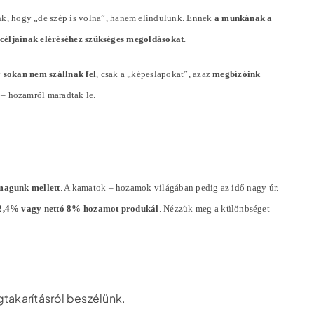
k, hogy „de szép is volna”, hanem elindulunk. Ennek
a munkának a
ó céljainak eléréséhez szükséges megoldásokat
.
y
sokan nem szállnak fel
, csak a „képeslapokat”, azaz
megbízóink
 – hozamról maradtak le.
magunk mellett
. A kamatok – hozamok világában pedig az idő nagy úr.
ó 2,4% vagy nettó 8% hozamot produkál
. Nézzük meg a különbséget
gtakarításról beszélünk.