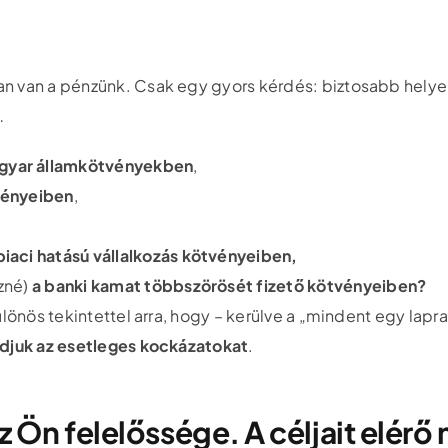
an van a pénzünk. Csak egy gyors kérdés: biztosabb hely
…
gyar államkötvényekben
,
vényeiben
,
iaci hatású vállalkozás kötvényeiben,
ezné)
a banki kamat többszörösét fizető kötvényeiben?
ülönös tekintettel arra, hogy – kerülve a „mindent egy lap
udjuk az esetleges kockázatokat
.
 Ön felelőssége. A céljait elérő