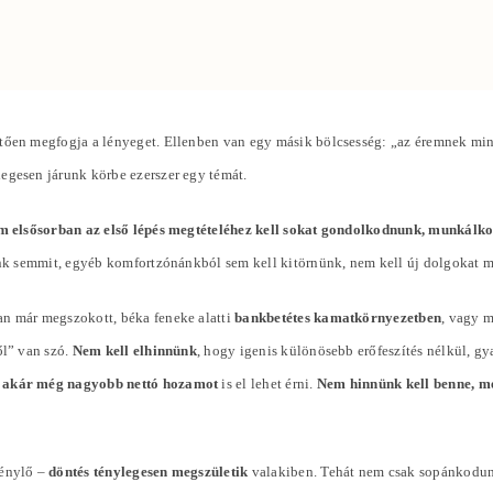
ően megfogja a lényeget. Ellenben van egy másik bölcsesség: „az éremnek mindi
slegesen járunk körbe ezerszer egy témát.
m elsősorban az első lépés megtételéhez kell sokat gondolkodnunk, munkálk
tunk semmit, egyéb komfortzónánkból sem kell kitörnünk, nem kell új dolgokat 
an már megszokott, béka feneke alatti
bankbetétes kamatkörnyezetben
, vagy 
ől” van szó.
Nem kell elhinnünk
, hogy igenis különösebb erőfeszítés nélkül, g
 akár még nagyobb nettó hozamot
is el lehet érni.
Nem hinnünk kell benne, me
génylő –
döntés ténylegesen megszületik
valakiben. Tehát nem csak sopánkodun