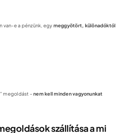
en van-e a pénzünk, egy
meggyötört, különadóktól
ra” megoldást –
nem kell minden vagyonunkat
 megoldások szállítása a mi