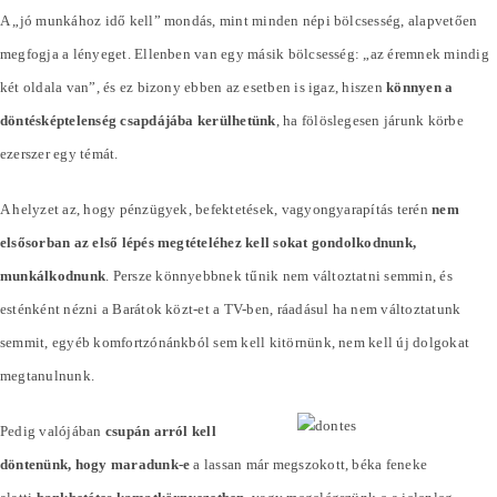
A „jó munkához idő kell” mondás, mint minden népi bölcsesség, alapvetően
megfogja a lényeget. Ellenben van egy másik bölcsesség: „az éremnek mindig
két oldala van”, és ez bizony ebben az esetben is igaz, hiszen
könnyen a
döntésképtelenség csapdájába kerülhetünk
, ha fölöslegesen járunk körbe
ezerszer egy témát.
A helyzet az, hogy pénzügyek, befektetések, vagyongyarapítás terén
nem
elsősorban az első lépés megtételéhez kell sokat gondolkodnunk,
munkálkodnunk
. Persze könnyebbnek tűnik nem változtatni semmin, és
esténként nézni a Barátok közt-et a TV-ben, ráadásul ha nem változtatunk
semmit, egyéb komfortzónánkból sem kell kitörnünk, nem kell új dolgokat
megtanulnunk.
Pedig valójában
csupán arról kell
döntenünk, hogy maradunk-e
a lassan már megszokott, béka feneke