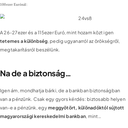
100ezer Eurónál:
A 26-27ezer és a 115ezer Euró, mint hozam közt igen
tetemes a különbség
, pedig ugyanarról az örökségről,
megtakarításról beszélünk.
Na de a biztonság…
Igen ám, mondhatja bárki, de a bankban biztonságban
van a pénzünk. Csak egy gyors kérdés: biztosabb helyen
van-e a pénzünk, egy
meggyötört, különadóktól sújtott
magyarországi kereskedelmi bankban
, mint…