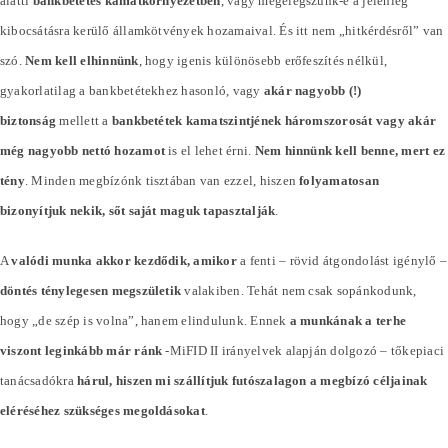
alatti
bankbetétes kamatkörnyezetben
, vagy megelégszünk-e a jelenleg
kibocsátásra kerülő államkötvények hozamaival. És itt nem „hitkérdésről” van
szó.
Nem kell elhinnünk
, hogy igenis különösebb erőfeszítés nélkül,
gyakorlatilag a bankbetétekhez hasonló, vagy
akár nagyobb (!)
biztonság
mellett a
bankbetétek kamatszintjének háromszorosát vagy akár
még nagyobb nettó hozamot
is el lehet érni.
Nem hinnünk kell benne, mert ez
tény
. Minden megbízónk tisztában van ezzel, hiszen
folyamatosan
bizonyítjuk nekik, sőt saját maguk tapasztalják
.
A
valódi munka akkor kezdődik, amikor
a fenti – rövid átgondolást igénylő –
döntés ténylegesen megszületik
valakiben. Tehát nem csak sopánkodunk,
hogy „de szép is volna”, hanem elindulunk. Ennek
a munkának a terhe
viszont leginkább már ránk
-MiFID II irányelvek alapján dolgozó – tőkepiaci
tanácsadókra
hárul, hiszen mi szállítjuk futószalagon a megbízó céljainak
eléréséhez szükséges megoldásokat
.