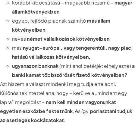
korábbi kibocsátású – magasabb hozamú –
magyar
államkötvényekben
,
egyéb, fejlődő piacnak számító
más állam
kötvényeiben
,
neves
német vállalkozások kötvényeiben
,
más
nyugat-európai, vagy tengerentúli, nagy piaci
hatású vállalkozás kötvényeiben,
ugyanazon banknak
(mint ahol betétjét elhelyezné)
a
banki kamat többszörösét fizető kötvényeiben?
Azt hiszem a választ mindenki meg tudja erre adni.
Különös tekintettel arra, hogy – kerülve a „mindent egy
lapra” megoldást –
nem kell minden vagyonunkat
egyetlen eszközbe fektetnünk
, és így
porlasztani tudjuk
az esetleges kockázatokat
.