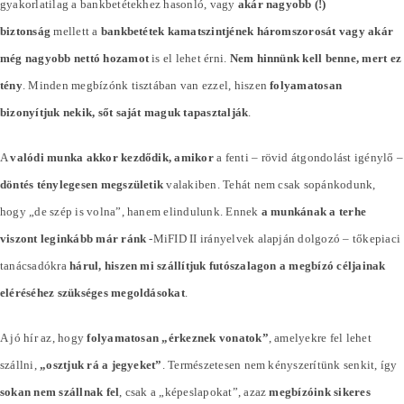
gyakorlatilag a bankbetétekhez hasonló, vagy
akár nagyobb (!)
biztonság
mellett a
bankbetétek kamatszintjének háromszorosát vagy akár
még nagyobb nettó hozamot
is el lehet érni.
Nem hinnünk kell benne, mert ez
tény
. Minden megbízónk tisztában van ezzel, hiszen
folyamatosan
bizonyítjuk nekik, sőt saját maguk tapasztalják
.
A
valódi munka akkor kezdődik, amikor
a fenti – rövid átgondolást igénylő –
döntés ténylegesen megszületik
valakiben. Tehát nem csak sopánkodunk,
hogy „de szép is volna”, hanem elindulunk. Ennek
a munkának a terhe
viszont leginkább már ránk
-MiFID II irányelvek alapján dolgozó – tőkepiaci
tanácsadókra
hárul, hiszen mi szállítjuk futószalagon a megbízó céljainak
eléréséhez szükséges megoldásokat
.
A jó hír az, hogy
folyamatosan „érkeznek vonatok”
, amelyekre fel lehet
szállni,
„osztjuk rá a jegyeket”
. Természetesen nem kényszerítünk senkit, így
sokan nem szállnak fel
, csak a „képeslapokat”, azaz
megbízóink sikeres