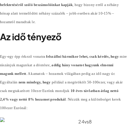
befektetéséről szóló beszámolóinkat kapják
, hogy bizony erről a néhány
hónap alatt termelődött néhány
százalék
– jobb esetben akár 10-15% –
hozamról maradtak le.
Az idő tényező
Egy-egy épp érkező vonatra
felszállni bármikor lehet, csak kérdés, hogy
mire
rászánjuk magunkat a döntésre,
addig hány vonatot hagyunk elmenni
magunk mellett
. A kamatok – hozamok világában pedig az idő nagy úr.
Egyáltalán
nem mindegy, hogy
például a megörökölt 50-100ezer, vagy akár
csak megtakarított 10ezer Eurónk mondjuk
10 éves távlatban átlag nettó
2,4% vagy nettó 8% hozamot produkál
. Nézzük meg a különbséget kerek
100ezer Eurónál: