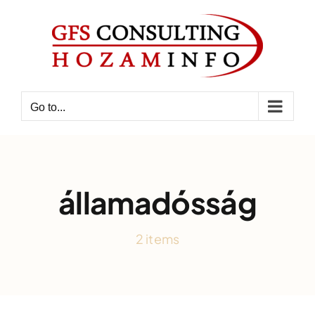
Skip
to
content
Go to...
államadósság
2 items