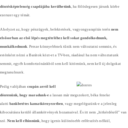
döntésképtelenség csapdájába kerülhetünk
, ha fölöslegesen járunk körbe
ezerszer egy témát.
A helyzet az, hogy pénzügyek, befektetések, vagyongyarapítás terén
nem
elsősorban az első lépés megtételéhez kell sokat gondolkodnunk,
munkálkodnunk
. Persze könnyebbnek tűnik nem változtatni semmin, és
esténként nézni a Barátok közt-et a TV-ben, ráadásul ha nem változtatunk
semmit, egyéb komfortzónánkból sem kell kitörnünk, nem kell új dolgokat
megtanulnunk.
Pedig valójában
csupán arról kell
döntenünk, hogy maradunk-e
a lassan már megszokott, béka feneke
alatti
bankbetétes kamatkörnyezetben
, vagy megelégszünk-e a jelenleg
kibocsátásra kerülő államkötvények hozamaival. És itt nem „hitkérdésről” van
szó.
Nem kell elhinnünk
, hogy igenis különösebb erőfeszítés nélkül,