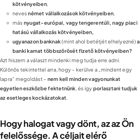
kötvényeiben
,
neves
német vállalkozások kötvényeiben
,
más
nyugat-európai, vagy tengerentúli, nagy piaci
hatású vállalkozás kötvényeiben,
ugyanazon banknak
(mint ahol betétjét elhelyezné)
a
banki kamat többszörösét fizető kötvényeiben?
Azt hiszem a választ mindenki meg tudja erre adni.
Különös tekintettel arra, hogy – kerülve a „mindent egy
lapra” megoldást –
nem kell minden vagyonunkat
egyetlen eszközbe fektetnünk
, és így
porlasztani tudjuk
az esetleges kockázatokat
.
Hogy halogat vagy dönt, az az Ön
felelőssége. A céljait elérő