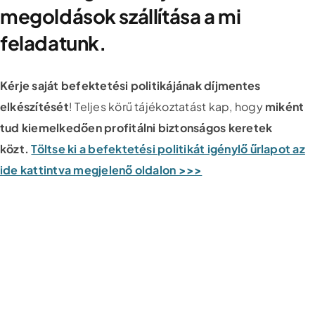
megoldások szállítása a mi
feladatunk.
Kérje saját befektetési politikájának díjmentes
elkészítését
! Teljes körű tájékoztatást kap, hogy
miként
tud kiemelkedően profitálni biztonságos keretek
közt.
Töltse ki a befektetési politikát igénylő űrlapot az
ide kattintva megjelenő oldalon >>>