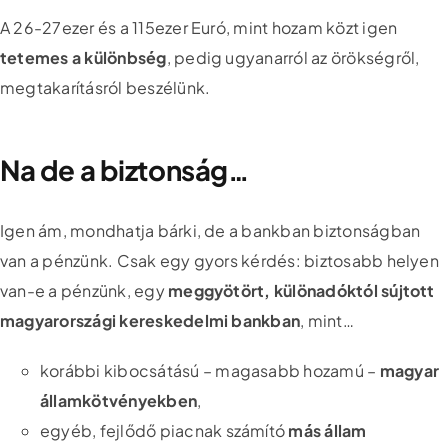
A 26-27ezer és a 115ezer Euró, mint hozam közt igen
tetemes a különbség
, pedig ugyanarról az örökségről,
megtakarításról beszélünk.
Na de a biztonság…
Igen ám, mondhatja bárki, de a bankban biztonságban
van a pénzünk. Csak egy gyors kérdés: biztosabb helyen
van-e a pénzünk, egy
meggyötört, különadóktól sújtott
magyarországi kereskedelmi bankban
, mint…
korábbi kibocsátású – magasabb hozamú –
magyar
államkötvényekben
,
egyéb, fejlődő piacnak számító
más állam