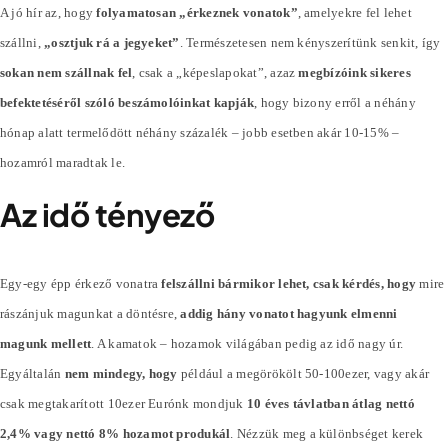
A jó hír az, hogy
folyamatosan „érkeznek vonatok”
, amelyekre fel lehet
szállni,
„osztjuk rá a jegyeket”
. Természetesen nem kényszerítünk senkit, így
sokan nem szállnak fel
, csak a „képeslapokat”, azaz
megbízóink sikeres
befektetéséről szóló beszámolóinkat kapják
, hogy bizony erről a néhány
hónap alatt termelődött néhány
százalék
– jobb esetben akár 10-15% –
hozamról maradtak le.
Az idő tényező
Egy-egy épp érkező vonatra
felszállni bármikor lehet, csak kérdés, hogy
mire
rászánjuk magunkat a döntésre,
addig hány vonatot hagyunk elmenni
magunk mellett
. A kamatok – hozamok világában pedig az idő nagy úr.
Egyáltalán
nem mindegy, hogy
például a megörökölt 50-100ezer, vagy akár
csak megtakarított 10ezer Eurónk mondjuk
10 éves távlatban átlag nettó
2,4% vagy nettó 8% hozamot produkál
. Nézzük meg a különbséget kerek