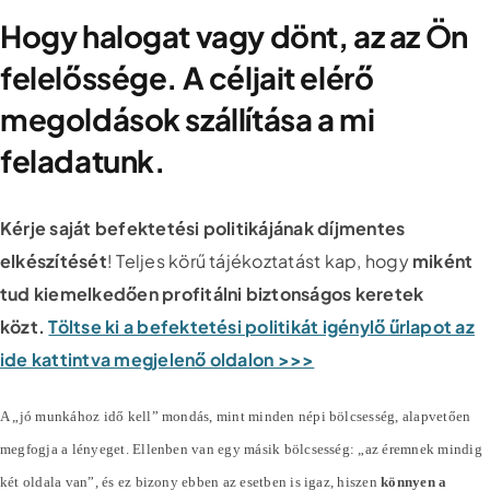
Hogy halogat vagy dönt, az az Ön
felelőssége. A céljait elérő
megoldások szállítása a mi
feladatunk.
Kérje saját befektetési politikájának díjmentes
elkészítését
! Teljes körű tájékoztatást kap, hogy
miként
tud kiemelkedően profitálni biztonságos keretek
közt.
Töltse ki a befektetési politikát igénylő űrlapot az
ide kattintva megjelenő oldalon >>>
A „jó munkához idő kell” mondás, mint minden népi bölcsesség, alapvetően
megfogja a lényeget. Ellenben van egy másik bölcsesség: „az éremnek mindig
két oldala van”, és ez bizony ebben az esetben is igaz, hiszen
könnyen a