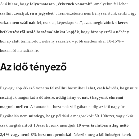
A jó hír az, hogy
folyamatosan „érkeznek vonatok”
, amelyekre fel lehet
szállni,
„osztjuk rá a jegyeket”
. Természetesen nem kényszerítünk senkit, így
sokan nem szállnak fel
, csak a „képeslapokat”, azaz
megbízóink sikeres
befektetéséről szóló beszámolóinkat kapják
, hogy bizony erről a néhány
hónap alatt termelődött néhány
százalék
– jobb esetben akár 10-15% –
hozamról maradtak le.
Az idő tényező
Egy-egy épp érkező vonatra
felszállni bármikor lehet, csak kérdés, hogy
mire
rászánjuk magunkat a döntésre,
addig hány vonatot hagyunk elmenni
magunk mellett
. A kamatok – hozamok világában pedig az idő nagy úr.
Egyáltalán
nem mindegy, hogy
például a megörökölt 50-100ezer, vagy akár
csak megtakarított 10ezer Eurónk mondjuk
10 éves távlatban átlag nettó
2,4% vagy nettó 8% hozamot produkál
. Nézzük meg a különbséget kerek