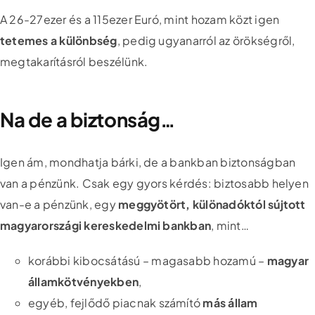
A 26-27ezer és a 115ezer Euró, mint hozam közt igen
tetemes a különbség
, pedig ugyanarról az örökségről,
megtakarításról beszélünk.
Na de a biztonság…
Igen ám, mondhatja bárki, de a bankban biztonságban
van a pénzünk. Csak egy gyors kérdés: biztosabb helyen
van-e a pénzünk, egy
meggyötört, különadóktól sújtott
magyarországi kereskedelmi bankban
, mint…
korábbi kibocsátású – magasabb hozamú –
magyar
államkötvényekben
,
egyéb, fejlődő piacnak számító
más állam