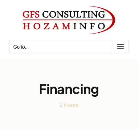
Skip
to
content
Go to...
Financing
2 items