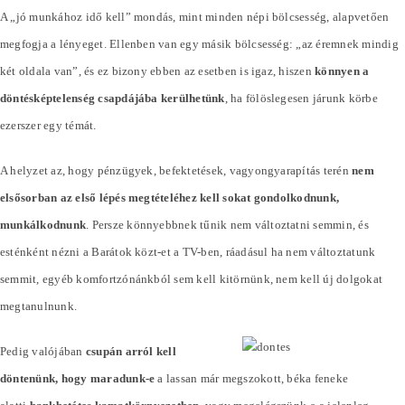
A „jó munkához idő kell” mondás, mint minden népi bölcsesség, alapvetően
megfogja a lényeget. Ellenben van egy másik bölcsesség: „az éremnek mindig
két oldala van”, és ez bizony ebben az esetben is igaz, hiszen
könnyen a
döntésképtelenség csapdájába kerülhetünk
, ha fölöslegesen járunk körbe
ezerszer egy témát.
A helyzet az, hogy pénzügyek, befektetések, vagyongyarapítás terén
nem
elsősorban az első lépés megtételéhez kell sokat gondolkodnunk,
munkálkodnunk
. Persze könnyebbnek tűnik nem változtatni semmin, és
esténként nézni a Barátok közt-et a TV-ben, ráadásul ha nem változtatunk
semmit, egyéb komfortzónánkból sem kell kitörnünk, nem kell új dolgokat
megtanulnunk.
Pedig valójában
csupán arról kell
döntenünk, hogy maradunk-e
a lassan már megszokott, béka feneke