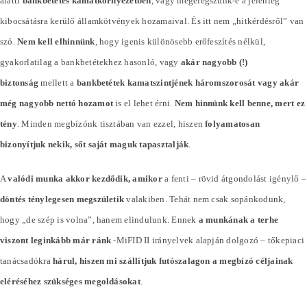
alatti
bankbetétes kamatkörnyezetben
, vagy megelégszünk-e a jelenleg
kibocsátásra kerülő államkötvények hozamaival. És itt nem „hitkérdésről” van
szó.
Nem kell elhinnünk
, hogy igenis különösebb erőfeszítés nélkül,
gyakorlatilag a bankbetétekhez hasonló, vagy
akár nagyobb (!)
biztonság
mellett a
bankbetétek kamatszintjének háromszorosát vagy akár
még nagyobb nettó hozamot
is el lehet érni.
Nem hinnünk kell benne, mert ez
tény
. Minden megbízónk tisztában van ezzel, hiszen
folyamatosan
bizonyítjuk nekik, sőt saját maguk tapasztalják
.
A
valódi munka akkor kezdődik, amikor
a fenti – rövid átgondolást igénylő –
döntés ténylegesen megszületik
valakiben. Tehát nem csak sopánkodunk,
hogy „de szép is volna”, hanem elindulunk. Ennek
a munkának a terhe
viszont leginkább már ránk
-MiFID II irányelvek alapján dolgozó – tőkepiaci
tanácsadókra
hárul, hiszen mi szállítjuk futószalagon a megbízó céljainak
eléréséhez szükséges megoldásokat
.