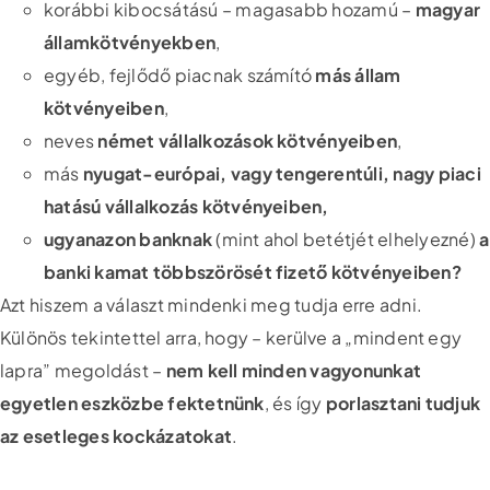
korábbi kibocsátású – magasabb hozamú –
magyar
államkötvényekben
,
egyéb, fejlődő piacnak számító
más állam
kötvényeiben
,
neves
német vállalkozások kötvényeiben
,
más
nyugat-európai, vagy tengerentúli, nagy piaci
hatású vállalkozás kötvényeiben,
ugyanazon banknak
(mint ahol betétjét elhelyezné)
a
banki kamat többszörösét fizető kötvényeiben?
Azt hiszem a választ mindenki meg tudja erre adni.
Különös tekintettel arra, hogy – kerülve a „mindent egy
lapra” megoldást –
nem kell minden vagyonunkat
egyetlen eszközbe fektetnünk
, és így
porlasztani tudjuk
az esetleges kockázatokat
.