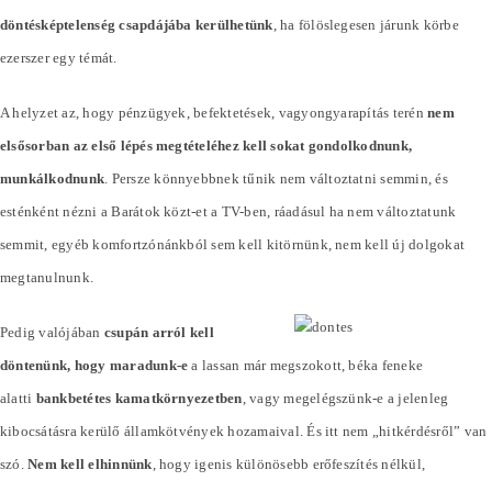
döntésképtelenség csapdájába kerülhetünk
, ha fölöslegesen járunk körbe
ezerszer egy témát.
A helyzet az, hogy pénzügyek, befektetések, vagyongyarapítás terén
nem
elsősorban az első lépés megtételéhez kell sokat gondolkodnunk,
munkálkodnunk
. Persze könnyebbnek tűnik nem változtatni semmin, és
esténként nézni a Barátok közt-et a TV-ben, ráadásul ha nem változtatunk
semmit, egyéb komfortzónánkból sem kell kitörnünk, nem kell új dolgokat
megtanulnunk.
Pedig valójában
csupán arról kell
döntenünk, hogy maradunk-e
a lassan már megszokott, béka feneke
alatti
bankbetétes kamatkörnyezetben
, vagy megelégszünk-e a jelenleg
kibocsátásra kerülő államkötvények hozamaival. És itt nem „hitkérdésről” van
szó.
Nem kell elhinnünk
, hogy igenis különösebb erőfeszítés nélkül,