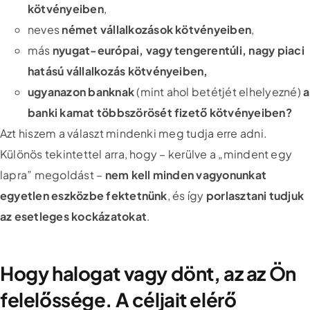
kötvényeiben
,
neves
német vállalkozások kötvényeiben
,
más
nyugat-európai, vagy tengerentúli, nagy piaci
hatású vállalkozás kötvényeiben,
ugyanazon banknak
(mint ahol betétjét elhelyezné)
a
banki kamat többszörösét fizető kötvényeiben?
Azt hiszem a választ mindenki meg tudja erre adni.
Különös tekintettel arra, hogy – kerülve a „mindent egy
lapra” megoldást –
nem kell minden vagyonunkat
egyetlen eszközbe fektetnünk
, és így
porlasztani tudjuk
az esetleges kockázatokat
.
Hogy halogat vagy dönt, az az Ön
felelőssége. A céljait elérő