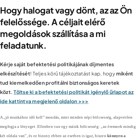
Hogy halogat vagy dönt, az az Ön
felelőssége. A céljait elérő
megoldások szállítása a mi
feladatunk.
Kérje saját befektetési politikájának díjmentes
elkészítését
! Teljes körű tájékoztatást kap, hogy
miként
tud kiemelkedően profitálni biztonságos keretek
közt.
Töltse ki a befektetési politikát igénylő űrlapot az
ide kattintva megjelenő oldalon >>>
A „jó munkához idő kell” mondás, mint minden népi bölcsesség, alapvetően
megfogja a lényeget. Ellenben van egy másik bölcsesség: „az éremnek mindig
két oldala van”, és ez bizony ebben az esetben is igaz, hiszen
könnyen a