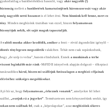
gyakorlatilag a bankbetétekhez hasonló, vagy
akár nagyobb (!)
biztonság
mellett a
bankbetétek kamatszintjének háromszorosát vagy akár
még nagyobb nettó hozamot
is el lehet érni.
Nem hinnünk kell benne, mert ez
tény
. Minden megbízónk tisztában van ezzel, hiszen
folyamatosan
bizonyítjuk nekik, sőt saját maguk tapasztalják
.
A
valódi munka akkor kezdődik, amikor
a fenti – rövid átgondolást igénylő –
döntés ténylegesen megszületik
valakiben. Tehát nem csak sopánkodunk,
hogy „de szép is volna”, hanem elindulunk. Ennek
a munkának a terhe
viszont leginkább már ránk
-MiFID II irányelvek alapján dolgozó – tőkepiaci
tanácsadókra
hárul, hiszen mi szállítjuk futószalagon a megbízó céljainak
eléréséhez szükséges megoldásokat
.
A jó hír az, hogy
folyamatosan „érkeznek vonatok”
, amelyekre fel lehet
szállni,
„osztjuk rá a jegyeket”
. Természetesen nem kényszerítünk senkit, így
sokan nem szállnak fel
, csak a „képeslapokat”, azaz
megbízóink sikeres