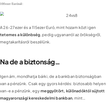
100ezer Eurónál:
A 26-27ezer és a 115ezer Euró, mint hozam közt igen
tetemes a különbség
, pedig ugyanarról az örökségről,
megtakarításról beszélünk.
Na de a biztonság…
Igen ám, mondhatja bárki, de a bankban biztonságban
van a pénzünk. Csak egy gyors kérdés: biztosabb helyen
van-e a pénzünk, egy
meggyötört, különadóktól sújtott
magyarországi kereskedelmi bankban
, mint…