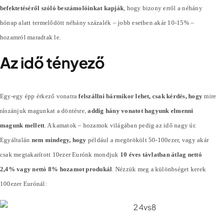
befektetéséről szóló beszámolóinkat kapják
, hogy bizony erről a néhány
hónap alatt termelődött néhány
százalék
– jobb esetben akár 10-15% –
hozamról maradtak le.
Az idő tényező
Egy-egy épp érkező vonatra
felszállni bármikor lehet, csak kérdés, hogy
mire
rászánjuk magunkat a döntésre,
addig hány vonatot hagyunk elmenni
magunk mellett
. A kamatok – hozamok világában pedig az idő nagy úr.
Egyáltalán
nem mindegy, hogy
például a megörökölt 50-100ezer, vagy akár
csak megtakarított 10ezer Eurónk mondjuk
10 éves távlatban átlag nettó
2,4% vagy nettó 8% hozamot produkál
. Nézzük meg a különbséget kerek
100ezer Eurónál: