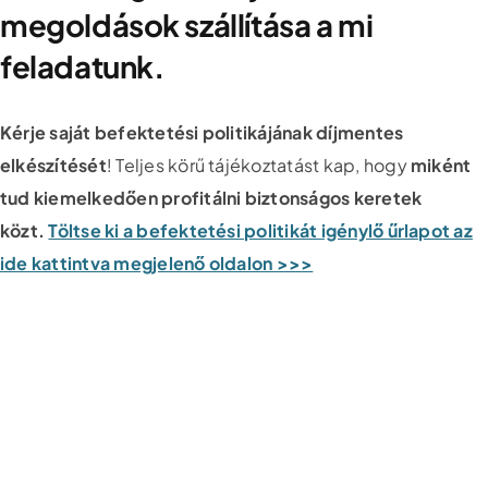
megoldások szállítása a mi
feladatunk.
Kérje saját befektetési politikájának díjmentes
elkészítését
! Teljes körű tájékoztatást kap, hogy
miként
tud kiemelkedően profitálni biztonságos keretek
közt.
Töltse ki a befektetési politikát igénylő űrlapot az
ide kattintva megjelenő oldalon >>>