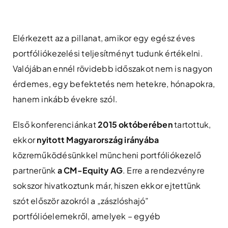
Skip
to
content
Elérkezett az a pillanat, amikor egy egész éves
portfóliókezelési teljesítményt tudunk értékelni.
Valójában ennél rövidebb időszakot nem is nagyon
érdemes, egy befektetés nem hetekre, hónapokra,
hanem inkább évekre szól.
Első konferenciánkat
2015 októberében
tartottuk,
ekkor
nyitott Magyarország irányába
közreműködésünkkel müncheni portfóliókezelő
partnerünk
a CM-Equity AG
. Erre a rendezvényre
sokszor hivatkoztunk már, hiszen ekkor ejtettünk
szót először azokról a „zászlóshajó”
portfólióelemekről, amelyek – egyéb