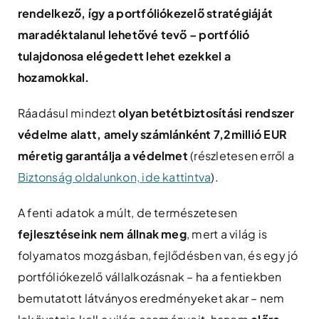
rendelkező, így a portfóliókezelő stratégiáját
maradéktalanul lehetővé tevő – portfólió
tulajdonosa elégedett lehet ezekkel a
hozamokkal.
Ráadásul mindezt
olyan betétbiztosítási rendszer
védelme alatt, amely számlánként 7,2millió EUR
méretig garantálja a védelmet
(részletesen erről a
Biztonság oldalunkon, ide kattintva
).
A fenti adatok a múlt, de természetesen
fejlesztéseink nem állnak meg
, mert a világ is
folyamatos mozgásban, fejlődésben van, és egy jó
portfóliókezelő vállalkozásnak – ha a fentiekben
bemutatott látványos eredményeket akar – nem