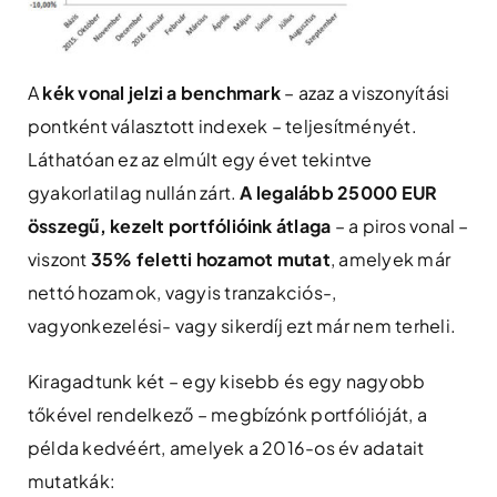
A
kék vonal jelzi a benchmark
– azaz a viszonyítási
pontként választott indexek – teljesítményét.
Láthatóan ez az elmúlt egy évet tekintve
gyakorlatilag nullán zárt.
A legalább 25000 EUR
összegű, kezelt portfólióink átlaga
– a piros vonal –
viszont
35% feletti hozamot mutat
, amelyek már
nettó hozamok, vagyis tranzakciós-,
vagyonkezelési- vagy sikerdíj ezt már nem terheli.
Kiragadtunk két – egy kisebb és egy nagyobb
tőkével rendelkező – megbízónk portfólióját, a
példa kedvéért, amelyek a 2016-os év adatait
mutatkák: