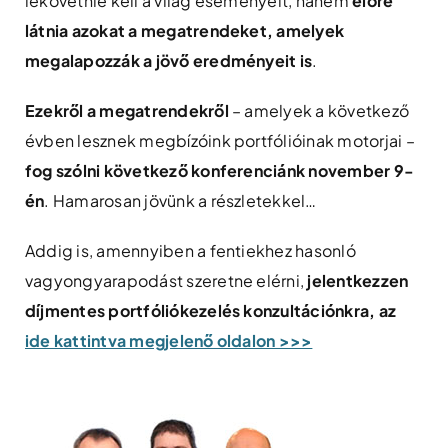
lekövetnie kell a világ eseményeit, hanem
előre
látnia azokat a megatrendeket, amelyek
megalapozzák a jövő eredményeit is
.
Ezekről a megatrendekről
– amelyek a következő
évben lesznek megbízóink portfólióinak motorjai –
fog szólni következő konferenciánk november 9-
én
. Hamarosan jövünk a részletekkel…
Addig is, amennyiben a fentiekhez hasonló
vagyongyarapodást szeretne elérni,
jelentkezzen
díjmentes portfóliókezelés konzultációnkra, az
ide kattintva megjelenő oldalon >>>