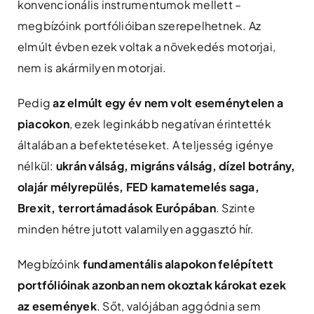
konvencionális instrumentumok mellett –
megbízóink portfólióiban szerepelhetnek. Az
elmúlt évben ezek voltak a növekedés motorjai,
nem is akármilyen motorjai.
Pedig
az elmúlt egy év nem volt eseménytelen a
piacokon
, ezek leginkább negatívan érintették
általában a befektetéseket. A teljesség igénye
nélkül:
ukrán válság, migráns válság, dízel botrány,
olajár mélyrepülés, FED kamatemelés saga,
Brexit, terrortámadások Európában
. Szinte
minden hétre jutott valamilyen aggasztó hír.
Megbízóink
fundamentális alapokon felépített
portfólióinak azonban nem okoztak károkat ezek
az események
. Sőt, valójában aggódnia sem