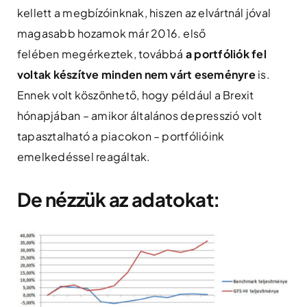
kellett a megbízóinknak, hiszen az elvártnál jóval
magasabb hozamok már 2016. első
felében megérkeztek, továbbá
a portfóliók fel
voltak készítve minden nem várt eseményre
is.
Ennek volt köszönhető, hogy például a Brexit
hónapjában – amikor általános depresszió volt
tapasztalható a piacokon – portfólióink
emelkedéssel reagáltak.
De nézzük az adatokat: