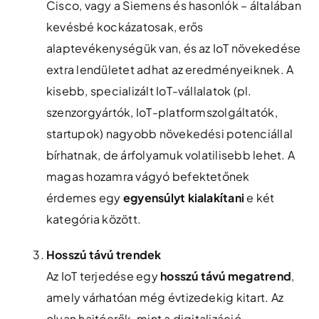
Cisco, vagy a Siemens és hasonlók – általában
kevésbé kockázatosak, erős
alaptevékenységük van, és az IoT növekedése
extra lendületet adhat az eredményeiknek. A
kisebb, specializált IoT-vállalatok (pl.
szenzorgyártók, IoT-platformszolgáltatók,
startupok) nagyobb növekedési potenciállal
bírhatnak, de árfolyamuk volatilisebb lehet. A
magas hozamra vágyó befektetőnek
érdemes egy
egyensúlyt kialakítani
e két
kategória között.
Hosszú távú trendek
Az IoT terjedése egy
hosszú távú megatrend
,
amely várhatóan még évtizedekig kitart. Az
olyan hajtóerők, mint a digitalizáció