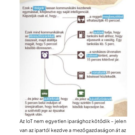
Az IoT nem egyetlen iparághoz kötődik – jelen
van az ipartól kezdve a mezőgazdaságon át az