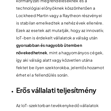
kormányzati megrendeléseknek és a
technológiai előnyöknek köszönhetően a
Lockheed Martin vagy a Raytheon részvényei
is stabilan emelkedtek a nehéz évek ellenére​.
Ezek az esetek azt mutatják, hogy az innovatív,
IoT-ben is érdekelt vállalatok a válság után
gyorsabban és nagyobb ütemben
növekedhetnek
, mint a hagyományos cégek,
így aki válság alatt vagy közvetlen utána
fektet be ilyen szektorokba, jelentős hozamot
érhet el a fellendülés során.
Erős vállalati teljesítmény
Az IoT-szektorban tevékenykedő vállalatok