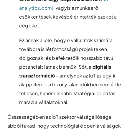
analytics.com)
, vagyis a munkaerő
csökkentések kevésbé érintették ezeket a
cégeket.
Ez annak a jele, hogy e vállalatok számára
továbbra is létfontosságú projekteken
dolgoznak, és befektetőik hosszabb távú
potenciált látnak bennük. Sőt, a
digitális
transzformáció
– amelynek az IoT az egyik
alappillére – a bizonytalan időkben sem áll le
teljesen, hanem inkább stratégiai prioritás
marad a vállalatoknál​.
Összességében az IoT szektor válságállósága
abból fakad, hogy technológiái éppen a válságok