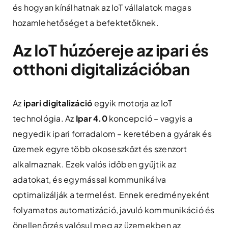
és hogyan kínálhatnak az IoT vállalatok magas
hozamlehetőséget a befektetőknek.
Az IoT húzóereje az ipari és
otthoni digitalizációban
Az
ipari digitalizáció
egyik motorja az IoT
technológia. Az
Ipar 4.0
koncepció – vagyis a
negyedik ipari forradalom – keretében a gyárak és
üzemek egyre több okoseszközt és szenzort
alkalmaznak. Ezek valós időben gyűjtik az
adatokat, és egymással kommunikálva
optimalizálják a termelést. Ennek eredményeként
folyamatos automatizáció, javuló kommunikáció és
önellenőrzés valósul meg az üzemekben az