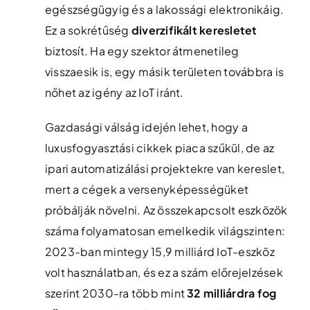
egészségügyig és a lakossági elektronikáig.
Ez a sokrétűség
diverzifikált keresletet
biztosít. Ha egy szektor átmenetileg
visszaesik is, egy másik területen továbbra is
nőhet az igény az IoT iránt.
Gazdasági válság idején lehet, hogy a
luxusfogyasztási cikkek piaca szűkül, de az
ipari automatizálási projektekre van kereslet,
mert a cégek a versenyképességüket
próbálják növelni. Az összekapcsolt eszközök
száma folyamatosan emelkedik világszinten:
2023-ban mintegy 15,9 milliárd IoT-eszköz
volt használatban, és ez a szám előrejelzések
szerint 2030-ra több mint
32 milliárdra fog