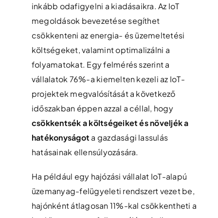
inkább odafigyelni a kiadásaikra. Az IoT
megoldások bevezetése segíthet
csökkenteni az energia- és üzemeltetési
költségeket, valamint optimalizálni a
folyamatokat. Egy felmérés szerint a
vállalatok 76%-a kiemelten kezeli az IoT-
projektek megvalósítását a következő
időszakban éppen azzal a céllal, hogy
csökkentsék a költségeiket és növeljék a
hatékonyságot
a gazdasági lassulás
hatásainak ellensúlyozására​.
Ha például egy hajózási vállalat IoT-alapú
üzemanyag-felügyeleti rendszert vezet be,
hajónként átlagosan 11%-kal csökkentheti a