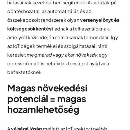
hatásainak kezelésében segítenek. Az adatalapú
döntéshozatal, az automatizálás és az
összekapcsolt rendszerek olyan
versenyelőnyt és
költségcsökkentést
adnak a felhasználóknak,
amelyről krízis idején sem akarnak lemondani. Így
az IoT cégek termékei és szolgáltatásai iránti
kereslet
megmarad vagy akár növekszik
egy
recesszió alatt is, relatív biztonságot nyújtva a
befektetőknek.
Magas növekedési
potenciál = magas
hozamlehetőség
A
válságállóság
mellett az IoT szektor további