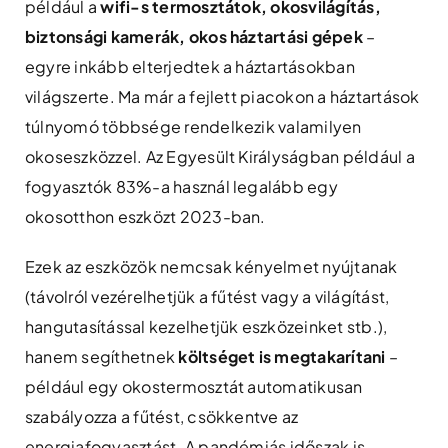
például a
wifi-s termosztátok, okosvilágítás,
biztonsági kamerák, okos háztartási gépek
–
egyre inkább elterjedtek a háztartásokban
világszerte. Ma már a fejlett piacokon a háztartások
túlnyomó többsége rendelkezik valamilyen
okoseszközzel. Az Egyesült Királyságban például a
fogyasztók 83%-a használ legalább egy
okosotthon eszközt 2023-ban​.
Ezek az eszközök nemcsak kényelmet nyújtanak
(távolról vezérelhetjük a fűtést vagy a világítást,
hangutasítással kezelhetjük eszközeinket stb.),
hanem segíthetnek
költséget is megtakarítani
–
például egy okostermosztát automatikusan
szabályozza a fűtést, csökkentve az
energiafogyasztást. A pandémiás időszak is