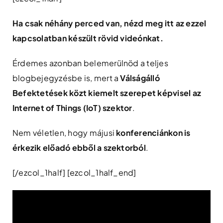
Ha csak néhány perced van, nézd meg itt az ezzel
kapcsolatban készült rövid videónkat.
Érdemes azonban belemerülnöd a teljes
blogbejegyzésbe is, mert a
Válságálló
Befektetések közt kiemelt szerepet képvisel az
Internet of Things (IoT) szektor
.
Nem véletlen, hogy májusi
konferenciánkon is
érkezik előadó ebből a szektorból
.
[/ezcol_1half] [ezcol_1half_end]