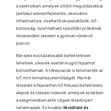
a szektorban, amelyek úttörő megoldásokkal
(például szenzorfejlesztés, okosváros
infrastruktúra, viselhető okoseszközök, IoT-
biztonság, nyomtatható kijelzőők) próbálnak
részesedést szerezni a gyorsan növekvő
piacon.
Bár ezek kockázatosabb befektetések
lehetnek, sikereik esetén kiugró hozamot
biztosíthatnak. A tőkepiacok is felismerték az
IoT mint
tematika
jelentőségét. Ma már
léteznek kifejezetten IoT fókuszú befektetési
alapok és tőzsdei indexek, amelyek az ebben
a szegmensben aktív cégek részvényeit
tartalmazzák. Ez további
likviditást és