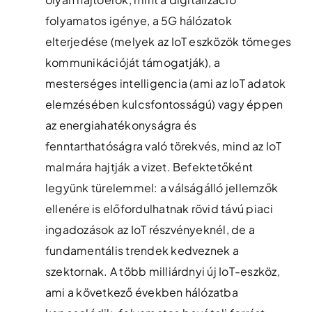
folyamatos igénye, a 5G hálózatok
elterjedése (melyek az IoT eszközök tömeges
kommunikációját támogatják), a
mesterséges intelligencia (ami az IoT adatok
elemzésében kulcsfontosságú) vagy éppen
az energiahatékonyságra és
fenntarthatóságra való törekvés, mind az IoT
malmára hajtják a vizet. Befektetőként
legyünk türelemmel: a válságálló jellemzők
ellenére is előfordulhatnak rövid távú piaci
ingadozások az IoT részvényeknél, de a
fundamentális trendek kedveznek a
szektornak. A több milliárdnyi új IoT-eszköz,
ami a következő években hálózatba