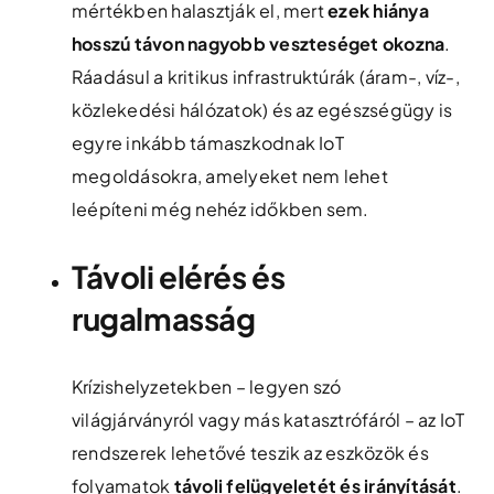
mértékben halasztják el, mert
ezek hiánya
hosszú távon nagyobb veszteséget okozna
.
Ráadásul a kritikus infrastruktúrák (áram-, víz-,
közlekedési hálózatok) és az egészségügy is
egyre inkább támaszkodnak IoT
megoldásokra, amelyeket nem lehet
leépíteni még nehéz időkben sem.
Távoli elérés és
rugalmasság
Krízishelyzetekben – legyen szó
világjárványról vagy más katasztrófáról – az IoT
rendszerek lehetővé teszik az eszközök és
folyamatok
távoli felügyeletét és irányítását
.