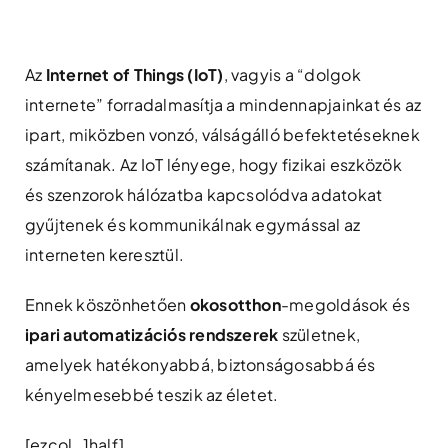
Skip
to
content
Az
Internet of Things (IoT)
, vagyis a “dolgok
internete” forradalmasítja a mindennapjainkat és az
ipart, miközben vonzó, válságálló befektetéseknek
számítanak. Az IoT lényege, hogy fizikai eszközök
és szenzorok hálózatba kapcsolódva adatokat
gyűjtenek és kommunikálnak egymással az
interneten keresztül.
Ennek köszönhetően
okosotthon
-megoldások és
ipari automatizációs rendszerek
születnek,
amelyek hatékonyabbá, biztonságosabbá és
kényelmesebbé teszik az életet.
[ezcol_1half]