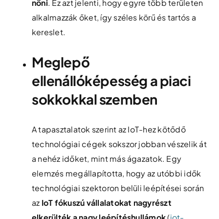
nőni
​. Ez azt jelenti, hogy egyre több területen
alkalmazzák őket, így széles körű és tartós a
kereslet.
Meglepő
ellenállóképesség a piaci
sokkokkal szemben
A tapasztalatok szerint az IoT-hez kötődő
technológiai cégek sokszor jobban vészelik át
a nehéz időket, mint más ágazatok. Egy
elemzés megállapította, hogy az utóbbi idők
technológiai szektoron belüli leépítései során
az
IoT fókuszú vállalatokat nagyrészt
elkerülték a nagy leépítéshullámok
​ (
iot-