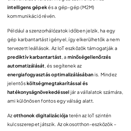
intelligens gépek
és a gép-gép (M2M)
kommunikáció révén​.
Például a szenzorhálózatok időben jelzik, ha egy
gép karbantartást igényel, így elkerülhetők a nem
tervezett leállások. Az IoT eszközök támogatják a
prediktív karbantartást
, a
minőségellenőrzés
automatizálását
, és segítenek az
energiafogyasztás optimalizálásában
is. Mindez
jelentős
költségmegtakarítással és
hatékonyságnövekedéssel
jár a vállalatok számára,
ami különösen fontos egy válság alatt.
Az
otthonok digitalizációja
terén az IoT szintén
kulcsszerepet játszik. Az okosotthon-eszközök –