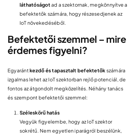
láthatóságot
ad a szektornak, megkönnyítve a
befektetők számára, hogy részesedjenek az
IoT növekedéséből.
Befektetői szemmel – mire
érdemes figyelni?
Egyaránt
kezdő és tapasztalt befektetők
számára
izgalmas lehet az IoT szektorban rejlő potenciál, de
fontos az átgondolt megközelítés. Néhány tanács
és szempont befektetői szemmel:
Széleskörű hatás
Vegyük figyelembe, hogy az IoT szektor
sokrétű. Nem egyetlen iparágról beszélünk,