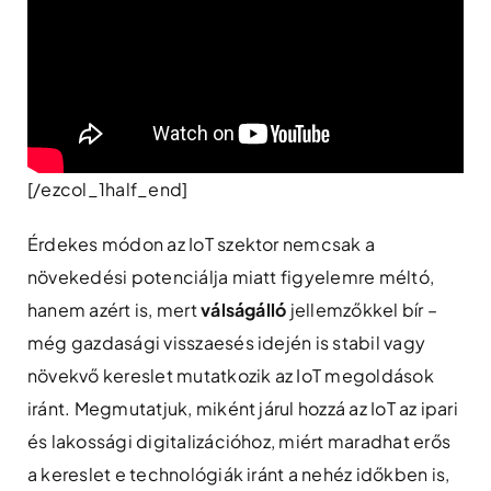
[/ezcol_1half_end]
Érdekes módon az IoT szektor nemcsak a
növekedési potenciálja miatt figyelemre méltó,
hanem azért is, mert
válságálló
jellemzőkkel bír –
még gazdasági visszaesés idején is stabil vagy
növekvő kereslet mutatkozik az IoT megoldások
iránt. Megmutatjuk, miként járul hozzá az IoT az ipari
és lakossági digitalizációhoz, miért maradhat erős
a kereslet e technológiák iránt a nehéz időkben is,