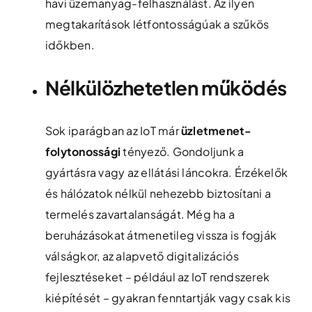
havi üzemanyag-felhasználást. Az ilyen
megtakarítások létfontosságúak a szűkös
időkben.
Nélkülözhetetlen működés
Sok iparágban az IoT már
üzletmenet-
folytonossági
tényező. Gondoljunk a
gyártásra vagy az ellátási láncokra. Érzékelők
és hálózatok nélkül nehezebb biztosítani a
termelés zavartalanságát. Még ha a
beruházásokat átmenetileg vissza is fogják
válságkor, az alapvető digitalizációs
fejlesztéseket – például az IoT rendszerek
kiépítését – gyakran fenntartják vagy csak kis