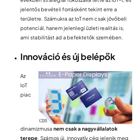
jelentős bevételi forrásként tekint erre a
területre. Számukra az IoT nem csak jövőbeli
potenciál, hanem jelenlegi üzleti realitás is,
ami stabilitást ad a befektetők szemében.
Innováció és új belépők
Az
IoT
piac
dinamizmusa
nem csak a nagyvállalatok
terepe
. Számos új, innovatív cég jelenik meg