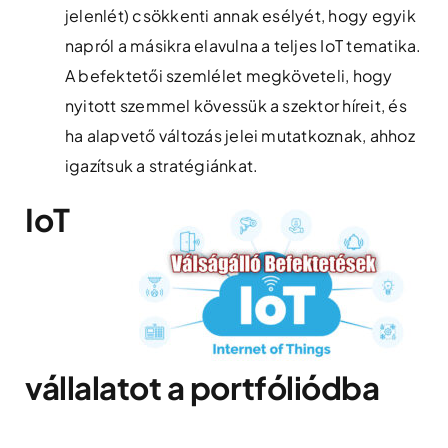
jelenlét) csökkenti annak esélyét, hogy egyik
napról a másikra elavulna a teljes IoT tematika.
A befektetői szemlélet megköveteli, hogy
nyitott szemmel kövessük a szektor híreit, és
ha alapvető változás jelei mutatkoznak, ahhoz
igazítsuk a stratégiánkat.
IoT
vállalatot a portfóliódba