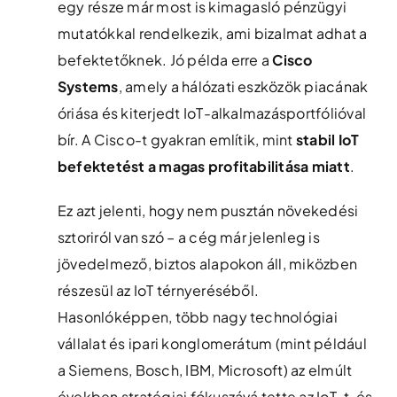
egy része már most is kimagasló pénzügyi
mutatókkal rendelkezik, ami bizalmat adhat a
befektetőknek. Jó példa erre a
Cisco
Systems
, amely a hálózati eszközök piacának
óriása és kiterjedt IoT-alkalmazásportfólióval
bír. A Cisco-t gyakran említik, mint
stabil IoT
befektetést a magas profitabilitása miatt
​.
Ez azt jelenti, hogy nem pusztán növekedési
sztoriról van szó – a cég már jelenleg is
jövedelmező, biztos alapokon áll, miközben
részesül az IoT térnyeréséből.
Hasonlóképpen, több nagy technológiai
vállalat és ipari konglomerátum (mint például
a Siemens, Bosch, IBM, Microsoft) az elmúlt
években stratégiai fókuszává tette az IoT-t, és