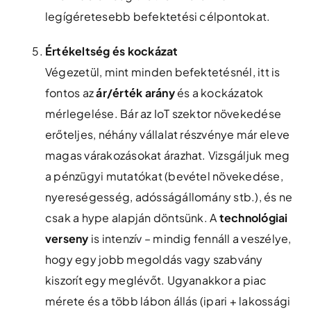
legígéretesebb befektetési célpontokat.
Értékeltség és kockázat
Végezetül, mint minden befektetésnél, itt is
fontos az
ár/érték arány
és a kockázatok
mérlegelése. Bár az IoT szektor növekedése
erőteljes, néhány vállalat részvénye már eleve
magas várakozásokat árazhat. Vizsgáljuk meg
a pénzügyi mutatókat (bevétel növekedése,
nyereségesség, adósságállomány stb.), és ne
csak a hype alapján döntsünk. A
technológiai
verseny
is intenzív – mindig fennáll a veszélye,
hogy egy jobb megoldás vagy szabvány
kiszorít egy meglévőt. Ugyanakkor a piac
mérete és a több lábon állás (ipari + lakossági