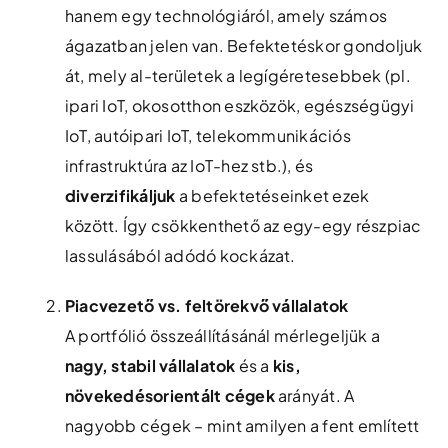
hanem egy technológiáról, amely számos
ágazatban jelen van. Befektetéskor gondoljuk
át, mely al-területek a legígéretesebbek (pl.
ipari IoT, okosotthon eszközök, egészségügyi
IoT, autóipari IoT, telekommunikációs
infrastruktúra az IoT-hez stb.), és
diverzifikáljuk
a befektetéseinket ezek
között. Így csökkenthető az egy-egy részpiac
lassulásából adódó kockázat.
Piacvezető vs. feltörekvő vállalatok
A portfólió összeállításánál mérlegeljük a
nagy, stabil vállalatok
és a
kis,
növekedésorientált cégek
arányát. A
nagyobb cégek – mint amilyen a fent említett