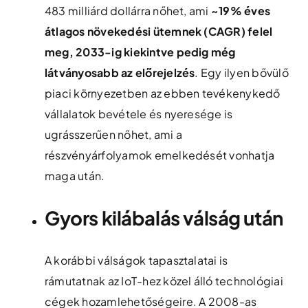
483 milliárd dollárra nőhet​, ami
~19% éves
átlagos növekedési ütemnek (CAGR) felel
meg, 2033-ig kiekintve pedig még
látványosabb az előrejelzés
. Egy ilyen bővülő
piaci környezetben az ebben tevékenykedő
vállalatok bevétele és nyeresége is
ugrásszerűen nőhet, ami a
részvényárfolyamok emelkedését vonhatja
maga után.
Gyors kilábalás válság után
A korábbi válságok tapasztalatai is
rámutatnak az IoT-hez közel álló technológiai
cégek hozamlehetőségeire. A 2008-as