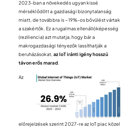
2023-ban a növekedés ugyan kissé
mérséklődött a gazdasági bizonytalanság
miatt, de továbbra is ~19%-os bővülést vártak
a szakértők​. Ez a rugalmas ellenállóképesség
(reziliencia) azt mutatja, hogy bár a
makrogazdasági tényezők lassíthatják a
beruházásokat,
az IoT iránti igény hosszú
távon erős marad
.
Az
előrejelzések szerint 2027-re az IoT piac közel