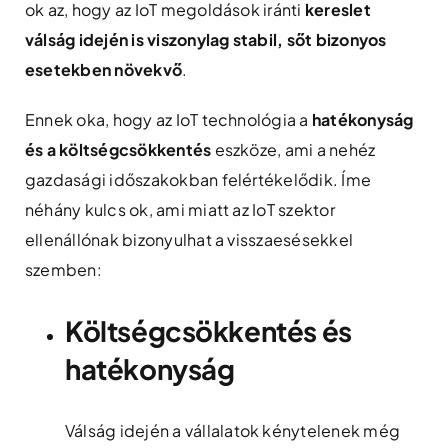
ok az, hogy az IoT megoldások iránti
kereslet
válság idején is viszonylag stabil, sőt bizonyos
esetekben növekvő
.
Ennek oka, hogy az IoT technológia a
hatékonyság
és a költségcsökkentés
eszköze, ami a nehéz
gazdasági időszakokban felértékelődik. Íme
néhány kulcs ok, ami miatt az IoT szektor
ellenállónak bizonyulhat a visszaesésekkel
szemben:
Költségcsökkentés és
hatékonyság
Válság idején a vállalatok kénytelenek még