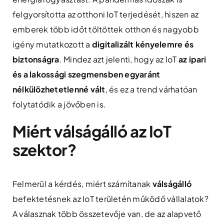
felgyorsította az otthoni IoT terjedését, hiszen az
emberek több időt töltöttek otthon és nagyobb
igény mutatkozott a
digitalizált kényelemre és
biztonságra
. Mindez azt jelenti, hogy az IoT
az ipari
és a lakossági szegmensben egyaránt
nélkülözhetetlenné vált
, és ez a trend várhatóan
folytatódik a jövőben is.
Miért válságálló az IoT
szektor?
Felmerül a kérdés, miért számítanak
válságálló
befektetésnek az IoT területén működő vállalatok?
A válasznak több összetevője van, de az alapvető