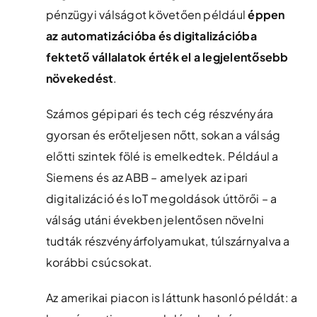
pénzügyi válságot követően például
éppen
az automatizációba és digitalizációba
fektető vállalatok érték el a legjelentősebb
növekedést
.
Számos gépipari és tech cég részvényára
gyorsan és erőteljesen nőtt, sokan a válság
előtti szintek fölé is emelkedtek. Például a
Siemens és az ABB – amelyek az ipari
digitalizáció és IoT megoldások úttörői – a
válság utáni években jelentősen növelni
tudták részvényárfolyamukat, túlszárnyalva a
korábbi csúcsokat​.
Az amerikai piacon is láttunk hasonló példát: a