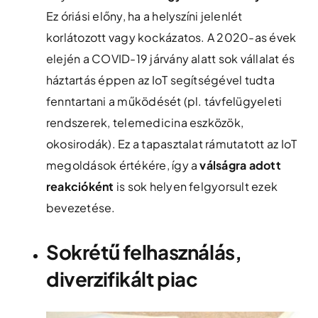
Ez óriási előny, ha a helyszíni jelenlét
korlátozott vagy kockázatos. A 2020-as évek
elején a COVID-19 járvány alatt sok vállalat és
háztartás éppen az IoT segítségével tudta
fenntartani a működését (pl. távfelügyeleti
rendszerek, telemedicina eszközök,
okosirodák). Ez a tapasztalat rámutatott az IoT
megoldások értékére, így a
válságra adott
reakcióként
is sok helyen felgyorsult ezek
bevezetése.
Sokrétű felhasználás,
diverzifikált piac