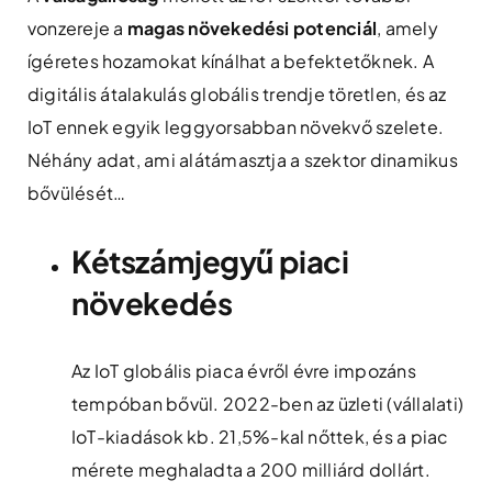
vonzereje a
magas növekedési potenciál
, amely
ígéretes hozamokat kínálhat a befektetőknek. A
digitális átalakulás globális trendje töretlen, és az
IoT ennek egyik leggyorsabban növekvő szelete.
Néhány adat, ami alátámasztja a szektor dinamikus
bővülését…
Kétszámjegyű piaci
növekedés
Az IoT globális piaca évről évre impozáns
tempóban bővül. 2022-ben az üzleti (vállalati)
IoT-kiadások kb. 21,5%-kal nőttek, és a piac
mérete meghaladta a 200 milliárd dollárt​.