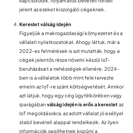
kapcsolódik, folyamatos bevételi forrást
jelent az ezeket kiszolgáló cégeknek.
Kereslet válság idején
Figyeljük a makrogazdasági környezetet és a
vállalati nyilatkozatokat. Ahogy láttuk, már a
2022-es felmérések is azt mutatták, hogy a
cégek jelentős része növelni készül IoT-
beruházásait a nehézségek ellenére​. 2024-
ben is a vállalatok több mint fele tervezte
emelni az IoT-re szánt költségvetését​. Amikor
azt látjuk, hogy egy cég ügyfélkörében vagy
iparágában
válság idején is erős a kereslet
az
IoT megoldásokra, az adott vállalat jó eséllyel
stabil bevételi alappal rendelkezik. Az ilyen
információk segíthetnek kiszűrni a