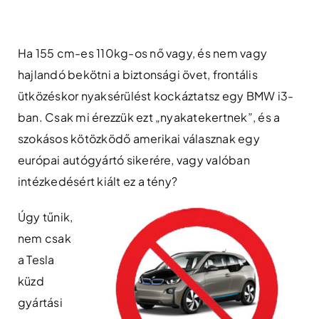
Skip
to
content
Ha 155 cm-es 110kg-os nő vagy, és nem vagy
hajlandó bekötni a biztonsági övet, frontális
ütközéskor nyaksérülést kockáztatsz egy BMW i3-
ban. Csak mi érezzük ezt „nyakatekertnek”, és a
szokásos kötözködő amerikai válasznak egy
európai autógyártó sikerére, vagy valóban
intézkedésért kiált ez a tény?
Úgy tűnik,
nem csak
a Tesla
küzd
gyártási