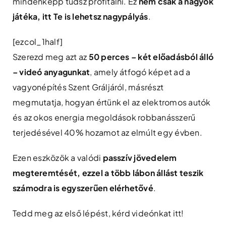
mindenképp tudsz profitálni. Ez
nem csak a nagyok
játéka, itt Te is lehetsz nagypályás
.
[ezcol_1half]
Szerezd meg azt az
50 perces – két előadásból álló
– videó anyagunkat
, amely átfogó képet ad a
vagyonépítés Szent Gráljáról, másrészt
megmutatja, hogyan értünk el az elektromos autók
és az okos energia megoldások robbanásszerű
terjedésével 40% hozamot az elmúlt egy évben.
Ezen eszközök a valódi
passzív jövedelem
megteremtését, ezzel a több lábon állást teszik
számodra is egyszerűen elérhetővé
.
Tedd meg az első lépést, kérd videónkat itt!