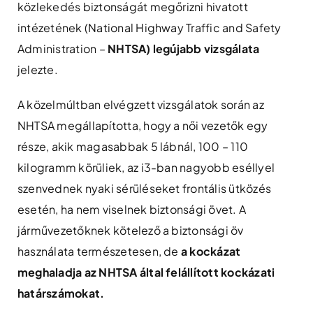
közlekedés biztonságát megőrizni hivatott
intézetének (National Highway Traffic and Safety
Administration –
NHTSA) legújabb vizsgálata
jelezte.
A közelmúltban elvégzett vizsgálatok során az
NHTSA megállapította, hogy a női vezetők egy
része, akik magasabbak 5 lábnál, 100 – 110
kilogramm körüliek, az i3-ban nagyobb eséllyel
szenvednek nyaki sérüléseket frontális ütközés
esetén, ha nem viselnek biztonsági övet. A
járművezetőknek kötelező a biztonsági öv
használata természetesen, de
a kockázat
meghaladja az NHTSA által felállított kockázati
határ
számokat.