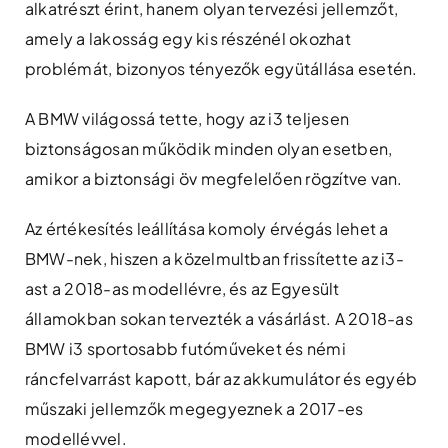
alkatrészt érint, hanem olyan tervezési jellemzőt,
amely a lakosság egy kis részénél okozhat
problémát, bizonyos tényezők együtállása esetén.
A BMW világossá tette, hogy az i3 teljesen
biztonságosan működik minden olyan esetben,
amikor a biztonsági öv megfelelően rögzítve van.
Az értékesítés leállítása komoly érvégás lehet a
BMW-nek, hiszen a közelmultban frissítette az i3-
ast a 2018-as modellévre, és az Egyesült
államokban sokan tervezték a vásárlást. A 2018-as
BMW i3 sportosabb futóműveket és némi
ráncfelvarrást kapott, bár az akkumulátor és egyéb
műszaki jellemzők megegyeznek a 2017-es
modellévvel.