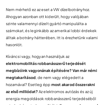
Nem mérhető ez az eset a VW dízelbotrányhoz.
Ahogyan azonban ott kiderült, hogy valójában
szinte valamennyi dízelt gyártó manipulálta a
számokat, és leginkább az amerikai lobbi érdekek
álltak a botrány hátterében, itt is érezhetünk valami
hasonlót.
Kíváncsi vagy, hogyan használjuk az
elektromobilitás robbanásszerű terjedését
megbízóink vagyonának építésére?
Van már némi
megtakarításod
, de nem vagy elégedett a
hozamával? Esetleg épp
most akarod összerakni
az első milliódat?
Az elektromos autózás és az új
energia megoldások robbanásszerű terjedéséből