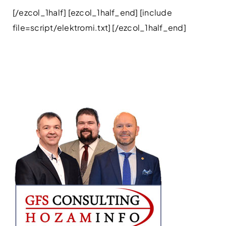
[/ezcol_1half] [ezcol_1half_end] [include
file=script/elektromi.txt] [/ezcol_1half_end]