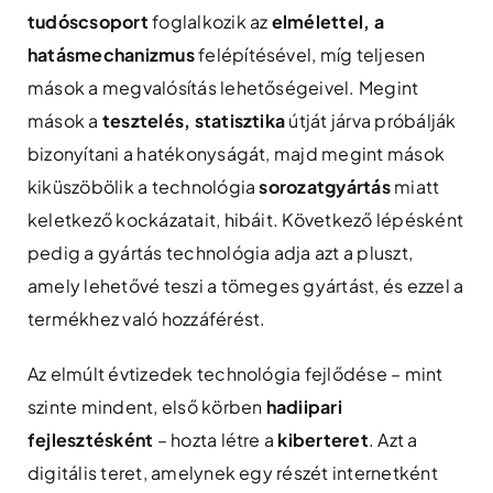
tudóscsoport
foglalkozik az
elmélettel, a
hatásmechanizmus
felépítésével, míg teljesen
mások a megvalósítás lehetőségeivel. Megint
mások a
tesztelés, statisztika
útját járva próbálják
bizonyítani a hatékonyságát, majd megint mások
kiküszöbölik a technológia
sorozatgyártás
miatt
keletkező kockázatait, hibáit. Következő lépésként
pedig a gyártás technológia adja azt a pluszt,
amely lehetővé teszi a tömeges gyártást, és ezzel a
termékhez való hozzáférést.
Az elmúlt évtizedek technológia fejlődése – mint
szinte mindent, első körben
hadiipari
fejlesztésként
– hozta létre a
kiberteret
. Azt a
digitális teret, amelynek egy részét internetként