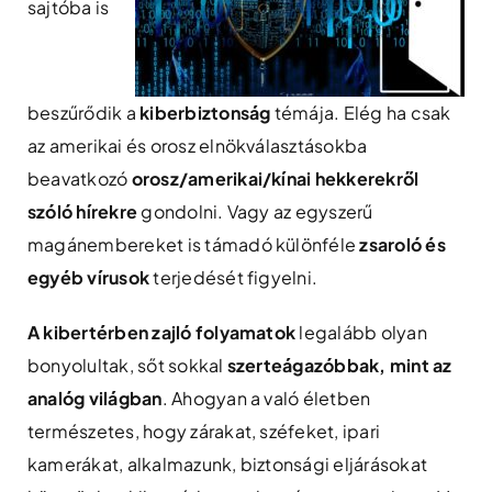
sajtóba is
beszűrődik a
kiberbiztonság
témája. Elég ha csak
az amerikai és orosz elnökválasztásokba
beavatkozó
orosz/amerikai/kínai hekkerekről
szóló hírekre
gondolni. Vagy az egyszerű
magánembereket is támadó különféle
zsaroló és
egyéb vírusok
terjedését figyelni.
A kibertérben zajló folyamatok
legalább olyan
bonyolultak, sőt sokkal
szerteágazóbbak, mint az
analóg világban
. Ahogyan a való életben
természetes, hogy zárakat, széfeket, ipari
kamerákat, alkalmazunk, biztonsági eljárásokat