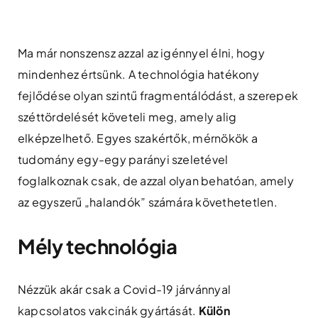
Skip
to
content
Ma már nonszensz azzal az igénnyel élni, hogy
mindenhez értsünk. A technológia hatékony
fejlődése olyan szintű fragmentálódást, a szerepek
széttördelését követeli meg, amely alig
elképzelhető.
Egyes szakértők, mérnökök a
tudomány egy-egy parányi szeletével
foglalkoznak csak, de azzal olyan behatóan, amely
az egyszerű „halandók” számára követhetetlen.
Mély technológia
Nézzük akár csak a Covid-19 járvánnyal
kapcsolatos vakcinák gyártását.
Külön