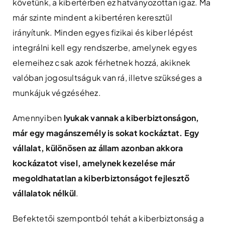
követünk, a kibertérben ez hatványozottan igaz. Ma
már szinte mindent a kibertéren keresztül
irányítunk. Minden egyes fizikai és kiber lépést
integrálni kell egy rendszerbe, amelynek egyes
elemeihez csak azok férhetnek hozzá, akiknek
valóban jogosultságuk van rá, illetve szükséges a
munkájuk végzéséhez.
Amennyiben
lyukak vannak a kiberbiztonságon,
már egy magánszemély is sokat kockáztat. Egy
vállalat, különösen az állam azonban akkora
kockázatot visel, amelynek kezelése már
megoldhatatlan a kiberbiztonságot fejlesztő
vállalatok nélkül
.
Befektetői szempontból tehát a kiberbiztonság a