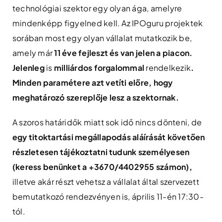
technológiai szektor egy olyan ága, amelyre
mindenképp figyelned kell. Az IPOguru projektek
sorában most egy olyan vállalat mutatkozik be,
amely már
11 éve fejleszt és van jelen a piacon.
Jelenleg
is
milliárdos forgalommal
rendelkezik
.
Minden paramétere azt vetíti előre, hogy
meghatározó szereplője lesz a szektornak.
A szoros határidők miatt sok idő nincs dönteni, de
egy titoktartási megállapodás aláírását követően
részletesen tájékoztatni tudunk személyesen
(keress benünket a +3670/4402955 számon),
illetve akár részt vehetsz a vállalat által szervezett
bemutatkozó rendezvényen is, április 11-én 17:30-
tól.