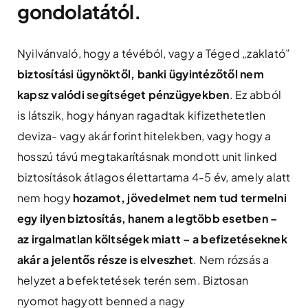
gondolatától.
Nyilvánvaló, hogy a tévéból, vagy a Téged „zaklató”
biztosítási ügynöktől, banki ügyintézőtől nem
kapsz valódi segítséget pénzügyekben
. Ez abból
is látszik, hogy hányan ragadtak kifizethetetlen
deviza- vagy akár forint hitelekben, vagy hogy a
hosszú távú megtakarításnak mondott unit linked
biztosítások átlagos élettartama 4-5 év, amely alatt
nem hogy
hozamot, jövedelmet nem tud termelni
egy ilyen biztosítás, hanem a legtöbb esetben –
az irgalmatlan költségek miatt – a befizetéseknek
akár a jelentős része is elveszhet
. Nem rózsás a
helyzet a befektetések terén sem. Biztosan
nyomot hagyott benned a nagy