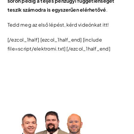
soron pedig a teljes pénzügyi függetlenséget
teszik számodra is egyszerűen elérhetővé
.
Tedd meg az első lépést, kérd videónkat itt!
[/ezcol_1half] [ezcol_1half_end] [include
file=script/elektromi.txt] [/ezcol_1half_end]