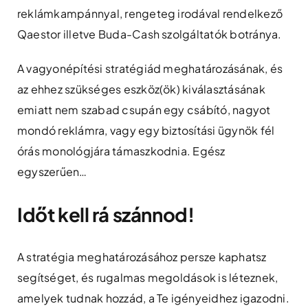
reklámkampánnyal, rengeteg irodával rendelkező
Qaestor illetve Buda-Cash szolgáltatók botránya.
A vagyonépítési stratégiád meghatározásának, és
az ehhez szükséges eszköz(ök) kiválasztásának
emiatt nem szabad csupán egy csábító, nagyot
mondó reklámra, vagy egy biztosítási ügynök fél
órás monológjára támaszkodnia. Egész
egyszerűen…
Időt kell rá szánnod!
A stratégia meghatározásához persze kaphatsz
segítséget, és rugalmas megoldások is léteznek,
amelyek tudnak hozzád, a Te igényeidhez igazodni.