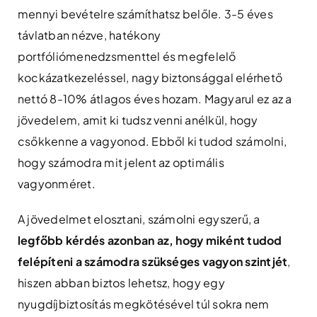
mennyi bevételre számíthatsz belőle. 3-5 éves
távlatban nézve, hatékony
portfóliómenedzsmenttel és megfelelő
kockázatkezeléssel, nagy biztonsággal elérhető
nettó 8-10% átlagos éves hozam. Magyarul ez az a
jövedelem, amit ki tudsz venni anélkül, hogy
csőkkenne a vagyonod. Ebből ki tudod számolni,
hogy számodra mit jelent az optimális
vagyonméret.
A jövedelmet elosztani, számolni egyszerű, a
legfőbb kérdés azonban az, hogy miként tudod
felépíteni a számodra szükséges vagyon szintjét
,
hiszen abban biztos lehetsz, hogy egy
nyugdíjbiztosítás megkötésével túl sokra nem