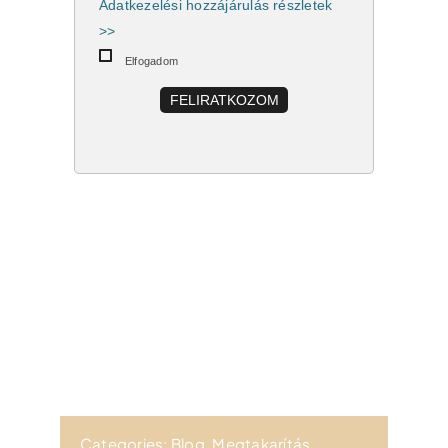
Adatkezelési hozzájárulás részletek
>>
Elfogadom
FELIRATKOZOM
Categories:
Blog
,
Megtakarítás
,