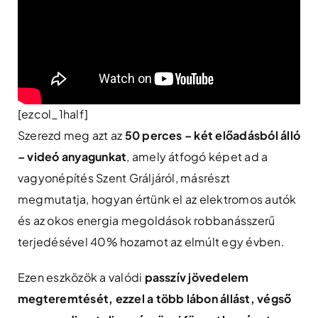
[ezcol_1half]
Szerezd meg azt az
50 perces – két előadásból álló
– videó anyagunkat
, amely átfogó képet ad a
vagyonépítés Szent Gráljáról, másrészt
megmutatja, hogyan értünk el az elektromos autók
és az okos energia megoldások robbanásszerű
terjedésével 40% hozamot az elmúlt egy évben.
Ezen eszközök a valódi
passzív jövedelem
megteremtését, ezzel a több lábon állást, végső