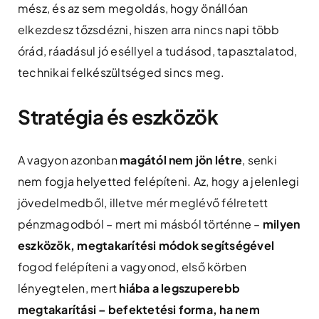
mész, és az sem megoldás, hogy önállóan
elkezdesz tőzsdézni, hiszen arra nincs napi több
órád, ráadásul jó eséllyel a tudásod, tapasztalatod,
technikai felkészültséged sincs meg.
Stratégia és eszközök
A vagyon azonban
magától nem jön létre
, senki
nem fogja helyetted felépíteni. Az, hogy a jelenlegi
jövedelmedből, illetve mér meglévő félretett
pénzmagodból – mert mi másból történne –
milyen
eszközök, megtakarítési módok segítségével
fogod felépíteni a vagyonod, első körben
lényegtelen, mert
hiába a legszuperebb
megtakarítási – befektetési forma, ha nem