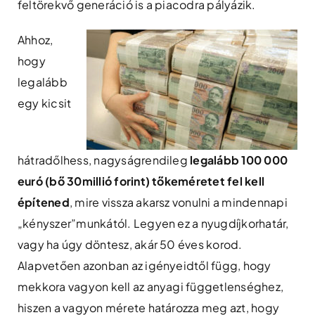
feltörekvő generáció is a piacodra pályázik.
Ahhoz,
hogy
legalább
egy kicsit
hátradőlhess, nagyságrendileg
legalább 100 000
euró (bő 30millió forint) tőkeméretet fel kell
építened
, mire vissza akarsz vonulni a mindennapi
„kényszer”munkától. Legyen ez a nyugdíjkorhatár,
vagy ha úgy döntesz, akár 50 éves korod.
Alapvetően azonban az igényeidtől függ, hogy
mekkora vagyon kell az anyagi függetlenséghez,
hiszen a vagyon mérete határozza meg azt, hogy