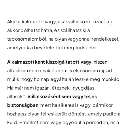
Skip
to
content
Akár alkalmazott vagy, akár vállalkozó, kizárólag
akkor dőlhetsz hátra, és szállhatsz ki a
taposómalomból, ha olyan vagyonnal rendelkezel,
amelynek a bevételeiből meg tudsz élni.
Alkalmazottként kiszolgáltatott vagy
, hiszen
általában nem csak és nem is elsősorban rajtad
múlik, hogy holnap egyáltalán lesz-e még munkád.
Ma már nem igazán léteznek „nyugdíjas
állások”.
Vállalkozóként sem vagy teljes
biztonságban
, mert ha sikeres is vagy, bármikor
hozhatsz olyan félresikerült döntést, amely padlóra
küld. Emellett nem vagy egyedül a porondon, és a