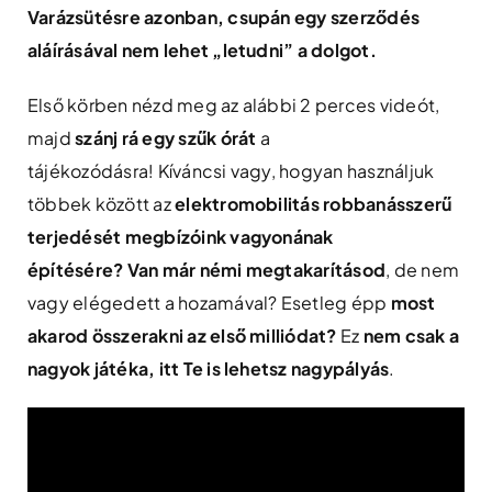
Varázsütésre azonban, csupán egy szerződés
aláírásával nem lehet „letudni” a dolgot.
Első körben nézd meg az alábbi 2 perces videót,
majd
szánj rá egy szűk órát
a
tájékozódásra! Kíváncsi vagy, hogyan használjuk
többek között az
elektromobilitás robbanásszerű
terjedését megbízóink vagyonának
építésére?
Van már némi megtakarításod
, de nem
vagy elégedett a hozamával? Esetleg épp
most
akarod összerakni az első milliódat?
Ez
nem csak a
nagyok játéka, itt Te is lehetsz nagypályás
.