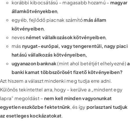
korábbi kibocsátású – magasabb hozamú –
magyar
államkötvényekben
,
egyéb, fejlődő piacnak számító
más állam
kötvényeiben
,
neves
német vállalkozások kötvényeiben
,
más
nyugat-európai, vagy tengerentúli, nagy piaci
hatású vállalkozás kötvényeiben,
ugyanazon banknak
(mint ahol betétjét elhelyezné)
a
banki kamat többszörösét fizető kötvényeiben?
Azt hiszem a választ mindenki meg tudja erre adni.
Különös tekintettel arra, hogy – kerülve a „mindent egy
lapra” megoldást –
nem kell minden vagyonunkat
egyetlen eszközbe fektetnünk
, és így
porlasztani tudjuk
az esetleges kockázatokat
.