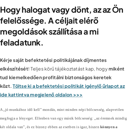
Hogy halogat vagy dönt, az az Ön
felelőssége. A céljait elérő
megoldások szállítása a mi
feladatunk.
Kérje saját befektetési politikájának díjmentes
elkészítését
! Teljes körű tájékoztatást kap, hogy
miként
tud kiemelkedően profitálni biztonságos keretek
közt.
Töltse ki a befektetési politikát igénylő űrlapot az
ide kattintva megjelenő oldalon >>>
A „jó munkához idő kell” mondás, mint minden népi bölcsesség, alapvetően
megfogja a lényeget. Ellenben van egy másik bölcsesség: „az éremnek mindig
két oldala van”, és ez bizony ebben az esetben is igaz, hiszen
könnyen a