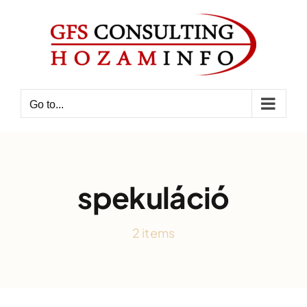
Skip
to
content
Go to...
spekuláció
2 items