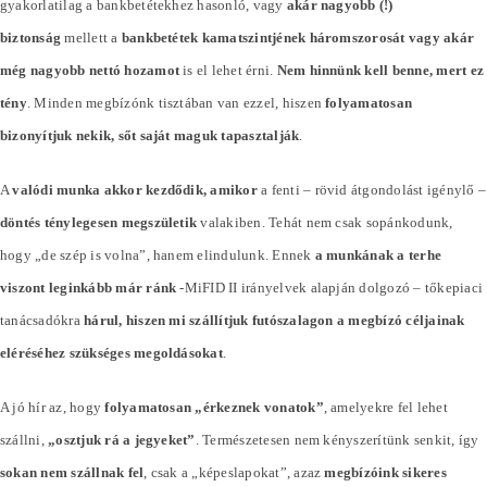
gyakorlatilag a bankbetétekhez hasonló, vagy
akár nagyobb (!)
biztonság
mellett a
bankbetétek kamatszintjének háromszorosát vagy akár
még nagyobb nettó hozamot
is el lehet érni.
Nem hinnünk kell benne, mert ez
tény
. Minden megbízónk tisztában van ezzel, hiszen
folyamatosan
bizonyítjuk nekik, sőt saját maguk tapasztalják
.
A
valódi munka akkor kezdődik, amikor
a fenti – rövid átgondolást igénylő –
döntés ténylegesen megszületik
valakiben. Tehát nem csak sopánkodunk,
hogy „de szép is volna”, hanem elindulunk. Ennek
a munkának a terhe
viszont leginkább már ránk
-MiFID II irányelvek alapján dolgozó – tőkepiaci
tanácsadókra
hárul, hiszen mi szállítjuk futószalagon a megbízó céljainak
eléréséhez szükséges megoldásokat
.
A jó hír az, hogy
folyamatosan „érkeznek vonatok”
, amelyekre fel lehet
szállni,
„osztjuk rá a jegyeket”
. Természetesen nem kényszerítünk senkit, így
sokan nem szállnak fel
, csak a „képeslapokat”, azaz
megbízóink sikeres