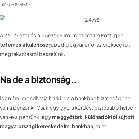
100ezer Eurónál:
A 26-27ezer és a 115ezer Euró, mint hozam közt igen
tetemes a különbség
, pedig ugyanarról az örökségről,
megtakarításról beszélünk.
Na de a biztonság…
Igen ám, mondhatja bárki, de a bankban biztonságban
van a pénzünk. Csak egy gyors kérdés: biztosabb helyen
van-e a pénzünk, egy
meggyötört, különadóktól sújtott
magyarországi kereskedelmi bankban
, mint…