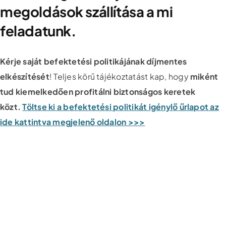
megoldások szállítása a mi
feladatunk.
Kérje saját befektetési politikájának díjmentes
elkészítését
! Teljes körű tájékoztatást kap, hogy
miként
tud kiemelkedően profitálni biztonságos keretek
közt.
Töltse ki a befektetési politikát igénylő űrlapot az
ide kattintva megjelenő oldalon >>>