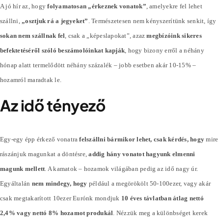
A jó hír az, hogy
folyamatosan „érkeznek vonatok”
, amelyekre fel lehet
szállni,
„osztjuk rá a jegyeket”
. Természetesen nem kényszerítünk senkit, így
sokan nem szállnak fel
, csak a „képeslapokat”, azaz
megbízóink sikeres
befektetéséről szóló beszámolóinkat kapják
, hogy bizony erről a néhány
hónap alatt termelődött néhány
százalék
– jobb esetben akár 10-15% –
hozamról maradtak le.
Az idő tényező
Egy-egy épp érkező vonatra
felszállni bármikor lehet, csak kérdés, hogy
mire
rászánjuk magunkat a döntésre,
addig hány vonatot hagyunk elmenni
magunk mellett
. A kamatok – hozamok világában pedig az idő nagy úr.
Egyáltalán
nem mindegy, hogy
például a megörökölt 50-100ezer, vagy akár
csak megtakarított 10ezer Eurónk mondjuk
10 éves távlatban átlag nettó
2,4% vagy nettó 8% hozamot produkál
. Nézzük meg a különbséget kerek