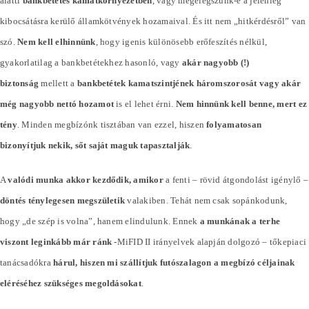
alatti
bankbetétes kamatkörnyezetben
, vagy megelégszünk-e a jelenleg
kibocsátásra kerülő államkötvények hozamaival. És itt nem „hitkérdésről” van
szó.
Nem kell elhinnünk
, hogy igenis különösebb erőfeszítés nélkül,
gyakorlatilag a bankbetétekhez hasonló, vagy
akár nagyobb (!)
biztonság
mellett a
bankbetétek kamatszintjének háromszorosát vagy akár
még nagyobb nettó hozamot
is el lehet érni.
Nem hinnünk kell benne, mert ez
tény
. Minden megbízónk tisztában van ezzel, hiszen
folyamatosan
bizonyítjuk nekik, sőt saját maguk tapasztalják
.
A
valódi munka akkor kezdődik, amikor
a fenti – rövid átgondolást igénylő –
döntés ténylegesen megszületik
valakiben. Tehát nem csak sopánkodunk,
hogy „de szép is volna”, hanem elindulunk. Ennek
a munkának a terhe
viszont leginkább már ránk
-MiFID II irányelvek alapján dolgozó – tőkepiaci
tanácsadókra
hárul, hiszen mi szállítjuk futószalagon a megbízó céljainak
eléréséhez szükséges megoldásokat
.