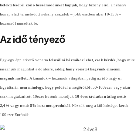
befektetéséről szóló beszámolóinkat kapják
, hogy bizony erről a néhány
hónap alatt termelődött néhány
százalék
– jobb esetben akár 10-15% –
hozamról maradtak le.
Az idő tényező
Egy-egy épp érkező vonatra
felszállni bármikor lehet, csak kérdés, hogy
mire
rászánjuk magunkat a döntésre,
addig hány vonatot hagyunk elmenni
magunk mellett
. A kamatok – hozamok világában pedig az idő nagy úr.
Egyáltalán
nem mindegy, hogy
például a megörökölt 50-100ezer, vagy akár
csak megtakarított 10ezer Eurónk mondjuk
10 éves távlatban átlag nettó
2,4% vagy nettó 8% hozamot produkál
. Nézzük meg a különbséget kerek
100ezer Eurónál: