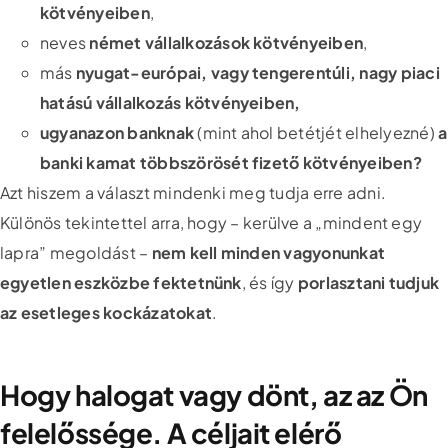
kötvényeiben
,
neves
német vállalkozások kötvényeiben
,
más
nyugat-európai, vagy tengerentúli, nagy piaci
hatású vállalkozás kötvényeiben,
ugyanazon banknak
(mint ahol betétjét elhelyezné)
a
banki kamat többszörösét fizető kötvényeiben?
Azt hiszem a választ mindenki meg tudja erre adni.
Különös tekintettel arra, hogy – kerülve a „mindent egy
lapra” megoldást –
nem kell minden vagyonunkat
egyetlen eszközbe fektetnünk
, és így
porlasztani tudjuk
az esetleges kockázatokat
.
Hogy halogat vagy dönt, az az Ön
felelőssége. A céljait elérő