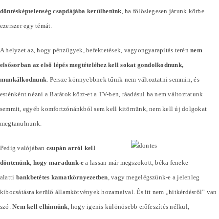
döntésképtelenség csapdájába kerülhetünk
, ha fölöslegesen járunk körbe
ezerszer egy témát.
A helyzet az, hogy pénzügyek, befektetések, vagyongyarapítás terén
nem
elsősorban az első lépés megtételéhez kell sokat gondolkodnunk,
munkálkodnunk
. Persze könnyebbnek tűnik nem változtatni semmin, és
esténként nézni a Barátok közt-et a TV-ben, ráadásul ha nem változtatunk
semmit, egyéb komfortzónánkból sem kell kitörnünk, nem kell új dolgokat
megtanulnunk.
Pedig valójában
csupán arról kell
döntenünk, hogy maradunk-e
a lassan már megszokott, béka feneke
alatti
bankbetétes kamatkörnyezetben
, vagy megelégszünk-e a jelenleg
kibocsátásra kerülő államkötvények hozamaival. És itt nem „hitkérdésről” van
szó.
Nem kell elhinnünk
, hogy igenis különösebb erőfeszítés nélkül,