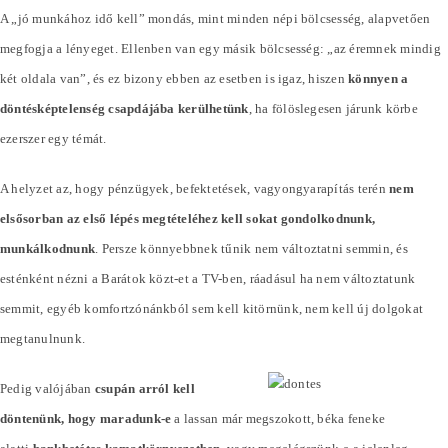
A „jó munkához idő kell” mondás, mint minden népi bölcsesség, alapvetően
megfogja a lényeget. Ellenben van egy másik bölcsesség: „az éremnek mindig
két oldala van”, és ez bizony ebben az esetben is igaz, hiszen
könnyen a
döntésképtelenség csapdájába kerülhetünk
, ha fölöslegesen járunk körbe
ezerszer egy témát.
A helyzet az, hogy pénzügyek, befektetések, vagyongyarapítás terén
nem
elsősorban az első lépés megtételéhez kell sokat gondolkodnunk,
munkálkodnunk
. Persze könnyebbnek tűnik nem változtatni semmin, és
esténként nézni a Barátok közt-et a TV-ben, ráadásul ha nem változtatunk
semmit, egyéb komfortzónánkból sem kell kitörnünk, nem kell új dolgokat
megtanulnunk.
Pedig valójában
csupán arról kell
döntenünk, hogy maradunk-e
a lassan már megszokott, béka feneke