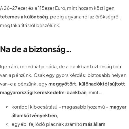
A 26-27ezer és a 115ezer Euró, mint hozam közt igen
tetemes a különbség
, pedig ugyanarról az örökségről,
megtakarításról beszélünk.
Na de a biztonság…
Igen ám, mondhatja bárki, de a bankban biztonságban
van a pénzünk. Csak egy gyors kérdés: biztosabb helyen
van-e a pénzünk, egy
meggyötört, különadóktól sújtott
magyarországi kereskedelmi bankban
, mint…
korábbi kibocsátású – magasabb hozamú –
magyar
államkötvényekben
,
egyéb, fejlődő piacnak számító
más állam