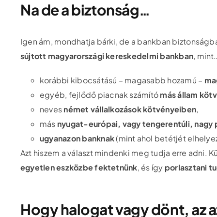
Na de a biztonság…
Igen ám, mondhatja bárki, de a bankban biztonságb
sújtott magyarországi kereskedelmi bankban
, mint
korábbi kibocsátású – magasabb hozamú –
ma
egyéb, fejlődő piacnak számító
más állam köt
neves
német vállalkozások kötvényeiben
,
más
nyugat-európai, vagy tengerentúli, nagy p
ugyanazon banknak
(mint ahol betétjét elhely
Azt hiszem a választ mindenki meg tudja erre adni. K
egyetlen eszközbe fektetnünk
, és így
porlasztani t
Hogy halogat vagy dönt, az az