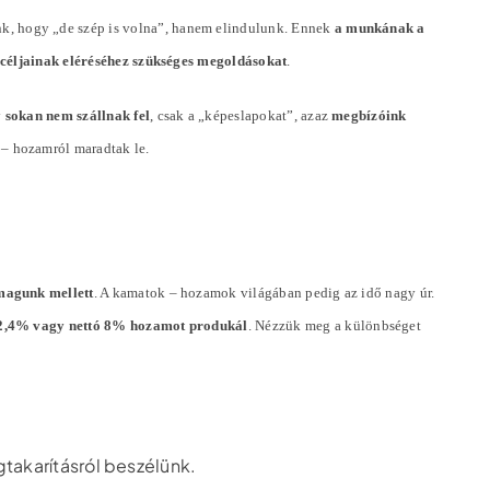
k, hogy „de szép is volna”, hanem elindulunk. Ennek
a munkának a
ó céljainak eléréséhez szükséges megoldásokat
.
y
sokan nem szállnak fel
, csak a „képeslapokat”, azaz
megbízóink
 – hozamról maradtak le.
magunk mellett
. A kamatok – hozamok világában pedig az idő nagy úr.
ó 2,4% vagy nettó 8% hozamot produkál
. Nézzük meg a különbséget
gtakarításról beszélünk.