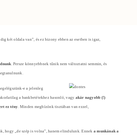
g két oldala van”, és ez bizony ebben az esetben is igaz,
odnunk
. Persze könnyebbnek tűnik nem változtatni semmin, és
megtanulnunk.
megelégszünk-e a jelenleg
yakorlatilag a bankbetétekhez hasonló, vagy
akár nagyobb (!)
rt ez tény
. Minden megbízónk tisztában van ezzel,
k, hogy „de szép is volna”, hanem elindulunk. Ennek
a munkának a