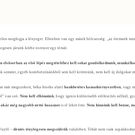
ően megfogja a lényeget. Ellenben van egy másik bölcsesség: „az éremnek mindi
slegesen járunk körbe ezerszer egy témát.
m elsősorban az első lépés megtételéhez kell sokat gondolkodnunk, munkálk
tunk semmit, egyéb komfortzónánkból sem kell kitörnünk, nem kell új dolgokat 
an már megszokott, béka feneke alatti
bankbetétes kamatkörnyezetben
, vagy 
ől” van szó.
Nem kell elhinnünk
, hogy igenis különösebb erőfeszítés nélkül, g
 akár még nagyobb nettó hozamot
is el lehet érni.
Nem hinnünk kell benne, me
génylő –
döntés ténylegesen megszületik
valakiben. Tehát nem csak sopánkodun