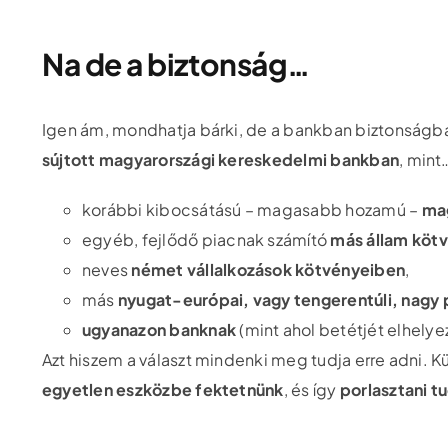
Na de a biztonság…
Igen ám, mondhatja bárki, de a bankban biztonságb
sújtott magyarországi kereskedelmi bankban
, mint
korábbi kibocsátású – magasabb hozamú –
ma
egyéb, fejlődő piacnak számító
más állam köt
neves
német vállalkozások kötvényeiben
,
más
nyugat-európai, vagy tengerentúli, nagy p
ugyanazon banknak
(mint ahol betétjét elhely
Azt hiszem a választ mindenki meg tudja erre adni. K
egyetlen eszközbe fektetnünk
, és így
porlasztani t