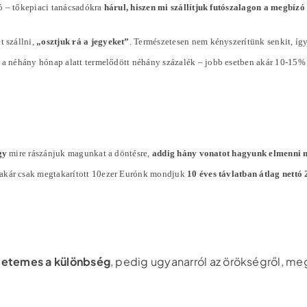
ó – tőkepiaci tanácsadókra
hárul, hiszen mi szállítjuk futószalagon a megbíz
t szállni,
„osztjuk rá a jegyeket”
. Természetesen nem kényszerítünk senkit, íg
l a néhány hónap alatt termelődött néhány
százalék
– jobb esetben akár 10-15%
gy
mire rászánjuk magunkat a döntésre,
addig hány vonatot hagyunk elmenni 
 akár csak megtakarított 10ezer Eurónk mondjuk
10 éves távlatban átlag nett
tetemes a különbség
, pedig ugyanarról az örökségről, me