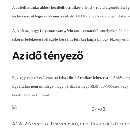
A
valódi munka akkor kezdődik, amikor
a fenti – rövid átgondolást i
terhe viszont leginkább már ránk
-MiFID II irányelvek alapján dolgoz
A jó hír az, hogy
folyamatosan „érkeznek vonatok”
, amelyekre fel lehe
sikeres befektetéséről szóló beszámolóinkat kapják
, hogy bizony errő
Az idő tényező
Egy-egy épp érkező vonatra
felszállni bármikor lehet, csak kérdés, ho
Egyáltalán
nem mindegy, hogy
például a megörökölt 50-100ezer, vagy
kerek 100ezer Eurónál:
A 26-27ezer és a 115ezer Euró, mint hozam közt igen