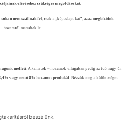
ó céljainak eléréséhez szükséges megoldásokat
.
y
sokan nem szállnak fel
, csak a „képeslapokat”, azaz
megbízóink
 – hozamról maradtak le.
magunk mellett
. A kamatok – hozamok világában pedig az idő nagy úr.
ó 2,4% vagy nettó 8% hozamot produkál
. Nézzük meg a különbséget
gtakarításról beszélünk.