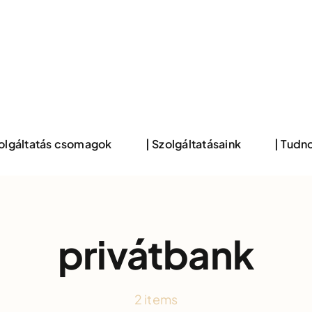
zolgáltatás csomagok
| Szolgáltatásaink
| Tudno
privátbank
2 items