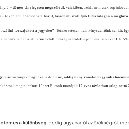
génylő –
döntés ténylegesen megszületik
valakiben. Tehát nem csak sopánkodun
ó – tőkepiaci tanácsadókra
hárul, hiszen mi szállítjuk futószalagon a megbíz
t szállni,
„osztjuk rá a jegyeket”
. Természetesen nem kényszerítünk senkit, íg
l a néhány hónap alatt termelődött néhány
százalék
– jobb esetben akár 10-15%
gy
mire rászánjuk magunkat a döntésre,
addig hány vonatot hagyunk elmenni 
 akár csak megtakarított 10ezer Eurónk mondjuk
10 éves távlatban átlag nett
tetemes a különbség
, pedig ugyanarról az örökségről, me