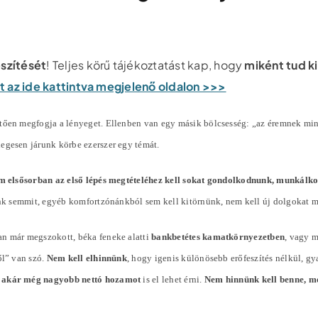
észítését
! Teljes körű tájékoztatást kap, hogy
miként tud k
pot az ide kattintva megjelenő oldalon >>>
ően megfogja a lényeget. Ellenben van egy másik bölcsesség: „az éremnek mindi
slegesen járunk körbe ezerszer egy témát.
m elsősorban az első lépés megtételéhez kell sokat gondolkodnunk, munkálk
tunk semmit, egyéb komfortzónánkból sem kell kitörnünk, nem kell új dolgokat 
an már megszokott, béka feneke alatti
bankbetétes kamatkörnyezetben
, vagy 
ől” van szó.
Nem kell elhinnünk
, hogy igenis különösebb erőfeszítés nélkül, g
 akár még nagyobb nettó hozamot
is el lehet érni.
Nem hinnünk kell benne, me