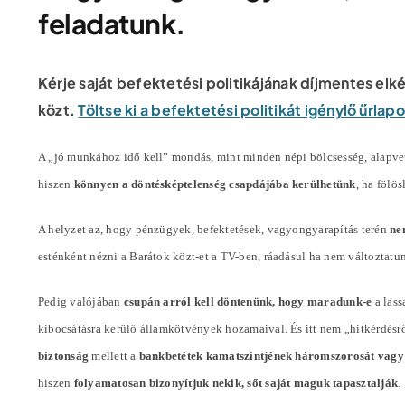
feladatunk.
Kérje saját befektetési politikájának díjmentes elk
közt.
Töltse ki a befektetési politikát igénylő űrla
A „jó munkához idő kell” mondás, mint minden népi bölcsesség, alapvet
hiszen
könnyen a döntésképtelenség csapdájába kerülhetünk
, ha fölö
A helyzet az, hogy pénzügyek, befektetések, vagyongyarapítás terén
ne
esténként nézni a Barátok közt-et a TV-ben, ráadásul ha nem változta
Pedig valójában
csupán arról kell döntenünk, hogy maradunk-e
a lass
kibocsátásra kerülő államkötvények hozamaival. És itt nem „hitkérdésr
biztonság
mellett a
bankbetétek kamatszintjének háromszorosát vagy
hiszen
folyamatosan bizonyítjuk nekik, sőt saját maguk tapasztalják
.