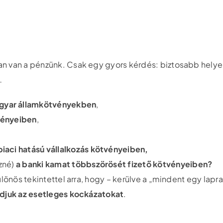
an van a pénzünk. Csak egy gyors kérdés: biztosabb hely
…
gyar államkötvényekben
,
vényeiben
,
iaci hatású vállalkozás kötvényeiben,
ezné)
a banki kamat többszörösét fizető kötvényeiben?
ülönös tekintettel arra, hogy – kerülve a „mindent egy lap
udjuk az esetleges kockázatokat
.