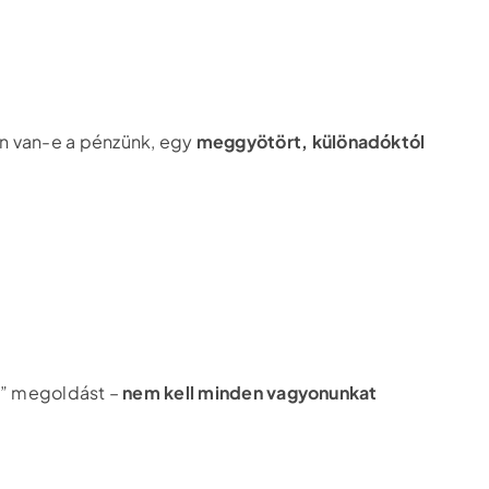
en van-e a pénzünk, egy
meggyötört, különadóktól
ra” megoldást –
nem kell minden vagyonunkat