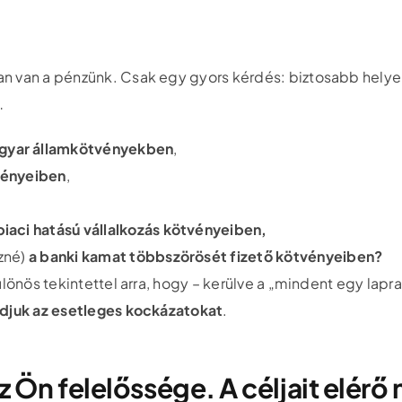
an van a pénzünk. Csak egy gyors kérdés: biztosabb hely
…
gyar államkötvényekben
,
vényeiben
,
iaci hatású vállalkozás kötvényeiben,
ezné)
a banki kamat többszörösét fizető kötvényeiben?
ülönös tekintettel arra, hogy – kerülve a „mindent egy lap
udjuk az esetleges kockázatokat
.
 Ön felelőssége. A céljait elérő