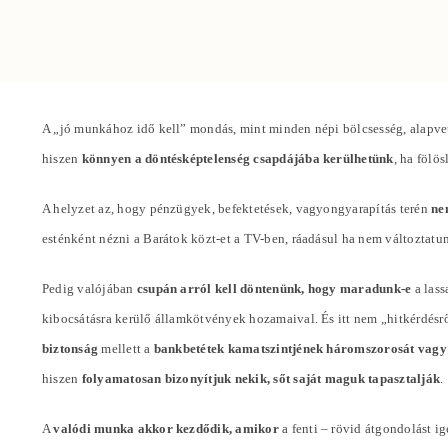
A „jó munkához idő kell” mondás, mint minden népi bölcsesség, alapvet
hiszen
könnyen a döntésképtelenség csapdájába kerülhetünk
, ha fölö
A helyzet az, hogy pénzügyek, befektetések, vagyongyarapítás terén
ne
esténként nézni a Barátok közt-et a TV-ben, ráadásul ha nem változta
Pedig valójában
csupán arról kell döntenünk, hogy maradunk-e
a lass
kibocsátásra kerülő államkötvények hozamaival. És itt nem „hitkérdésr
biztonság
mellett a
bankbetétek kamatszintjének háromszorosát vagy
hiszen
folyamatosan bizonyítjuk nekik, sőt saját maguk tapasztalják
.
A
valódi munka akkor kezdődik, amikor
a fenti – rövid átgondolást i