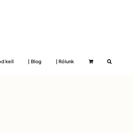
d kell
| Blog
| Rólunk