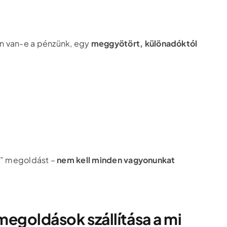
en van-e a pénzünk, egy
meggyötört, különadóktól
ra” megoldást –
nem kell minden vagyonunkat
 megoldások szállítása a mi