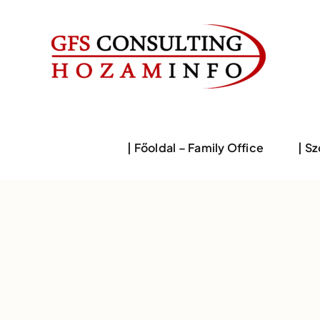
Skip
to
content
| Főoldal – Family Office
| S