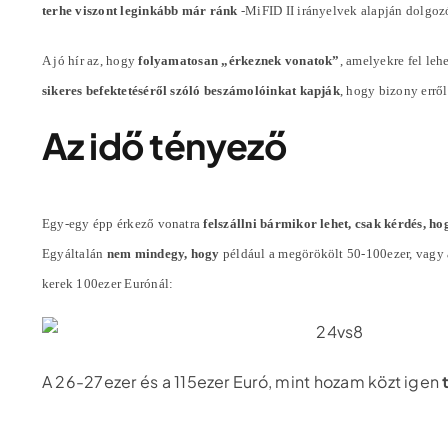
terhe viszont leginkább már ránk
-MiFID II irányelvek alapján dolgoz
A jó hír az, hogy
folyamatosan „érkeznek vonatok”
, amelyekre fel lehe
sikeres befektetéséről szóló beszámolóinkat kapják
, hogy bizony errő
Az idő tényező
Egy-egy épp érkező vonatra
felszállni bármikor lehet, csak kérdés, ho
Egyáltalán
nem mindegy, hogy
például a megörökölt 50-100ezer, vagy
kerek 100ezer Eurónál:
A 26-27ezer és a 115ezer Euró, mint hozam közt igen