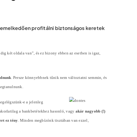
iemelkedően profitálni biztonságos keretek
g két oldala van”, és ez bizony ebben az esetben is igaz,
odnunk
. Persze könnyebbnek tűnik nem változtatni semmin, és
megtanulnunk.
megelégszünk-e a jelenleg
yakorlatilag a bankbetétekhez hasonló, vagy
akár nagyobb (!)
rt ez tény
. Minden megbízónk tisztában van ezzel,