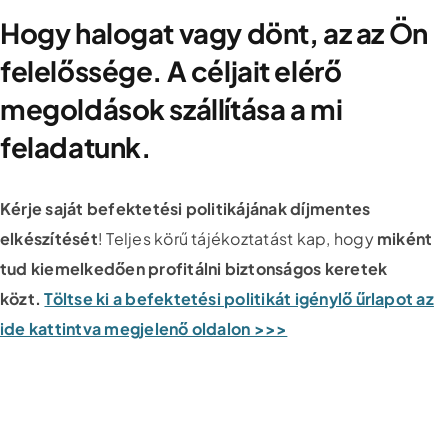
Hogy halogat vagy dönt, az az Ön
felelőssége. A céljait elérő
megoldások szállítása a mi
feladatunk.
Kérje saját befektetési politikájának díjmentes
elkészítését
! Teljes körű tájékoztatást kap, hogy
miként
tud kiemelkedően profitálni biztonságos keretek
közt.
Töltse ki a befektetési politikát igénylő űrlapot az
ide kattintva megjelenő oldalon >>>