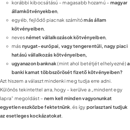
korábbi kibocsátású – magasabb hozamú –
magyar
államkötvényekben
,
egyéb, fejlődő piacnak számító
más állam
kötvényeiben
,
neves
német vállalkozások kötvényeiben
,
más
nyugat-európai, vagy tengerentúli, nagy piaci
hatású vállalkozás kötvényeiben,
ugyanazon banknak
(mint ahol betétjét elhelyezné)
a
banki kamat többszörösét fizető kötvényeiben?
Azt hiszem a választ mindenki meg tudja erre adni.
Különös tekintettel arra, hogy – kerülve a „mindent egy
lapra” megoldást –
nem kell minden vagyonunkat
egyetlen eszközbe fektetnünk
, és így
porlasztani tudjuk
az esetleges kockázatokat
.