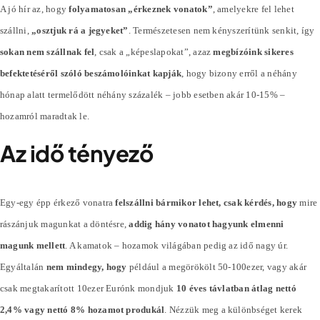
A jó hír az, hogy
folyamatosan „érkeznek vonatok”
, amelyekre fel lehet
szállni,
„osztjuk rá a jegyeket”
. Természetesen nem kényszerítünk senkit, így
sokan nem szállnak fel
, csak a „képeslapokat”, azaz
megbízóink sikeres
befektetéséről szóló beszámolóinkat kapják
, hogy bizony erről a néhány
hónap alatt termelődött néhány
százalék
– jobb esetben akár 10-15% –
hozamról maradtak le.
Az idő tényező
Egy-egy épp érkező vonatra
felszállni bármikor lehet, csak kérdés, hogy
mire
rászánjuk magunkat a döntésre,
addig hány vonatot hagyunk elmenni
magunk mellett
. A kamatok – hozamok világában pedig az idő nagy úr.
Egyáltalán
nem mindegy, hogy
például a megörökölt 50-100ezer, vagy akár
csak megtakarított 10ezer Eurónk mondjuk
10 éves távlatban átlag nettó
2,4% vagy nettó 8% hozamot produkál
. Nézzük meg a különbséget kerek