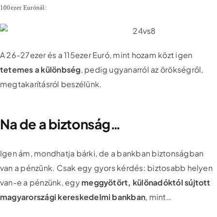
100ezer Eurónál:
A 26-27ezer és a 115ezer Euró, mint hozam közt igen
tetemes a különbség
, pedig ugyanarról az örökségről,
megtakarításról beszélünk.
Na de a biztonság…
Igen ám, mondhatja bárki, de a bankban biztonságban
van a pénzünk. Csak egy gyors kérdés: biztosabb helyen
van-e a pénzünk, egy
meggyötört, különadóktól sújtott
magyarországi kereskedelmi bankban
, mint…