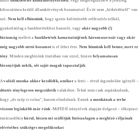
alatti
bankbetétes kamatkörnyezetben
, vagy megelégszünk-e a jelenleg
kibocsátásra kerülő államkötvények hozamaival. És itt nem „hitkérdésről” van
szó.
Nem kell elhinnünk
, hogy igenis különösebb erőfeszítés nélkül,
gyakorlatilag a bankbetétekhez hasonló, vagy
akár nagyobb (!)
biztonság
mellett a
bankbetétek kamatszintjének háromszorosát vagy akár
még nagyobb nettó hozamot
is el lehet érni.
Nem hinnünk kell benne, mert ez
tény
. Minden megbízónk tisztában van ezzel, hiszen
folyamatosan
bizonyítjuk nekik, sőt saját maguk tapasztalják
.
A
valódi munka akkor kezdődik, amikor
a fenti – rövid átgondolást igénylő –
döntés ténylegesen megszületik
valakiben. Tehát nem csak sopánkodunk,
hogy „de szép is volna”, hanem elindulunk. Ennek
a munkának a terhe
viszont leginkább már ránk
-MiFID II irányelvek alapján dolgozó – tőkepiaci
tanácsadókra
hárul, hiszen mi szállítjuk futószalagon a megbízó céljainak
eléréséhez szükséges megoldásokat
.