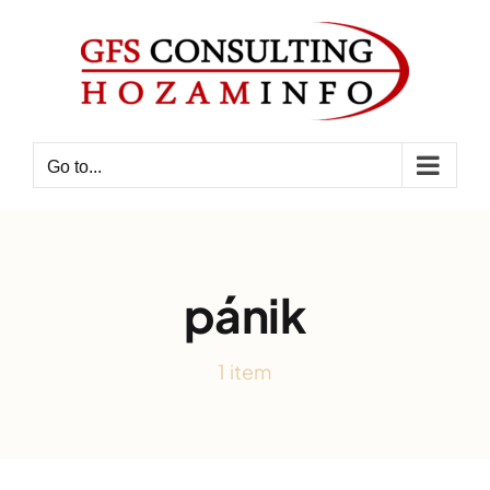
Skip
to
content
Go to...
pánik
1 item