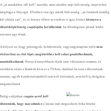
A „jó munkához idő kell” mondás, mint minden népi bölcsesség, alapvetően
megfogja a lényeget. Ellenben van egy másik bölcsesség: „az éremnek mindig
két oldala van”, és ez bizony ebben az esetben is igaz, hiszen
könnyen a
döntésképtelenség csapdájába kerülhetünk
, ha fölöslegesen járunk körbe
ezerszer egy témát.
A helyzet az, hogy pénzügyek, befektetések, vagyongyarapítás terén
nem
elsősorban az első lépés megtételéhez kell sokat gondolkodnunk,
munkálkodnunk
. Persze könnyebbnek tűnik nem változtatni semmin, és
esténként nézni a Barátok közt-et a TV-ben, ráadásul ha nem változtatunk
semmit, egyéb komfortzónánkból sem kell kitörnünk, nem kell új dolgokat
megtanulnunk.
Pedig valójában
csupán arról kell
döntenünk, hogy maradunk-e
a lassan már megszokott, béka feneke