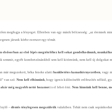
ően megfogja a lényeget. Ellenben van egy másik bölcsesség: „az éremnek mindi
slegesen járunk körbe ezerszer egy témát.
m elsősorban az első lépés megtételéhez kell sokat gondolkodnunk, munkálk
tunk semmit, egyéb komfortzónánkból sem kell kitörnünk, nem kell új dolgokat 
an már megszokott, béka feneke alatti
bankbetétes kamatkörnyezetben
, vagy 
ől” van szó.
Nem kell elhinnünk
, hogy igenis különösebb erőfeszítés nélkül, g
 akár még nagyobb nettó hozamot
is el lehet érni.
Nem hinnünk kell benne, me
génylő –
döntés ténylegesen megszületik
valakiben. Tehát nem csak sopánkodun