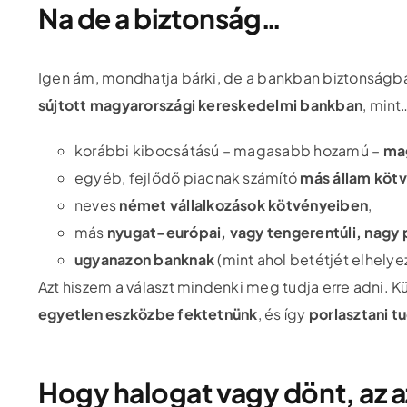
Na de a biztonság…
Igen ám, mondhatja bárki, de a bankban biztonságb
sújtott magyarországi kereskedelmi bankban
, mint
korábbi kibocsátású – magasabb hozamú –
ma
egyéb, fejlődő piacnak számító
más állam köt
neves
német vállalkozások kötvényeiben
,
más
nyugat-európai, vagy tengerentúli, nagy p
ugyanazon banknak
(mint ahol betétjét elhely
Azt hiszem a választ mindenki meg tudja erre adni. K
egyetlen eszközbe fektetnünk
, és így
porlasztani t
Hogy halogat vagy dönt, az az