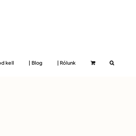
d kell
| Blog
| Rólunk