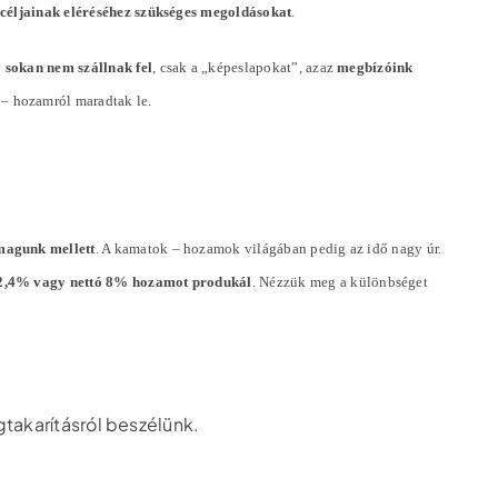
ó céljainak eléréséhez szükséges megoldásokat
.
y
sokan nem szállnak fel
, csak a „képeslapokat”, azaz
megbízóink
 – hozamról maradtak le.
magunk mellett
. A kamatok – hozamok világában pedig az idő nagy úr.
ó 2,4% vagy nettó 8% hozamot produkál
. Nézzük meg a különbséget
gtakarításról beszélünk.