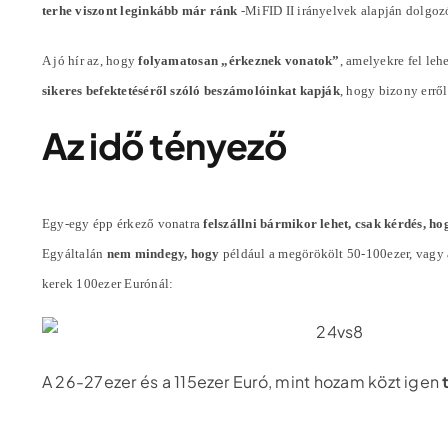
terhe viszont leginkább már ránk
-MiFID II irányelvek alapján dolgoz
A jó hír az, hogy
folyamatosan „érkeznek vonatok”
, amelyekre fel lehe
sikeres befektetéséről szóló beszámolóinkat kapják
, hogy bizony errő
Az idő tényező
Egy-egy épp érkező vonatra
felszállni bármikor lehet, csak kérdés, ho
Egyáltalán
nem mindegy, hogy
például a megörökölt 50-100ezer, vagy
kerek 100ezer Eurónál:
A 26-27ezer és a 115ezer Euró, mint hozam közt igen