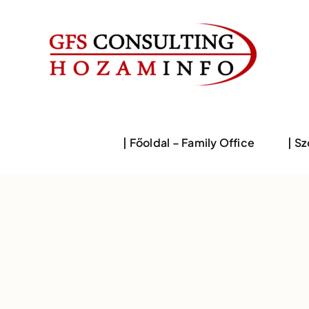
Skip
to
content
| Főoldal – Family Office
| S