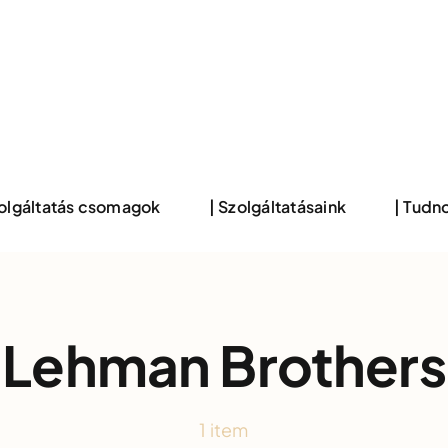
zolgáltatás csomagok
| Szolgáltatásaink
| Tudno
Lehman Brothers
1 item