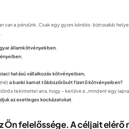
an van a pénzünk. Csak egy gyors kérdés: biztosabb hely
…
gyar államkötvényekben
,
vényeiben
,
iaci hatású vállalkozás kötvényeiben,
ezné)
a banki kamat többszörösét fizető kötvényeiben?
ülönös tekintettel arra, hogy – kerülve a „mindent egy lap
udjuk az esetleges kockázatokat
.
 Ön felelőssége. A céljait elérő