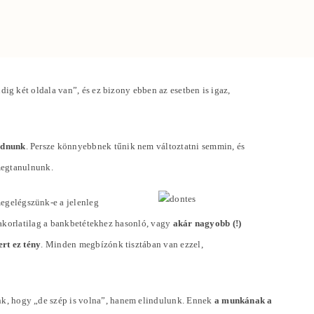
g két oldala van”, és ez bizony ebben az esetben is igaz,
odnunk
. Persze könnyebbnek tűnik nem változtatni semmin, és
megtanulnunk.
megelégszünk-e a jelenleg
yakorlatilag a bankbetétekhez hasonló, vagy
akár nagyobb (!)
rt ez tény
. Minden megbízónk tisztában van ezzel,
k, hogy „de szép is volna”, hanem elindulunk. Ennek
a munkának a