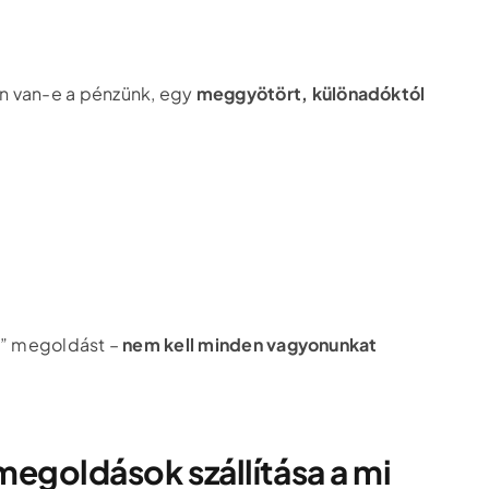
en van-e a pénzünk, egy
meggyötört, különadóktól
ra” megoldást –
nem kell minden vagyonunkat
 megoldások szállítása a mi