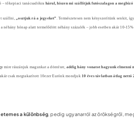
ó – tőkepiaci tanácsadókra
hárul, hiszen mi szállítjuk futószalagon a megbíz
t szállni,
„osztjuk rá a jegyeket”
. Természetesen nem kényszerítünk senkit, íg
l a néhány hónap alatt termelődött néhány
százalék
– jobb esetben akár 10-15%
gy
mire rászánjuk magunkat a döntésre,
addig hány vonatot hagyunk elmenni 
 akár csak megtakarított 10ezer Eurónk mondjuk
10 éves távlatban átlag nett
tetemes a különbség
, pedig ugyanarról az örökségről, me