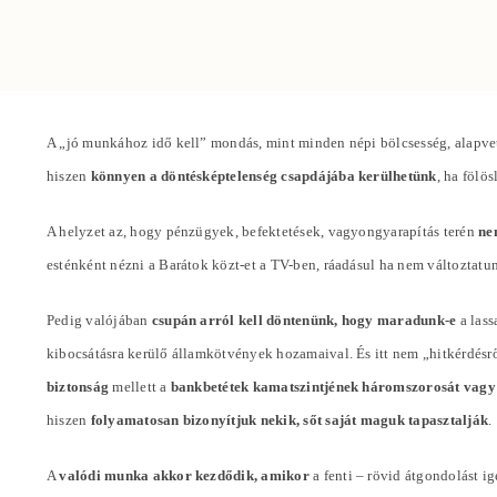
A „jó munkához idő kell” mondás, mint minden népi bölcsesség, alapvet
hiszen
könnyen a döntésképtelenség csapdájába kerülhetünk
, ha fölö
A helyzet az, hogy pénzügyek, befektetések, vagyongyarapítás terén
ne
esténként nézni a Barátok közt-et a TV-ben, ráadásul ha nem változta
Pedig valójában
csupán arról kell döntenünk, hogy maradunk-e
a lass
kibocsátásra kerülő államkötvények hozamaival. És itt nem „hitkérdésr
biztonság
mellett a
bankbetétek kamatszintjének háromszorosát vagy
hiszen
folyamatosan bizonyítjuk nekik, sőt saját maguk tapasztalják
.
A
valódi munka akkor kezdődik, amikor
a fenti – rövid átgondolást i