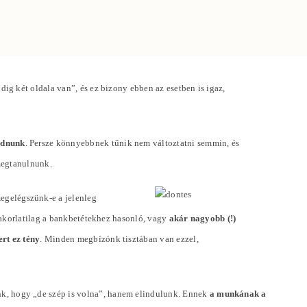
g két oldala van”, és ez bizony ebben az esetben is igaz,
odnunk
. Persze könnyebbnek tűnik nem változtatni semmin, és
megtanulnunk.
megelégszünk-e a jelenleg
yakorlatilag a bankbetétekhez hasonló, vagy
akár nagyobb (!)
rt ez tény
. Minden megbízónk tisztában van ezzel,
k, hogy „de szép is volna”, hanem elindulunk. Ennek
a munkának a