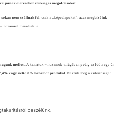
ó céljainak eléréséhez szükséges megoldásokat
.
y
sokan nem szállnak fel
, csak a „képeslapokat”, azaz
megbízóink
 – hozamról maradtak le.
magunk mellett
. A kamatok – hozamok világában pedig az idő nagy úr.
ó 2,4% vagy nettó 8% hozamot produkál
. Nézzük meg a különbséget
gtakarításról beszélünk.