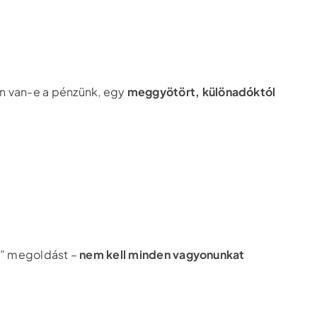
en van-e a pénzünk, egy
meggyötört, különadóktól
ra” megoldást –
nem kell minden vagyonunkat