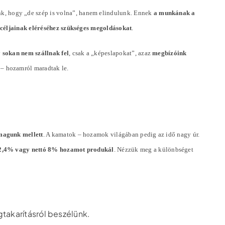
k, hogy „de szép is volna”, hanem elindulunk. Ennek
a munkának a
ó céljainak eléréséhez szükséges megoldásokat
.
y
sokan nem szállnak fel
, csak a „képeslapokat”, azaz
megbízóink
 – hozamról maradtak le.
magunk mellett
. A kamatok – hozamok világában pedig az idő nagy úr.
ó 2,4% vagy nettó 8% hozamot produkál
. Nézzük meg a különbséget
gtakarításról beszélünk.