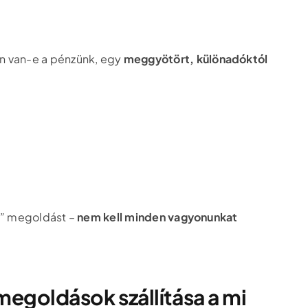
en van-e a pénzünk, egy
meggyötört, különadóktól
ra” megoldást –
nem kell minden vagyonunkat
 megoldások szállítása a mi