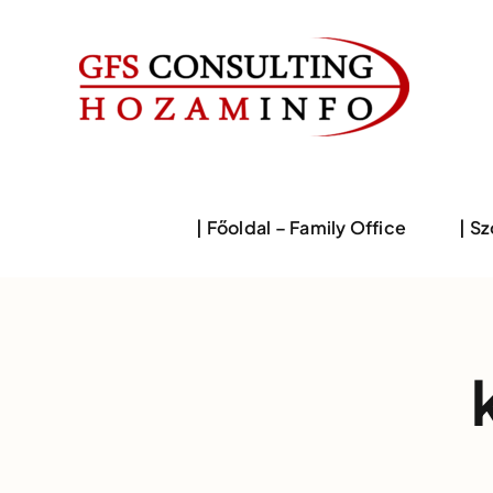
Skip
to
content
| Főoldal – Family Office
| S