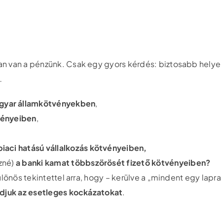
an van a pénzünk. Csak egy gyors kérdés: biztosabb hely
…
gyar államkötvényekben
,
vényeiben
,
iaci hatású vállalkozás kötvényeiben,
ezné)
a banki kamat többszörösét fizető kötvényeiben?
ülönös tekintettel arra, hogy – kerülve a „mindent egy lap
udjuk az esetleges kockázatokat
.