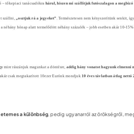
ó – tőkepiaci tanácsadókra
hárul, hiszen mi szállítjuk futószalagon a megbíz
t szállni,
„osztjuk rá a jegyeket”
. Természetesen nem kényszerítünk senkit, íg
l a néhány hónap alatt termelődött néhány
százalék
– jobb esetben akár 10-15%
gy
mire rászánjuk magunkat a döntésre,
addig hány vonatot hagyunk elmenni 
 akár csak megtakarított 10ezer Eurónk mondjuk
10 éves távlatban átlag nett
tetemes a különbség
, pedig ugyanarról az örökségről, me