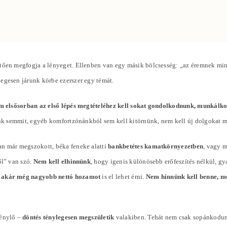
ően megfogja a lényeget. Ellenben van egy másik bölcsesség: „az éremnek mindi
slegesen járunk körbe ezerszer egy témát.
m elsősorban az első lépés megtételéhez kell sokat gondolkodnunk, munkálk
tunk semmit, egyéb komfortzónánkból sem kell kitörnünk, nem kell új dolgokat 
an már megszokott, béka feneke alatti
bankbetétes kamatkörnyezetben
, vagy 
ől” van szó.
Nem kell elhinnünk
, hogy igenis különösebb erőfeszítés nélkül, g
 akár még nagyobb nettó hozamot
is el lehet érni.
Nem hinnünk kell benne, me
génylő –
döntés ténylegesen megszületik
valakiben. Tehát nem csak sopánkodun