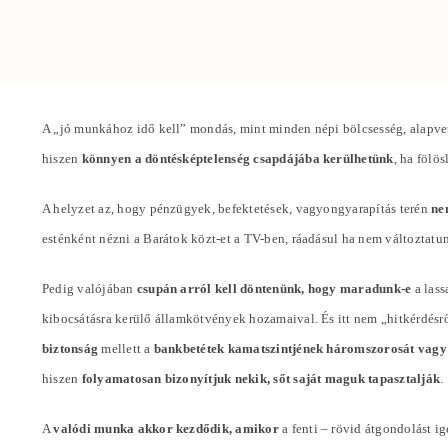
A „jó munkához idő kell” mondás, mint minden népi bölcsesség, alapvet
hiszen
könnyen a döntésképtelenség csapdájába kerülhetünk
, ha fölö
A helyzet az, hogy pénzügyek, befektetések, vagyongyarapítás terén
ne
esténként nézni a Barátok közt-et a TV-ben, ráadásul ha nem változta
Pedig valójában
csupán arról kell döntenünk, hogy maradunk-e
a lass
kibocsátásra kerülő államkötvények hozamaival. És itt nem „hitkérdésr
biztonság
mellett a
bankbetétek kamatszintjének háromszorosát vagy
hiszen
folyamatosan bizonyítjuk nekik, sőt saját maguk tapasztalják
.
A
valódi munka akkor kezdődik, amikor
a fenti – rövid átgondolást i