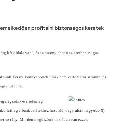
iemelkedően profitálni biztonságos keretek
g két oldala van”, és ez bizony ebben az esetben is igaz,
odnunk
. Persze könnyebbnek tűnik nem változtatni semmin, és
megtanulnunk.
megelégszünk-e a jelenleg
yakorlatilag a bankbetétekhez hasonló, vagy
akár nagyobb (!)
rt ez tény
. Minden megbízónk tisztában van ezzel,