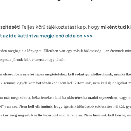
észítését
! Teljes körű tájékoztatást kap, hogy
miként tud k
pot az ide kattintva megjelenő oldalon >>>
ően megfogja a lényeget. Ellenben van egy másik bölcsesség: „az éremnek mindi
slegesen járunk körbe ezerszer egy témát.
m elsősorban az első lépés megtételéhez kell sokat gondolkodnunk, munkálk
tunk semmit, egyéb komfortzónánkból sem kell kitörnünk, nem kell új dolgokat 
an már megszokott, béka feneke alatti
bankbetétes kamatkörnyezetben
, vagy 
ől” van szó.
Nem kell elhinnünk
, hogy igenis különösebb erőfeszítés nélkül, g
 akár még nagyobb nettó hozamot
is el lehet érni.
Nem hinnünk kell benne, me