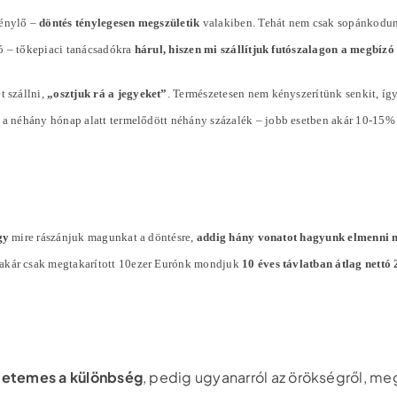
génylő –
döntés ténylegesen megszületik
valakiben. Tehát nem csak sopánkodun
ó – tőkepiaci tanácsadókra
hárul, hiszen mi szállítjuk futószalagon a megbíz
t szállni,
„osztjuk rá a jegyeket”
. Természetesen nem kényszerítünk senkit, íg
l a néhány hónap alatt termelődött néhány
százalék
– jobb esetben akár 10-15%
gy
mire rászánjuk magunkat a döntésre,
addig hány vonatot hagyunk elmenni 
 akár csak megtakarított 10ezer Eurónk mondjuk
10 éves távlatban átlag nett
tetemes a különbség
, pedig ugyanarról az örökségről, me