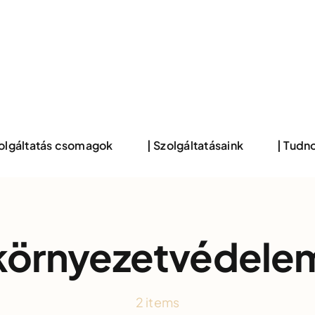
zolgáltatás csomagok
| Szolgáltatásaink
| Tudno
környezetvédele
2 items