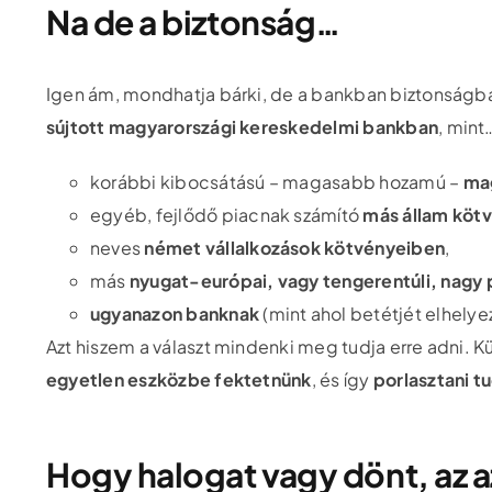
Na de a biztonság…
Igen ám, mondhatja bárki, de a bankban biztonságb
sújtott magyarországi kereskedelmi bankban
, mint
korábbi kibocsátású – magasabb hozamú –
ma
egyéb, fejlődő piacnak számító
más állam köt
neves
német vállalkozások kötvényeiben
,
más
nyugat-európai, vagy tengerentúli, nagy p
ugyanazon banknak
(mint ahol betétjét elhely
Azt hiszem a választ mindenki meg tudja erre adni. K
egyetlen eszközbe fektetnünk
, és így
porlasztani t
Hogy halogat vagy dönt, az az