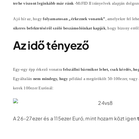
terhe viszont leginkább már ránk
-MiFID II irányelvek alapján dolgoz
A jó hír az, hogy
folyamatosan „érkeznek vonatok”
, amelyekre fel lehe
sikeres befektetéséről szóló beszámolóinkat kapják
, hogy bizony errő
Az idő tényező
Egy-egy épp érkező vonatra
felszállni bármikor lehet, csak kérdés, ho
Egyáltalán
nem mindegy, hogy
például a megörökölt 50-100ezer, vagy
kerek 100ezer Eurónál:
A 26-27ezer és a 115ezer Euró, mint hozam közt igen