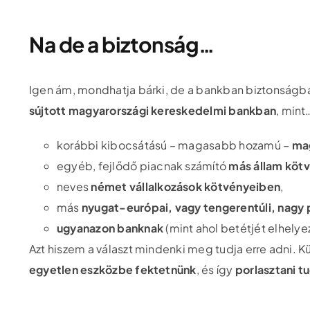
Na de a biztonság…
Igen ám, mondhatja bárki, de a bankban biztonságb
sújtott magyarországi kereskedelmi bankban
, mint
korábbi kibocsátású – magasabb hozamú –
ma
egyéb, fejlődő piacnak számító
más állam köt
neves
német vállalkozások kötvényeiben
,
más
nyugat-európai, vagy tengerentúli, nagy p
ugyanazon banknak
(mint ahol betétjét elhely
Azt hiszem a választ mindenki meg tudja erre adni. K
egyetlen eszközbe fektetnünk
, és így
porlasztani t