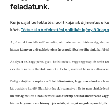
feladatunk.
Kérje saját befektetési politikájának díjmentes elk
közt.
Töltse ki a befektetési politikát igénylő űrla
A „jó munkához idő kell” mondás, mint minden népi bölcsesség, alapvet
hiszen
könnyen a döntésképtelenség csapdájába kerülhetünk
, ha fölö
A helyzet az, hogy pénzügyek, befektetések, vagyongyarapítás terén
ne
esténként nézni a Barátok közt-et a TV-ben, ráadásul ha nem változta
Pedig valójában
csupán arról kell döntenünk, hogy maradunk-e
a lass
kibocsátásra kerülő államkötvények hozamaival. És itt nem „hitkérdésr
biztonság
mellett a
bankbetétek kamatszintjének háromszorosát vagy
hiszen
folyamatosan bizonyítjuk nekik, sőt saját maguk tapasztalják
.