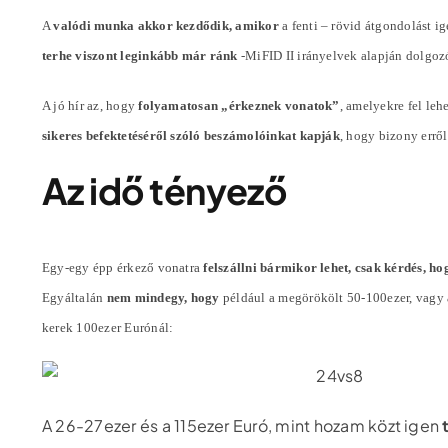
A
valódi munka akkor kezdődik, amikor
a fenti – rövid átgondolást i
terhe viszont leginkább már ránk
-MiFID II irányelvek alapján dolgoz
A jó hír az, hogy
folyamatosan „érkeznek vonatok”
, amelyekre fel lehe
sikeres befektetéséről szóló beszámolóinkat kapják
, hogy bizony errő
Az idő tényező
Egy-egy épp érkező vonatra
felszállni bármikor lehet, csak kérdés, ho
Egyáltalán
nem mindegy, hogy
például a megörökölt 50-100ezer, vagy
kerek 100ezer Eurónál:
A 26-27ezer és a 115ezer Euró, mint hozam közt igen