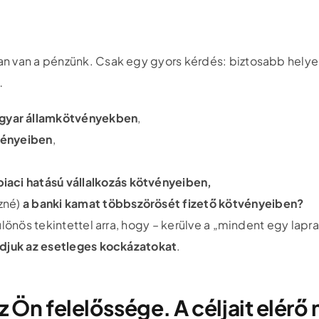
an van a pénzünk. Csak egy gyors kérdés: biztosabb hely
…
gyar államkötvényekben
,
vényeiben
,
iaci hatású vállalkozás kötvényeiben,
ezné)
a banki kamat többszörösét fizető kötvényeiben?
ülönös tekintettel arra, hogy – kerülve a „mindent egy lap
udjuk az esetleges kockázatokat
.
 Ön felelőssége. A céljait elérő