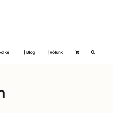
d kell
| Blog
| Rólunk
m