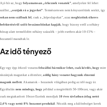
A jó hír az, hogy
folyamatosan „érkeznek vonatok”
, amelyekre fel lehet
szállni,
„osztjuk rá a jegyeket”
. Természetesen nem kényszerítünk senkit, így
sokan nem szállnak fel
, csak a „képeslapokat”, azaz
megbízóink sikeres
befektetéséről szóló beszámolóinkat kapják
, hogy bizony erről a néhány
hónap alatt termelődött néhány
százalék
– jobb esetben akár 10-15% –
hozamról maradtak le.
Az idő tényező
Egy-egy épp érkező vonatra
felszállni bármikor lehet, csak kérdés, hogy
mire
rászánjuk magunkat a döntésre,
addig hány vonatot hagyunk elmenni
magunk mellett
. A kamatok – hozamok világában pedig az idő nagy úr.
Egyáltalán
nem mindegy, hogy
például a megörökölt 50-100ezer, vagy akár
csak megtakarított 10ezer Eurónk mondjuk
10 éves távlatban átlag nettó
2,4% vagy nettó 8% hozamot produkál
. Nézzük meg a különbséget kerek