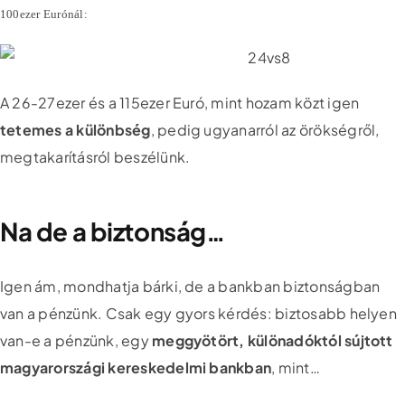
100ezer Eurónál:
A 26-27ezer és a 115ezer Euró, mint hozam közt igen
tetemes a különbség
, pedig ugyanarról az örökségről,
megtakarításról beszélünk.
Na de a biztonság…
Igen ám, mondhatja bárki, de a bankban biztonságban
van a pénzünk. Csak egy gyors kérdés: biztosabb helyen
van-e a pénzünk, egy
meggyötört, különadóktól sújtott
magyarországi kereskedelmi bankban
, mint…