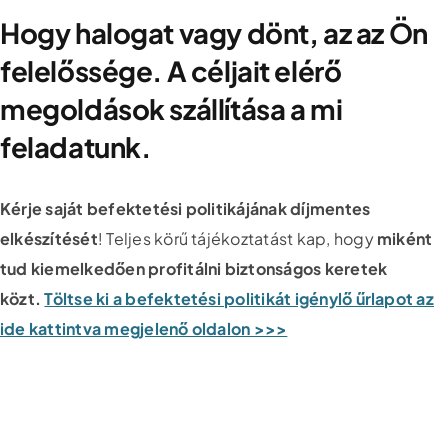
Hogy halogat vagy dönt, az az Ön
felelőssége. A céljait elérő
megoldások szállítása a mi
feladatunk.
Kérje saját befektetési politikájának díjmentes
elkészítését
! Teljes körű tájékoztatást kap, hogy
miként
tud kiemelkedően profitálni biztonságos keretek
közt.
Töltse ki a befektetési politikát igénylő űrlapot az
ide kattintva megjelenő oldalon >>>