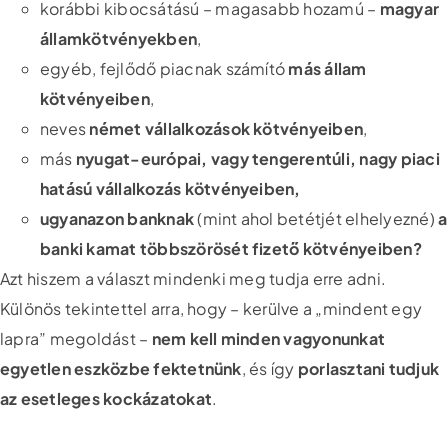
korábbi kibocsátású – magasabb hozamú –
magyar
államkötvényekben
,
egyéb, fejlődő piacnak számító
más állam
kötvényeiben
,
neves
német vállalkozások kötvényeiben
,
más
nyugat-európai, vagy tengerentúli, nagy piaci
hatású vállalkozás kötvényeiben,
ugyanazon banknak
(mint ahol betétjét elhelyezné)
a
banki kamat többszörösét fizető kötvényeiben?
Azt hiszem a választ mindenki meg tudja erre adni.
Különös tekintettel arra, hogy – kerülve a „mindent egy
lapra” megoldást –
nem kell minden vagyonunkat
egyetlen eszközbe fektetnünk
, és így
porlasztani tudjuk
az esetleges kockázatokat
.