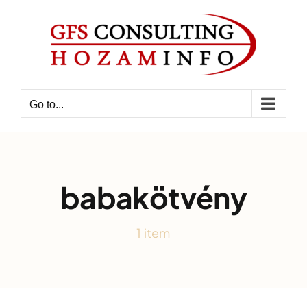
Skip
to
content
Go to...
babakötvény
1 item