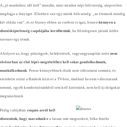
A „jó munkához idő kell” mondás, mint minden népi bölcsesség, alapvetően
megfogja a lényeget. Ellenben van egy másik bölcsesség: „az éremnek mindig
két oldala van”, és ez bizony ebben az esetben is igaz, hiszen
könnyen a
döntésképtelenség csapdájába kerülhetünk
, ha fölöslegesen járunk körbe
ezerszer egy témát.
A helyzet az, hogy pénzügyek, befektetések, vagyongyarapítás terén
nem
elsősorban az első lépés megtételéhez kell sokat gondolkodnunk,
munkálkodnunk
. Persze könnyebbnek tűnik nem változtatni semmin, és
esténként nézni a Barátok közt-et a TV-ben, ráadásul ha nem változtatunk
semmit, egyéb komfortzónánkból sem kell kitörnünk, nem kell új dolgokat
megtanulnunk.
Pedig valójában
csupán arról kell
döntenünk, hogy maradunk-e
a lassan már megszokott, béka feneke