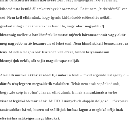
alatti
bankbetétes kamatkörnyezetben
, vagy megelégszünk-e a jelenleg
kibocsátásra kerülő államkötvények hozamaival. És itt nem „hitkérdésről” van
szó.
Nem kell elhinnünk
, hogy igenis különösebb erőfeszítés nélkül,
gyakorlatilag a bankbetétekhez hasonló, vagy
akár nagyobb (!)
biztonság
mellett a
bankbetétek kamatszintjének háromszorosát vagy akár
még nagyobb nettó hozamot
is el lehet érni.
Nem hinnünk kell benne, mert ez
tény
. Minden megbízónk tisztában van ezzel, hiszen
folyamatosan
bizonyítjuk nekik, sőt saját maguk tapasztalják
.
A
valódi munka akkor kezdődik, amikor
a fenti – rövid átgondolást igénylő –
döntés ténylegesen megszületik
valakiben. Tehát nem csak sopánkodunk,
hogy „de szép is volna”, hanem elindulunk. Ennek
a munkának a terhe
viszont leginkább már ránk
-MiFID II irányelvek alapján dolgozó – tőkepiaci
tanácsadókra
hárul, hiszen mi szállítjuk futószalagon a megbízó céljainak
eléréséhez szükséges megoldásokat
.