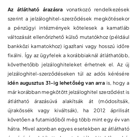
Az átlátható árazásra
vonatkozó rendelkezések
szerint a jelzáloghitel-szerződések megkötésekor
a pénzügyi intézmények kötelesek a kamatláb
változását ellenőrizhető külső mutatókhoz (például
bankközi kamatokhoz) igazítani vagy hosszú időre
fixálni. Így az ügyfelek a korábbiaknál átláthatóbb,
követhetőbb jelzáloghiteleket érhetnek el. Az új
jelzáloghitel-szerződéseken túl az adós kérésére
idén augusztus 31-ig lehetőség van arra
is, hogy a
már korábban megkötött jelzáloghitel szerződést is
átlátható árazásúvá alakítsák át (módosítsák,
újrakössék vagy kiváltsák), ha 2012 áprilisát
követően a futamidőből még több mint egy év van
hátra. Mivel azonban egyes esetekben az átlátható