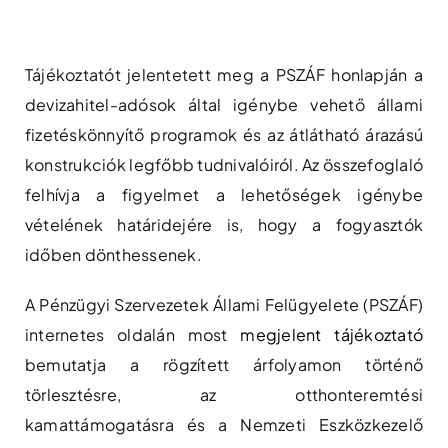
Skip
to
content
Tájékoztatót jelentetett meg a PSZÁF honlapján a
devizahitel-adósok által igénybe vehető állami
fizetéskönnyítő programok és az átlátható árazású
konstrukciók legfőbb tudnivalóiról. Az összefoglaló
felhívja a figyelmet a lehetőségek igénybe
vételének határidejére is, hogy a fogyasztók
időben dönthessenek.
A Pénzügyi Szervezetek Állami Felügyelete (PSZÁF)
internetes oldalán most
megjelent tájékoztató
bemutatja a rögzített árfolyamon történő
törlesztésre, az otthonteremtési
kamattámogatásra és a Nemzeti Eszközkezelő