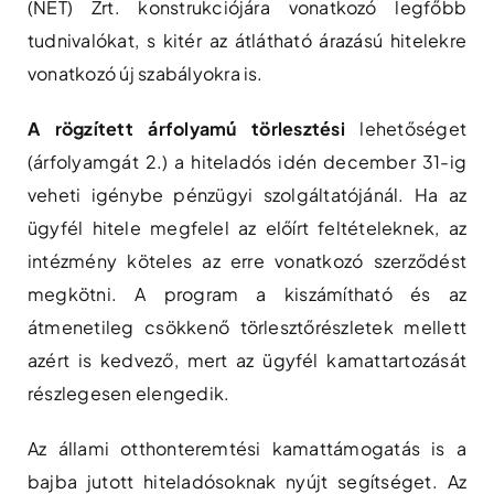
(NET) Zrt. konstrukciójára vonatkozó legfőbb
tudnivalókat, s kitér az átlátható árazású hitelekre
vonatkozó új szabályokra is.
A rögzített árfolyamú törlesztési
lehetőséget
(árfolyamgát 2.) a hiteladós idén december 31-ig
veheti igénybe pénzügyi szolgáltatójánál. Ha az
ügyfél hitele megfelel az előírt feltételeknek, az
intézmény köteles az erre vonatkozó szerződést
megkötni. A program a kiszámítható és az
átmenetileg csökkenő törlesztőrészletek mellett
azért is kedvező, mert az ügyfél kamattartozását
részlegesen elengedik.
Az állami otthonteremtési kamattámogatás is a
bajba jutott hiteladósoknak nyújt segítséget. Az