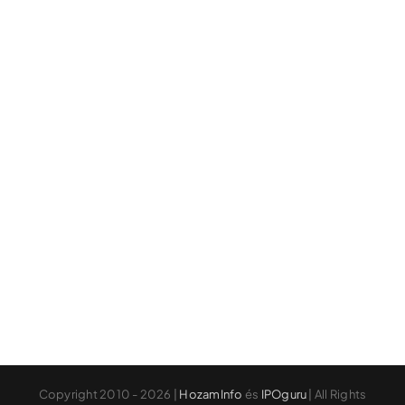
Copyright 2010 - 2026 |
HozamInfo
és
IPOguru
| All Rights