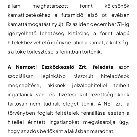
állam meghatározott forint kölcsönök
kamatfizetéséhez a futamidő első öt évében
kamattámogatást nyújt. Ez az idén december 31-ig
igényelhető lehetőség kizárólag a forint alapú
hitelekhez vehető igénybe, ahol a kamat, a költség,
s a tőke törlesztése is forintban történik.
A Nemzeti Eszközkezelő Zrt. feladata
azon
szociálisan leginkább rászorult hiteladósok
megsegítése, akiknek jelzáloghitellel terhelt
ingatlanuk van, és fizetési kötelezettségeiknek
tartósan nem tudnak eleget tenni. A NET Zrt. a
törvényben foglalt feltételek fennállása esetén a
hitellel érintett ingatlanokat megvásárolja úgy,
hogy az adós bérlőként a lakásban maradhat.