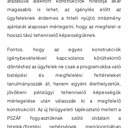
árazásúvá alakított konstrukciók hiteldíja akár
magasabb is lehet, az igénylés előtt az
ügyfeleknek érdemes a hitelt nyújtó intézmény
ajánlatát alaposan mérlegelni, hogy az megfelel-e
hosszú távú teherviselő képességüknek.
Fontos, hogy az egyes konstrukciók
igénybevételével kapcsolatos körültekintő
döntéshez az ügyfelek ne csak a programokba való
belépési és megfelelési feltételeket
tanulmányozzák át, hanem egyéni élethelyzetük,
jövőbeni pénzügyi teherviselő képességük
mérlegelése után válasszák ki a megfelelő
konstrukciót. Az új felügyeleti tájékoztató mellett a
PSZÁF fogyasztóknak szóló oldalain a
hitelek/fizetési nehézségek menüpontjában