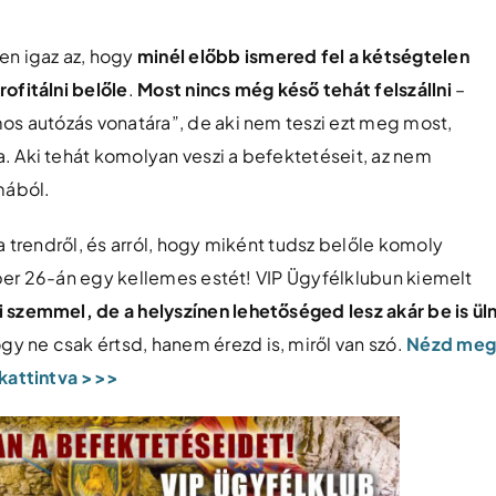
n igaz az, hogy
minél előbb ismered fel a kétségtelen
ofitálni belőle
.
Most nincs még késő tehát felszállni
–
mos autózás vonatára”, de aki nem teszi ezt meg most,
. Aki tehát komolyan veszi a befektetéseit, az nem
mából.
a trendről, és arról, hogy miként tudsz belőle komoly
któber 26-án egy kellemes estét! VIP Ügyfélklubun kiemelt
 szemmel, de a helyszínen lehetőséged lesz akár be is üln
ogy ne csak értsd, hanem érezd is, miről van szó.
Nézd meg
 kattintva >>>