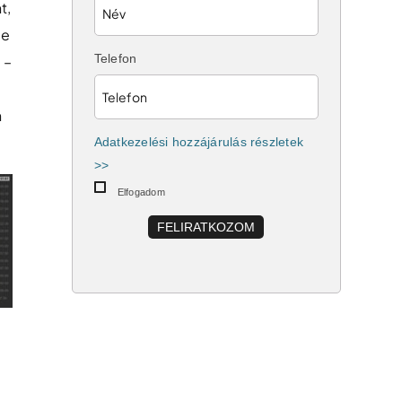
t,
de
Telefon
 –
n
Adatkezelési hozzájárulás részletek
>>
Elfogadom
FELIRATKOZOM
k