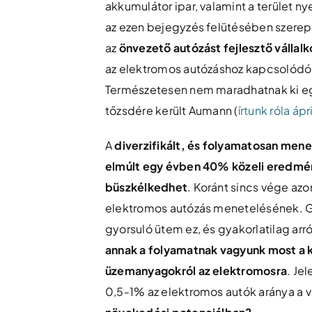
akkumulátor ipar, valamint a terület nye
az ezen bejegyzés felütésében szere
az
önvezető autózást fejlesztő vállalko
az elektromos autózáshoz kapcsolódó 
Természetesen nem maradhatnak ki egy 
tőzsdére került Aumann (
írtunk róla ápr
A
diverzifikált, és folyamatosan mene
elmúlt egy évben 40% közeli eredmé
büszkélkedhet
. Koránt sincs vége az
elektromos autózás menetelésének. G
gyorsuló ütem ez, és gyakorlatilag arró
annak a folyamatnak vagyunk most a ke
üzemanyagokról az elektromosra
. Je
0,5-1% az elektromos autók aránya a 