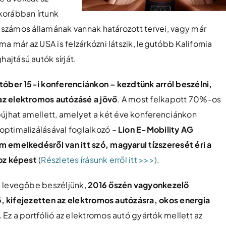
korábban írtunk
a számos államának vannak határozott tervei, vagy már
a már az USA is felzárkózni látszik, legutóbb Kalifornia
jtású autók sírját.
tóber 15-i konferenciánkon – kezdtünk arról beszélni,
az elektromos autózásé a jövő
. A most felkapott 70%-os
jhat amellett, amelyet a két éve konferenciánkon
ptimalizálásával foglalkozó –
Lion E-Mobility AG
 emelkedésről van itt szó, magyarul tízszeresét éri a
hoz képest
(
Részletes írásunk erről itt >>>)
.
a levegőbe beszéljünk,
2016 őszén vagyonkezelő
ső, kifejezetten az elektromos autózásra, okos energia
.
Ez a portfólió az elektromos autó gyártók mellett az