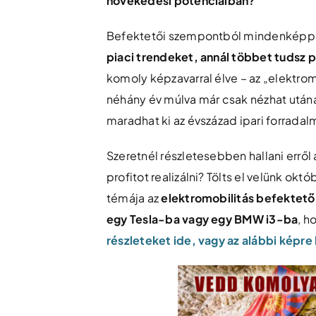
növekedési potenciálban?
Befektetői szempontból mindenképpe
piaci trendeket, annál többet tudsz pr
komoly képzavarral élve – az „elektro
néhány év múlva már csak nézhat utána
maradhat ki az évszázad ipari forradal
Szeretnél részletesebben hallani erről 
profitot realizálni? Tölts el velünk o
témája az
elektromobilitás befektetői
egy Tesla-ba vagy egy BMW i3-ba
, h
részleteket ide, vagy az alábbi képre