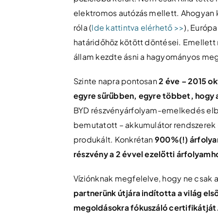
elektromos autózás mellett. Ahogyan 
róla (
Ide kattintva elérhető >>
), Európ
határidőhöz kötött döntései. Emellett m
állam kezdte ásni a hagyományos megha
Szinte napra pontosan
2 éve – 2015 ok
egyre sűrűbben, egyre többet, hogy 
BYD részvényárfolyam-emelkedés elbú
bemutatott – akkumulátor rendszerek o
produkált. Konkrétan
900%(!) árfolyam
részvény a 2 évvel ezelőtti árfolyam
Víziónknak megfelelve, hogy ne csak 
partnerünk útjára indította a világ el
megoldásokra fókuszáló certifikátját