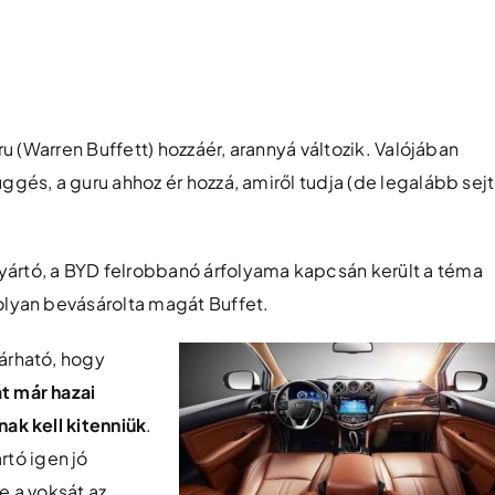
uru (Warren Buffett) hozzáér, arannyá változik. Valójában
ggés, a guru ahhoz ér hozzá, amiről tudja (de legalább sejti
yártó, a BYD felrobbanó árfolyama kapcsán került a téma
molyan bevásárolta magát Buffet.
várható, hogy
t már hazai
nak kell kitenniük
.
tó igen jó
e a voksát az