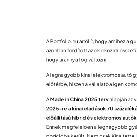
Skip
to
content
A Portfolio.hu arról ír, hogy amihez a g
azonban fordított az ok okozati összefü
hogy arannyá fog változni.
A legnagyobb kínai elektromos autó g
előtérbe, hiszen a vállalatba igen ko
A
Made in
China 2025 terv
alapján az 
2025-re a kínai eladások 70 százaléká
előállítású hibrid és elektromos autók
Ennek megfelelően a legnagyobb gyár
pozícióba került. Nem csak Kína tette l