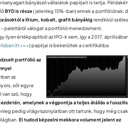
rsanyagait bányászó vállalatok papírjait is tartja. Példakén
plő
BYD is része
(jelenleg 15%-ban) ennek a portfóliónak, 
zásoktól a lítium, kobalt, grafit bányákig
rendkívül széles
– palettáról válogat a portfólió menedzsment.
ilyen értékpapírból az IPO-k sem, így a 2017. áprilisába
ilisban itt >>>
) papírjai is bekerültek a certifikátba.
dzselt portfólió
az
nnyel
onban az
yors, sőt egyre
l van szó, hogy
zdetén, amelynek a végpontja a teljes átállás a fosszilis
lenleg pedig világviszonylatban ott tartunk, hogy még csa
világban.
El tudod képzelni mekkora volument jelent ez