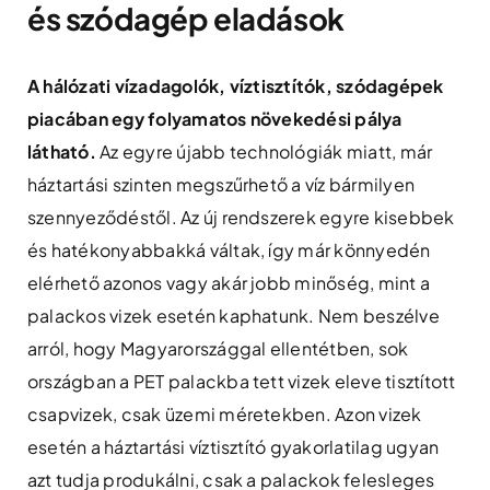
és szódagép eladások
A hálózati vízadagolók, víztisztítók, szódagépek
piacában egy folyamatos növekedési pálya
látható.
Az egyre újabb technológiák miatt, már
háztartási szinten megszűrhető a víz bármilyen
szennyeződéstől. Az új rendszerek egyre kisebbek
és hatékonyabbakká váltak, így már könnyedén
elérhető azonos vagy akár jobb minőség, mint a
palackos vizek esetén kaphatunk. Nem beszélve
arról, hogy Magyarországgal ellentétben, sok
országban a PET palackba tett vizek eleve tisztított
csapvizek, csak üzemi méretekben. Azon vizek
esetén a háztartási víztisztító gyakorlatilag ugyan
azt tudja produkálni, csak a palackok felesleges