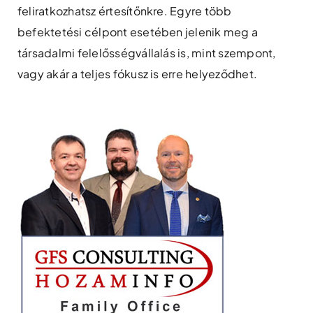
feliratkozhatsz értesítőnkre. Egyre több
befektetési célpont esetében jelenik meg a
társadalmi felelősségvállalás is, mint szempont,
vagy akár a teljes fókusz is erre helyeződhet.