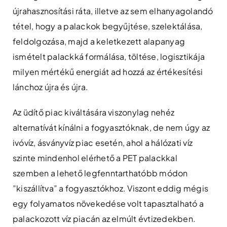
újrahasznosítási ráta, illetve az sem elhanyagolandó
tétel, hogy a palackok begyűjtése, szelektálása,
feldolgozása, majd a keletkezett alapanyag
ismételt palackká formálása, töltése, logisztikája
milyen mértékű energiát ad hozzá az értékesítési
lánchoz újra és újra.
Az üdítő piac kiváltására viszonylag nehéz
alternatívát kínálni a fogyasztóknak, de nem úgy az
ivóvíz, ásványvíz piac esetén, ahol a hálózati víz
szinte mindenhol elérhető a PET palackkal
szemben a lehető legfenntarthatóbb módon
”kiszállítva” a fogyasztókhoz. Viszont eddig mégis
egy folyamatos növekedése volt tapasztalható a
palackozott víz piacán az elmúlt évtizedekben.