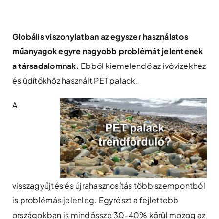
Skip
to
content
Globális viszonylatban az egyszer használatos
műanyagok egyre nagyobb problémát jelentenek
a társadalomnak.
Ebből kiemelendő az ivóvizekhez
és üdítőkhöz használt PET palack.
A
visszagyűjtés és újrahasznosítás több szempontból
is problémás jelenleg. Egyrészt a fejlettebb
országokban is mindössze 30-40% körül mozog az