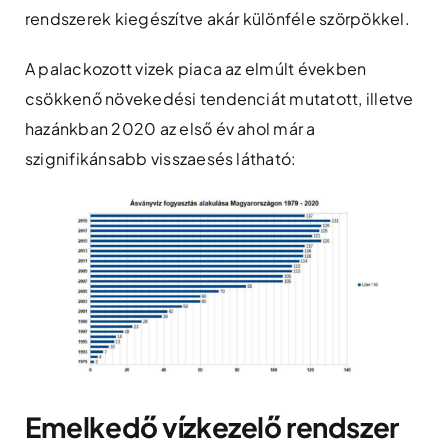
rendszerek kiegészítve akár különféle szörpökkel.
A palackozott vizek piaca az elmúlt években
csökkenő növekedési tendenciát mutatott, illetve
hazánkban 2020 az első év ahol már a
szignifikánsabb visszaesés látható:
Emelkedő vízkezelő rendszer