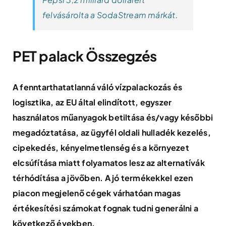
felvásárolta a SodaStream márkát
.
PET palack Összegzés
A fenntarthatatlanná váló vízpalackozás és
logisztika, az EU által elindított, egyszer
használatos műanyagok betiltása és/vagy későbbi
megadóztatása, az ügyfél oldali hulladék kezelés,
cipekedés, kényelmetlenség és a környezet
elcsúfítása miatt folyamatos lesz az alternatívák
térhódítása a jövőben. A jó termékekkel ezen
piacon megjelenő cégek várhatóan magas
értékesítési számokat fognak tudni generálni a
következő években.