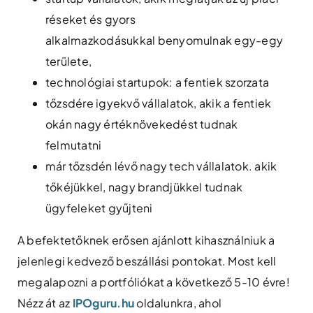
réseket és gyors
alkalmazkodásukkal benyomulnak egy-egy
területe,
technológiai startupok: a fentiek szorzata
tőzsdére igyekvő vállalatok, akik a fentiek
okán nagy értéknövekedést tudnak
felmutatni
már tőzsdén lévő nagy tech vállalatok. akik
tőkéjükkel, nagy brandjükkel tudnak
ügyfeleket gyűjteni
A befektetőknek erősen ajánlott kihasználniuk a
jelenlegi kedvező beszállási pontokat. Most kell
megalapozni a portfóliókat a következő 5-10 évre!
Nézz át az
IPOguru.hu
oldalunkra, ahol