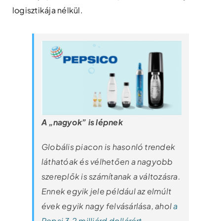
logisztikája nélkül.
A „nagyok” is lépnek
Globális piacon is hasonló trendek
láthatóak és vélhetően a nagyobb
szereplők is számítanak a változásra.
Ennek egyik jele például az elmúlt
évek egyik nagy felvásárlása, ahol
a
Pepsi 3,2 milliárd dollárért