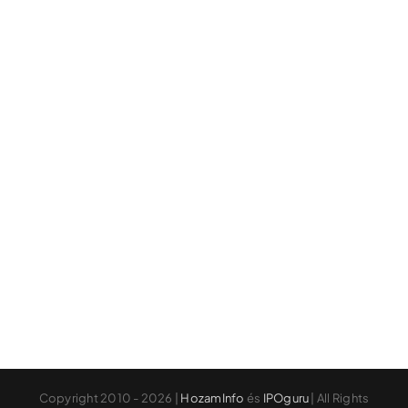
Copyright 2010 - 2026 |
HozamInfo
és
IPOguru
| All Rights