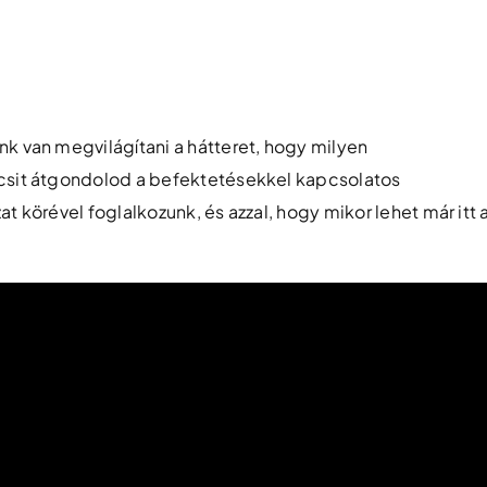
nk van megvilágítani a hátteret, hogy milyen
icsit átgondolod a befektetésekkel kapcsolatos
t körével foglalkozunk, és azzal, hogy mikor lehet már itt 