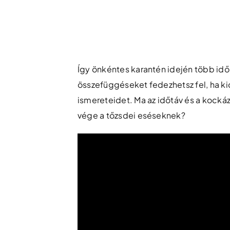
Skip
to
content
Így önkéntes karantén idején több idő
összefüggéseket fedezhetsz fel, ha k
ismereteidet. Ma az időtáv és a kockáza
vége a tőzsdei eséseknek?