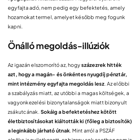
egyfajta adó, nem pedig egy befektetés, amely
hozamokat termel, amelyet később meg fogunk
kapni.
Önálló megoldás-illúziók
Az igazán elszomorító az, hogy
százezrek hitték
azt, hogy a magán- és önkéntes nyugdíj pénztár,
mint intézmény egyfajta megoldás lesz
. Az előbbi
a szabályzás miatt, az utóbbi a magas költségek, a
vagyonkezelési bizonytalanságok miatt bizonyult
zsákutcának.
Sokáig a befektetéshez kötött
életbiztosításokat kiáltották ki (főleg a biztosítók)
a leginkább járható útnak
. Mint arról a PSZÁF
elnöke is nyilatkozott, ez bizony sok esetben nem is