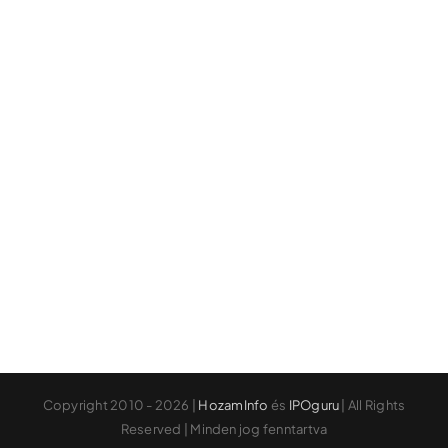
Copyright 2010 - 2026 |
HozamInfo
és
IPOguru
| All Rights
Reserved | Minden jog fenntartva