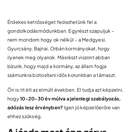
Skip
to
content
Érdekes kettősséget fedezhetünk fel a
gondolkodásmódunkban. Egyrészt szapuljuk –
nem mondom hogy ok nélkül – a Medgyesi,
Gyurcsány, Bajnai, Orbán kormányokat, hogy
ilyenek meg olyanok. Másrészt viszont abban
bízunk, hogy majd a kormány, az állam fogja
számunkra biztosítani idős korunkban a támaszt.
Ön is itt élt az elmúlt években. El tudja azt képzelni,
hogy
10-20-30 év múlva a jelenlegi szabályozás,
adózás lesz érvényben?
Igen jó képzelőerőre van
ehhez szükség.