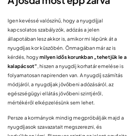
A jósda most épp zárva
Igen kevéssé valószínű, hogy a nyugdíjjal
kapcsolatos szabályzók, adózás a jelen
állapotában lesz akkor is, amikor mi lépünk át a
nyugdíjas kor küszöbén. Önmagában már az is
kérdés, hogy
milyen idős korunkban „tehetjük le a
kalapácsot”
, hiszen a nyugdíj korhatár emelése is
folyamatosan napirenden van. A nyugdíj számítás
módjáról, a nyugdíjak jövőbeni adózásáról, az
egészségügyi ellátás jövőbeni szintjéről,
mértékéről elképzelésünk sem lehet.
Persze a kormányok mindig megpróbálják majd a
nyugdíjasok szavazatait megszerezni, és
kedvükben járni. Bizonyos szintig ez jelent egyfajta