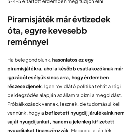
3-4-5 eltartott érdemben meg tudjon élni.
Piramisjáték már évtizedek
óta, egyre kevesebb
reménnyel
Ha belegondolunk,
hasonlatos ez egy
piramisjátékra, ahol a később csatlakozóknak már
igazából esélyük sincs arra, hogy érdemben
részesedjenek
. Igen rövidlátó politika tehát a régi
beidegződés alapján az államra bízni a megoldást.
Próbálkozások vannak, lesznek, de tudomásul kell
vennünk, hogy a
befizetett nyugdíj járulékaink nem
saját nyugdíjunkat, hanem a jelenleg kifizetett
nyugdíjakat finanszírozzák
. Magyarul a járulék,