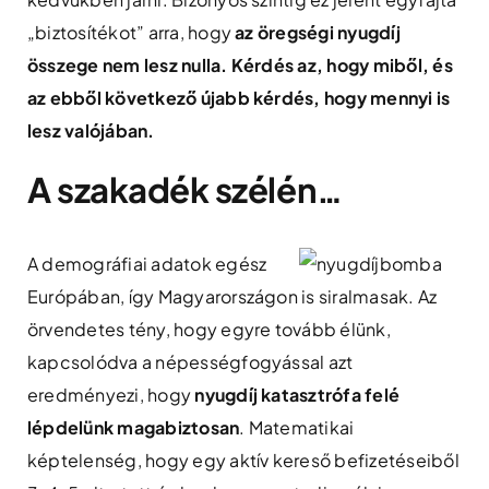
„biztosítékot” arra, hogy
az öregségi nyugdíj
összege nem lesz nulla. Kérdés az, hogy miből, és
az ebből következő újabb kérdés, hogy mennyi is
lesz valójában.
A szakadék szélén…
A demográfiai adatok egész
Európában, így Magyarországon is siralmasak. Az
örvendetes tény, hogy egyre tovább élünk,
kapcsolódva a népességfogyással azt
eredményezi, hogy
nyugdíj katasztrófa felé
lépdelünk magabiztosan
. Matematikai
képtelenség, hogy egy aktív kereső befizetéseiből