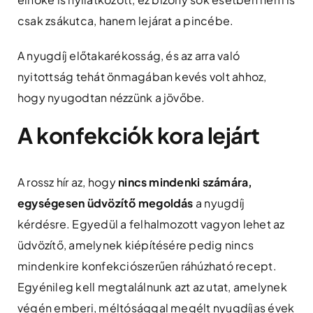
csak zsákutca, hanem lejárat a pincébe.
A nyugdíj előtakarékosság, és az arra való
nyitottság tehát önmagában kevés volt ahhoz,
hogy nyugodtan nézzünk a jövőbe.
A konfekciók kora lejárt
A rossz hír az, hogy
nincs mindenki számára,
egységesen üdvözítő megoldás
a nyugdíj
kérdésre. Egyedül a felhalmozott vagyon lehet az
üdvözítő, amelynek kiépítésére pedig nincs
mindenkire konfekciószerűen ráhúzható recept.
Egyénileg kell megtalálnunk azt az utat, amelynek
végén emberi, méltósággal megélt nyugdíjas évek