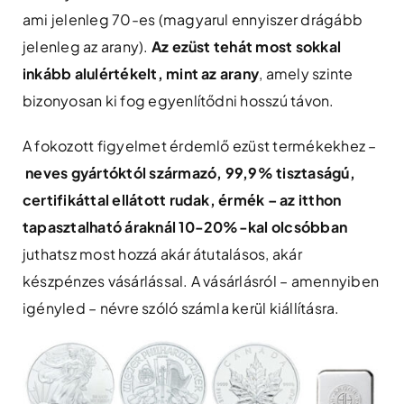
ami jelenleg 70-es (magyarul ennyiszer drágább
jelenleg az arany).
Az ezüst tehát most sokkal
inkább alulértékelt, mint az arany
, amely szinte
bizonyosan ki fog egyenlítődni hosszú távon.
A fokozott figyelmet érdemlő ezüst termékekhez –
neves gyártóktól származó, 99,9% tisztaságú,
certifikáttal ellátott rudak, érmék – az itthon
tapasztalható áraknál 10-20%-kal olcsóbban
juthatsz most hozzá akár átutalásos, akár
készpénzes vásárlással. A vásárlásról – amennyiben
igényled – névre szóló számla kerül kiállításra.