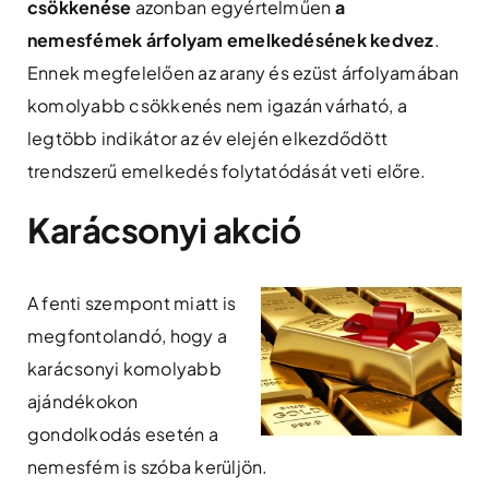
csökkenése
azonban egyértelműen
a
nemesfémek árfolyam emelkedésének kedvez
.
Ennek megfelelően az arany és ezüst árfolyamában
komolyabb csökkenés nem igazán várható, a
legtöbb indikátor az év elején elkezdődött
trendszerű emelkedés folytatódását veti előre.
Karácsonyi akció
A fenti szempont miatt is
megfontolandó, hogy a
karácsonyi komolyabb
ajándékokon
gondolkodás esetén a
nemesfém is szóba kerüljön.