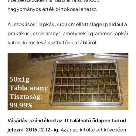
hagyományos érték birtokosa lehetsz.
A „szokásos” lapkák, rudak mellett sláger például a
praktikus „csokiarany”, amelynek 1 grammos lapkái
külön-külön leválaszthatóak a tábláról.
Vásárlási szándékod az itt található űrlapon tudod
jelezni, 2016.12.12-ig
. Az űrlap kitöltését követően