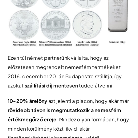
Ezen túl német partnerünk vállalta, hogy az
előzetesen megrendelt nemesfém termékeket
2016. december 20-án Budapestre szállítja, így
azokat
szállítási díj mentesen
tudod átvenni.
10-20% árelőny
azt jelenti a piacon, hogy akár már
rövidebb távon is megmutatkozik a nemesfém
értékmegőrző ereje
. Mindez olyan formában, hogy
minden körülmény közt likvid, akár
fizetőeszközként is használható, valódi,