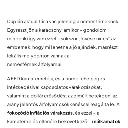
Skip
to
content
Duplán aktualitása van jelenleg a nemesfémeknek.
Egyrészt jön a karácsony, amikor – gondolom
mindenki így van ezzel – sokszor „lövése nincs” az
embernek, hogy mi lehetne a jó ajándék, másrészt
lokális mélyponton vannak a
nemesfémek árfolyamai.
A FED kamatemelési, és a Trump lehetséges
intézkedésivel kapcsolatos várakozásokat,
valamint a dollár erősödést az elmúlt hetekben, az
arany jelentős árfolyamcsökkenéssel reagálta le. A
fokozódó inflációs várakozás
, és ezzel – a
kamatemelés ellenére bekövetkező –
reálkamatok