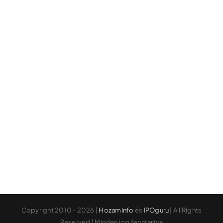
Copyright 2010 - 2026 |
HozamInfo
és
IPOguru
| All Rights
Reserved | Minden jog fenntartva