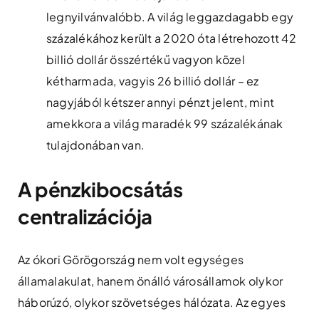
legnyilvánvalóbb. A világ leggazdagabb egy
százalékához került a 2020 óta létrehozott 42
billió dollár összértékű vagyon közel
kétharmada, vagyis 26 billió dollár – ez
nagyjából kétszer annyi pénzt jelent, mint
amekkora a világ maradék 99 százalékának
tulajdonában van.
A pénzkibocsátás
centralizációja
Az ókori Görögország nem volt egységes
államalakulat, hanem önálló városállamok olykor
háborúzó, olykor szövetséges hálózata. Az egyes