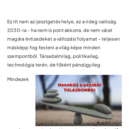
Skip
to
content
Ez itt nem az ijesztgetés helye, ez a rideg valóság.
2030-ra – ha nem is pont akkorra, de nem várat
magára évtizedeket a változási folyamat – teljesen
másképp fog festeni a világ képe minden
szempontból. Társadalmilag, politikailag,
technológia terén, de főként pénzügyileg.
Mindezek