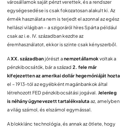
városállamok saját pénzt verettek, és a rendszer
egységesedése is csak fokozatosan alakult ki. Az
érmék használata nem is terjedt el azonnal az egész
hellászi világban – a szigoráról híres Spárta például
csak az i.e. IV. században kezdte az
éremhasználatot, ekkor is szinte csak kényszerből.
A
XX. században
jórészt a
nemzetállamok
voltak a
pénzkibocsátók, bár a század
2. fele már
kifejezetten az amerikai dollár hegemóniáját hozta
el – 1913-tól az egyébként magánbankok által
létrehozott FED pénzkibocsátási jogával.
Jelenleg
is néhány úgynevezett tartalékvaluta
az, amelyben
a világ számol, és elszámol egymással.
A blokklánc technológia, és annak az ötlete, hogy