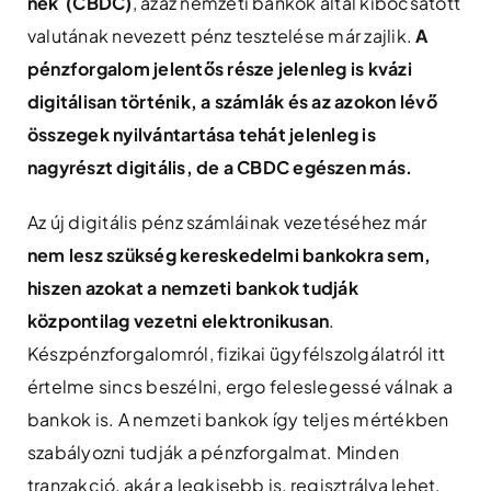
nek (CBDC)
, azaz nemzeti bankok által kibocsátott
valutának nevezett pénz tesztelése már zajlik.
A
pénzforgalom jelentős része jelenleg is kvázi
digitálisan történik, a számlák és az azokon lévő
összegek nyilvántartása tehát jelenleg is
nagyrészt digitális, de a CBDC egészen más.
Az új digitális pénz számláinak vezetéséhez már
nem lesz szükség kereskedelmi bankokra sem,
hiszen azokat a nemzeti bankok tudják
központilag vezetni elektronikusan
.
Készpénzforgalomról, fizikai ügyfélszolgálatról itt
értelme sincs beszélni, ergo feleslegessé válnak a
bankok is. A nemzeti bankok így teljes mértékben
szabályozni tudják a pénzforgalmat. Minden
tranzakció, akár a legkisebb is, regisztrálva lehet.