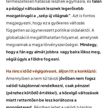
természetesen hatással lesznek egymásra, és
talán
a pézügyi változások lesznek legerősebb
mozgatórugói a „szép új világnak”
. Azt is fontos
megjegyezni, hogy ez a gyökeres változás
független az úgynevezett politikai oldalaktól. A
globalizáció megállíthatatlan folyamat, amelynek
megvannak a maga törvényszerűségei.
Mindegy,
hogy a fán egy almát jobbra vagy balra löksz meg,
végül úgyis a földre fog esni.
Ha nincs időd végigolvasni, álljon itt a konklúzió:
Amennyiben a nem túl távoli
jövőben nem fogsz
valódi tulajdonnal rendelkezni, csak pénzzel
(pénzhez kötődő értékkel), a közelgő változások
miatt rettentően be lesz korlátozva a
mozgástered.
Részben lehet a valódi tulajdon