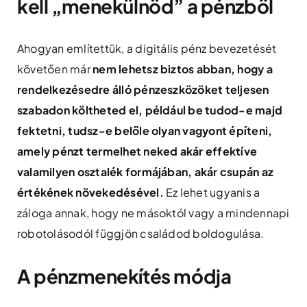
kell „menekülnöd” a pénzből
Ahogyan említettük, a digitális pénz bevezetését
követően már
nem lehetsz biztos abban, hogy a
rendelkezésedre álló pénzeszközöket teljesen
szabadon költheted el, például be tudod-e majd
fektetni, tudsz-e belőle olyan vagyont építeni,
amely pénzt termelhet neked akár effektíve
valamilyen osztalék formájában, akár csupán az
értékének növekedésével.
Ez lehet ugyanis a
záloga annak, hogy ne másoktól vagy a mindennapi
robotolásodól függjön családod boldogulása.
A pénzmenekítés módja