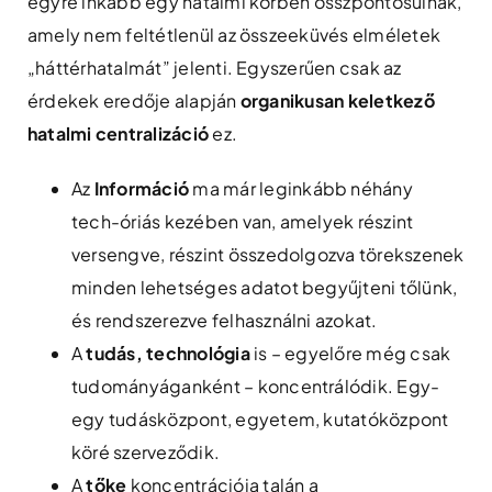
egyre inkább egy hatalmi körben összpontosulnak,
amely nem feltétlenül az összeeküvés elméletek
„háttérhatalmát” jelenti. Egyszerűen csak az
érdekek eredője alapján
organikusan keletkező
hatalmi centralizáció
ez.
Az
Információ
ma már leginkább néhány
tech-óriás kezében van, amelyek részint
versengve, részint összedolgozva törekszenek
minden lehetséges adatot begyűjteni tőlünk,
és rendszerezve felhasználni azokat.
A
tudás, technológia
is – egyelőre még csak
tudományáganként – koncentrálódik. Egy-
egy tudásközpont, egyetem, kutatóközpont
köré szerveződik.
A
tőke
koncentrációja talán a