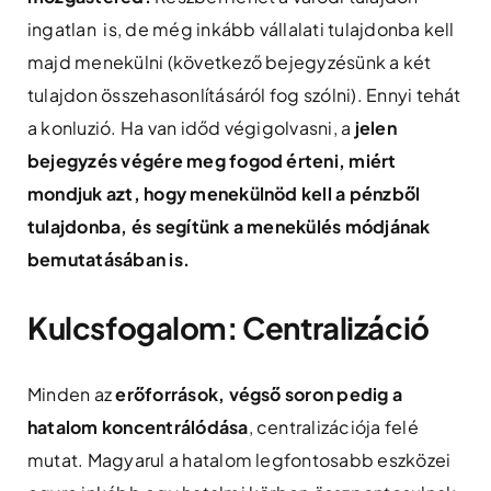
ingatlan is, de még inkább vállalati tulajdonba kell
majd menekülni (következő bejegyzésünk a két
tulajdon összehasonlításáról fog szólni). Ennyi tehát
a konluzió. Ha van időd végigolvasni, a
jelen
bejegyzés végére meg fogod érteni, miért
mondjuk azt, hogy menekülnöd kell a pénzből
tulajdonba, és segítünk a menekülés módjának
bemutatásában is.
Kulcsfogalom: Centralizáció
Minden az
erőforrások, végső soron pedig a
hatalom koncentrálódása
, centralizációja felé
mutat. Magyarul a hatalom legfontosabb eszközei