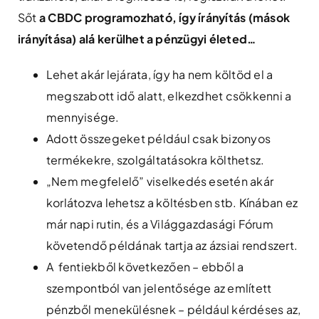
Sőt
a CBDC programozható, így írányítás (mások
irányítása) alá kerülhet a pénzügyi életed…
Lehet akár lejárata, így ha nem költöd el a
megszabott idő alatt, elkezdhet csökkenni a
mennyisége.
Adott összegeket például csak bizonyos
termékekre, szolgáltatásokra költhetsz.
„Nem megfelelő” viselkedés esetén akár
korlátozva lehetsz a költésben stb. Kínában ez
már napi rutin, és a Világgazdasági Fórum
követendő példának tartja az ázsiai rendszert.
A fentiekből következően – ebből a
szempontból van jelentősége az említett
pénzből menekülésnek – például kérdéses az,