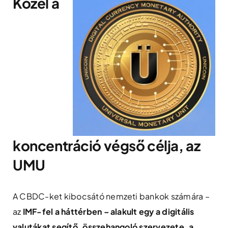
Közel a
koncentráció végső célja, az
UMU
A CBDC-ket kibocsátó nemzeti bankok számára –
az
IMF-fel a háttérben – alakult egy a digitális
valutákat segítő, összehangoló szervezete, a