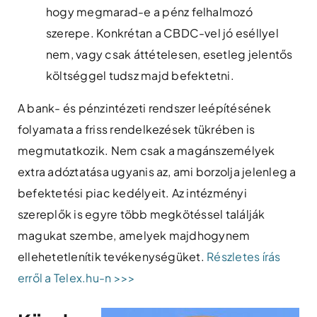
hogy megmarad-e a pénz felhalmozó
szerepe. Konkrétan a CBDC-vel jó eséllyel
nem, vagy csak áttételesen, esetleg jelentős
költséggel tudsz majd befektetni.
A bank- és pénzintézeti rendszer leépítésének
folyamata a friss rendelkezések tükrében is
megmutatkozik. Nem csak a magánszemélyek
extra adóztatása ugyanis az, ami borzolja jelenleg a
befektetési piac kedélyeit. Az intézményi
szereplők is egyre több megkötéssel találják
magukat szembe, amelyek majdhogynem
ellehetetlenítik tevékenységüket.
Részletes írás
erről a Telex.hu-n >>>