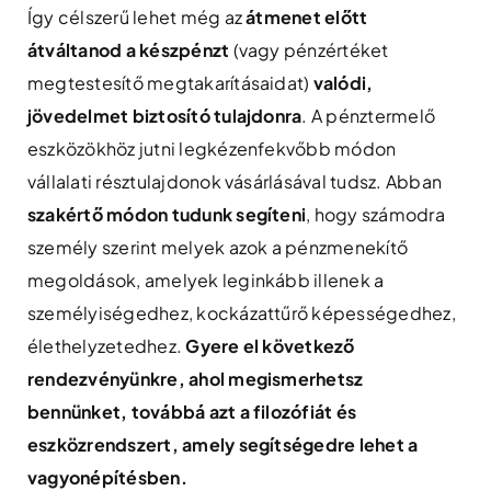
Így célszerű lehet még az
átmenet előtt
átváltanod a készpénzt
(vagy pénzértéket
megtestesítő megtakarításaidat)
valódi,
jövedelmet biztosító tulajdonra
. A pénztermelő
eszközökhöz jutni legkézenfekvőbb módon
vállalati résztulajdonok vásárlásával tudsz. Abban
szakértő módon tudunk segíteni
, hogy számodra
személy szerint melyek azok a pénzmenekítő
megoldások, amelyek leginkább illenek a
személyiségedhez, kockázattűrő képességedhez,
élethelyzetedhez.
Gyere el következő
rendezvényünkre, ahol megismerhetsz
bennünket, továbbá azt a filozófiát és
eszközrendszert, amely segítségedre lehet a
vagyonépítésben.