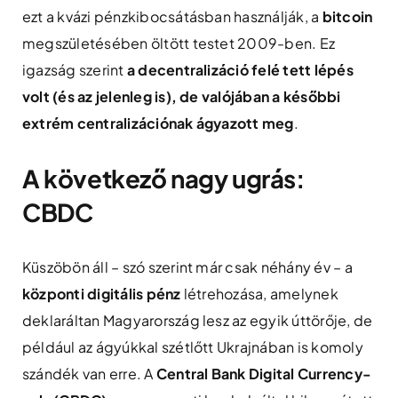
ezt a kvázi pénzkibocsátásban használják, a
bitcoin
megszületésében öltött testet 2009-ben. Ez
igazság szerint
a decentralizáció felé tett lépés
volt (és az jelenleg is), de valójában a későbbi
extrém centralizációnak ágyazott meg
.
A következő nagy ugrás:
CBDC
Küszöbön áll – szó szerint már csak néhány év – a
központi digitális pénz
létrehozása, amelynek
deklaráltan Magyarország lesz az egyik úttörője, de
például az ágyúkkal szétlőtt Ukrajnában is komoly
szándék van erre. A
Central Bank Digital Currency-