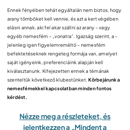
Ennek fényében tehát egyáltalán nem biztos, hogy
arany tömböket kell vennie, és azt a kert végében
elásni annak, aki fel akar szállni az arany – vagy
egyéb nemesfém – „vonatra”. Igazság szerint, a –
jelenleg igen figyelemreméltó – nemesfém
befektetéseknek rengeteg formája van, amelyet
saját igényeink, preferenciáink alapján kell
kiválasztanunk. Kifejezetten ennek a témának
szenteltük következő klubestünket.
Körbejárunk a
nemesfémekkel kapcsolatban minden fontos
kérdést.
Nézze meg a részleteket, és
jelentkezzen a „Mindent a