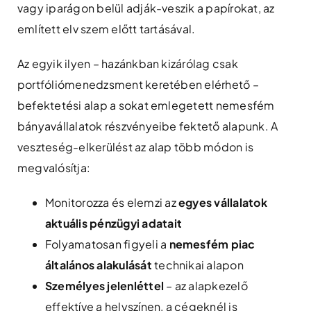
vagy iparágon belül adják-veszik a papírokat, az
említett elv szem előtt tartásával.
Az egyik ilyen – hazánkban kizárólag csak
portfóliómenedzsment keretében elérhető –
befektetési alap a sokat emlegetett nemesfém
bányavállalatok részvényeibe fektető alapunk. A
veszteség-elkerülést az alap több módon is
megvalósítja:
Monitorozza és elemzi az
egyes vállalatok
aktuális pénzügyi adatait
Folyamatosan figyeli a
nemesfém piac
általános alakulását
technikai alapon
Személyes jelenléttel
– az alapkezelő
effektíve a helyszínen, a cégeknél is