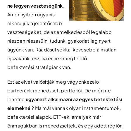
ne legyen veszteségünk
.
Amennyiben ugyanis
elkerüljük a jelentősebb
veszteségeket, de az emelkedésből legalább
részben részesülni tudunk, gyakorlatilag nyert
ügyünk van. Ráadásul sokkal kevesebb álmatlan
éjszakánk lesz, ha ennek megfelelő
befektetési stratégiánk van.
Ezt az elvet valósítják meg vagyonkezelő
partnerünk menedzselt portfóliói. De miért ne
lehetne
ugyanezt alkalmazni az egyes befektetési
elemeknél
? Ma már vannak olyan instrumentumok,
befektetési alapok, ETF-ek, amelyek már
önmagukban is menedzseltek, és egy adott régión