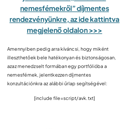
nemesfémekről” díjmentes
rendezvényünkre, az ide kattintva
megjelenő oldalon >>>
Amennyiben pedig arra kíváncsi, hogy miként
illeszthetőek bele hatékonyan és biztonságosan,
azaz menedzselt formában egy portfólióba a
nemesfémek, jelentkezzen díjmentes
konzultációnkra az alábbi űrlap segítségével:
[include file=script/avk.txt]