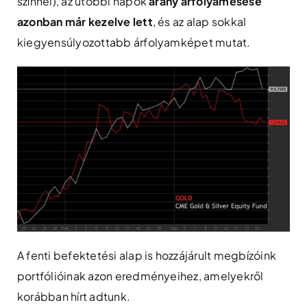
színnel), az utóbbi napok
arany árfolyamesése
azonban már kezelve lett
, és az alap sokkal
kiegyensúlyozottabb árfolyamképet mutat.
A fenti befektetési alap is hozzájárult megbízóink
portfólióinak azon eredményeihez, amelyekről
korábban hírt adtunk.