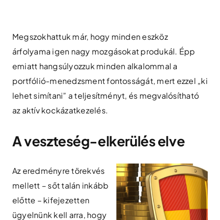
Skip
to
content
Megszokhattuk már, hogy minden eszköz
árfolyama igen nagy mozgásokat produkál. Épp
emiatt hangsúlyozzuk minden alkalommal a
portfólió-menedzsment fontosságát, mert ezzel „ki
lehet simítani” a teljesítményt, és megvalósítható
az aktív kockázatkezelés.
A veszteség-elkerülés elve
Az eredményre törekvés
mellett – sőt talán inkább
előtte – kifejezetten
ügyelnünk kell arra, hogy