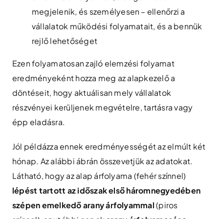
megjelenik, és személyesen – ellenőrzi a
vállalatok működési folyamatait, és a bennük
rejlő lehetőséget
Ezen folyamatosan zajló elemzési folyamat
eredményeként hozza meg az alapkezelő a
döntéseit, hogy aktuálisan mely vállalatok
részvényei kerüljenek megvételre, tartásra vagy
épp eladásra.
Jól példázza ennek eredményességét az elmúlt két
hónap. Az alábbi ábrán összevetjük az adatokat.
Látható, hogy az alap árfolyama (fehér színnel)
lépést tartott az időszak első háromnegyedében
szépen emelkedő arany árfolyammal
(piros