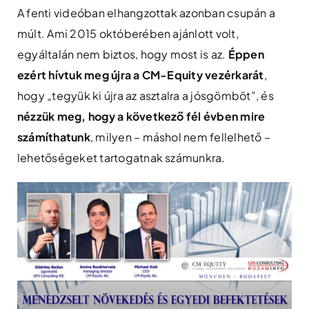
A fenti videóban elhangzottak azonban csupán a
múlt. Ami 2015 októberében ajánlott volt,
egyáltalán nem biztos, hogy most is az.
Éppen
ezért hívtuk meg újra a CM-Equity vezérkarát
,
hogy „tegyük ki újra az asztalra a jósgömböt”, és
nézzük meg, hogy a következő fél évben mire
számíthatunk
, milyen – máshol nem fellelhető –
lehetőségeket tartogatnak számunkra.