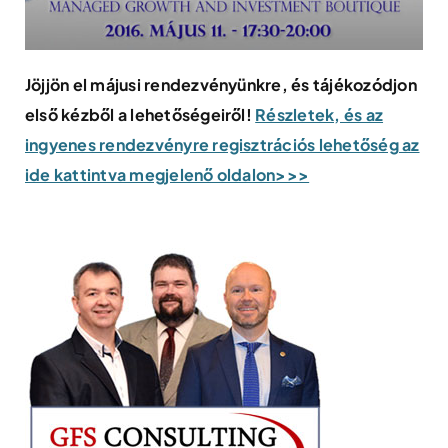
Jöjjön el májusi rendezvényünkre, és tájékozódjon
első kézből a lehetőségeiről!
Részletek, és az
ingyenes rendezvényre regisztrációs lehetőség az
ide kattintva megjelenő oldalon>>>