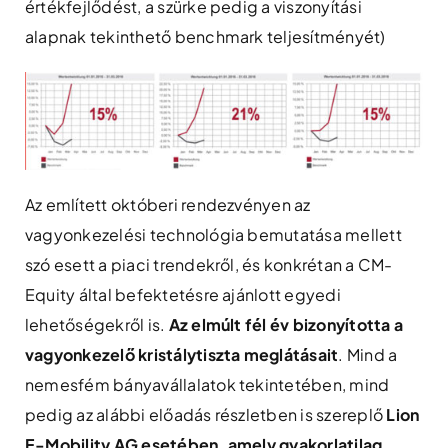
értékfejlődést, a szürke pedig a viszonyítási
alapnak tekinthető benchmark teljesítményét)
Az említett októberi rendezvényen az
vagyonkezelési technológia bemutatása mellett
szó esett a piaci trendekről, és konkrétan a CM-
Equity által befektetésre ajánlott egyedi
lehetőségekről is.
Az elmúlt fél év bizonyította a
vagyonkezelő kristálytiszta meglátásait
. Mind a
nemesfém bányavállalatok tekintetében, mind
pedig az alábbi előadás részletben is szereplő
Lion
E-Mobility AG esetében, amely gyakorlatilag