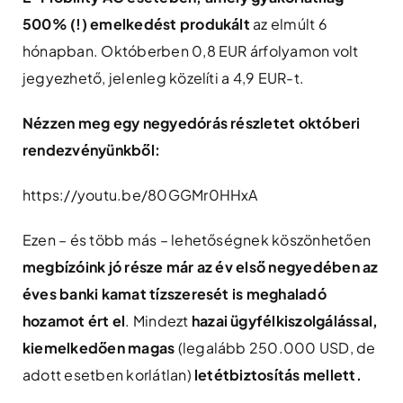
500% (!) emelkedést produkált
az elmúlt 6
hónapban. Októberben 0,8 EUR árfolyamon volt
jegyezhető, jelenleg közelíti a 4,9 EUR-t.
Nézzen meg egy negyedórás részletet októberi
rendezvényünkből:
https://youtu.be/80GGMr0HHxA
Ezen – és több más – lehetőségnek köszönhetően
megbízóink jó része már az év első negyedében az
éves banki kamat tízszeresét is meghaladó
hozamot ért el
. Mindezt
hazai ügyfélkiszolgálással,
kiemelkedően magas
(legalább 250.000 USD, de
adott esetben korlátlan)
letétbiztosítás mellett.