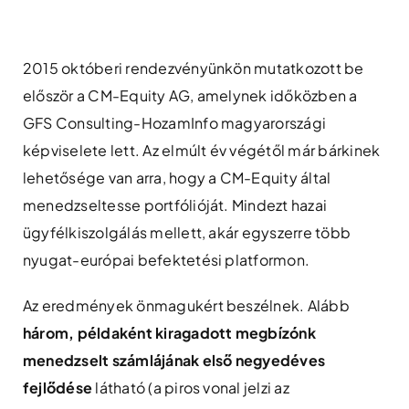
Skip
to
content
2015 októberi rendezvényünkön mutatkozott be
először a CM-Equity AG, amelynek időközben a
GFS Consulting-HozamInfo magyarországi
képviselete lett. Az elmúlt év végétől már bárkinek
lehetősége van arra, hogy a CM-Equity által
menedzseltesse portfólióját. Mindezt hazai
ügyfélkiszolgálás mellett, akár egyszerre több
nyugat-európai befektetési platformon.
Az eredmények önmagukért beszélnek. Alább
három, példaként kiragadott megbízónk
menedzselt számlájának első negyedéves
fejlődése
látható (a piros vonal jelzi az