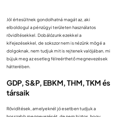
Skip
to
content
Jól értesültnek gondolhatná magát az, aki
elboldogul a pénzügyi területen használatos
rövidítésekkel. Dobálózunk ezekkel a
kifejezésekkel, de sokszor nem is nézünk mögé a
dolgoknak, nem tudjuk mit is rejtenek valójában, mi
bújuk meg az esetleg félreérthető megnevezések
hátterében.
GDP, S&P, EBKM, THM, TKM és
társaik
Rövidítések, amelyeknél jó esetben tudjuk a
hosszabb megnevezését, de nem biztos, hogy