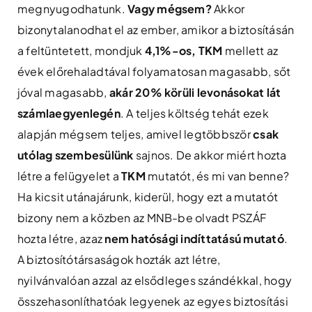
megnyugodhatunk.
Vagy mégsem?
Akkor
bizonytalanodhat el az ember, amikor a biztosításán
a feltüntetett, mondjuk
4,1%-os, TKM
mellett az
évek előrehaladtával folyamatosan magasabb, sőt
jóval magasabb,
akár 20% körüli levonásokat lát
számlaegyenlegén
. A teljes költség tehát ezek
alapján mégsem teljes, amivel legtöbbször
csak
utólag szembesülünk
sajnos. De akkor miért hozta
létre a felügyelet a
TKM
mutatót, és mi van benne?
Ha kicsit utánajárunk, kiderül, hogy ezt a mutatót
bizony nem a közben az MNB-be olvadt PSZÁF
hozta létre, azaz
nem hatósági indíttatású mutató
.
A biztosítótársaságok hozták azt létre,
nyilvánvalóan azzal az elsődleges szándékkal, hogy
összehasonlíthatóak legyenek az egyes biztosítási