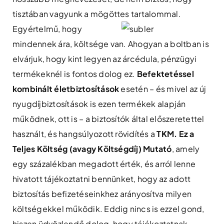
tisztában vagyunk a mögöttes tartalommal.
Egyértelmű, hogy
mindennek ára, költsége van. Ahogyan a boltban is
elvárjuk, hogy kint legyen az árcédula, pénzügyi
termékeknél is fontos dolog ez.
Befektetéssel
kombinált életbiztosítások
esetén – és mivel az új
nyugdíjbiztosítások is ezen termékek alapján
működnek, ott is – a biztosítók által előszeretettel
használt, és hangsúlyozott rövidítés a
TKM. Ez a
Teljes Költség (avagy Költségdíj) Mutató
, amely
egy százalékban megadott érték, és arról lenne
hivatott tájékoztatni bennünket, hogy az adott
biztosítás befizetéseinkhez arányosítva milyen
költségekkel működik. Eddig nincs is ezzel gond,
hiszen üdvözlendő dolog, hogy tájékoztatnak