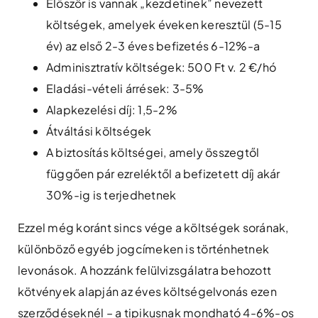
Először is vannak „kezdetinek” nevezett
költségek, amelyek éveken keresztül (5-15
év) az első 2-3 éves befizetés 6-12%-a
Adminisztratív költségek: 500 Ft v. 2 €/hó
Eladási-vételi árrések: 3-5%
Alapkezelési díj: 1,5-2%
Átváltási költségek
A biztosítás költségei, amely összegtől
függően pár ezreléktől a befizetett díj akár
30%-ig is terjedhetnek
Ezzel még koránt sincs vége a költségek sorának,
különböző egyéb jogcímeken is történhetnek
levonások. A hozzánk felülvizsgálatra behozott
kötvények alapján az éves költségelvonás ezen
szerződéseknél – a tipikusnak mondható 4-6%-os