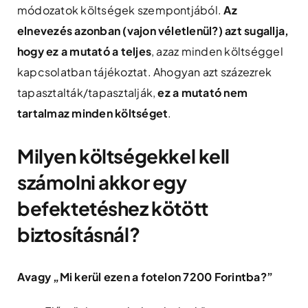
módozatok költségek szempontjából.
Az
elnevezés azonban (vajon véletlenül?) azt sugallja,
hogy ez a mutató a teljes
, azaz minden költséggel
kapcsolatban tájékoztat. Ahogyan azt százezrek
tapasztalták/tapasztalják,
ez a mutató nem
tartalmaz minden költséget
.
Milyen költségekkel kell
számolni akkor egy
befektetéshez kötött
biztosításnál?
Avagy „Mi kerül ezen a fotelon 7200 Forintba?”