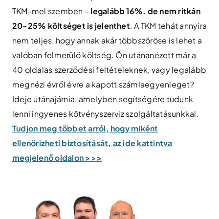
TKM-mel szemben –
legalább 16%. de nem ritkán
20-25% költséget is jelenthet
. A TKM tehát annyira
nem teljes, hogy annak akár többszöröse is lehet a
valóban felmerülő költség. Ön utánanézett már a
40 oldalas szerződési feltételeknek, vagy legalább
megnézi évről évre a kapott számlaegyenleget?
Ideje utánajárnia, amelyben segítségére tudunk
lenni ingyenes kötvényszerviz szolgáltatásunkkal.
Tudjon meg többet arról, hogy miként
ellenőrizheti biztosítását, az ide kattintva
megjelenő oldalon >>>