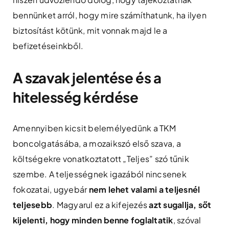
bennünket arról, hogy mire számíthatunk, ha ilyen
biztosítást kötünk, mit vonnak majd le a
befizetéseinkből.
A szavak jelentése és a
hitelesség kérdése
Amennyiben kicsit belemélyedünk a TKM
boncolgatásába, a mozaikszó első szava, a
költségekre vonatkoztatott „Teljes” szó tűnik
szembe. A teljességnek igazából nincsenek
fokozatai, ugyebár
nem lehet valami a teljesnél
teljesebb
. Magyarul ez a kifejezés
azt sugallja, sőt
kijelenti, hogy minden benne foglaltatik
, szóval