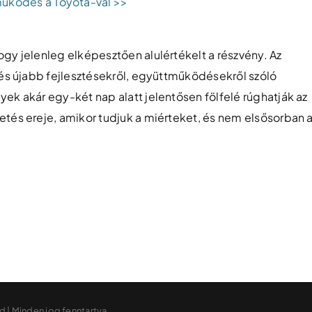
űködés a Toyota-val >>
gy jelenleg elképesztően alulértékelt a részvény. Az
 és újabb fejlesztésekről, együttműködésekről szóló
ek akár egy-két nap alatt jelentősen fölfelé rúghatják az
etés ereje, amikor tudjuk a miérteket, és nem elsősorban 
ed | Minden jog fenntartva