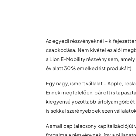
Skip
to
content
Az egyedi részvényeknél – kifejezetten
csapkodása. Nem kivétel ez alól megbí
a Lion E-Mobility részvény sem, amely
év alatt 30% emelkedést produkált).
Egy nagy, ismert vállalat – Apple, Tesl
Ennek megfelelően, bár ott is tapasztal
kiegyensúlyozottabb árfolyamgörbét 
is sokkal szerényebbek ezen vállalatok
A small cap (alacsony kapitalizációjú)
forgalma a részvénynek, így a pillanatn