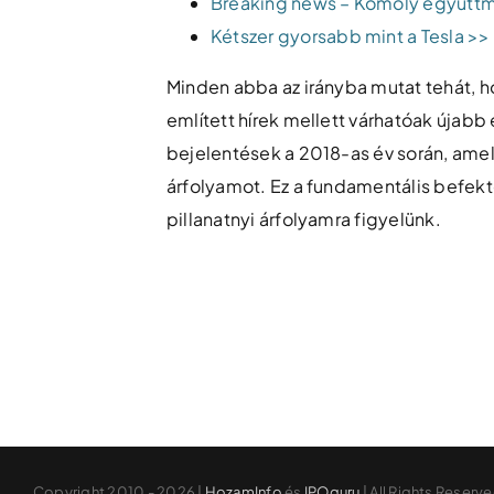
Breaking news – Komoly együttm
Kétszer gyorsabb mint a Tesla >>
Minden abba az irányba mutat tehát, ho
említett hírek mellett várhatóak újabb
bejelentések a 2018-as év során, amely
árfolyamot. Ez a fundamentális befekt
pillanatnyi árfolyamra figyelünk.
Copyright 2010 - 2026 |
HozamInfo
és
IPOguru
| All Rights Reserv