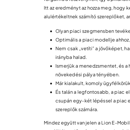
Itt az eredményt az hozza meg, hogy ke
alulértékeltnek számító szereplőket, 
Olyan piaci szegmensben tevéke
Optimális a piaci modellje ahhoz
Nem csak „vetíti” a jövőképet, ha
irányba halad.
Ismerjük a menedzsmentet, és a 
növekedési pálya tényében.
Már kialakult, komoly ügyfélkörü
És talán a legfontosabb, a piac e
csupán egy-két lépéssel a piac e
szereplők számára.
Mindez együtt van jelen a Lion E-Mobilit