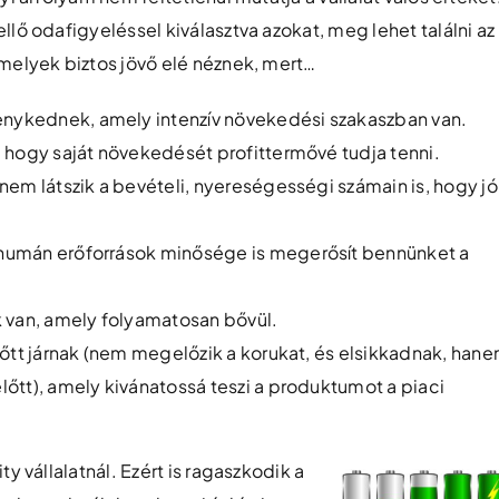
llő odafigyeléssel kiválasztva azokat, meg lehet találni az
amelyek biztos jövő elé néznek, mert…
nykednek, amely intenzív növekedési szakaszban van.
, hogy saját növekedését profittermővé tudja tenni.
nem látszik a bevételi, nyereségességi számain is, hogy jó
humán erőforrások minősége is megerősít bennünket a
k van, amely folyamatosan bővül.
lőtt járnak (nem megelőzik a korukat, és elsikkadnak, han
lőtt), amely kivánatossá teszi a produktumot a piaci
y vállalatnál. Ezért is ragaszkodik a