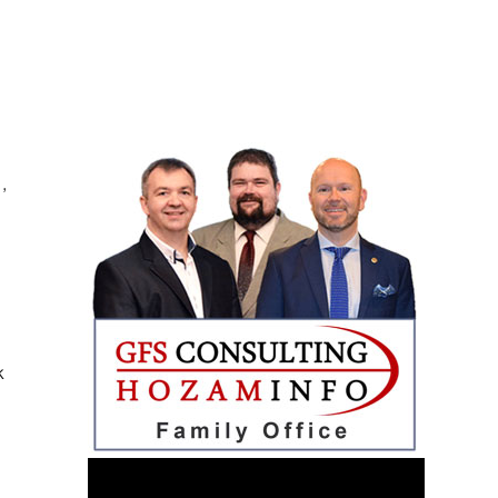
,
k
.