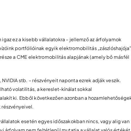
 igaz ez a kisebb vállalatokra – jellemző az árfolyamok
zóink portfólióinak egyik elektromobilitás „zászlóshajója”
 része a CME elektromobilitás alapjának (amely bő másfél
a, NVIDIA stb. – részvényeit naponta ezrek adják veszik.
ható volatilitás, a kereslet-kínálat sokkal
alakít ki. Ebből következően azonban a hozamlehetősége
 részvényeivel.
 vállalatok esetén egyes időszakokban nincs, vagy alig van
yi árfolyam nem feltétlenül mutatja a vállalat valós értékét