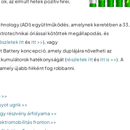
k, az elmúlt hetek pozitív hírei,
Technology (ADI) együttműködés, amelynek keretében a 33
ktrotechnikai óriással kötöttek megállapodás, és
észletek itt
és
itt >>
), vagy
 Battery koncepció, amely duplájára növelheti az
kkumulátorok hatékonyságát (
részletek itt
és
itt is >>
). A
amely újabb hírként fog robbanni.
e >>
yot ugrik >>
egy részvény árfolyama >>
ektromobilitás fronton >>