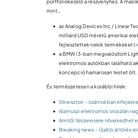
portfóliókezelő a részvényhez. A másik o
mint…
az Analog Devices Inc / Linear 
milliárd USD méretű amerikai ele
fejlesztettek nekik termékeket (
r
a BMW i3-ban megvalósított Light
elektromos autókban található a
koncepció hamarosan testet ölt, 
És természetesen a korábbi hírek:
Sikersztori – számokban kifejezv
Alamuszi elektromos oroszlán nag
Amitől tízszeresére növekedhet 
Breaking news – Újabb áttörés el