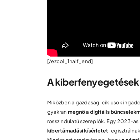
[/ezcol_1half_end]
A kiberfenyegetések v
Miközben a gazdasági ciklusok ingado
gyakran
megnő a digitális bűncsele
rosszindulatú szereplők. Egy 2023-as g
kibertámadási kísérletet
regisztrálnak
Mindez azt eredményezi, hogy
a cégek