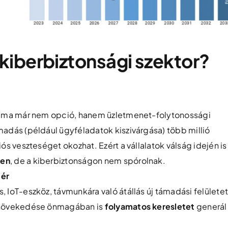
 kiberbiztonsági szektor?
lme ma már nem opció, hanem üzletmenet-folytonossági
madás (például ügyféladatok kiszivárgása) több millió
iós veszteséget okozhat. Ezért a vállalatok válság idején is
ken
, de a kiberbiztonságon nem spórolnak.
tér
, IoT-eszköz, távmunkára való átállás új támadási felülete
ű növekedése önmagában is
folyamatos keresletet
generál