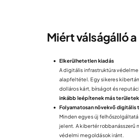
Miért válságálló a
Elkerülhetetlen kiadás
A digitális infrastruktúra véde
alapfeltétel. Egy sikeres kibertá
dolláros kárt, bírságot és reputác
inkább leépítenek más területe
Folyamatosan növekvő digitális 
Minden egyes új felhőszolgáltatás
jelent. A kibertér robbanásszer
védelmi megoldások iránt.