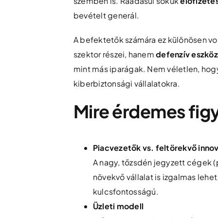
szemben is. Ráadásul sokuk
előfizeté
bevételt generál.
A befektetők számára ez különösen vo
szektor részei, hanem
defenzív eszkö
mint más iparágak. Nem véletlen, hogy
kiberbiztonsági vállalatokra.
Mire érdemes figy
Piacvezetők vs. feltörekvő inno
A nagy, tőzsdén jegyzett cégek (p
növekvő vállalat is izgalmas leh
kulcsfontosságú.
Üzleti modell