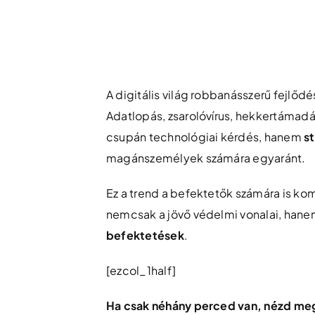
Skip
to
content
A digitális világ robbanásszerű fejlőd
Adatlopás, zsarolóvírus, hekkertámad
csupán technológiai kérdés, hanem
st
magánszemélyek számára egyaránt.
Ez a trend a befektetők számára is kom
nemcsak a jövő védelmi vonalai, han
befektetések
.
[ezcol_1half]
Ha csak néhány perced van, nézd meg 