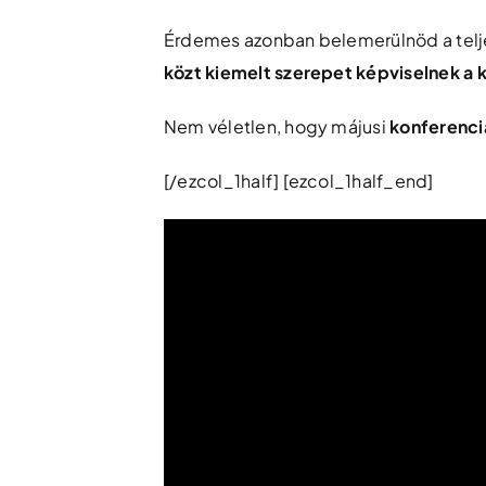
Érdemes azonban belemerülnöd a telj
közt kiemelt szerepet képviselnek a k
Nem véletlen, hogy májusi
konferenci
[/ezcol_1half] [ezcol_1half_end]