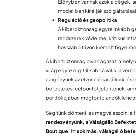
Előnyben vannak azok a cégek, am
modellben kínálják szolgáltatása
Reguláció és geopolitika
A kiberbiztonság egyre inkább geo
rendszerek védelme, kritikus infr
hosszabb távon kiemelt figyelm
A kiberbiztonság olyan ágazat, amely
világ egyre digitálisabbá válik, a véde
az igénynek az élvonalában állnak, és 
befektetési célpontot jelentenek, a
portfóliójában megfontolandók lehet
Segítünk dönteni, és megválaszolni a 
rendezvényünk, a Válságálló Befekte
Boutique.
Itt
s
ok más, válságálló befe