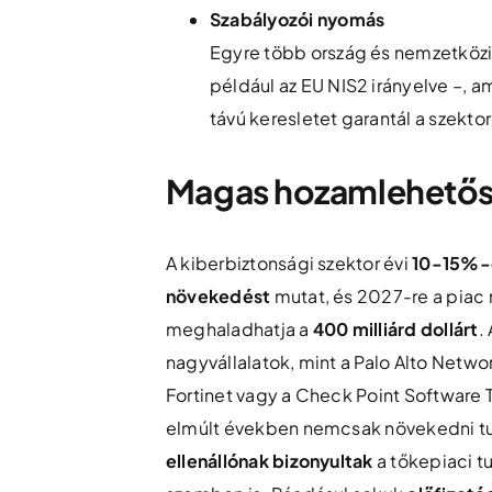
Szabályozói nyomás
Egyre több ország és nemzetközi 
például az EU NIS2 irányelve –, am
távú keresletet garantál a szekto
Magas hozamlehetősé
A kiberbiztonsági szektor évi
10-15%-o
növekedést
mutat, és 2027-re a piac
meghaladhatja a
400 milliárd dollárt
.
nagyvállalatok, mint a Palo Alto Netwo
Fortinet vagy a Check Point Software 
elmúlt években nemcsak növekedni t
ellenállónak bizonyultak
a tőkepiaci t