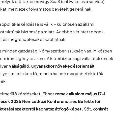
elyek előfizetéses vagy SaaS (software as a service)
ikat, mert ezek folyamatos bevételt generálnak.
politikai kérdéssé is válik – különösen az állami
astruktúrák biztonsága miatt. Az ebben érintett cégek
et és megrendeléseket kaphatnak.
re minden gazdasági környezetben szükség van. Miközben
lem iránti igény csak nő. A kiberbiztonsági vállalatok enne
olyan
válságálló, ugyanakkor növekedésorientált
melyek mind a kezdő, mind a haladó magánbefektetők
nek.
felmerülő kérdéseket. Ehhez
remek alkalom május 17-i
tések 2025 Nemzetközi Konferencia és Befektetői
ktetési szektorról kaphatsz átfogó képet.
Sőt,
konkrét