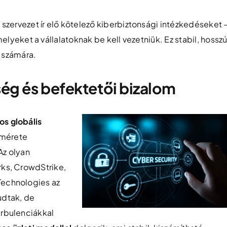
szervezet ír elő kötelező kiberbiztonsági intézkedéseket 
elyeket a vállalatoknak be kell vezetniük. Ez stabil, hossz
r számára.
g és befektetői bizalom
s globális
 mérete
 Az olyan
rks, CrowdStrike,
Technologies az
udtak, de
urbulenciákkal