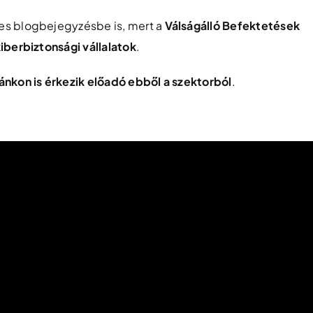
es blogbejegyzésbe is, mert a
Válságálló Befektetések
iberbiztonsági vállalatok
.
ánkon is érkezik előadó ebből a szektorból
.