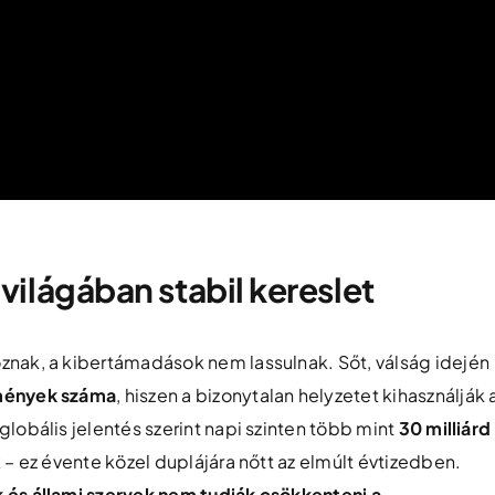
ilágában stabil kereslet
znak, a kibertámadások nem lassulnak. Sőt, válság idején
kmények száma
, hiszen a bizonytalan helyzetet kihasználják 
lobális jelentés szerint napi szinten több mint
30 milliárd
 – ez évente közel duplájára nőtt az elmúlt évtizedben.
 és állami szervek nem tudják csökkenteni
a