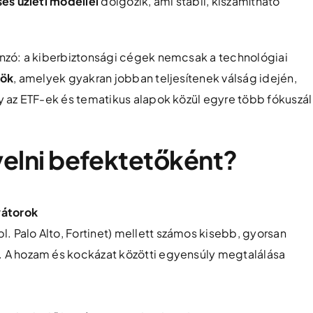
ses üzleti modellel
dolgozik, ami stabil, kiszámítható
nzó: a kiberbiztonsági cégek nemcsak a technológiai
zök
, amelyek gyakran jobban teljesítenek válság idején,
 az ETF-ek és tematikus alapok közül egyre több fókuszál
elni
befektetőként?
vátorok
l. Palo Alto, Fortinet) mellett számos kisebb, gyorsan
et. A hozam és kockázat közötti egyensúly megtalálása