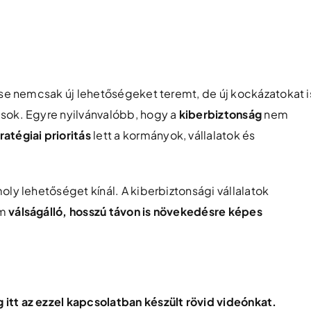
ése nemcsak új lehetőségeket teremt, de új kockázatokat i
ások. Egyre nyilvánvalóbb, hogy a
kiberbiztonság
nem
ratégiai prioritás
lett a kormányok, vállalatok és
oly lehetőséget kínál. A kiberbiztonsági vállalatok
em
válságálló, hosszú távon is növekedésre képes
itt az ezzel kapcsolatban készült rövid videónkat.