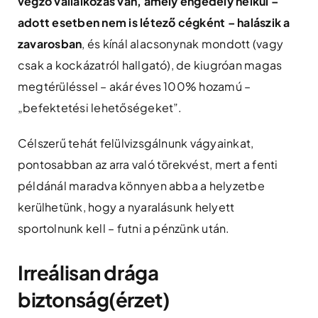
végző vállalkozás van, amely engedély nélkül –
adott esetben nem is létező cégként – halászik a
zavarosban
, és kínál alacsonynak mondott (vagy
csak a kockázatról hallgató), de kiugróan magas
megtérüléssel – akár éves 100% hozamú –
„befektetési lehetőségeket”.
Célszerű tehát felülvizsgálnunk vágyainkat,
pontosabban az arra való törekvést, mert a fenti
példánál maradva könnyen abba a helyzetbe
kerülhetünk, hogy a nyaralásunk helyett
sportolnunk kell – futni a pénzünk után.
Irreálisan drága
biztonság(érzet)