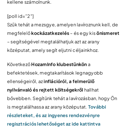
kellene számolnunk.
[poll id=”2″]
Szűk tehát a mezsgye, amelyen lavíroznunk kell, de
megfelelő
kockázatkezelés
– és egy kis
önismeret
– segítségével megtalálhatjuk azt az arany
középutat, amely segít eljutni céljainkhoz.
Következő
HozamInfo klubestünkön
a
befektetések, megtakarítások legnagyobb
ellenségeiről, az
inflációról, a felmerülő
nyilvánvaló és rejtett költségekről
hallhat
bővebben. Segítünk tehát a lavírozásban, hogy Ön
is megtalálhassa az arany középutat.
További
részleteket, és az ingyenes rendezvényre
regisztrációs lehetőséget az ide kattintva