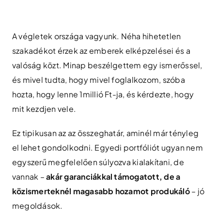
Skip
to
content
A végletek országa vagyunk. Néha hihetetlen
szakadékot érzek az emberek elképzelései és a
valóság közt. Minap beszélgettem egy ismerőssel,
és mivel tudta, hogy mivel foglalkozom, szóba
hozta, hogy lenne 1millió Ft-ja, és kérdezte, hogy
mit kezdjen vele.
Ez tipikusan az az összeghatár, aminél már tényleg
el lehet gondolkodni. Egyedi portfóliót ugyan nem
egyszerű megfelelően súlyozva kialakítani, de
vannak –
akár garanciákkal támogatott, de a
közismerteknél magasabb hozamot produkáló
– jó
megoldások.