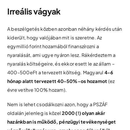
Irreális vágyak
A beszélgetés közben azonban néhány kérdés után
kiderült, hogy valójában mit is szeretne. Az
egymillió forint hozamából finanszírozni a
nyaralását, ami ugye nyáron lesz. Rákérdeztem a
nyaralás költségeire, és ekkor esett le az állam –
400-500eFt a tervezett költség. Magyarul
4-6
hónap alatt tervezett 40-50%-os hozamot
(ez
évre vetítve 100% hozam).
Nem is lehet csodálkozni azon, hogy a PSZÁF
oldalán jelenleg is közel
2000 (!) olyan akár
hazánkban is működő, pénzügyi tevékenységet