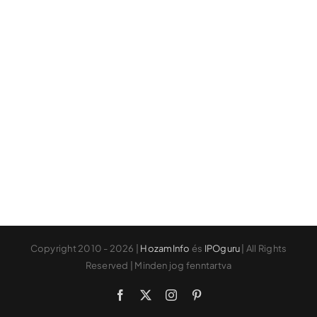
Copyright 2010 - 2026 |
HozamInfo
és
IPOguru
| All Rights
Reserved | Minden jog fenntartva
Facebook
X
Instagram
Pinterest