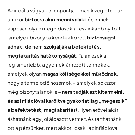
Az irreális vágyak ellenpontja – másik véglete – az,
amikor
biztosra akar menni valaki
, és ennek
kapcsán olyan megoldásokra lesz inkább nyitott,
amelyek bizonyos keretek között
biztonságot
adnak, de nem szolgálják a befektetés,
megtakarítás hatékonyságát
. Talán ezek a
legismertebb, agyonreklámozott termékek,
amelyek olyan
magas költségekkel működnek
,
hogy a termelődő hozamok – amelyek sokszor
még bizonytalanok is –
nem tudják azt kitermelni,
és az inflációval karöltve gyakorlatilag „megeszik”
a befektetést, megtakarítást
. Ilyen erővel akár
áshatnánk egy jól álcázott vermet, és tarthatnánk
ott a pénzünket, mert akkor „csak” az inflációval