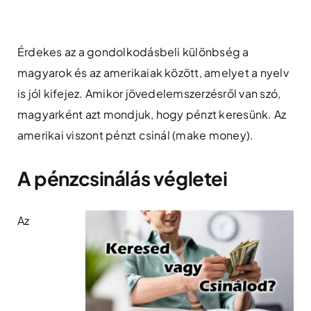
Skip
to
content
Érdekes az a gondolkodásbeli különbség a
magyarok és az amerikaiak között, amelyet a nyelv
is jól kifejez. Amikor jövedelemszerzésről van szó,
magyarként azt mondjuk, hogy pénzt keresünk. Az
amerikai viszont pénzt csinál (make money).
A pénzcsinálás végletei
Az