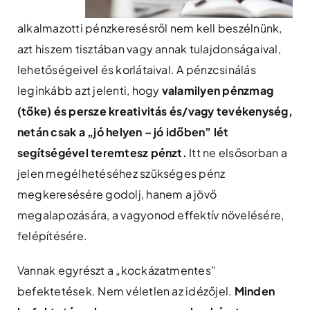
alkalmazotti pénzkeresésről nem kell beszélnünk,
azt hiszem tisztában vagy annak tulajdonságaival,
lehetőségeivel és korlátaival. A pénzcsinálás
leginkább azt jelenti, hogy
valamilyen pénzmag
(tőke) és persze kreativitás és/vagy tevékenység,
netán csak a „jó helyen – jó időben” lét
segítségével teremtesz pénzt.
Itt ne elsősorban a
jelen megélhetéséhez szükséges pénz
megkeresésére godolj, hanem a jövő
megalapozására, a vagyonod effektív növelésére,
felépítésére.
Vannak egyrészt a „kockázatmentes”
befektetések. Nem véletlen az idézőjel.
Minden