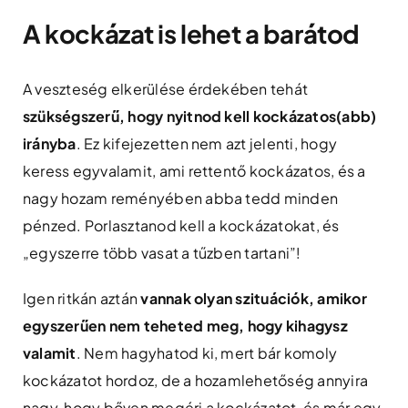
A kockázat is lehet a barátod
A veszteség elkerülése érdekében tehát
szükségszerű, hogy nyitnod kell kockázatos(abb)
irányba
. Ez kifejezetten nem azt jelenti, hogy
keress egyvalamit, ami rettentő kockázatos, és a
nagy hozam reményében abba tedd minden
pénzed. Porlasztanod kell a kockázatokat, és
„egyszerre több vasat a tűzben tartani”!
Igen ritkán aztán
vannak olyan szituációk, amikor
egyszerűen nem teheted meg, hogy kihagysz
valamit
. Nem hagyhatod ki, mert bár komoly
kockázatot hordoz, de a hozamlehetőség annyira
nagy, hogy bőven megéri a kockázatot, és már egy