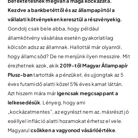
befektetésnek megvan a maga kockázata.
Kezdve a bankbetéttől és az állampapírtól a
vállalati kötvényeken keresztül a részvényekig.
Gondolj csak bele abba, hogy például
államkötvény vásárlása esetén gyakorlatilag
kölcsön adsz az államnak. Hallottál már olyanról,
hogy államcsőd? De ne menjünk ilyen messzire. Mit
érezhetnek azok, akik
2019-től Magyar Állampapír
Plusz-ban
tartották a pénzüket, és ujjongtak az 5
éves futamidő alatti közel 5% éves kamat láttán.
Azt hiszem mára már
igencsak megcsappant a
lelkesedésük
. Lényeg, hogy ami
„kockázatmentes”, az egyrészt nem az, másrészt jó
eséllyel infláció alatti hozamokat érhetsz el vele.
Magyarul
csökken a vagyonod vásárlóértéke
.