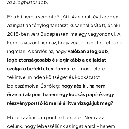
az a legbiztosabb.
Ez a hit nem a semmiből jött. Az elmúlt évtizedben
az ingatlan tényleg fantasztikusan teljesített, és aki
2015-ben vett Budapesten, ma egy vagyonon ül. A
kérdés viszont nem az, hogy
volt-e
jó befektetés az
ingatlan. A kérdés az, hogy
valóban a legjobb,
legbiztonságosabb és leginkább a céljaidat
szolgáló befektetési forma-e
– most, előre
tekintve, minden költséget és kockázatot
beleszámolva. És főleg:
hogy néz ki, ha nem
érzelmi alapon, hanem egy kockás papír és egy
részvényportfólió mellé állítva vizsgáljuk meg?
Ebben az írásban pont ezt tesszük. Nem az a
célunk, hogy lebeszéljünk az ingatlanról – hanem