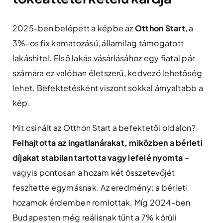
2025-ben belépett a képbe az
Otthon Start
, a
3%-os fix kamatozású, államilag támogatott
lakáshitel. Első lakás vásárlásához egy fiatal pár
számára ez valóban életszerű, kedvező lehetőség
lehet. Befektetésként viszont sokkal árnyaltabb a
kép.
Mit csinált az Otthon Start a befektetői oldalon?
Felhajtotta az ingatlanárakat, miközben a bérleti
díjakat stabilan tartotta vagy lefelé nyomta
–
vagyis pontosan a hozam két összetevőjét
feszítette egymásnak. Az eredmény: a bérleti
hozamok érdemben romlottak. Míg 2024-ben
Budapesten még reálisnak tűnt a 7% körüli