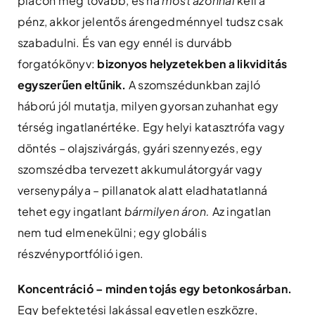
piacon még tovább, és ha
most azonnal
kell a
pénz, akkor jelentős árengedménnyel tudsz csak
szabadulni. És van egy ennél is durvább
forgatókönyv:
bizonyos helyzetekben a likviditás
egyszerűen eltűnik.
A szomszédunkban zajló
háború jól mutatja, milyen gyorsan zuhanhat egy
térség ingatlanértéke. Egy helyi katasztrófa vagy
döntés – olajszivárgás, gyári szennyezés, egy
szomszédba tervezett akkumulátorgyár vagy
versenypálya – pillanatok alatt eladhatatlanná
tehet egy ingatlant
bármilyen áron.
Az ingatlan
nem tud elmenekülni; egy globális
részvényportfólió igen.
Koncentráció – minden tojás egy betonkosárban.
Egy befektetési lakással egyetlen eszközre,