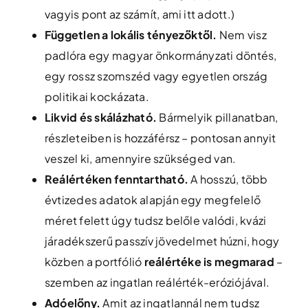
vagyis pont az számít, ami itt adott.)
Független a lokális tényezőktől.
Nem visz
padlóra egy magyar önkormányzati döntés,
egy rossz szomszéd vagy egyetlen ország
politikai kockázata.
Likvid és skálázható.
Bármelyik pillanatban,
részleteiben is hozzáférsz – pontosan annyit
veszel ki, amennyire szükséged van.
Reálértéken fenntartható.
A hosszú, több
évtizedes adatok alapján egy megfelelő
méret felett úgy tudsz belőle valódi, kvázi
járadékszerű passzív jövedelmet húzni, hogy
közben a portfólió
reálértéke is megmarad
–
szemben az ingatlan reálérték-eróziójával.
Adóelőny.
Amit az ingatlannál nem tudsz