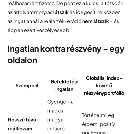
reálhozamért fizetsz. De pont ez a kulcs: a tőzsdén
az árfolyammozgás
látszik
és idegesít, miközben
az ingatlannál a reálérték-erózió
nem látszik
– és
éppen ezért veszélyesebb.
Ingatlan kontra részvény – egy
oldalon
Globális, index-
Befektetési
Szempont
követő
ingatlan
részvényportfólió
Gyenge – a
magas
Történelmileg
Hosszú távú
magyar
érdemi pozitív
reálhozam
infláció
reálhozam