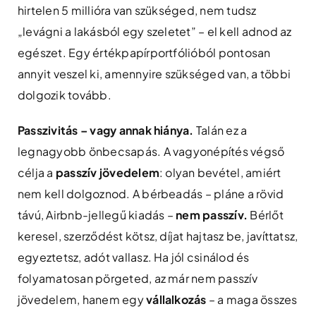
hirtelen 5 millióra van szükséged, nem tudsz
„levágni a lakásból egy szeletet” – el kell adnod az
egészet. Egy értékpapírportfólióból pontosan
annyit veszel ki, amennyire szükséged van, a többi
dolgozik tovább.
Passzivitás – vagy annak hiánya.
Talán ez a
legnagyobb önbecsapás. A vagyonépítés végső
célja a
passzív jövedelem
: olyan bevétel, amiért
nem kell dolgoznod. A bérbeadás – pláne a rövid
távú, Airbnb-jellegű kiadás –
nem passzív.
Bérlőt
keresel, szerződést kötsz, díjat hajtasz be, javíttatsz,
egyeztetsz, adót vallasz. Ha jól csinálod és
folyamatosan pörgeted, az már nem passzív
jövedelem, hanem egy
vállalkozás
– a maga összes