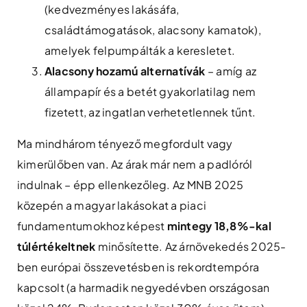
(kedvezményes lakásáfa,
családtámogatások, alacsony kamatok),
amelyek felpumpálták a keresletet.
Alacsony hozamú alternatívák
– amíg az
állampapír és a betét gyakorlatilag nem
fizetett, az ingatlan verhetetlennek tűnt.
Ma mindhárom tényező megfordult vagy
kimerülőben van. Az árak már nem a padlóról
indulnak – épp ellenkezőleg. Az MNB 2025
közepén a magyar lakásokat a piaci
fundamentumokhoz képest
mintegy 18,8%-kal
túlértékeltnek
minősítette. Az árnövekedés 2025-
ben európai összevetésben is rekordtempóra
kapcsolt (a harmadik negyedévben országosan