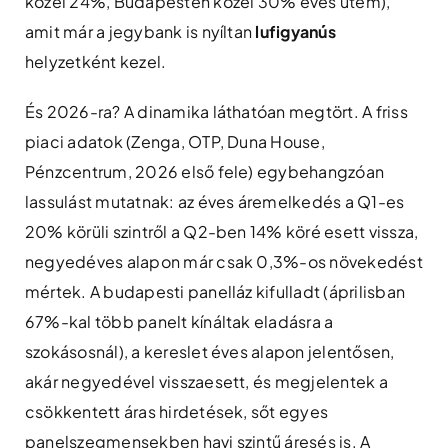
közel 24%, Budapesten közel 30% éves ütem),
amit már a jegybank is nyíltan
lufigyanús
helyzetként kezel.
És 2026-ra? A dinamika láthatóan megtört. A friss
piaci adatok (Zenga, OTP, Duna House,
Pénzcentrum, 2026 első fele) egybehangzóan
lassulást mutatnak: az éves áremelkedés a Q1-es
20% körüli szintről a Q2-ben 14% köré esett vissza,
negyedéves alapon már csak 0,3%-os növekedést
mértek. A budapesti panelláz kifulladt (áprilisban
67%-kal több panelt kínáltak eladásra a
szokásosnál), a kereslet éves alapon jelentősen,
akár negyedével visszaesett, és megjelentek a
csökkentett áras hirdetések, sőt egyes
panelszegmensekben havi szintű áresés is. A