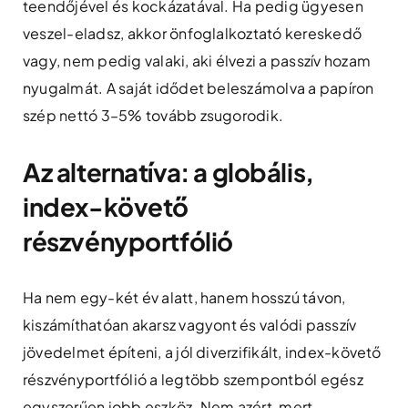
teendőjével és kockázatával. Ha pedig ügyesen
veszel-eladsz, akkor önfoglalkoztató kereskedő
vagy, nem pedig valaki, aki élvezi a passzív hozam
nyugalmát. A saját idődet beleszámolva a papíron
szép nettó 3–5% tovább zsugorodik.
Az alternatíva: a globális,
index-követő
részvényportfólió
Ha nem egy-két év alatt, hanem hosszú távon,
kiszámíthatóan akarsz vagyont és valódi passzív
jövedelmet építeni, a jól diverzifikált, index-követő
részvényportfólió a legtöbb szempontból egész
egyszerűen jobb eszköz. Nem azért, mert