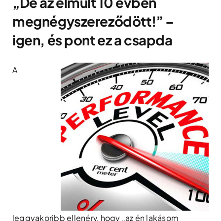
„De az elmúlt 10 évben
megnégyszereződött!” –
igen, és pont ez a csapda
A
leggyakoribb ellenérv, hogy „az én lakásom