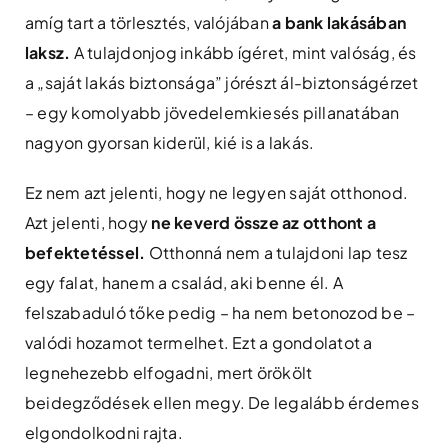
amíg tart a törlesztés, valójában
a bank lakásában
laksz.
A tulajdonjog inkább ígéret, mint valóság, és
a „saját lakás biztonsága” jórészt ál-biztonságérzet
– egy komolyabb jövedelemkiesés pillanatában
nagyon gyorsan kiderül, kié is a lakás.
Ez nem azt jelenti, hogy ne legyen saját otthonod.
Azt jelenti, hogy
ne keverd össze az otthont a
befektetéssel.
Otthonná nem a tulajdoni lap tesz
egy falat, hanem a család, aki benne él. A
felszabaduló tőke pedig – ha nem betonozod be –
valódi hozamot termelhet. Ezt a gondolatot a
legnehezebb elfogadni, mert örökölt
beidegződések ellen megy. De legalább érdemes
elgondolkodni rajta.