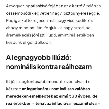
A magyar ingatlanhívő fejében ez a kettő általában
összemosódik egyetlen nagy, biztos nyereséggé.
Pedig a kettő teljesen máshogy viselkedik, és –
ahogy mindjárt látni fogjuk – a nagy sztori, az
áremelkedés jórészt illúzió, amint reálértékben
kezdünk el gondolkodni.
A legnagyobb illúzió:
nominális kontra reálhozam
Itt jön a legfontosabb mondat, ezért olvasd el
kétszer:
az ingatlanárak nominálisan valóban
meredeken emelkedtek az elmúlt 30 évben, de
reálértékben – tehát az inflációval leszámítolva –