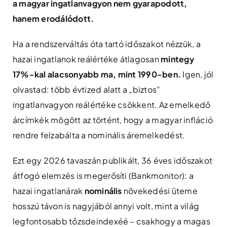
a magyar ingatlanvagyon nem gyarapodott,
hanem erodálódott.
Ha a rendszerváltás óta tartó időszakot nézzük, a
hazai ingatlanok reálértéke átlagosan
mintegy
17%-kal alacsonyabb ma, mint 1990-ben.
Igen, jól
olvastad: több évtized alatt a „biztos”
ingatlanvagyon reálértéke csökkent. Az emelkedő
árcímkék mögött az történt, hogy a magyar infláció
rendre felzabálta a nominális áremelkedést.
Ezt egy 2026 tavaszán publikált, 36 éves időszakot
átfogó elemzés is megerősíti (Bankmonitor): a
hazai ingatlanárak
nominális
növekedési üteme
hosszú távon is nagyjából annyi volt, mint a világ
legfontosabb tőzsdeindexéé – csakhogy a magas