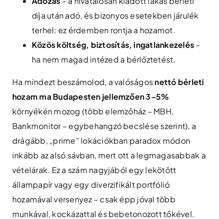
Adózás
– a hivatalosan kiadott lakás bérleti
díja után adó, és bizonyos esetekben járulék
terhel; ez érdemben rontja a hozamot.
Közös költség, biztosítás, ingatlankezelés
–
ha nem magad intézed a bérlőztetést.
Ha mindezt beszámolod, a valóságos
nettó bérleti
hozam ma Budapesten jellemzően 3–5%
környékén mozog (több elemzőház – MBH,
Bankmonitor – egybehangzó becslése szerint), a
drágább, „prime” lokációkban paradox módon
inkább az alsó sávban, mert ott a legmagasabbak a
vételárak. Ez a szám nagyjából egy lekötött
állampapír vagy egy diverzifikált portfólió
hozamával versenyez – csak épp jóval több
munkával, kockázattal és bebetonozott tőkével.