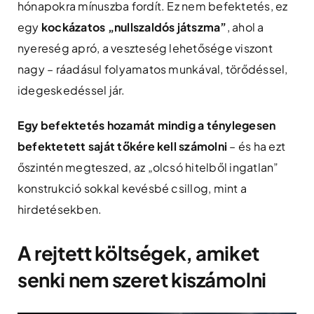
hónapokra mínuszba fordít. Ez nem befektetés, ez
egy
kockázatos „nullszaldós játszma”
, ahol a
nyereség apró, a veszteség lehetősége viszont
nagy – ráadásul folyamatos munkával, törődéssel,
idegeskedéssel jár.
Egy befektetés hozamát mindig a ténylegesen
befektetett saját tőkére kell számolni
– és ha ezt
őszintén megteszed, az „olcsó hitelből ingatlan”
konstrukció sokkal kevésbé csillog, mint a
hirdetésekben.
A rejtett költségek, amiket
senki nem szeret kiszámolni