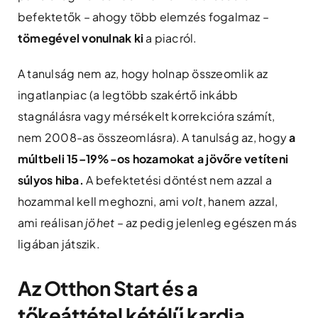
befektetők – ahogy több elemzés fogalmaz –
tömegével vonulnak ki
a piacról.
A tanulság nem az, hogy holnap összeomlik az
ingatlanpiac (a legtöbb szakértő inkább
stagnálásra vagy mérsékelt korrekcióra számít,
nem 2008-as összeomlásra). A tanulság az, hogy
a
múltbeli 15–19%-os hozamokat a jövőre vetíteni
súlyos hiba.
A befektetési döntést nem azzal a
hozammal kell meghozni, ami
volt
, hanem azzal,
ami reálisan
jöhet
– az pedig jelenleg egészen más
ligában játszik.
Az Otthon Start és a
tőkeáttétel kétélű kardja