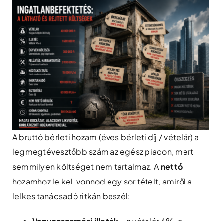
A bruttó bérleti hozam (éves bérleti díj / vételár) a
legmegtévesztőbb szám az egész piacon, mert
semmilyen költséget nem tartalmaz. A
nettó
hozamhoz le kell vonnod egy sor tételt, amiről a
lelkes tanácsadó ritkán beszél:
Vagyonszerzési illeték
– a vételár 4%-a,