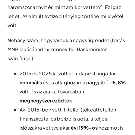
háromszor annyit ér, mint amikor vettem”. Ez igaz
lehet. Az elmúlt évtized tényleg történelmi kivétel
volt.
Néhány szám, hogy lássuk a nagyságrendet (forrás:
MNB lakásárindex, money.hu, Bankmonitor
számításai):
2015 és 2025 között a budapesti ingatlan
nominális
éves átlaghozama nagyjából
15,8%
volt, és az árak a fővárosban
megnégyszereződtek.
Aki 2015-ben vett, hitellel (tőkeáttétellel)
finanszírozta, és bérbe is adta, a teljes
időszakra vetítve akár
évi 19%-os
hozamot is