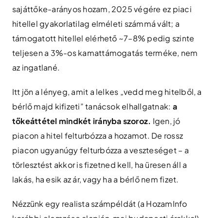
sajáttőke-arányos hozam, 2025 végére ez piaci
hitellel gyakorlatilag elméleti számmá vált; a
támogatott hitellel elérhető ~7–8% pedig szinte
teljesen a 3%-os kamattámogatás terméke, nem
az ingatlané.
Itt jön a lényeg, amit a lelkes „vedd meg hitelből, a
bérlő majd kifizeti” tanácsok elhallgatnak:
a
tőkeáttétel mindkét irányba szoroz.
Igen, jó
piacon a hitel felturbózza a hozamot. De rossz
piacon ugyanúgy felturbózza a veszteséget – a
törlesztést akkor is fizetned kell, ha üresen áll a
lakás, ha esik az ár, vagy ha a bérlő nem fizet.
Nézzünk egy realista számpéldát (a HozamInfo