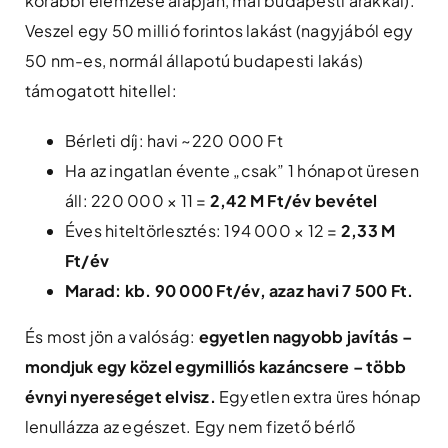
korábbi elemzése alapján, mai budapesti árakkal).
Veszel egy 50 millió forintos lakást (nagyjából egy
50 nm-es, normál állapotú budapesti lakás)
támogatott hitellel:
Bérleti díj: havi ~220 000 Ft
Ha az ingatlan évente „csak” 1 hónapot üresen
áll: 220 000 × 11 =
2,42 M Ft/év bevétel
Éves hiteltörlesztés: 194 000 × 12 =
2,33 M
Ft/év
Marad: kb. 90 000 Ft/év, azaz havi 7 500 Ft.
És most jön a valóság:
egyetlen nagyobb javítás –
mondjuk egy közel egymilliós kazáncsere – több
évnyi nyereséget elvisz.
Egyetlen extra üres hónap
lenullázza az egészet. Egy nem fizető bérlő