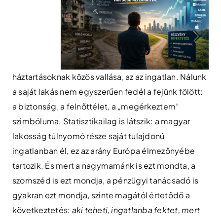
háztartásoknak közös vallása, az az ingatlan. Nálunk
a saját lakás nem egyszerűen fedél a fejünk fölött:
a biztonság, a felnőttélet, a „megérkeztem”
szimbóluma. Statisztikailag is látszik: a magyar
lakosság túlnyomó része saját tulajdonú
ingatlanban él, ez az arány Európa élmezőnyébe
tartozik. És mert a nagymamánk is ezt mondta, a
szomszéd is ezt mondja, a pénzügyi tanácsadó is
gyakran ezt mondja, szinte magától értetődő a
következtetés:
aki teheti, ingatlanba fektet, mert