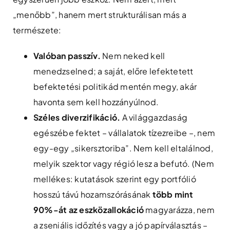
„menőbb”, hanem mert strukturálisan más a
természete:
Valóban passzív.
Nem neked kell
menedzselned; a saját, előre lefektetett
befektetési politikád mentén megy, akár
havonta sem kell hozzányúlnod.
Széles diverzifikáció.
A világgazdaság
egészébe fektet – vállalatok tízezreibe –, nem
egy-egy „sikersztoriba”. Nem kell eltalálnod,
melyik szektor vagy régió lesz a befutó. (Nem
mellékes: kutatások szerint egy portfólió
hosszú távú hozamszórásának
több mint
90%-át az eszközallokáció
magyarázza, nem
a zseniális időzítés vagy a jó papírválasztás –