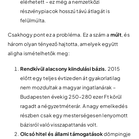
elérhetett – ez még a nemzetközi
részvénypiacok hosszú távú átlagát is
felülmúlta.
Csakhogy pont ez a probléma. Ez a szám a
múlt
, és
három olyan tényező hajtotta, amelyek együtt
aligha ismételhetők meg:
Rendkívül alacsony kiindulási bázis.
2015
előtt egy teljes évtizeden át gyakorlatilag
nem mozdultak
a magyar ingatlanárak –
Budapesten évekig 250–280 ezer Ft körül
ragadt a négyzetméterár. A nagy emelkedés
részben csak egy mesterségesen lenyomott
bázisról való visszapattanás volt.
Olcsó hitel és állami támogatások
dömpingje