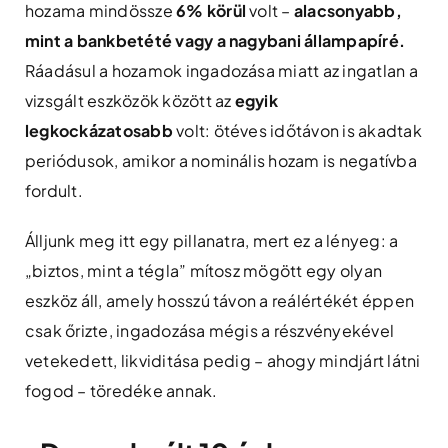
hozama mindössze
6% körül
volt –
alacsonyabb,
mint a bankbetété vagy a nagybani állampapíré.
Ráadásul a hozamok ingadozása miatt az ingatlan a
vizsgált eszközök között az
egyik
legkockázatosabb
volt: ötéves időtávon is akadtak
periódusok, amikor a nominális hozam is negatívba
fordult.
Álljunk meg itt egy pillanatra, mert ez a lényeg: a
„biztos, mint a tégla” mítosz mögött egy olyan
eszköz áll, amely hosszú távon a reálértékét éppen
csak őrizte, ingadozása mégis a részvényekével
vetekedett, likviditása pedig – ahogy mindjárt látni
fogod – töredéke annak.