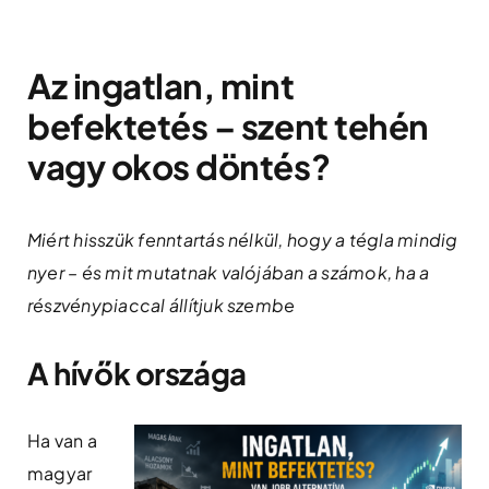
Skip
to
Az ingatlan, mint
content
befektetés – szent tehén
vagy okos döntés?
Miért hisszük fenntartás nélkül, hogy a tégla mindig
nyer – és mit mutatnak valójában a számok, ha a
részvénypiaccal állítjuk szembe
A hívők országa
Ha van a
magyar