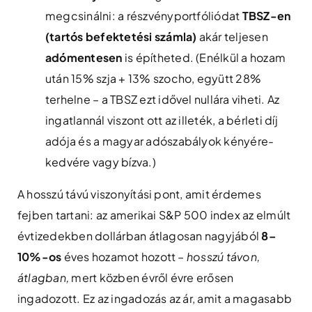
megcsinálni: a részvényportfóliódat
TBSZ-en
(tartós befektetési számla)
akár teljesen
adómentesen
is építheted. (Enélkül a hozam
után 15% szja + 13% szocho, együtt 28%
terhelne – a TBSZ ezt idővel nullára viheti. Az
ingatlannál viszont ott az illeték, a bérleti díj
adója és a magyar adószabályok kényére-
kedvére vagy bízva.)
A hosszú távú viszonyítási pont, amit érdemes
fejben tartani: az amerikai S&P 500 index az elmúlt
évtizedekben dollárban átlagosan nagyjából
8–
10%-os
éves hozamot hozott –
hosszú távon,
átlagban,
mert közben évről évre erősen
ingadozott. Ez az ingadozás az ár, amit a magasabb