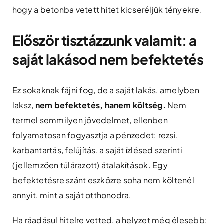
hogy a betonba vetett hitet kicseréljük tényekre.
Először tisztázzunk valamit: a
saját lakásod nem befektetés
Ez sokaknak fájni fog, de a saját lakás, amelyben
laksz,
nem befektetés, hanem költség.
Nem
termel semmilyen jövedelmet, ellenben
folyamatosan fogyasztja a pénzedet: rezsi,
karbantartás, felújítás, a saját ízlésed szerinti
(jellemzően túlárazott) átalakítások. Egy
befektetésre szánt eszközre soha nem költenél
annyit, mint a saját otthonodra.
Ha ráadásul hitelre vetted, a helyzet még élesebb: