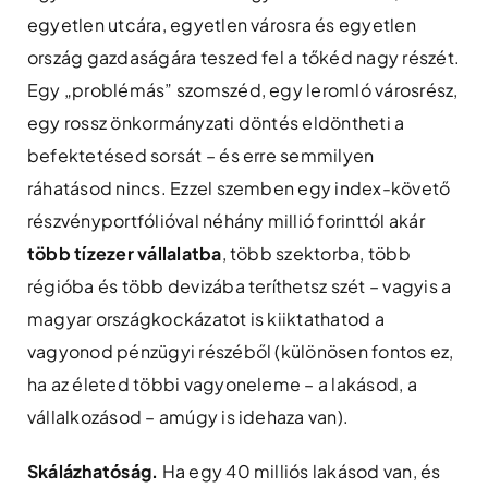
egyetlen utcára, egyetlen városra és egyetlen
ország gazdaságára teszed fel a tőkéd nagy részét.
Egy „problémás” szomszéd, egy leromló városrész,
egy rossz önkormányzati döntés eldöntheti a
befektetésed sorsát – és erre semmilyen
ráhatásod nincs. Ezzel szemben egy index-követő
részvényportfólióval néhány millió forinttól akár
több tízezer vállalatba
, több szektorba, több
régióba és több devizába teríthetsz szét – vagyis a
magyar országkockázatot is kiiktathatod a
vagyonod pénzügyi részéből (különösen fontos ez,
ha az életed többi vagyoneleme – a lakásod, a
vállalkozásod – amúgy is idehaza van).
Skálázhatóság.
Ha egy 40 milliós lakásod van, és