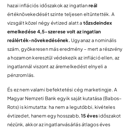
hazai inflációs időszakok az ingatlan
reál
értéknövekedését szinte teljesen eltüntették. A
vizsgált közel négy évtized alatt a
tőzsdeindex
emelkedése 4,5-szerese volt az ingatlan
reálérték-növekedésének.
Ugyanaz a nominális
szám, gyökeresen más eredmény – mert a részvény
a hozamon keresztül védekezik az infláció ellen, az
ingatlannál viszont az áremelkedést elnyeli a
pénzromlás.
És ez nem valami befektetési cég marketingje. A
Magyar Nemzeti Bank egyik saját kutatása (Babos–
Rots) is kimutatta: ha nem a legutóbbi, kivételes
évtizedet, hanem egy hosszabb,
15 éves
időszakot
nézünk, akkor az ingatlanvásárlás átlagos éves