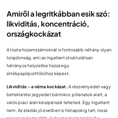
Amiről a legritkábban esik szó:
likviditás, koncentráció,
országkockázat
A tiszta hozamszámoknál is fontosabb néhány olyan
tulajdonság, ami az ingatlant strukturálisan
hátrányos helyzetbe hozza egy
értékpapírportfólióhoz képest.
Likviditás – a néma kockázat.
A részvényedet vagy
befektetési jegyedet bármikor, pillanatok alatt, a
valós piaci árán készpénzzé teheted. Egy ingatlant
nem. Az eladás jó esetben is hónapokig tart, rossz