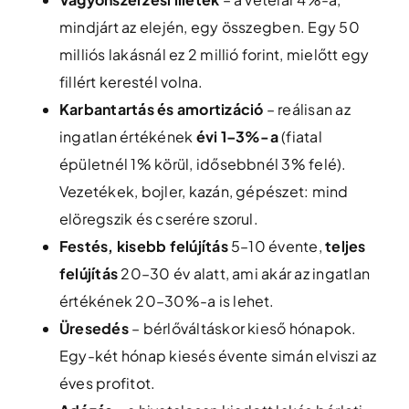
mindjárt az elején, egy összegben. Egy 50
milliós lakásnál ez 2 millió forint, mielőtt egy
fillért kerestél volna.
Karbantartás és amortizáció
– reálisan az
ingatlan értékének
évi 1–3%-a
(fiatal
épületnél 1% körül, idősebbnél 3% felé).
Vezetékek, bojler, kazán, gépészet: mind
elöregszik és cserére szorul.
Festés, kisebb felújítás
5–10 évente,
teljes
felújítás
20–30 év alatt, ami akár az ingatlan
értékének 20–30%-a is lehet.
Üresedés
– bérlőváltáskor kieső hónapok.
Egy-két hónap kiesés évente simán elviszi az
éves profitot.