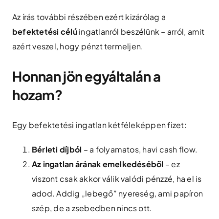
Az írás további részében ezért kizárólag a
befektetési célú
ingatlanról beszélünk – arról, amit
azért veszel, hogy pénzt termeljen.
Honnan jön egyáltalán a
hozam?
Egy befektetési ingatlan kétféleképpen fizet:
Bérleti díjból
– a folyamatos, havi cash flow.
Az ingatlan árának emelkedéséből
– ez
viszont csak akkor válik valódi pénzzé, ha el is
adod. Addig „lebegő” nyereség, ami papíron
szép, de a zsebedben nincs ott.