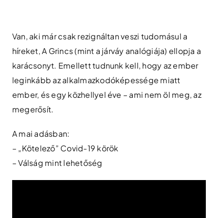
Skip
to
content
Van, aki már csak rezignáltan veszi tudomásul a
híreket, A Grincs (mint a járváy analógiája) ellopja a
karácsonyt. Emellett tudnunk kell, hogy az ember
leginkább az alkalmazkodóképessége miatt
ember, és egy közhellyel éve – ami nem öl meg, az
megerősít.
A mai adásban:
– „Kötelező” Covid-19 körök
– Válság mint lehetőség