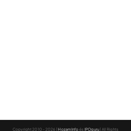
Copyright 2010 - 2026 |
HozamInfo
és
IPOguru
| All Rights