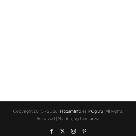
Copyright 2010 - 2026 |
HozamInfo
és
IPOguru
| All Rights
Reserved | Minden jog fenntartva
Facebook
X
Instagram
Pinterest