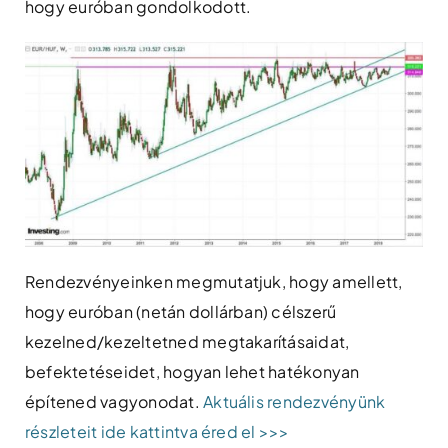
hogy euróban gondolkodott.
Rendezvényeinken megmutatjuk, hogy amellett,
hogy euróban (netán dollárban) célszerű
kezelned/kezeltetned megtakarításaidat,
befektetéseidet, hogyan lehet hatékonyan
építened vagyonodat.
Aktuális rendezvényünk
részleteit ide kattintva éred el >>>