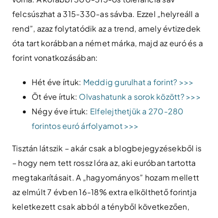
felcsúszhat a 315-330-as sávba. Ezzel „helyreáll a
rend”, azaz folytatódik az a trend, amely évtizedek
óta tart korábban a német márka, majd az euró és a
forint vonatkozásában:
Hét éve írtuk:
Meddig gurulhat a forint? >>>
Öt éve írtuk:
Olvashatunk a sorok között? >>>
Négy éve írtuk:
Elfelejthetjük a 270-280
forintos euró árfolyamot >>>
Tisztán látszik – akár csak a blogbejegyzésekből is
– hogy nem tett rossz lóra az, aki euróban tartotta
megtakarításait. A „hagyományos” hozam mellett
az elmúlt 7 évben 16-18% extra elkölthető forintja
keletkezett csak abból a tényből következően,