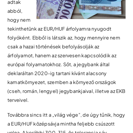
adtak
abból,
hogy nem
tekinthetünk az EUR/HUF árfolyamra nyugodt
folyóként. Ebből is látszik az, hogy mennyire nem
csak a hazai történések befolyásolják az
árfolyamot, hanem az szervesen kapcsolódik az
európai folyamatokhoz. Sőt, a jegybank által
deklaráltan 2020-ig tartani kívánt alacsony
kamatkörnyezet, szemben a környező országok
(cseh, román, lengyel) jegybankjaival, illetve az EKB
terveivel.
Továbbra sincs itt a „világ vége”, de úgy tűnik, hogy
a EUR/HUF középsávja mintha feljebb csúszott
volna. A korábbi 300-315-ös tolerancia sáv