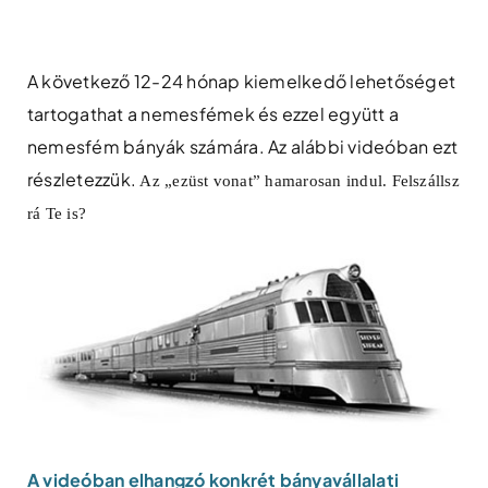
Skip
to
content
A következő 12-24 hónap kiemelkedő lehetőséget
tartogathat a nemesfémek és ezzel együtt a
nemesfém bányák számára. Az alábbi videóban ezt
részletezzük.
Az „ezüst vonat” hamarosan indul. Felszállsz
rá Te is?
A videóban elhangzó konkrét bányavállalati