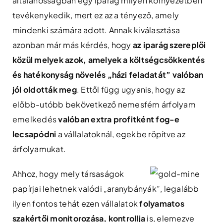
általánosságban egy iparág milyen környezetben
tevékenykedik, mert ez az a tényező, amely
mindenki számára adott. Annak kiválasztása
azonban már más kérdés, hogy
az iparág szereplői
közül melyek azok, amelyek a költségcsökkentés
és hatékonyság növelés „házi feladatát” valóban
jól oldották meg
. Ettől függ ugyanis, hogy az
előbb-utóbb bekövetkező nemesfém árfolyam
emelkedés
valóban extra profitként fog-e
lecsapódni
a vállalatoknál, egekbe röpítve az
árfolyamukat.
Ahhoz, hogy mely társaságok
papírjai lehetnek valódi „aranybányák”, legalább
ilyen fontos tehát ezen vállalatok
folyamatos
szakértői monitorozása, kontrollja
is, elemezve