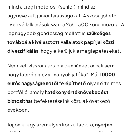
mind a „régi motoros” (senior), mind az
úgynevezett junior társaságokat. A szóba jöhető
ilyen vállalkozások száma 250-300 körül mozog. A
legnagyobb gondosság mellett is
szükséges
továbbá a kiválasztott vállalatok papírjai közti
diverzifikálás
, hogy elkerüljük a meglepetéseket.
Nem kell visszariasztania bennünket annak sem,
hogy látszólag ez a „nagyok játéka”. Már
10000
eurós nagyságrendtől felépíthető
olyan értelmes
portfólió, amely
hatékony értéknövekedést
biztosíthat
befektetéseink közt, a következő
években.
Jöjjön el egy személyes konzultációra,
nyerjen