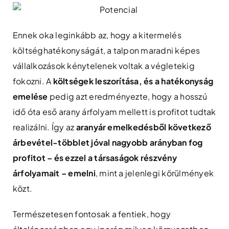
Ennek oka leginkább az, hogy a kitermelés
költséghatékonyságát, a talpon maradni képes
vállalkozások kénytelenek voltak a végletekig
fokozni. A
költségek leszorítása, és a hatékonyság
emelése
pedig azt eredményezte, hogy a hosszú
idő óta eső arany árfolyam mellett is profitot tudtak
realizálni. Így az
aranyár emelkedésből következő
árbevétel-többlet jóval nagyobb arányban fog
profitot – és ezzel a társaságok részvény
árfolyamait – emelni
, mint a jelenlegi körülmények
közt.
Természetesen fontosak a fentiek, hogy