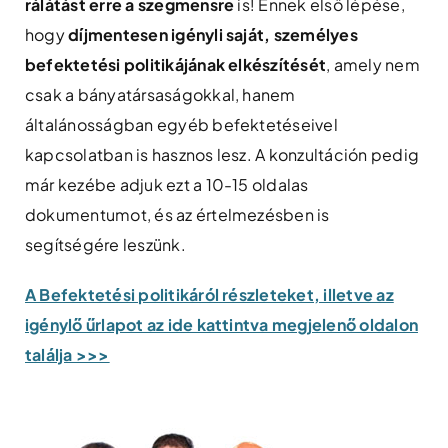
rálátást erre a szegmensre
is! Ennek első lépése,
hogy
díjmentesen igényli saját, személyes
befektetési politikájának elkészítését
, amely nem
csak a bányatársaságokkal, hanem
általánosságban egyéb befektetéseivel
kapcsolatban is hasznos lesz. A konzultáción pedig
már kezébe adjuk ezt a 10-15 oldalas
dokumentumot, és az értelmezésben is
segítségére leszünk.
A Befektetési politikáról részleteket, illetve az
igénylő űrlapot az ide kattintva megjelenő oldalon
találja >>>