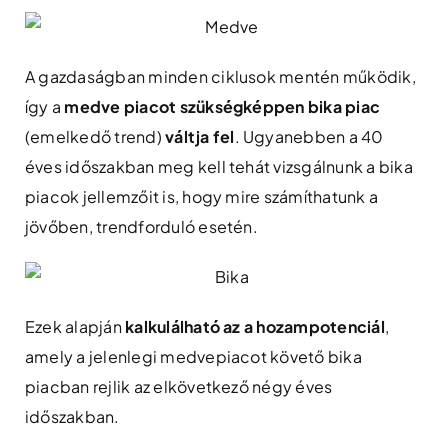
A gazdaságban minden ciklusok mentén működik,
így a
medve piacot szükségképpen bika piac
(emelkedő trend)
váltja fel
. Ugyanebben a 40
éves időszakban meg kell tehát vizsgálnunk a bika
piacok jellemzőit is, hogy mire számíthatunk a
jövőben, trendforduló esetén.
Ezek alapján
kalkulálható az a hozampotenciál
,
amely a jelenlegi medvepiacot követő bika
piacban rejlik az elkövetkező négy éves
időszakban.