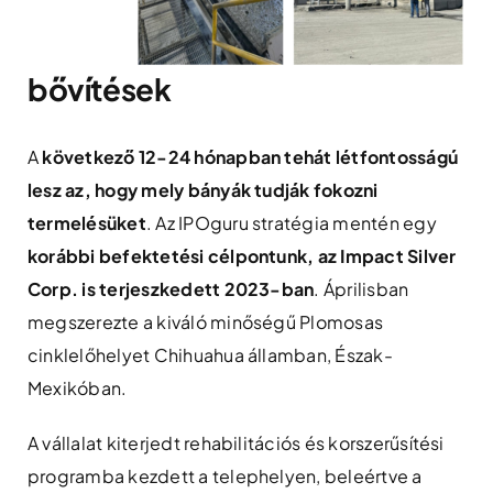
bővítések
A
következő 12-24 hónapban tehát létfontosságú
lesz az, hogy mely bányák tudják fokozni
termelésüket
. Az IPOguru stratégia mentén egy
korábbi befektetési célpontunk, az Impact Silver
Corp. is terjeszkedett 2023-ban
. Áprilisban
megszerezte a kiváló minőségű Plomosas
cinklelőhelyet Chihuahua államban, Észak-
Mexikóban.
A vállalat kiterjedt rehabilitációs és korszerűsítési
programba kezdett a telephelyen, beleértve a