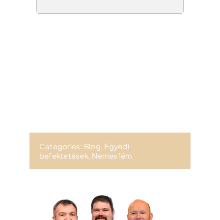
Categories:
Blog
,
Egyedi
befektetések
,
Nemesfém