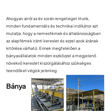
Skip
to
content
Ahogyan arról az év során rengeteget írtunk,
minden fundamentális és technikai indikátor azt
mutatja, hogy a nemesfémek és általánosságban
az alapfémek iránti kereslet és ezzel azok árának
kitörése várható. Ennek megfelelően a
bányavállalatok minden eszközzel a megjelenő
növekvő kereslet kiszolgálásához szükséges
teendőket végzik jelenleg.
Bánya