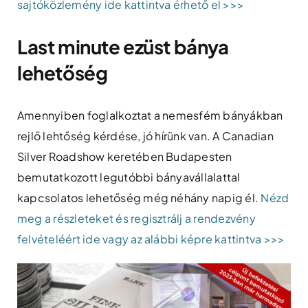
sajtóközlemény ide kattintva érhető el >>>
Last minute ezüst bánya
lehetőség
Amennyiben foglalkoztat a nemesfém bányákban
rejlő lehtőség kérdése, jó hírünk van. A Canadian
Silver Roadshow keretében Budapesten
bemutatkozott legutóbbi bányavállalattal
kapcsolatos lehetőség még néhány napig él.
Nézd
meg a részleteket és regisztrálj a rendezvény
felvételéért ide vagy az alábbi képre kattintva >>>