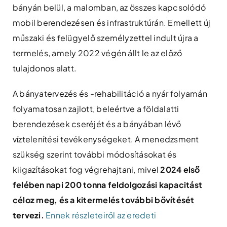
bányán belül, a malomban, az összes kapcsolódó
mobil berendezésen és infrastruktúrán.
Emellett új
műszaki és felügyelő személyzettel indult újra a
termelés, amely 2022 végén állt le az előző
tulajdonos alatt.
A bányatervezés és -rehabilitáció a nyár folyamán
folyamatosan zajlott, beleértve a földalatti
berendezések cseréjét és a bányában lévő
víztelenítési tevékenységeket.
A menedzsment
szükség szerint további módosításokat és
kiigazításokat fog végrehajtani, mivel
2024 első
felében napi 200 tonna feldolgozási kapacitást
céloz meg, és a kitermelés további bővítését
tervezi.
Ennek részleteiről az eredeti