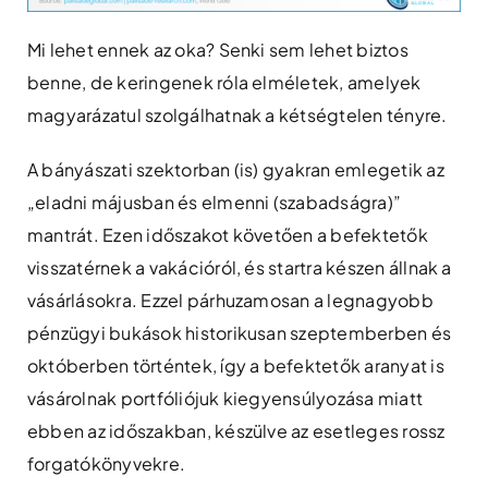
Mi lehet ennek az oka? Senki sem lehet biztos
benne, de keringenek róla elméletek, amelyek
magyarázatul szolgálhatnak a kétségtelen tényre.
A bányászati ​​szektorban (is) gyakran emlegetik az
„eladni májusban és elmenni (szabadságra)”
mantrát. Ezen időszakot követően a befektetők
visszatérnek a vakációról, és startra készen állnak a
vásárlásokra. Ezzel párhuzamosan a legnagyobb
pénzügyi bukások historikusan szeptemberben és
októberben történtek, így a befektetők aranyat is
vásárolnak portfóliójuk kiegyensúlyozása miatt
ebben az időszakban, készülve az esetleges rossz
forgatókönyvekre.