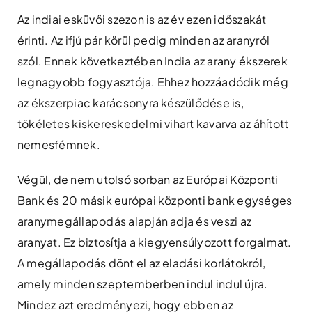
Az indiai esküvői szezon is az év ezen időszakát
érinti. Az ifjú pár körül pedig minden az aranyról
szól. Ennek következtében India az arany ékszerek
legnagyobb fogyasztója. Ehhez hozzáadódik még
az ékszerpiac karácsonyra készülődése is,
tökéletes kiskereskedelmi vihart kavarva az áhított
nemesfémnek.
Végül, de nem utolsó sorban az Európai Központi
Bank és 20 másik európai központi bank egységes
aranymegállapodás alapján adja és veszi az
aranyat. Ez biztosítja a kiegyensúlyozott forgalmat.
A megállapodás dönt el az eladási korlátokról,
amely minden szeptemberben indul indul újra.
Mindez azt eredményezi, hogy ebben az