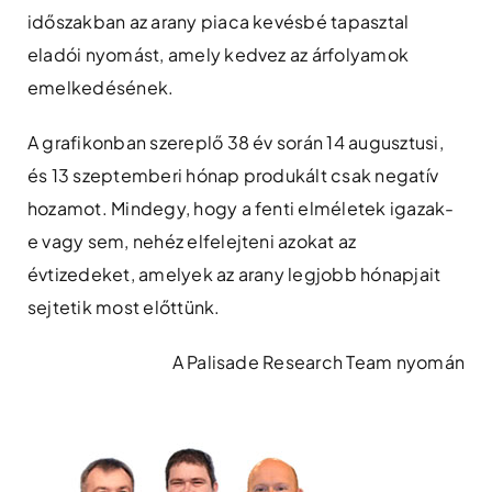
időszakban az arany piaca kevésbé tapasztal
eladói nyomást, amely kedvez az árfolyamok
emelkedésének.
A grafikonban szereplő 38 év során 14 augusztusi,
és 13 szeptemberi hónap produkált csak negatív
hozamot. Mindegy, hogy a fenti elméletek igazak-
e vagy sem, nehéz elfelejteni azokat az
évtizedeket, amelyek az arany legjobb hónapjait
sejtetik most előttünk.
A Palisade Research Team nyomán