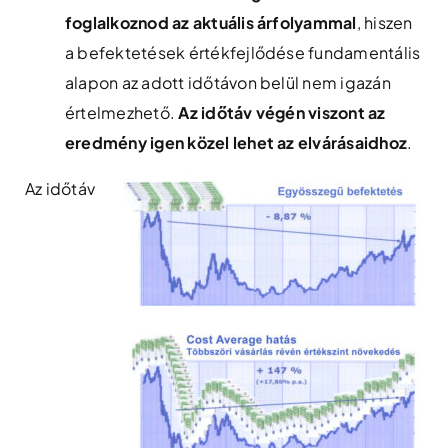
foglalkoznod az aktuális árfolyammal
, hiszen
a befektetések értékfejlődése fundamentális
alapon az adott időtávon belül nem igazán
értelmezhető.
Az időtáv végén viszont az
eredmény igen közel lehet az elvárásaidhoz
.
Az időtáv