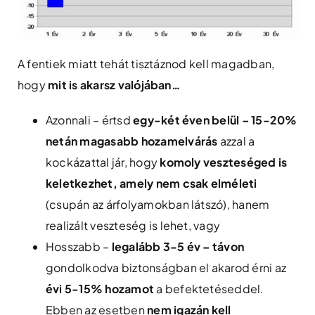
A fentiek miatt tehát tisztáznod kell magadban,
hogy
mit is akarsz valójában…
Azonnali – értsd
egy-két éven belül – 15-20%
netán magasabb hozamelvárás
azzal a
kockázattal jár, hogy
komoly veszteséged is
keletkezhet, amely nem csak elméleti
(csupán az árfolyamokban látszó), hanem
realizált veszteség is lehet, vagy
Hosszabb –
legalább 3-5 év – távon
gondolkodva biztonságban el akarod érni az
évi 5-15% hozamot
a befektetéseddel.
Ebben az esetben
nem igazán kell