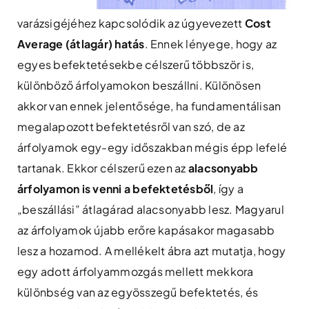
varázsigéjéhez kapcsolódik az úgyevezett
Cost
Average (átlagár) hatás
. Ennek lényege, hogy az
egyes befektetésekbe célszerű többször is,
különböző árfolyamokon beszállni. Különösen
akkor van ennek jelentősége, ha fundamentálisan
megalapozott befektetésről van szó, de az
árfolyamok egy-egy időszakban mégis épp lefelé
tartanak. Ekkor célszerű ezen az
alacsonyabb
árfolyamon is venni a befektetésből
, így a
„beszállási” átlagárad alacsonyabb lesz. Magyarul
az árfolyamok újabb erőre kapásakor magasabb
lesz a hozamod. A mellékelt ábra azt mutatja, hogy
egy adott árfolyammozgás mellett mekkora
különbség van az egyösszegű befektetés, és