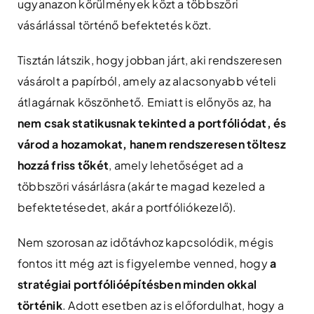
ugyanazon körülmények közt a többszöri
vásárlással történő befektetés közt.
Tisztán látszik, hogy jobban járt, aki rendszeresen
vásárolt a papírból, amely az alacsonyabb vételi
átlagárnak köszönhető. Emiatt is előnyös az, ha
nem csak statikusnak tekinted a portfóliódat, és
várod a hozamokat, hanem rendszeresen töltesz
hozzá friss tőkét
, amely lehetőséget ad a
többszöri vásárlásra (akár te magad kezeled a
befektetésedet, akár a portfóliókezelő).
Nem szorosan az időtávhoz kapcsolódik, mégis
fontos itt még azt is figyelembe venned, hogy
a
stratégiai portfólióépítésben minden okkal
történik
. Adott esetben az is előfordulhat, hogy a