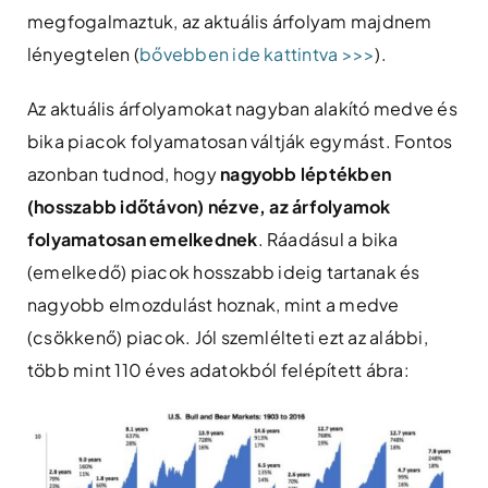
megfogalmaztuk, az aktuális árfolyam majdnem
lényegtelen (
bővebben ide kattintva >>>
).
Az aktuális árfolyamokat nagyban alakító medve és
bika piacok folyamatosan váltják egymást. Fontos
azonban tudnod, hogy
nagyobb léptékben
(hosszabb időtávon) nézve, az árfolyamok
folyamatosan emelkednek
. Ráadásul a bika
(emelkedő) piacok hosszabb ideig tartanak és
nagyobb elmozdulást hoznak, mint a medve
(csökkenő) piacok. Jól szemlélteti ezt az alábbi,
több mint 110 éves adatokból felépített ábra: