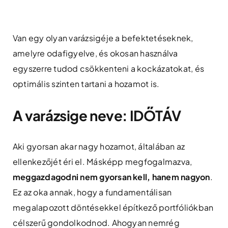
Skip
to
content
Van egy olyan varázsigéje a befektetéseknek,
amelyre odafigyelve, és okosan használva
egyszerre tudod csökkenteni a kockázatokat, és
optimális szinten tartani a hozamot is.
A varázsige neve: IDŐTÁV
Aki gyorsan akar nagy hozamot, általában az
ellenkezőjét éri el. Másképp megfogalmazva,
meggazdagodni nem gyorsan kell, hanem nagyon
.
Ez az oka annak, hogy a fundamentálisan
megalapozott döntésekkel építkező portfóliókban
célszerű gondolkodnod. Ahogyan nemrég